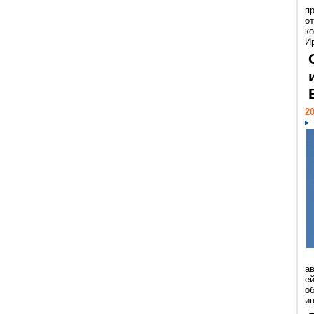
п
о
к
И
20
а
ей
о
и