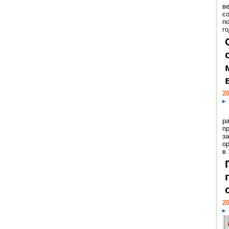
ве
с
п
го
20
р
пр
з
о
в
20