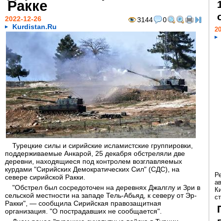
Ракке
2022-12-26
3144
0
Kurdistan.Ru
20
Турецкие силы и сирийские исламистские группировки,
поддерживаемые Анкарой, 25 декабря обстреляли две
деревни, находящиеся под контролем возглавляемых
курдами "Сирийских Демократических Сил" (СДС), на
Р
севере сирийской Ракки.
а
"Обстрел был сосредоточен на деревнях Джалглу и Зри в
К
сельской местности на западе Тель-Абьяд, к северу от Эр-
ст
Ракки", — сообщила Сирийская правозащитная
организация. "О пострадавших не сообщается".