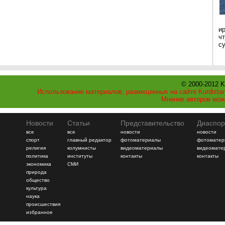
и
ч
с
© 2000-2012 K
Использование материалов, размещенных на сайте Kurdistan
Мнение авторов мож
Новости
Статьи
Представительство
Диаспор
все
все
новости
новости
спорт
главный редактор
фотоматериалы
фотоматер
религия
колумнисты
видеоматериалы
видеомате
политика
институты
контакты
контакты
экономика
СМИ
природа
общество
культура
наука
происшествия
избранное