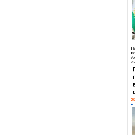
Н
п
А
ли
20