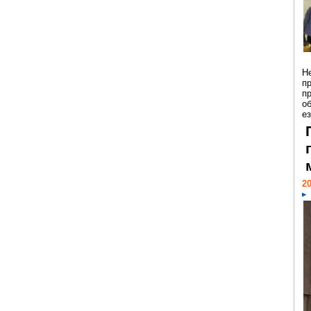
Н
п
п
о
ез
20