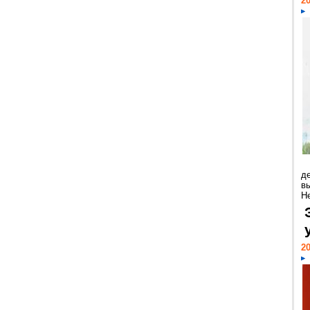
20
д
в
Н
20