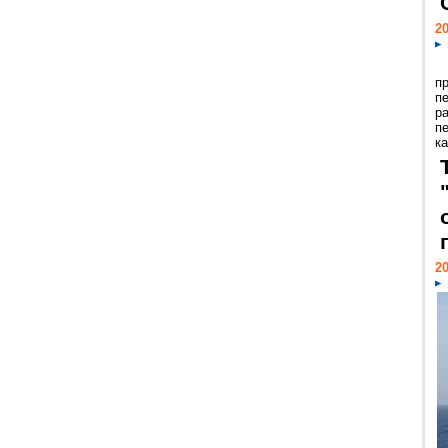
20
п
п
р
п
ка
20