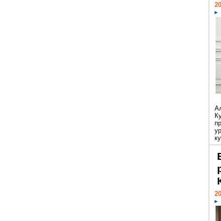
20
А
К
п
у
ку
20