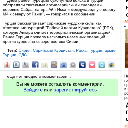
Днем ранее "турецкие сухопутные войска в Турции
обстреляли тяжелыми артиллерийскими снарядами
деревню Сайда, лагерь Айн-Исса и международную дорогу
М4 к северу от Ракки", — говорится в сообщении.
20
Турция рассматривает сирийские курдские силы как
ответвление турецкой "Рабочей партии Курдистана" (РПК),
которую Анкара считает террористической организацией.
Ранее Турция провела несколько наземных операций
против курдов на северо-востоке Сирии.
Теги:
Сирия
,
Сирийский Курдистан
,
Ракка
,
Турция
,
армия
Турции
,
СДС
еще нет ниодного комментария...
Н
г
Вы не можете оставлять комментарии.
п
в
Войдите
или
зарегистрируйтесь
р
ре
20