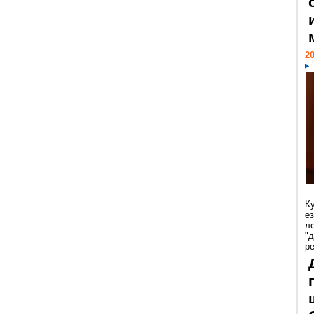
20
К
е
л
"
р