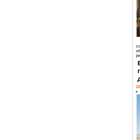
со
о
ре
20