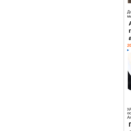
Д
м
20
у
ос
Ar