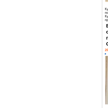
К
п
К
пр
20