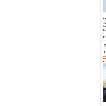
п
н
з
р
п
ре
20