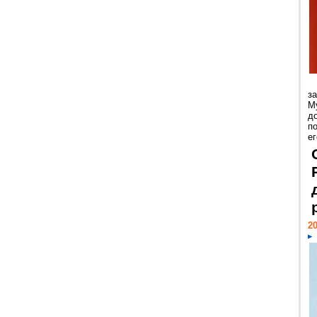
з
М
д
п
ег
20