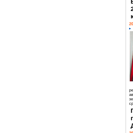
20
р
ав
з
с