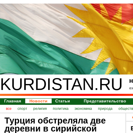
KURDISTAN.RU
н
е
Главная
Новости
Статьи
Представительство
все
спорт
религия
политика
экономика
природа
обществ
Турция обстреляла две
деревни в сирийской