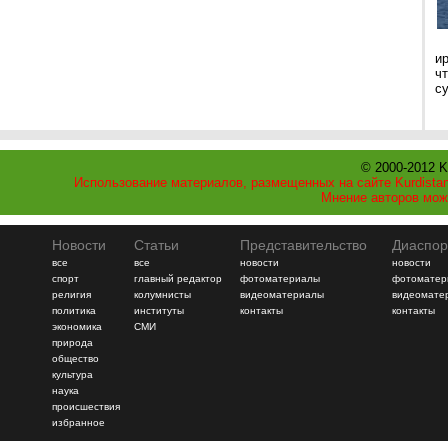
и
ч
с
© 2000-2012 K
Использование материалов, размещенных на сайте Kurdistan
Мнение авторов мож
Новости
Статьи
Представительство
Диаспор
все
все
новости
новости
спорт
главный редактор
фотоматериалы
фотоматер
религия
колумнисты
видеоматериалы
видеомате
политика
институты
контакты
контакты
экономика
СМИ
природа
общество
культура
наука
происшествия
избранное