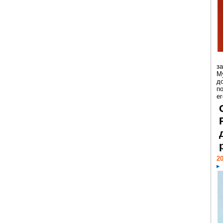
з
М
д
п
ег
20