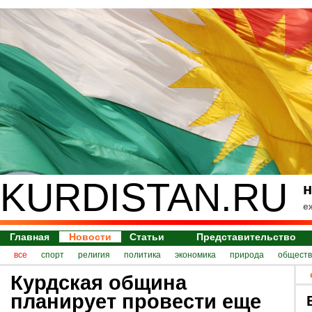
KURDISTAN.RU
н
е
Главная
Новости
Статьи
Представительство
все
спорт
религия
политика
экономика
природа
обществ
Курдская община
планирует провести еще