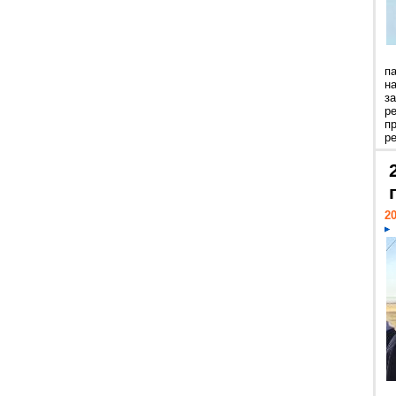
п
н
з
р
п
ре
20