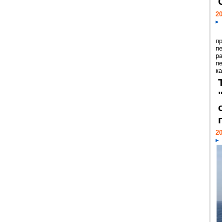
20
п
п
р
п
ка
20