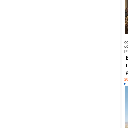
со
о
ре
20