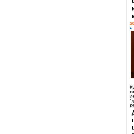
20
К
е
л
"
р