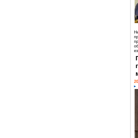
Н
п
п
о
ез
20