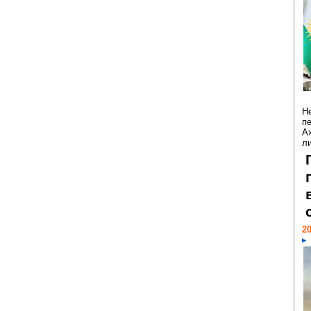
Н
п
А
ли
20