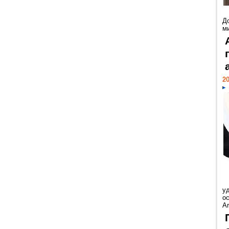
Д
м
20
у
ос
Ar