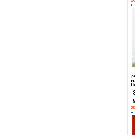
20
д
в
Н
20