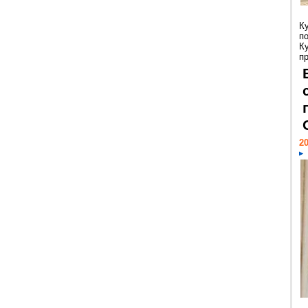
К
п
К
пр
20