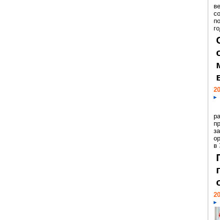
ве
с
п
го
20
р
пр
з
о
в
20