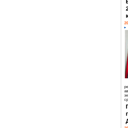
20
р
ав
з
с