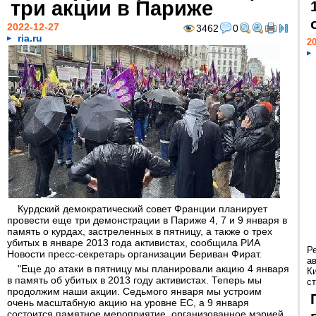
три акции в Париже
2022-12-27
3462
0
ria.ru
20
Курдский демократический совет Франции планирует
провести еще три демонстрации в Париже 4, 7 и 9 января в
память о курдах, застреленных в пятницу, а также о трех
убитых в январе 2013 года активистах, сообщила РИА
Р
Новости пресс-секретарь организации Бериван Фират.
а
"Еще до атаки в пятницу мы планировали акцию 4 января
К
в память об убитых в 2013 году активистах. Теперь мы
ст
продолжим наши акции. Седьмого января мы устроим
очень масштабную акцию на уровне ЕС, а 9 января
состоится памятное мероприятие, организованное мэрией