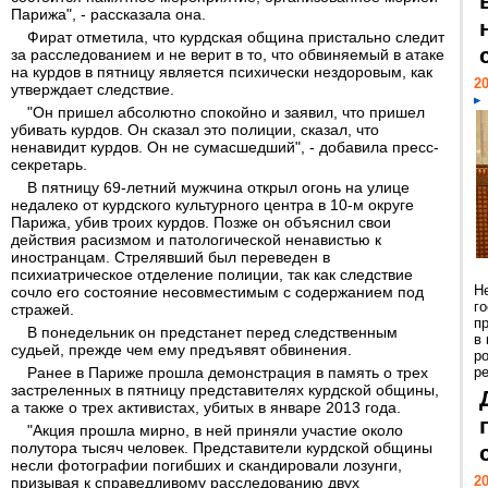
Парижа", - рассказала она.
Фират отметила, что курдская община пристально следит
за расследованием и не верит в то, что обвиняемый в атаке
на курдов в пятницу является психически нездоровым, как
20
утверждает следствие.
"Он пришел абсолютно спокойно и заявил, что пришел
убивать курдов. Он сказал это полиции, сказал, что
ненавидит курдов. Он не сумасшедший", - добавила пресс-
секретарь.
В пятницу 69-летний мужчина открыл огонь на улице
недалеко от курдского культурного центра в 10-м округе
Парижа, убив троих курдов. Позже он объяснил свои
действия расизмом и патологической ненавистью к
иностранцам. Стрелявший был переведен в
психиатрическое отделение полиции, так как следствие
Н
сочло его состояние несовместимым с содержанием под
г
стражей.
п
В понедельник он предстанет перед следственным
в
судьей, прежде чем ему предъявят обвинения.
р
Ранее в Париже прошла демонстрация в память о трех
ре
застреленных в пятницу представителях курдской общины,
а также о трех активистах, убитых в январе 2013 года.
"Акция прошла мирно, в ней приняли участие около
полутора тысяч человек. Представители курдской общины
несли фотографии погибших и скандировали лозунги,
20
призывая к справедливому расследованию двух