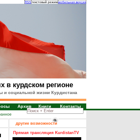
RSS
текстовый режим
мобильная версия
х в курдском регионе
ы и социальной жизни Курдистана
росы
Архив
Книги
Контакты
ранное
другие возможности
Прямая трансляция KurdistanTV
я