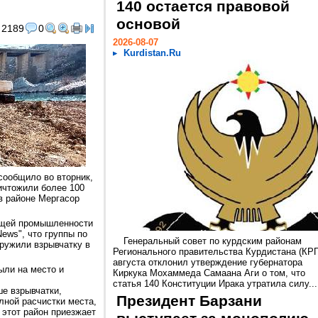
140 остается правовой
основой
2189
0
2026-08-07
Kurdistan.Ru
сообщило во вторник,
ничтожили более 100
в районе Мергасор
ющей промышленности
ews", что группы по
Генеральный совет по курдским районам
ружили взрывчатку в
Регионального правительства Курдистана (КРГ
августа отклонил утверждение губернатора
ыли на место и
Киркука Мохаммеда Самаана Аги о том, что
статья 140 Конституции Ирака утратила силу...
ше взрывчатки,
Президент Барзани
лной расчистки места,
 этот район приезжает