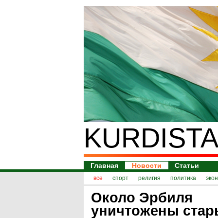
KURDISTA
Главная
Новости
Статьи
все
спорт
религия
политика
эко
Около Эрбиля
уничтожены стар