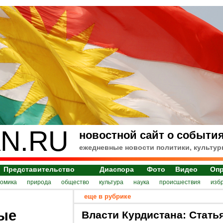
N.RU
новостной сайт о события
ежедневные новости политики, культур
Представительство
Диаспора
Фото
Видео
Оп
номика
природа
общество
культура
наука
происшествия
изб
еще в рубрике
ые
Власти Курдистана: Стать