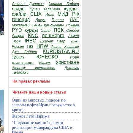
Сакине Джансиз
Хошави Бабакр
езиды
курды-
Кубад Талабани
файли
США
МИД РФ
Ирак
геноцид
ЛАГ
Дохук
Горран
Мохаммед Садек Кабоудванд
Рожава
PYD
курды
ПСК
Сирия
Сергей
KNC
пешмерга
Лавров
Ахмед
IHEC
Тюрк
Джабар Явар
теракт
газ
HRW
Россия
Ашти Хаврами
KURDISTAN.RU
Джо Байден
ЮНЕСКО
Эрбиль
Иран
христиане
Киркук
демонстрация
Amnesty International
Джаляль
Талабани
На правах рекламы
Читайте наши новые статьи
Один из мировых лидеров по
запасам нефти Ирак погружается в
кризис
Жаркое лето Парижа
"Подводные камни" на пути
реализации меморандума США и
Ирана