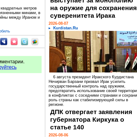
выступает за монополию
на оружие для сохранения
 квадратных метров
рязненными минами, в
суверенитета Ирака
ойны между Ираном и
2026-08-07
Kurdistan.Ru
рбиль
мментарии.
руйтесь
6 августа президент Иракского Курдистана
Нечирван Барзани призвал Ирак усилить
государственный контроль над оружием,
предотвратить использование своей территори
в конфликтах с соседними странами и сохрани
роль страны как стабилизирующей силы в
регионе.
ДПК отвергает заявления
губернатора Киркука о
статье 140
2026-08-06