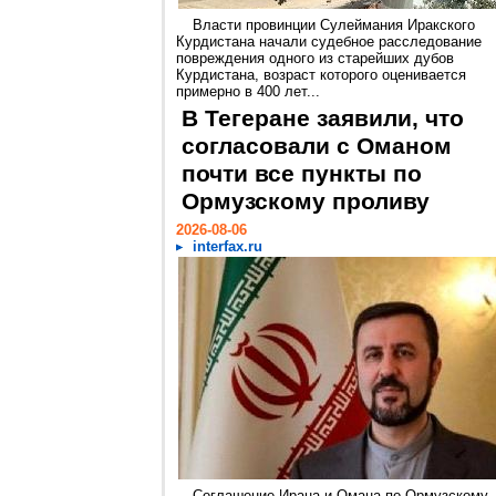
Власти провинции Сулеймания Иракского
Курдистана начали судебное расследование
повреждения одного из старейших дубов
Курдистана, возраст которого оценивается
примерно в 400 лет...
В Тегеране заявили, что
согласовали с Оманом
почти все пункты по
Ормузскому проливу
2026-08-06
interfax.ru
Соглашение Ирана и Омана по Ормузскому