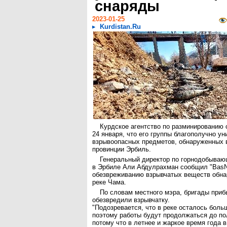
снаряды
2023-01-25
Kurdistan.Ru
Курдское агентство по разминированию 
24 января, что его группы благополучно у
взрывоопасных предметов, обнаруженных 
провинции Эрбиль.
Генеральный директор по горнодобыва
в Эрбиле Али Абдулрахман сообщил "BasN
обезвреживанию взрывчатых веществ обна
реке Чама.
По словам местного мэра, бригады приб
обезвредили взрывчатку.
"Подозревается, что в реке осталось боль
поэтому работы будут продолжаться до по
потому что в летнее и жаркое время года в