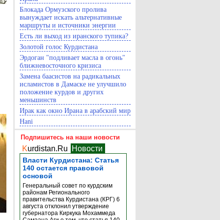
Блокада Ормузского пролива
вынуждает искать альтернативные
маршруты и источники энергии
Есть ли выход из иранского тупика?
Золотой голос Курдистана
Эрдоган "подливает масла в огонь"
ближневосточного кризиса
Замена баасистов на радикальных
исламистов в Дамаске не улучшило
положение курдов и других
меньшинств
Ирак как окно Ирана в арабский мир
Hani
Подпишитесь на наши новости
K
urdistan.Ru
Новости
Власти Курдистана: Статья
140 остается правовой
основой
Генеральный совет по курдским
районам Регионального
правительства Курдистана (КРГ) 6
августа отклонил утверждение
губернатора Киркука Мохаммеда