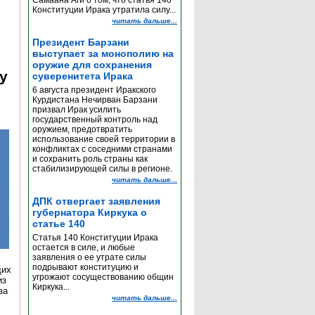
Самаана Аги о том, что статья 140
Конституции Ирака утратила силу...
читать дальше...
Президент Барзани
выступает за монополию на
оружие для сохранения
y
суверенитета Ирака
6 августа президент Иракского
Курдистана Нечирван Барзани
призвал Ирак усилить
государственный контроль над
оружием, предотвратить
использование своей территории в
конфликтах с соседними странами
и сохранить роль страны как
стабилизирующей силы в регионе.
читать дальше...
ДПК отвергает заявления
губернатора Киркука о
статье 140
Статья 140 Конституции Ирака
остается в силе, и любые
заявления о ее утрате силы
подрывают конституцию и
щих
угрожают сосуществованию общин
из
Киркука...
за
читать дальше...