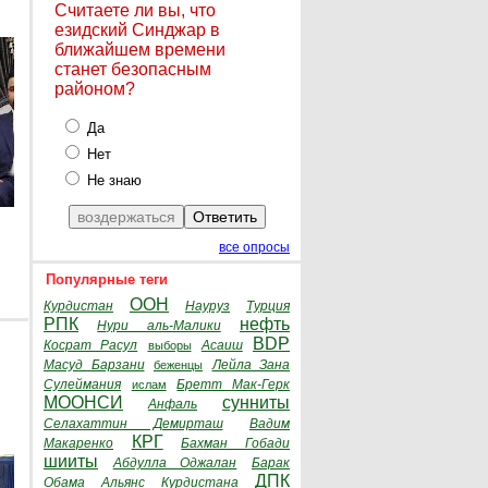
Считаете ли вы, что
езидский Синджар в
ближайшем времени
станет безопасным
районом?
Да
Нет
Не знаю
все опросы
Популярные теги
ООН
Курдистан
Науруз
Турция
РПК
нефть
Нури аль-Малики
BDP
Косрат Расул
Асаиш
выборы
Масуд Барзани
Лейла Зана
беженцы
Сулеймания
Бретт Мак-Герк
ислам
МООНСИ
сунниты
Анфаль
Селахаттин Демирташ
Вадим
КРГ
Макаренко
Бахман Гобади
шииты
Абдулла Оджалан
Барак
ДПК
Обама
Альянс Курдистана