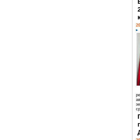
20
р
ав
з
с