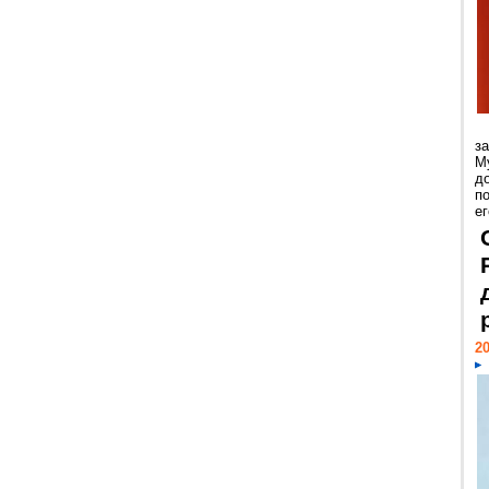
з
М
д
п
ег
20