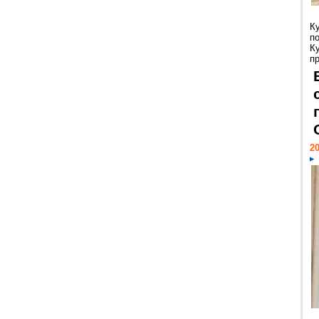
К
п
К
пр
20