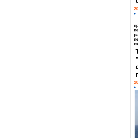
20
п
п
р
п
ка
20