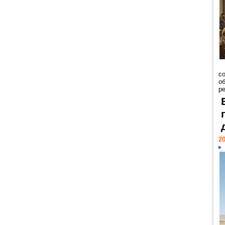
со
о
ре
20