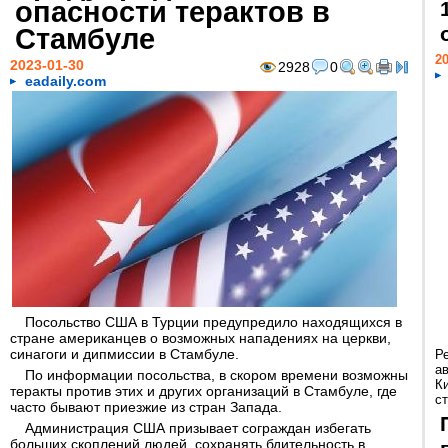
опасности терактов в
Стамбуле
20
2023-01-30
2928
0
eadaily.com
Посольство США в Турции предупредило находящихся в
стране американцев о возможных нападениях на церкви,
синагоги и дипмиссии в Стамбуле.
Р
а
По информации посольства, в скором времени возможны
К
теракты против этих и других организаций в Стамбуле, где
ст
часто бывают приезжие из стран Запада.
Администрация США призывает сограждан избегать
больших скоплений людей, сохранять бдительность в