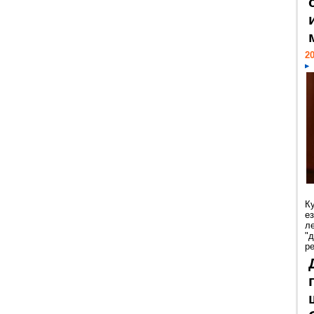
20
К
е
л
"
р