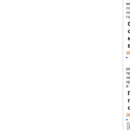
ве
с
п
го
20
р
пр
з
о
в
20