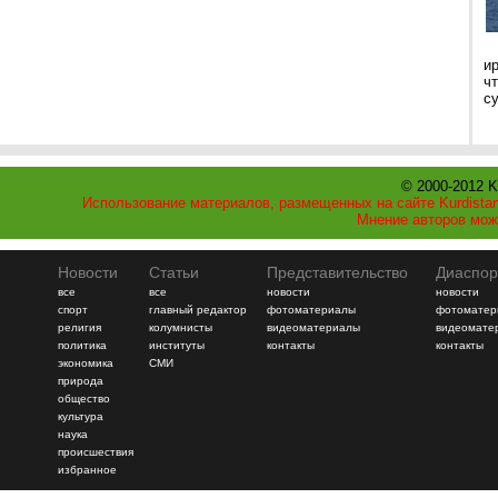
и
ч
с
© 2000-2012 K
Использование материалов, размещенных на сайте Kurdistan
Мнение авторов мож
Новости
Статьи
Представительство
Диаспор
все
все
новости
новости
спорт
главный редактор
фотоматериалы
фотоматер
религия
колумнисты
видеоматериалы
видеомате
политика
институты
контакты
контакты
экономика
СМИ
природа
общество
культура
наука
происшествия
избранное