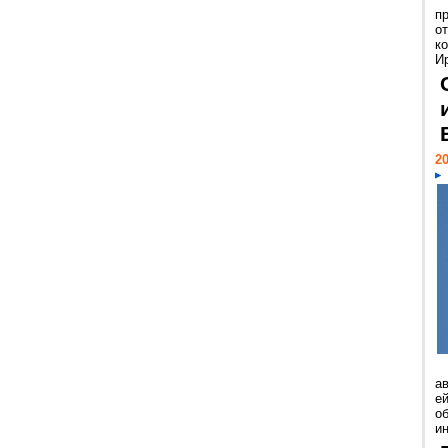
п
о
к
И
20
а
ей
о
и