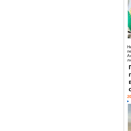
Н
п
А
ли
20