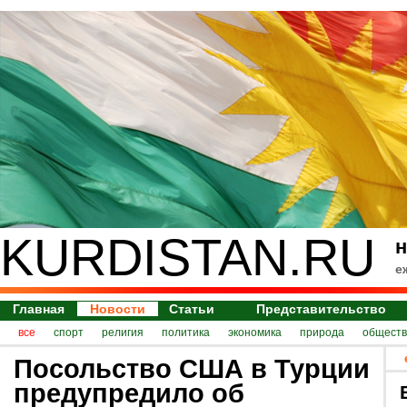
KURDISTAN.RU
н
е
Главная
Новости
Статьи
Представительство
все
спорт
религия
политика
экономика
природа
обществ
Посольство США в Турции
предупредило об