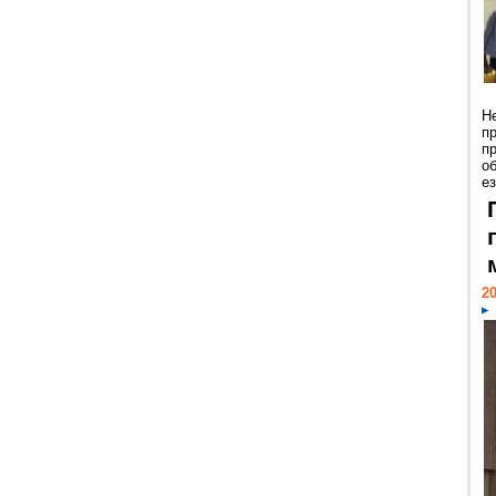
Н
п
п
о
ез
20