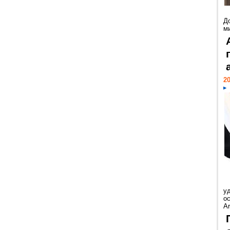
Д
м
20
у
ос
Ar