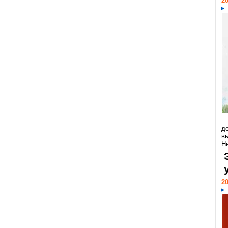
20
д
в
Н
20