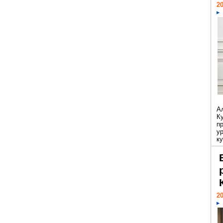
20
А
К
п
у
ку
20