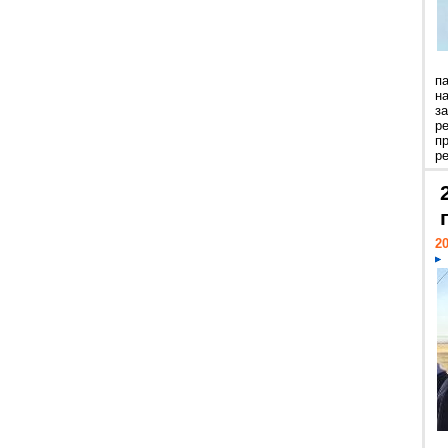
п
н
з
р
п
ре
20