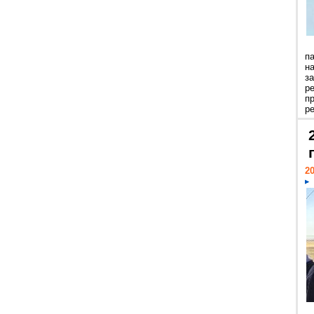
п
н
з
р
п
ре
20