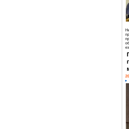
Н
п
п
о
ез
20