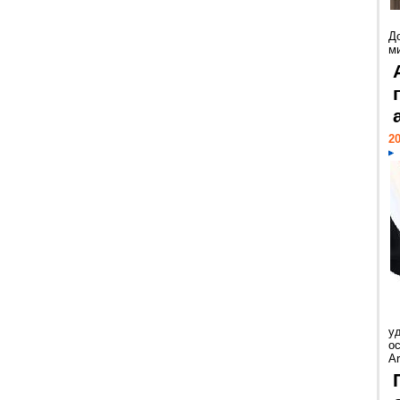
Д
м
20
у
ос
Ar