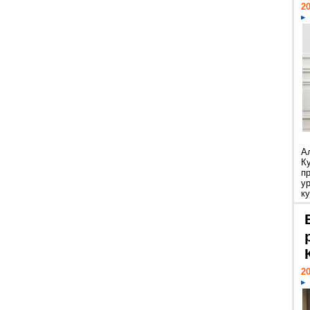
20
А
К
п
у
ку
20