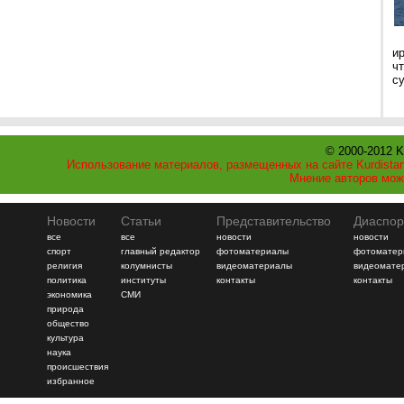
и
ч
с
© 2000-2012 K
Использование материалов, размещенных на сайте Kurdistan
Мнение авторов мож
Новости
Статьи
Представительство
Диаспор
все
все
новости
новости
спорт
главный редактор
фотоматериалы
фотоматер
религия
колумнисты
видеоматериалы
видеомате
политика
институты
контакты
контакты
экономика
СМИ
природа
общество
культура
наука
происшествия
избранное