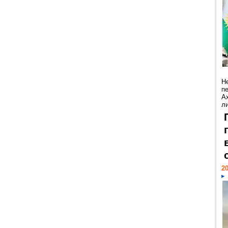
Н
п
А
ли
20