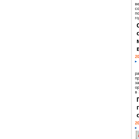
ве
с
п
го
20
р
пр
з
о
в
20