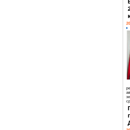
20
р
ав
з
с