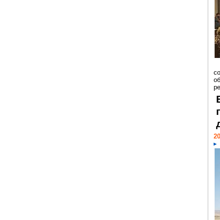
со
о
ре
20