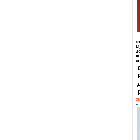
з
М
д
п
ег
20