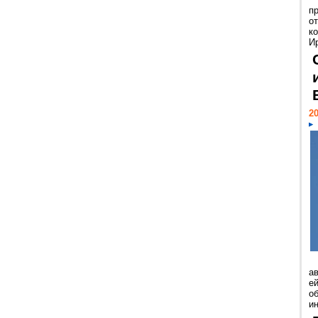
п
о
к
И
20
а
ей
о
и