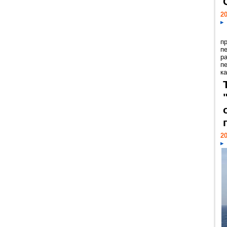
20
п
п
р
п
ка
20