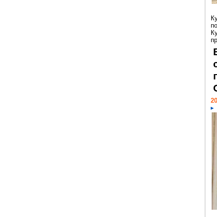
К
п
К
пр
20