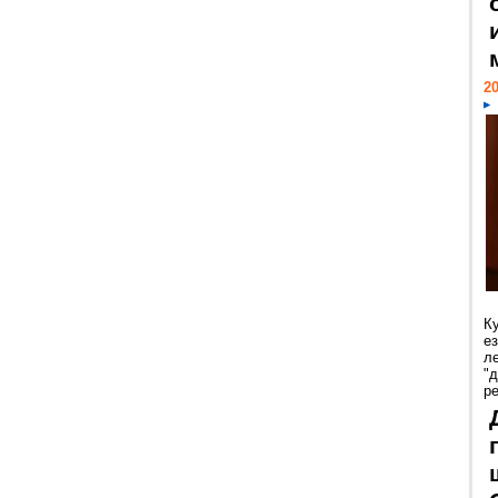
20
К
е
л
"
р