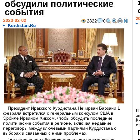
обсудили политические
события
20
2023-02-02
2822
0
Kurdistan.Ru
Президент Иракского Курдистана Нечирван Барзани 1
Р
февраля встретился с генеральным консулом США в
а
Эрбиле Ирвином Хиксом, чтобы обсудить последние
К
политические события в регионе, включая недавние
ст
переговоры между ключевыми партиями Курдистана о
выборах и связанных с ними проблемах.
"На встрече они обсудили последние политические