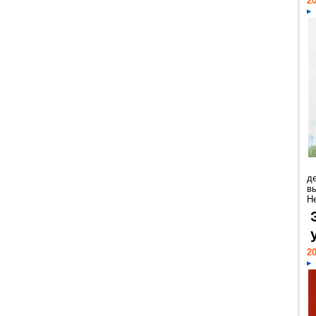
20
д
в
Н
20