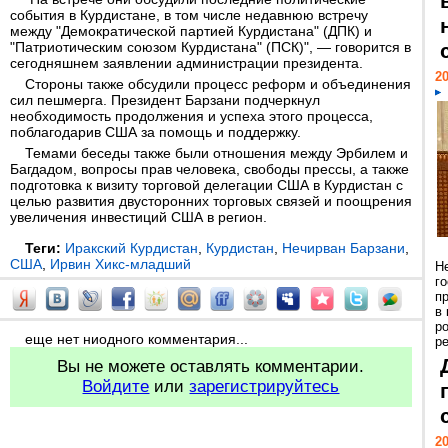
события в Курдистане, в том числе недавнюю встречу
между "Демократической партией Курдистана" (ДПК) и
"Патриотическим союзом Курдистана" (ПСК)", — говорится в
сегодняшнем заявлении администрации президента.
20
Стороны также обсудили процесс реформ и объединения
сил пешмерга. Президент Барзани подчеркнул
необходимость продолжения и успеха этого процесса,
поблагодарив США за помощь и поддержку.
Темами беседы также были отношения между Эрбилем и
Багдадом, вопросы прав человека, свободы прессы, а также
подготовка к визиту торговой делегации США в Курдистан с
целью развития двусторонних торговых связей и поощрения
увеличения инвестиций США в регион.
Теги:
Иракский Курдистан
,
Курдистан
,
Нечирван Барзани
,
США
,
Ирвин Хикс-младший
Н
г
п
в
р
еще нет ниодного комментария...
ре
Вы не можете оставлять комментарии.
Войдите
или
зарегистрируйтесь
20