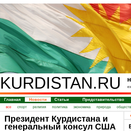
KURDISTAN.RU
н
е
Главная
Новости
Статьи
Представительство
все
спорт
религия
политика
экономика
природа
обществ
Президент Курдистана и
генеральный консул США