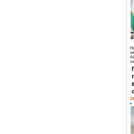
Н
п
А
ли
20