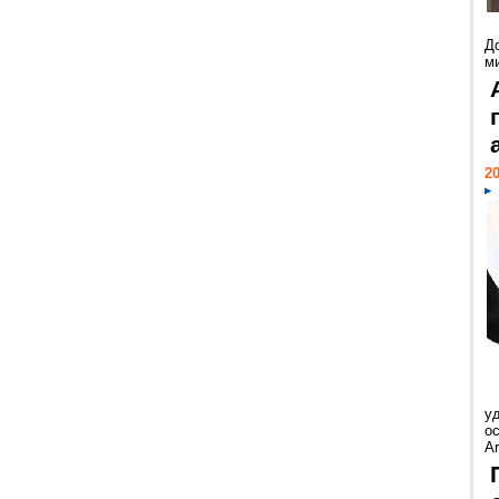
Д
м
20
у
ос
Ar