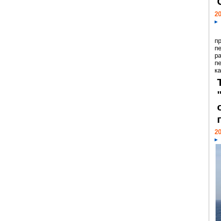
20
п
п
р
п
ка
20