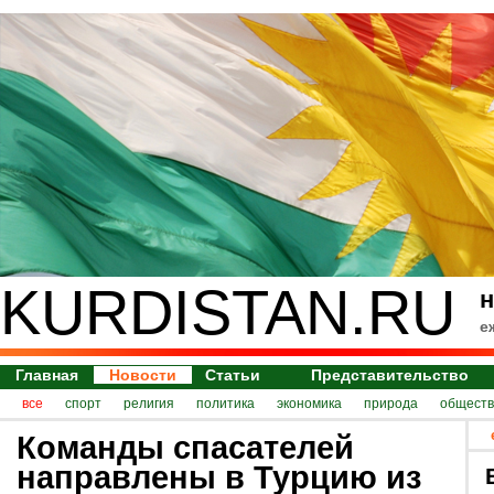
KURDISTAN.RU
н
е
Главная
Новости
Статьи
Представительство
все
спорт
религия
политика
экономика
природа
обществ
Команды спасателей
направлены в Турцию из