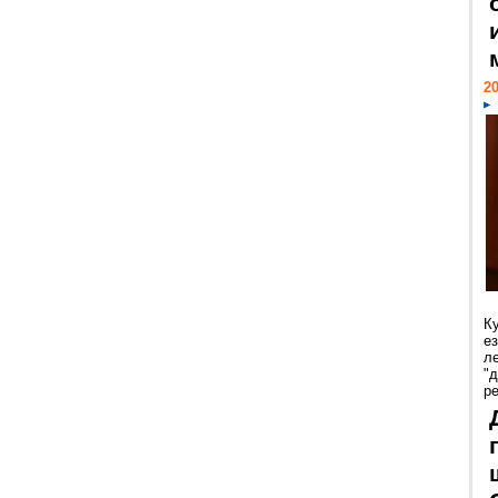
20
К
е
л
"
р