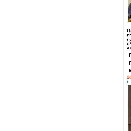
Н
п
п
о
ез
20