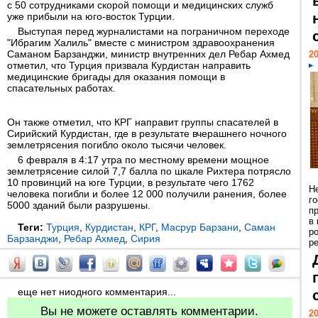
с 50 сотрудниками скорой помощи и медицинских служб
уже прибыли на юго-восток Турции.
Выступая перед журналистами на пограничном переходе
"Ибрагим Халиль" вместе с министром здравоохранения
Саманом Барзанджи, министр внутренних дел Ребар Ахмед
20
отметил, что Турция призвала Курдистан направить
медицинские бригады для оказания помощи в
спасательных работах.
Он также отметил, что КРГ направит группы спасателей в
Сирийский Курдистан, где в результате вчерашнего ночного
землетрясения погибло около тысячи человек.
6 февраля в 4:17 утра по местному времени мощное
землетрясение силой 7,7 балла по шкале Рихтера потрясло
10 провинций на юге Турции, в результате чего 1762
Н
человека погибли и более 12 000 получили ранения, более
г
5000 зданий были разрушены.
п
в
Теги:
Турция
,
Курдистан
,
КРГ
,
Масрур Барзани
,
Саман
р
Барзанджи
,
Ребар Ахмед
,
Сирия
ре
еще нет ниодного комментария...
Вы не можете оставлять комментарии.
20