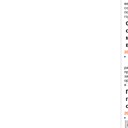
ве
с
п
го
20
р
пр
з
о
в
20