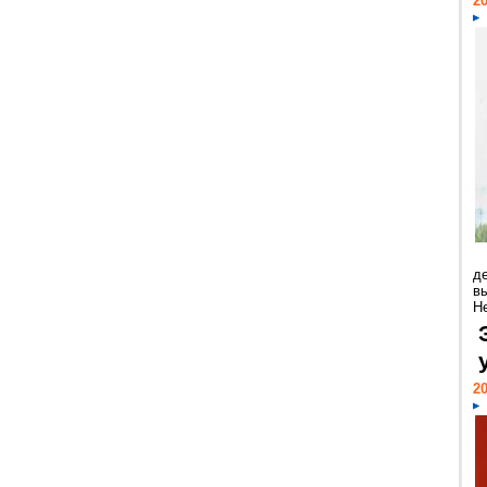
20
д
в
Н
20