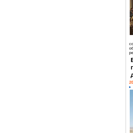
со
о
ре
20