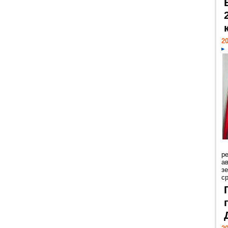
20
р
ав
з
с