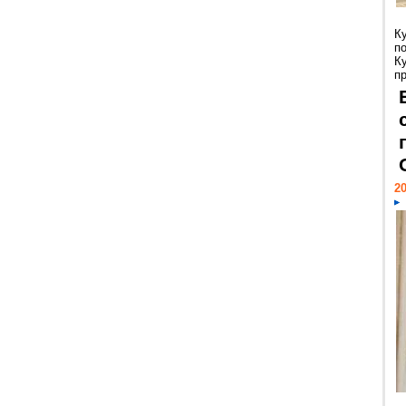
К
п
К
пр
20