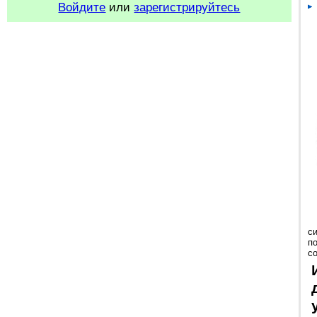
Войдите
или
зарегистрируйтесь
с
п
с