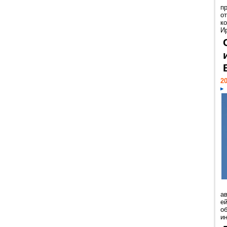
п
о
к
И
20
а
ей
о
и