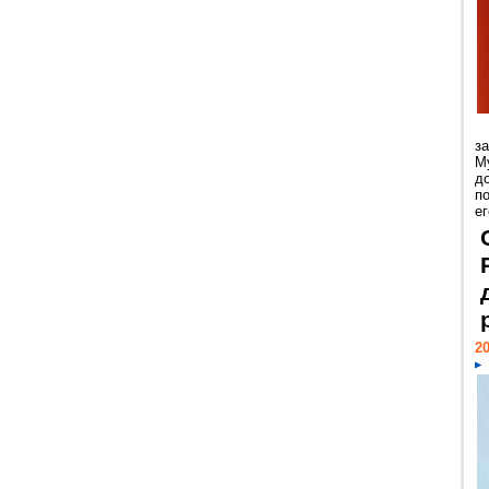
з
М
д
п
ег
20