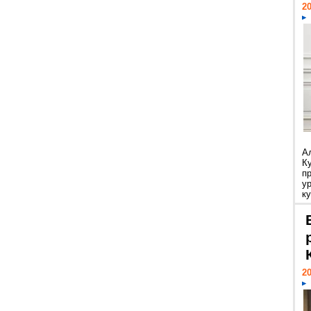
20
А
К
п
у
ку
20