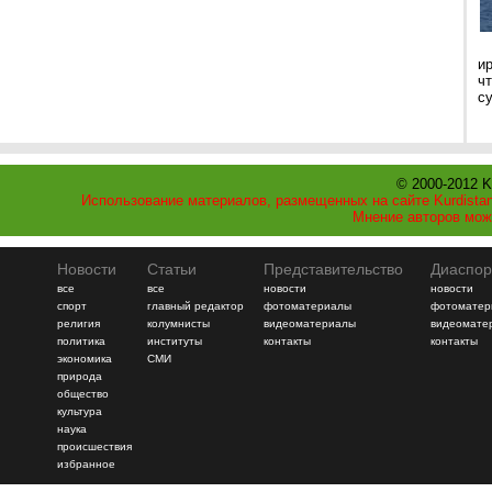
и
ч
с
© 2000-2012 K
Использование материалов, размещенных на сайте Kurdistan
Мнение авторов мож
Новости
Статьи
Представительство
Диаспор
все
все
новости
новости
спорт
главный редактор
фотоматериалы
фотоматер
религия
колумнисты
видеоматериалы
видеомате
политика
институты
контакты
контакты
экономика
СМИ
природа
общество
культура
наука
происшествия
избранное