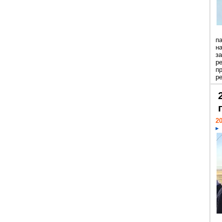
п
н
з
р
п
ре
20