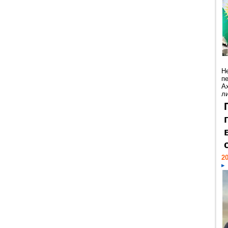
Н
п
А
ли
20