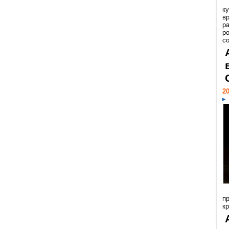
к
в
р
р
с
20
п
к