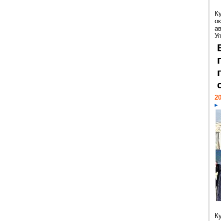
К
ок
а
У
20
К