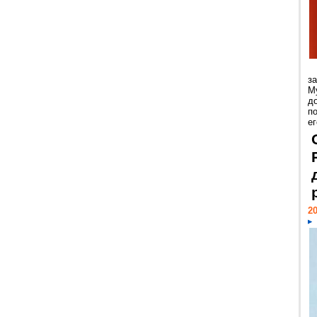
з
М
д
п
ег
20