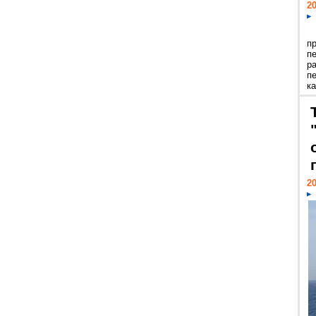
20
п
п
р
п
ка
20