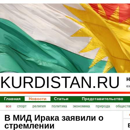
KURDISTAN.RU
н
е
Главная
Новости
Статьи
Представительство
все
спорт
религия
политика
экономика
природа
обществ
В МИД Ирака заявили о
стремлении