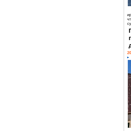
и
ч
с
20