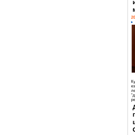
20
К
е
л
"
р