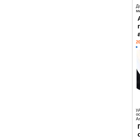
Д
м
20
у
ос
Ar