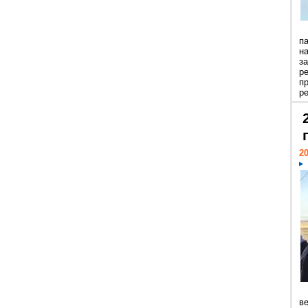
п
н
з
р
п
ре
20
ве