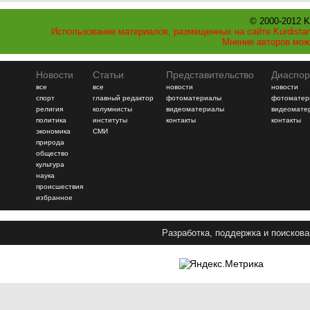
© 2000-2012 K
Использование материалов, размещенных на сайте Kurdistan
Мнение авторов мож
Новости
Статьи
Представительство
Диаспор
все
все
новости
новости
спорт
главный редактор
фотоматериалы
фотоматер
религия
колумнисты
видеоматериалы
видеомате
политика
институты
контакты
контакты
экономика
СМИ
природа
общество
культура
наука
происшествия
избранное
Разработка, поддержка и поискова