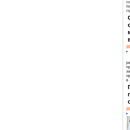
с
п
го
20
р
пр
з
о
в
20