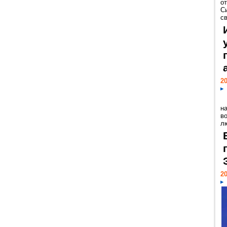
о
С
св
20
н
в
лю
20