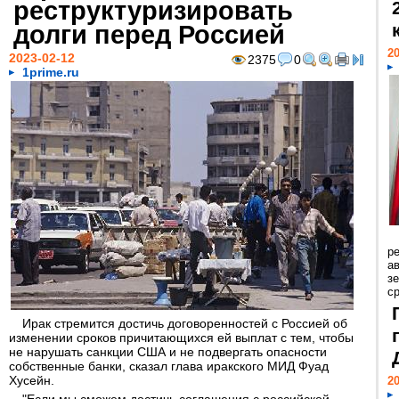
реструктуризировать
долги перед Россией
20
2023-02-12
2375
0
1prime.ru
р
ав
з
с
Ирак стремится достичь договоренностей с Россией об
изменении сроков причитающихся ей выплат с тем, чтобы
не нарушать санкции США и не подвергать опасности
собственные банки, сказал глава иракского МИД Фуад
Хусейн.
20