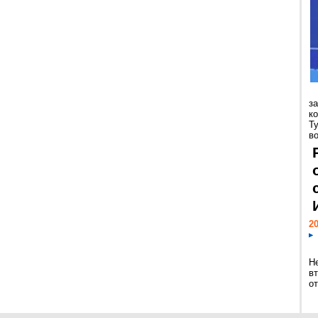
з
к
Т
во
20
Н
в
о