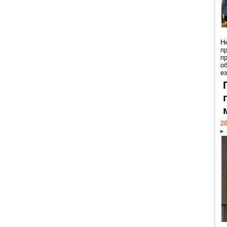
Н
п
п
о
ез
20