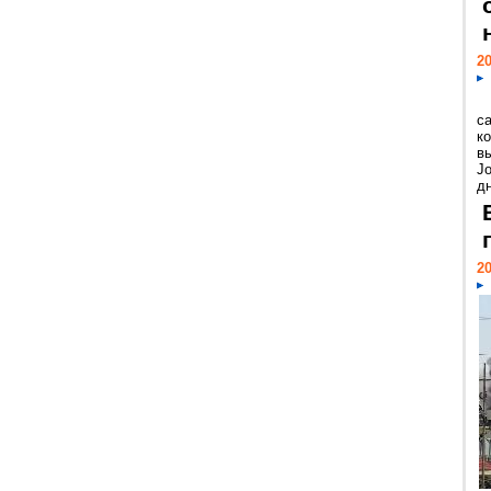
20
с
к
в
Jo
дн
20