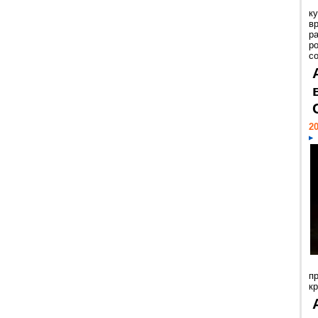
к
в
р
р
с
20
п
к