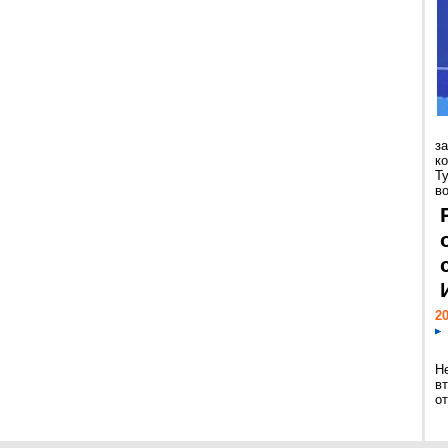
з
к
Т
во
20
Н
в
о