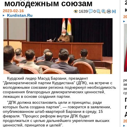
молодежным союзам
2023-02-16
1639
0
Kurdistan.Ru
20
Курдский лидер Масуд Барзани, президент
р
"Демократической партии Курдистана" (ДПК), на встрече с
ав
молодежными союзами региона подчеркнул необходимость
з
сохранения благородных демократических ценностей,
с
лежащих в основе создания партии.
"ДПК должна восстановить цели и принципы, ради
которых была создана партия", — говорится в заявлении,
опубликованном штаб-квартирой Барзани в среду, 15
февраля. "Процесс реформ внутри ДПК будет
продолжаться с целью дальнейшего укрепления высших
20
ценностей, принципов и целей".