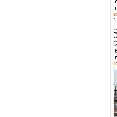
20
с
к
в
Jo
дн
20