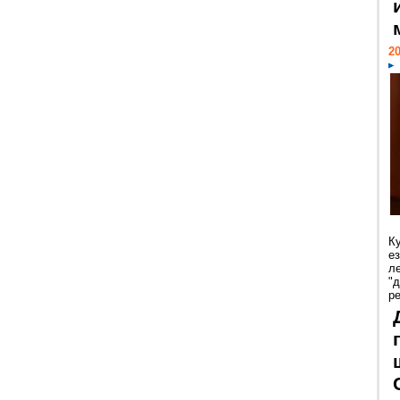
20
К
е
л
"
р