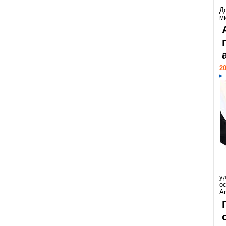
Д
м
20
у
ос
Ar