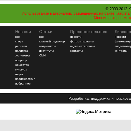
© 2000-2012 K
Использование материалов, размещенных на сайте Kurdistan
Мнение авторов мож
Новости
Статьи
Представительство
Диаспор
все
все
новости
новости
спорт
главный редактор
фотоматериалы
фотоматер
религия
колумнисты
видеоматериалы
видеомате
политика
институты
контакты
контакты
экономика
СМИ
природа
общество
культура
наука
происшествия
избранное
Разработка, поддержка и поискова