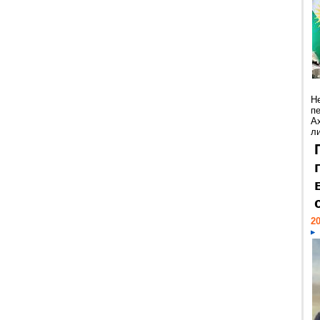
Н
п
А
ли
20