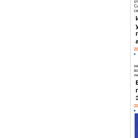
о
С
св
20
н
в
лю
20