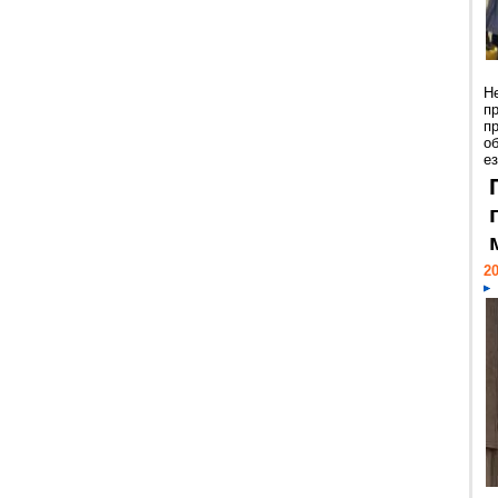
Н
п
п
о
ез
20