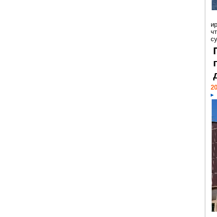
и
ч
с
20