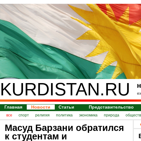
KURDISTAN.RU
н
е
Главная
Новости
Статьи
Представительство
все
спорт
религия
политика
экономика
природа
обществ
Масуд Барзани обратился
к студентам и