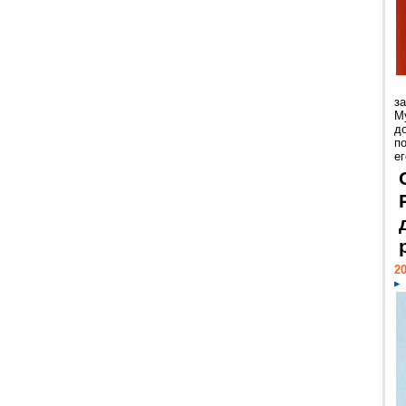
з
М
д
п
ег
20