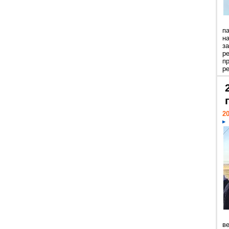
п
н
з
р
п
ре
20
ве