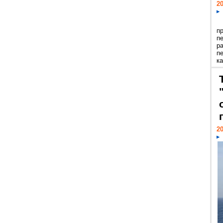
20
п
п
р
п
ка
20