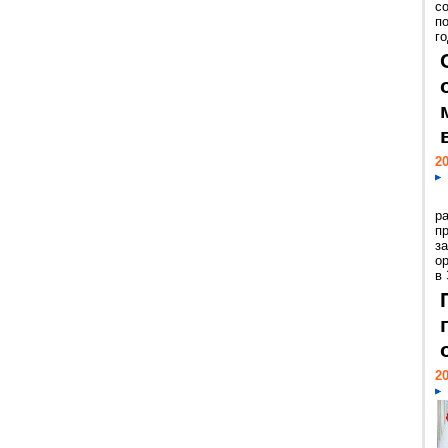
с
п
го
20
р
пр
з
о
в
20