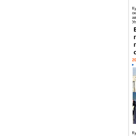
К
ок
а
У
20
К