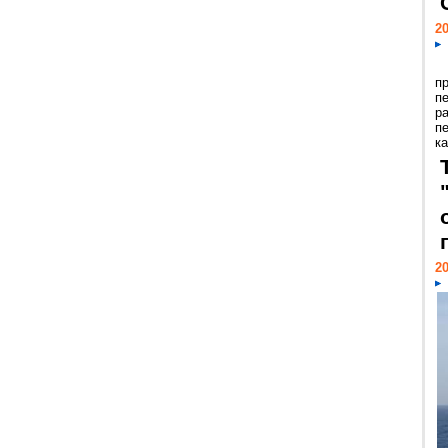
20
п
п
р
п
ка
20