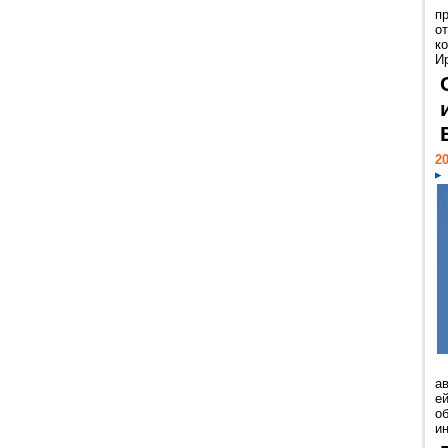
п
о
к
И
20
а
ей
о
и