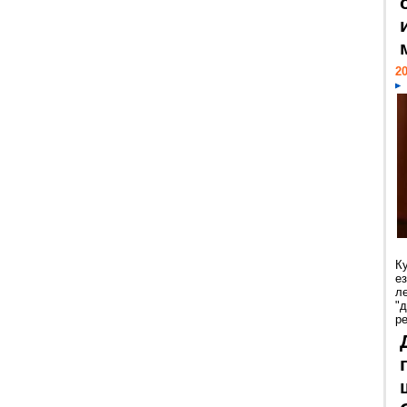
20
К
е
л
"
р