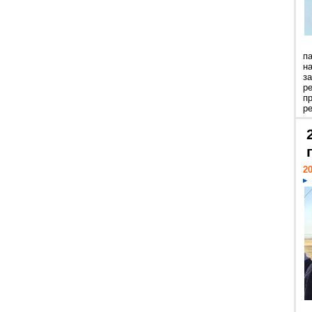
п
н
з
р
п
ре
20