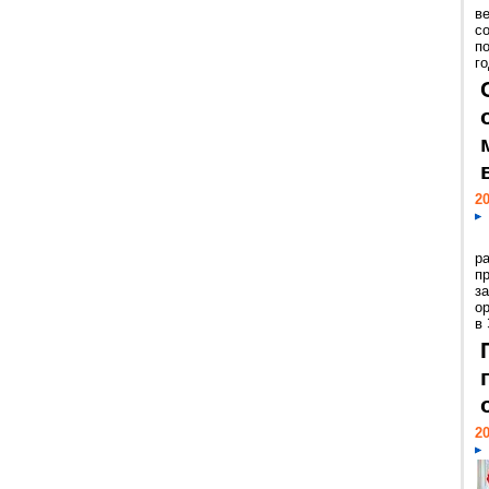
ве
с
п
го
20
р
пр
з
о
в
20