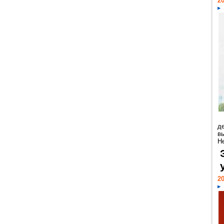
20
д
в
Н
20