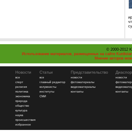
и
ч
с
© 2000-2012 K
Использование материалов, размещенных на сайте Kurdistan
Мнение авторов мож
Новости
Статьи
Представительство
Диаспор
все
все
новости
новости
спорт
главный редактор
фотоматериалы
фотоматер
религия
колумнисты
видеоматериалы
видеомате
политика
институты
контакты
контакты
экономика
СМИ
природа
общество
культура
наука
происшествия
избранное