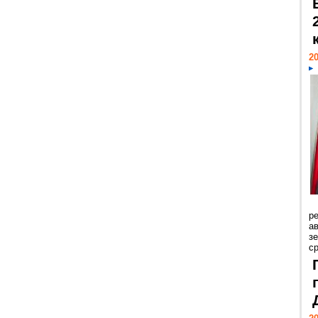
20
р
ав
з
с