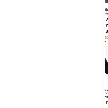
Д
м
20
у
ос
Ar