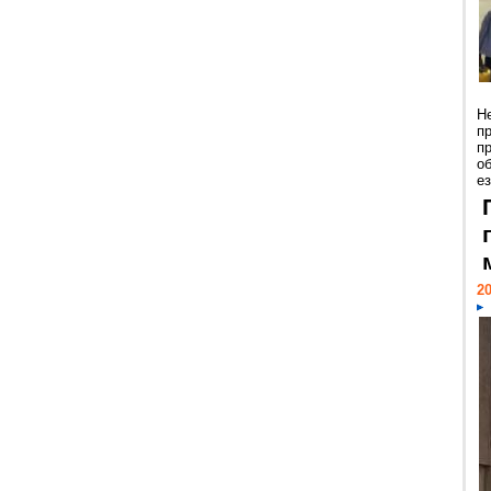
Н
п
п
о
ез
20