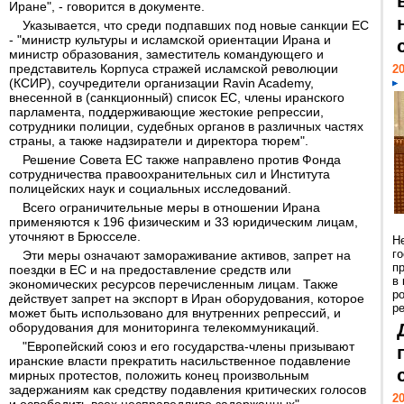
Иране", - говорится в документе.
Указывается, что среди подпавших под новые санкции ЕС
- "министр культуры и исламской ориентации Ирана и
министр образования, заместитель командующего и
представитель Корпуса стражей исламской революции
20
(КСИР), соучредители организации Ravin Academy,
внесенной в (санкционный) список ЕС, члены иранского
парламента, поддерживающие жестокие репрессии,
сотрудники полиции, судебных органов в различных частях
страны, а также надзиратели и директора тюрем".
Решение Совета ЕС также направлено против Фонда
сотрудничества правоохранительных сил и Института
полицейских наук и социальных исследований.
Всего ограничительные меры в отношении Ирана
применяются к 196 физическим и 33 юридическим лицам,
уточняют в Брюсселе.
Н
г
Эти меры означают замораживание активов, запрет на
п
поездки в ЕС и на предоставление средств или
в
экономических ресурсов перечисленным лицам. Также
р
действует запрет на экспорт в Иран оборудования, которое
ре
может быть использовано для внутренних репрессий, и
оборудования для мониторинга телекоммуникаций.
"Европейский союз и его государства-члены призывают
иранские власти прекратить насильственное подавление
мирных протестов, положить конец произвольным
задержаниям как средству подавления критических голосов
20