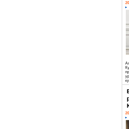
20
А
К
п
у
ку
20