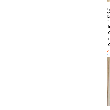
К
п
К
пр
20