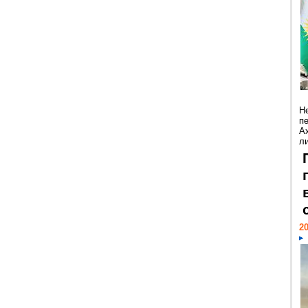
Н
п
А
ли
20