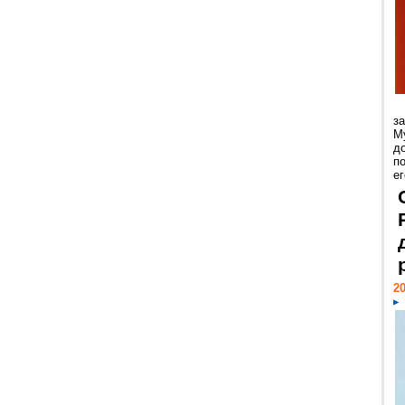
з
М
д
п
ег
20