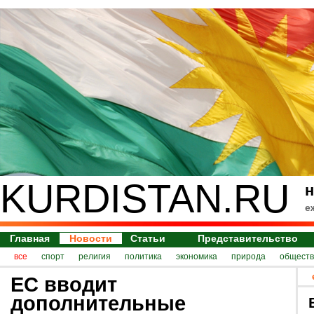
KURDISTAN.RU
н
е
Главная
Новости
Статьи
Представительство
все
спорт
религия
политика
экономика
природа
обществ
ЕС вводит
дополнительные