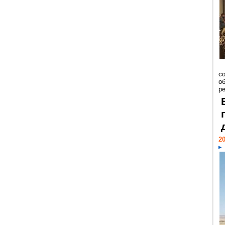
со
о
ре
20