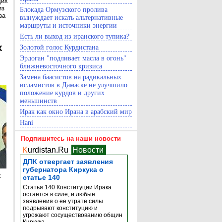
щих
из
Блокада Ормузского пролива
за
вынуждает искать альтернативные
маршруты и источники энергии
Есть ли выход из иранского тупика?
х
Золотой голос Курдистана
Эрдоган "подливает масла в огонь"
ближневосточного кризиса
Замена баасистов на радикальных
исламистов в Дамаске не улучшило
положение курдов и других
меньшинств
Ирак как окно Ирана в арабский мир
Hani
Подпишитесь на наши новости
K
urdistan.Ru
Новости
ДПК отвергает заявления
губернатора Киркука о
х
статье 140
Статья 140 Конституции Ирака
остается в силе, и любые
заявления о ее утрате силы
подрывают конституцию и
угрожают сосуществованию общин