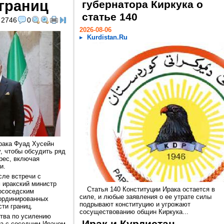
границ
губернатора Киркука о
статье 140
2746
0
2026-08-06
Kurdistan.Ru
рака Фуад Хусейн
у, чтобы обсудить ряд
рес, включая
и.
сле встречи с
 иракский министр
Статья 140 Конституции Ирака остается в
ососедским
силе, и любые заявления о ее утрате силы
оординированных
подрывают конституцию и угрожают
ти границ.
сосуществованию общин Киркука...
тва по усилению
ка с соседним Ираном