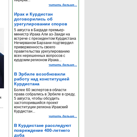
Киркука...
читать дальше...
Ирак и Курдистан
договорились об
урегулировании споров
5 августа в Багдаде премьер-
министр Ирака Али аз-Заиди на
встрече с президентом Курдистана
Нечирваном Барзани подтвердил
приверженность своего
правительства урегулированию
всех нерешенных вопросов с
курдским регионом Ирака...
читать дальше...
В Эрбиле возобновили
работу над конституцией
Курдистана
Более 60 экспертов в области
права собрались в Эрбиле в среду,
и
5 августа, чтобы обсудить
застопорившийся проект
..
конституции региона Иракский
Курдистан...
читать дальше...
е
В Курдистане расследуют
повреждение 400-летнего
дуба