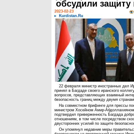
обсудили защиту 
2023-02-23
Kurdistan.Ru
22 февраля министр иностранных дел И
принял в Багдаде своего иранского коллег
вопросов, представляющих взаимный инте
безопасность границ между двумя странам
На совместном брифинге для прессы по
министром Хосейном Амир-Абдоллахияном
подтвердил приверженность Багдада добр
отношениям, в том числе посредством ск
двусторонних усилий по защите безопаснос
Он упомянул недавние меры правительс
безопасности на протяженной границе Ира