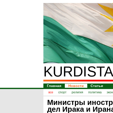
KURDISTA
Главная
Новости
Статьи
все
спорт
религия
политика
эко
Министры иност
дел Ирака и Иран