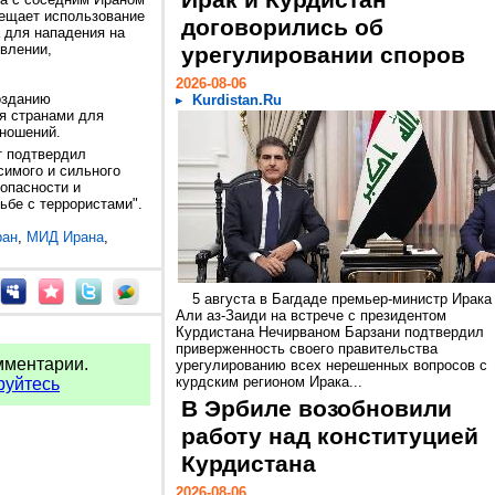
Ирак и Курдистан
рещает использование
договорились об
 для нападения на
явлении,
урегулировании споров
2026-08-06
озданию
Kurdistan.Ru
я странами для
тношений.
т подтвердил
симого и сильного
опасности и
ьбе с террористами".
ран
,
МИД Ирана
,
5 августа в Багдаде премьер-министр Ирака
Али аз-Заиди на встрече с президентом
Курдистана Нечирваном Барзани подтвердил
приверженность своего правительства
мментарии.
урегулированию всех нерешенных вопросов с
курдским регионом Ирака...
руйтесь
В Эрбиле возобновили
работу над конституцией
Курдистана
2026-08-06