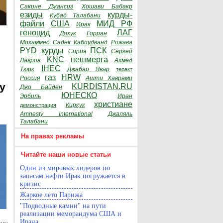
Сакине Джансиз
Хошави Бабакр
езиды
курды-
Кубад Талабани
файли
США
МИД РФ
Ирак
геноцид
ЛАГ
Дохук
Горран
Мохаммед Садек Кабоудванд
Рожава
PYD
курды
ПСК
Сирия
Сергей
KNC
пешмерга
Лавров
Ахмед
IHEC
Тюрк
Джабар Явар
теракт
газ
HRW
Россия
Ашти Хаврами
y
KURDISTAN.RU
Джо Байден
ЮНЕСКО
Эрбиль
Иран
христиане
Киркук
демонстрация
Amnesty International
Джаляль
Талабани
На правах рекламы
Читайте наши новые статьи
Один из мировых лидеров по
запасам нефти Ирак погружается в
кризис
Жаркое лето Парижа
"Подводные камни" на пути
реализации меморандума США и
Ирана