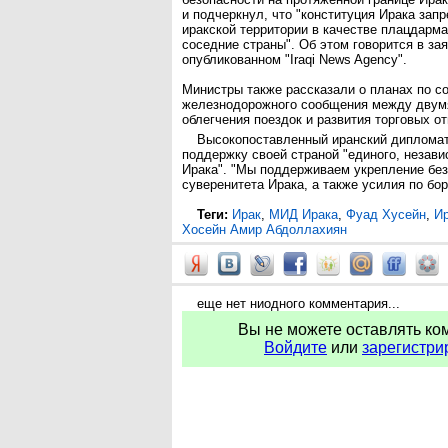
и подчеркнул, что "конституция Ирака зап
иракской территории в качестве плацдарма
соседние страны". Об этом говорится в за
опубликованном "Iraqi News Agency".
Министры также рассказали о планах по с
железнодорожного сообщения между двум
облегчения поездок и развития торговых о
Высокопоставленный иранский диплома
поддержку своей страной "единого, незави
Ирака". "Мы поддерживаем укрепление без
суверенитета Ирака, а также усилия по бор
Теги:
Ирак
,
МИД Ирака
,
Фуад Хусейн
,
И
Хосейн Амир Абдоллахиян
еще нет ниодного комментария...
Вы не можете оставлять ко
Войдите
или
зарегистри