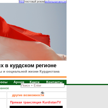
RSS
текстовый режим
мобильная версия
х в курдском регионе
ы и социальной жизни Курдистана
росы
Архив
Книги
Контакты
ранное
другие возможности
Прямая трансляция KurdistanTV