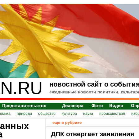
N.RU
новостной сайт о события
ежедневные новости политики, культур
Представительство
Диаспора
Фото
Видео
Оп
номика
природа
общество
культура
наука
происшествия
изб
еще в рубрике
ранных
а
ДПК отвергает заявления