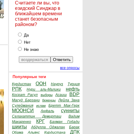
Считаете ли вы, что
езидский Синджар в
ближайшем времени
станет безопасным
районом?
Да
Нет
Не знаю
все опросы
Популярные теги
ООН
Курдистан
Науруз
Турция
РПК
нефть
Нури аль-Малики
BDP
Косрат Расул
Асаиш
выборы
Масуд Барзани
Лейла Зана
беженцы
Сулеймания
Бретт Мак-Герк
ислам
МООНСИ
сунниты
Анфаль
Селахаттин Демирташ
Вадим
КРГ
Макаренко
Бахман Гобади
шииты
Абдулла Оджалан
Барак
ДПК
Обама
Альянс Курдистана