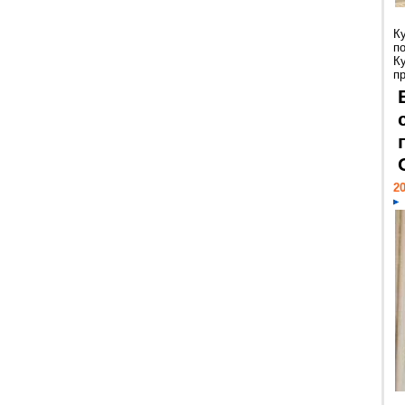
К
п
К
пр
20