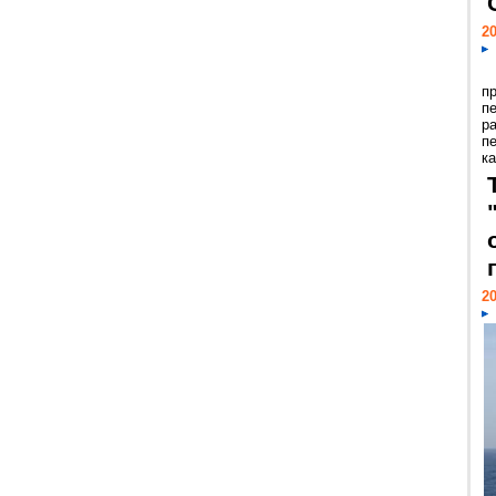
20
п
п
р
п
ка
20