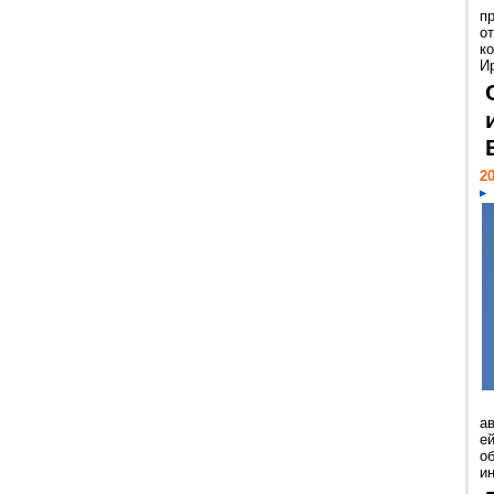
п
о
к
И
20
а
ей
о
и