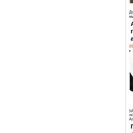
Д
м
20
у
ос
Ar