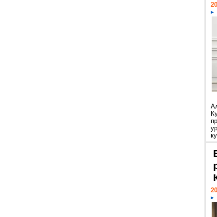
20
А
К
п
у
ку
20