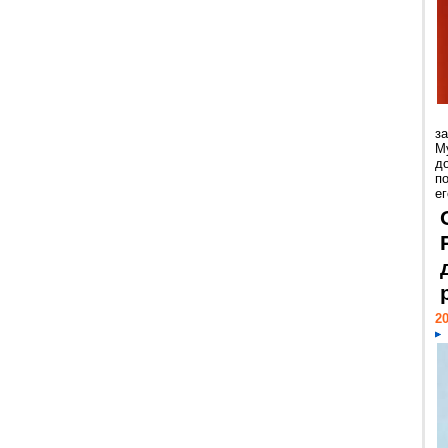
з
М
д
п
ег
20