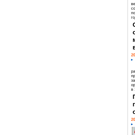
ве
с
п
го
20
р
пр
з
о
в
20