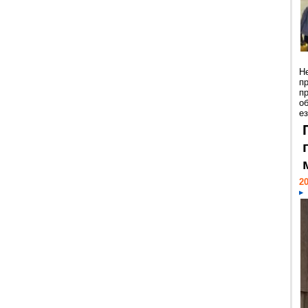
Н
п
п
о
ез
20