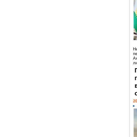
Н
п
А
ли
20