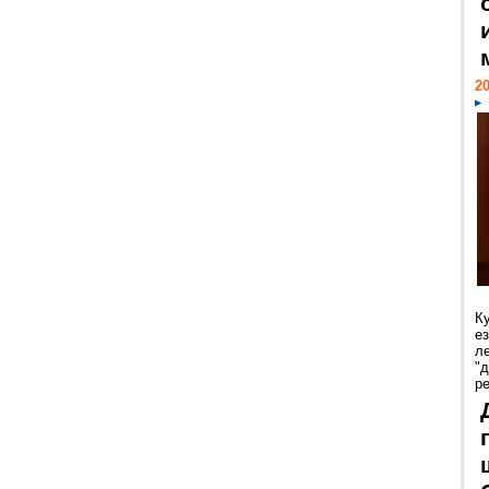
20
К
е
л
"
р