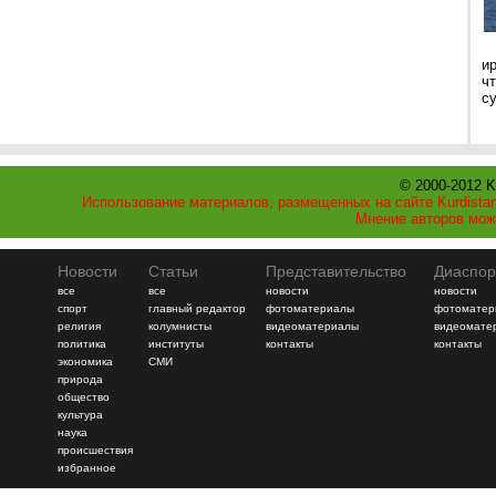
и
ч
с
© 2000-2012 K
Использование материалов, размещенных на сайте Kurdistan
Мнение авторов мож
Новости
Статьи
Представительство
Диаспор
все
все
новости
новости
спорт
главный редактор
фотоматериалы
фотоматер
религия
колумнисты
видеоматериалы
видеомате
политика
институты
контакты
контакты
экономика
СМИ
природа
общество
культура
наука
происшествия
избранное