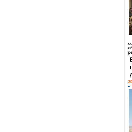
со
о
ре
20