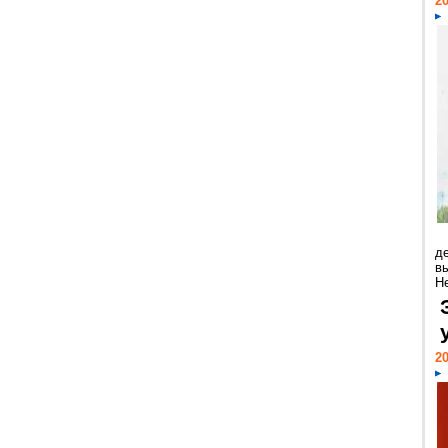
20
д
в
Н
20