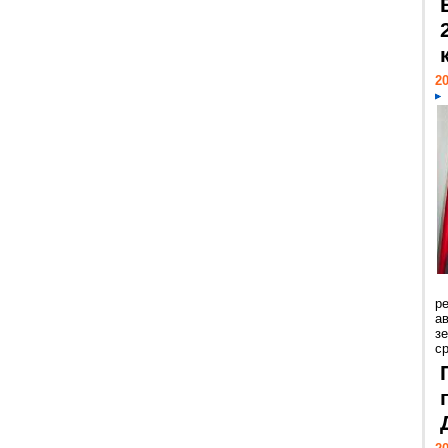
20
р
ав
з
с