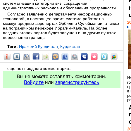
систематизации категорий виз, сокращения
административных расходов и обеспечения прозрачности".
Согласно заявлению департамента информационных
технологий, в настоящее время система работает в
20
международных аэропортах Эрбиля и Сулеймании, а также
на пограничном переходе Ибрагим-Халиль. На более
поздних этапах портал будет запущен и на других пунктах
пересечения границы.
Теги:
Иракский Курдистан
,
Курдистан
еще нет ниодного комментария...
Вы не можете оставлять комментарии.
Н
Войдите
или
зарегистрируйтесь
г
п
в
р
ре
20