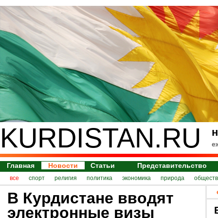
KURDISTAN.RU
н
е
Главная
Новости
Статьи
Представительство
все
спорт
религия
политика
экономика
природа
обществ
В Курдистане вводят
электронные визы