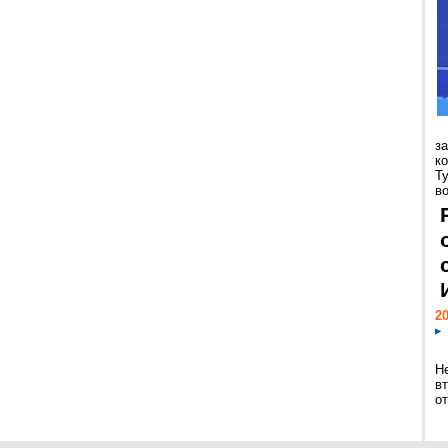
з
к
Т
во
20
Н
в
о