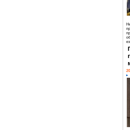
Н
п
п
о
ез
20