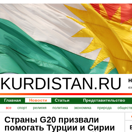
KURDISTAN.RU
н
е
Главная
Новости
Статьи
Представительство
все
спорт
религия
политика
экономика
природа
обществ
Страны G20 призвали
помогать Турции и Сирии