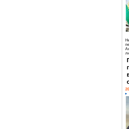
Н
п
А
ли
20