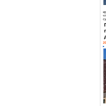
и
ч
с
20