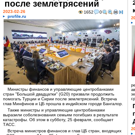
после землетрясений
2023-02-26
1652
0
profile.ru
20
р
Министры финансов и управляющие центробанками
ав
стран "Большой двадцатки" (G20) призвали продолжить
з
помогать Турции и Сирии после землетрясений. Встреча
с
глав Минфинов и ЦБ прошла в индийском городе Бангалор.
Также министры и управляющие центробанками
выразили соболезнования семьям погибших в результате
катастрофы. Об этом в субботу, 25 февраля, сообщает
ТАСС.
20
Встреча министров финансов и глав ЦБ стран, входящих