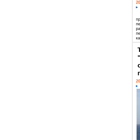
20
п
п
р
п
ка
20