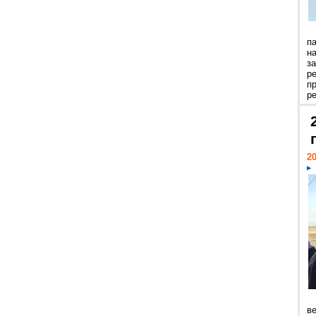
п
н
з
р
п
ре
20
ве