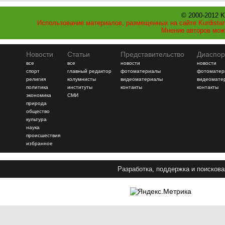
© 2000-2012 K
Использование материалов, размещенных на сайте Kurdistan
Мнение авторов мож
Новости
Статьи
Представительство
Диаспор
все
все
новости
новости
спорт
главный редактор
фотоматериалы
фотоматер
религия
колумнисты
видеоматериалы
видеомате
политика
институты
контакты
контакты
экономика
СМИ
природа
общество
культура
наука
происшествия
избранное
Разработка, поддержка и поискова