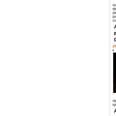
к
в
р
р
с
20
п
к