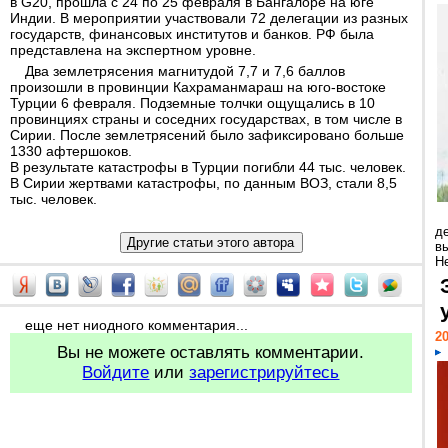
в G20, прошла с 24 по 25 февраля в Бангалоре на юге
Индии. В мероприятии участвовали 72 делегации из разных
государств, финансовых институтов и банков. РФ была
представлена на экспертном уровне.
Два землетрясения магнитудой 7,7 и 7,6 баллов
произошли в провинции Кахраманмараш на юго-востоке
Турции 6 февраля. Подземные толчки ощущались в 10
провинциях страны и соседних государствах, в том числе в
Сирии. После землетрясений было зафиксировано больше
1330 афтершоков.
В результате катастрофы в Турции погибли 44 тыс. человек.
В Сирии жертвами катастрофы, по данным ВОЗ, стали 8,5
тыс. человек.
д
в
Н
еще нет ниодного комментария...
20
Вы не можете оставлять комментарии.
Войдите
или
зарегистрируйтесь