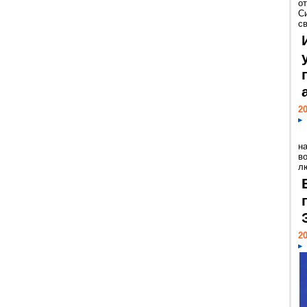
о
С
св
20
н
в
лю
20