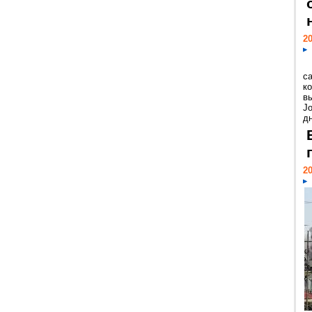
20
с
к
в
Jo
дн
20