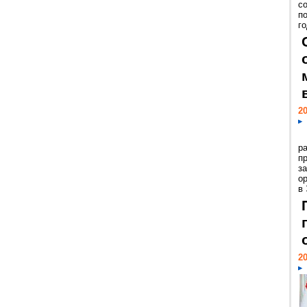
с
п
го
20
р
пр
з
о
в
20