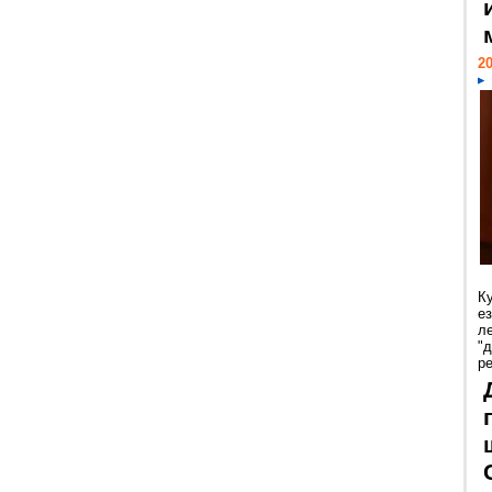
20
К
е
л
"
р