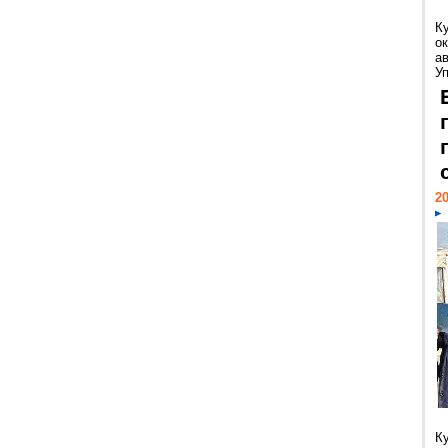
К
ок
а
У
20
К