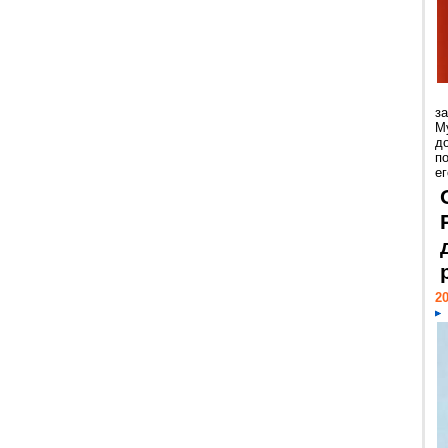
з
М
д
п
ег
20