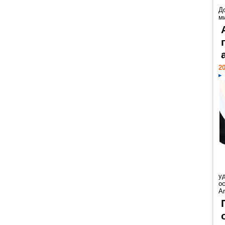
Д
м
20
у
ос
Ar