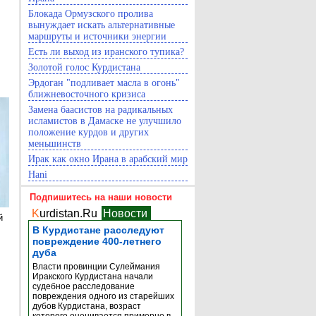
Блокада Ормузского пролива
вынуждает искать альтернативные
маршруты и источники энергии
Есть ли выход из иранского тупика?
Золотой голос Курдистана
Эрдоган "подливает масла в огонь"
ближневосточного кризиса
Замена баасистов на радикальных
исламистов в Дамаске не улучшило
положение курдов и других
меньшинств
Ирак как окно Ирана в арабский мир
Hani
Подпишитесь на наши новости
K
urdistan.Ru
Новости
й
В Курдистане расследуют
повреждение 400-летнего
дуба
Власти провинции Сулеймания
Иракского Курдистана начали
судебное расследование
повреждения одного из старейших
дубов Курдистана, возраст