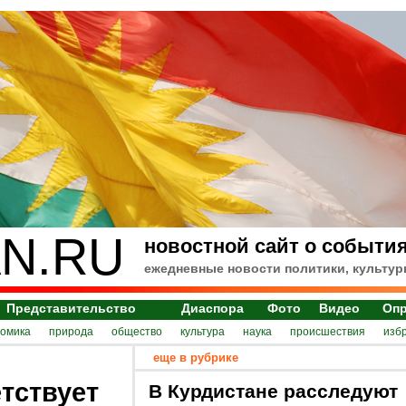
N.RU
новостной сайт о события
ежедневные новости политики, культур
Представительство
Диаспора
Фото
Видео
Оп
номика
природа
общество
культура
наука
происшествия
изб
еще в рубрике
тствует
В Курдистане расследуют