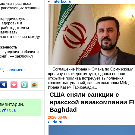
interfax.ru
защиты прав всех
ав работающих женщин
т юридическую
 здоровья и
т работодателям
навливать
ивые отношения между
рженность
 курдских рабочих и
зни", — заключил
Соглашение Ирана и Омана по Ормузскому
РГ
,
парламент
проливу почти достигнуто, однако полное
открытие пролива потребует выполнения
конкретных условий, заявил замглавы МИД
Ирана Казем Гарибабади...
США сняли санкции с
иракской авиакомпании Fl
мментарии.
Baghdad
руйтесь
2026-08-06
ria.ru