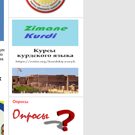
щих
из
за
х
Опросы