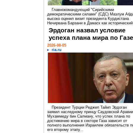
Главнокомандующий "Сирийскими
демократическими силами" (СДС) Мазлум Абд
высоко оценил визит президента Курдистана
Нечирвана Барзани в Дамаск как исторический.
Эрдоган назвал условие
успеха плана мира по Газ
2026-08-05
ria.ru
Президент Турции Реджеп Тайип Эрдоган
заявил наследному принцу Саудовской Арави
Мухаммеду бин Салману, что успех плана по
достижению мира в секторе Газа зависит от
полного выполнения Израилем обязательств п
его второму этапу...