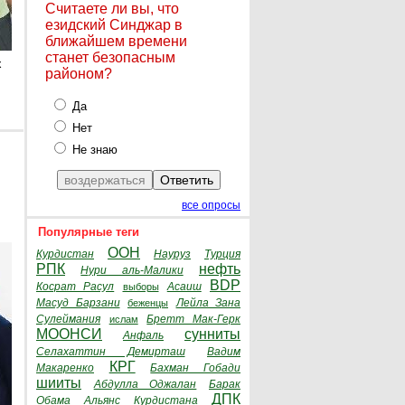
Считаете ли вы, что
езидский Синджар в
ближайшем времени
станет безопасным
х
районом?
Да
Нет
Не знаю
все опросы
Популярные теги
ООН
Курдистан
Науруз
Турция
РПК
нефть
Нури аль-Малики
BDP
Косрат Расул
Асаиш
выборы
Масуд Барзани
Лейла Зана
беженцы
Сулеймания
Бретт Мак-Герк
ислам
МООНСИ
сунниты
Анфаль
Селахаттин Демирташ
Вадим
КРГ
Макаренко
Бахман Гобади
шииты
Абдулла Оджалан
Барак
ДПК
Обама
Альянс Курдистана