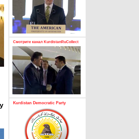
Смотрите канал KurdistanRuCollect
Kurdistan Democratic Party
y