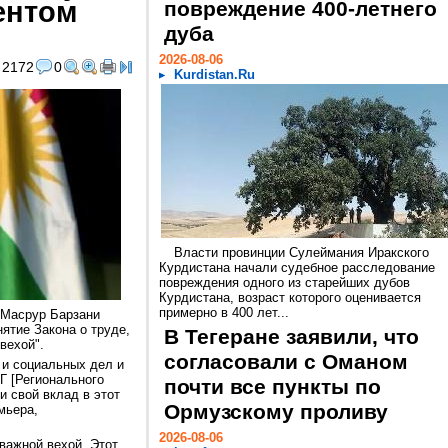
ентом
повреждение 400-летнего
дуба
2026-08-06
2172
0
Kurdistan.Ru
Власти провинции Сулеймания Иракского
Курдистана начали судебное расследование
повреждения одного из старейших дубов
Курдистана, возраст которого оценивается
примерно в 400 лет...
 Масрур Барзани
ятие Закона о труде,
В Тегеране заявили, что
вехой".
согласовали с Оманом
 и социальных дел и
Г [Регионального
почти все пункты по
и свой вклад в этот
Ормузскому проливу
мьера,
2026-08-06
важной вехой. Этот