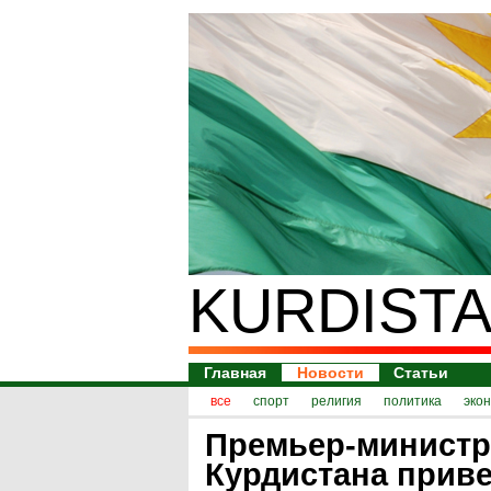
KURDISTA
Главная
Новости
Статьи
все
спорт
религия
политика
эко
Премьер-министр
Курдистана приве