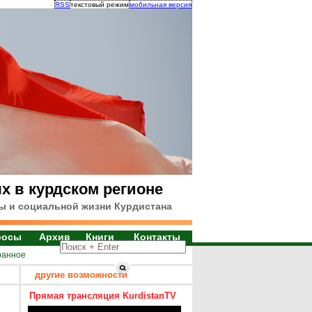
RSS
текстовый режим
мобильная версия
х в курдском регионе
ы и социальной жизни Курдистана
росы
Архив
Книги
Контакты
ранное
другие возможности
Прямая трансляция KurdistanTV