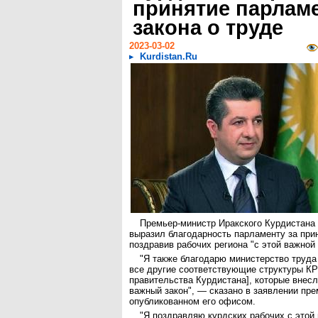
принятие парлам
закона о труде
2023-03-02
Kurdistan.Ru
Премьер-министр Иракского Курдистана
выразил благодарность парламенту за прин
поздравив рабочих региона "с этой важной 
"Я также благодарю министерство труда
все другие соответствующие структуры КР
правительства Курдистана], которые внесл
важный закон", — сказано в заявлении пре
опубликованном его офисом.
"Я поздравляю курдских рабочих с этой 