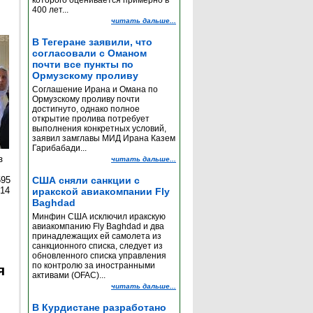
которого оценивается примерно в
400 лет...
читать дальше...
В Тегеране заявили, что
согласовали с Оманом
почти все пункты по
Ормузскому проливу
Соглашение Ирана и Омана по
Ормузскому проливу почти
достигнуто, однако полное
открытие пролива потребует
выполнения конкретных условий,
заявил замглавы МИД Ирана Казем
Гарибабади...
з
читать дальше...
595
США сняли санкции с
014
иракской авиакомпании Fly
Baghdad
Минфин США исключил иракскую
авиакомпанию Fly Baghdad и два
принадлежащих ей самолета из
санкционного списка, следует из
обновленного списка управления
по контролю за иностранными
я
активами (OFAC)...
читать дальше...
В Курдистане разработано