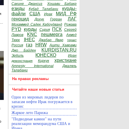
Сакине Джансиз
Хошави Бабакр
езиды
курды-
Кубад Талабани
файли
США
МИД РФ
и
Ирак
геноцид
ЛАГ
Дохук
Горран
..
Мохаммед Садек Кабоудванд
Рожава
PYD
курды
ПСК
Сирия
Сергей
KNC
пешмерга
Лавров
Ахмед
е
IHEC
Тюрк
Джабар Явар
теракт
газ
HRW
Россия
Ашти Хаврами
KURDISTAN.RU
Джо Байден
ЮНЕСКО
Эрбиль
Иран
христиане
Киркук
демонстрация
Amnesty International
Джаляль
Талабани
На правах рекламы
Читайте наши новые статьи
Один из мировых лидеров по
запасам нефти Ирак погружается в
кризис
и
Жаркое лето Парижа
"Подводные камни" на пути
о
реализации меморандума США и
Ирана