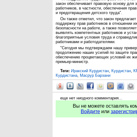
закон обеспечивает правовую основу для 
работников, в частности, обеспечения пр
и предотвращения детского труда".
Он также отметил, что закон предлагае
поддержку прав работников в отношении их
безопасности на работе, а также позволяе
выявлять компетентных работников и уста
благоприятные условия труда и справедл
работниками и работодателями.
"Сегодня мы подтверждаем нашу приве
продолжению наших усилий по защите прав
обеспечению процветающих условий их жи
премьер-министр.
Теги:
Иракский Курдистан
,
Курдистан
,
К
Курдистана
,
Масрур Барзани
еще нет ниодного комментария...
Вы не можете оставлять ко
Войдите
или
зарегистри