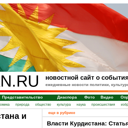
N.RU
новостной сайт о события
ежедневные новости политики, культур
Представительство
Диаспора
Фото
Видео
Оп
номика
природа
общество
культура
наука
происшествия
изб
еще в рубрике
тана и
Власти Курдистана: Стать