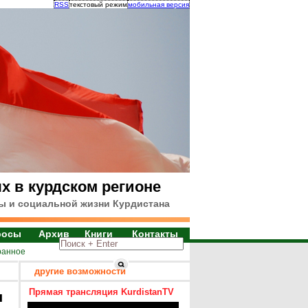
RSS
текстовый режим
мобильная версия
х в курдском регионе
ы и социальной жизни Курдистана
росы
Архив
Книги
Контакты
ранное
другие возможности
Прямая трансляция KurdistanTV
я