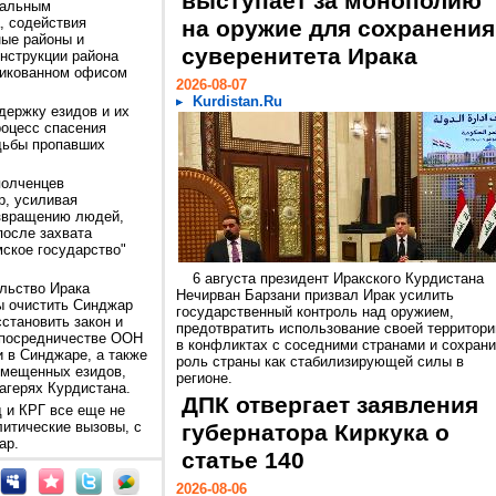
выступает за монополию
ральным
, содействия
на оружие для сохранения
ые районы и
суверенитета Ирака
нструкции района
ликованном офисом
2026-08-07
Kurdistan.Ru
держку езидов и их
роцесс спасения
дьбы пропавших
полченцев
р, усиливая
озвращению людей,
после захвата
мское государство"
6 августа президент Иракского Курдистана
льство Ирака
Нечирван Барзани призвал Ирак усилить
ы очистить Синджар
государственный контроль над оружием,
становить закон и
предотвратить использование своей территори
 посредничестве ООН
в конфликтах с соседними странами и сохрани
 в Синджаре, а также
роль страны как стабилизирующей силы в
емещенных езидов,
регионе.
агерях Курдистана.
ДПК отвергает заявления
 и КРГ все еще не
литические вызовы, с
губернатора Киркука о
ар.
статье 140
2026-08-06