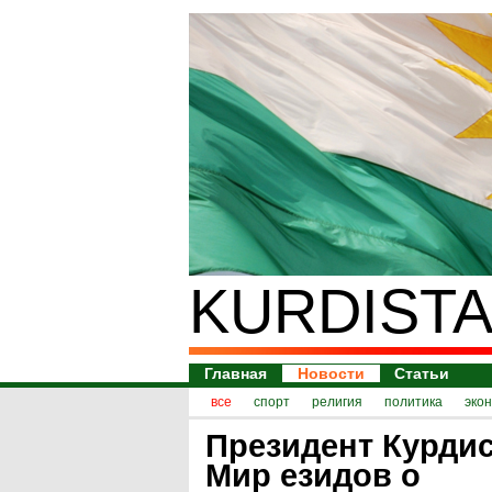
KURDISTA
Главная
Новости
Статьи
все
спорт
религия
политика
эко
Президент Курдис
Мир езидов о