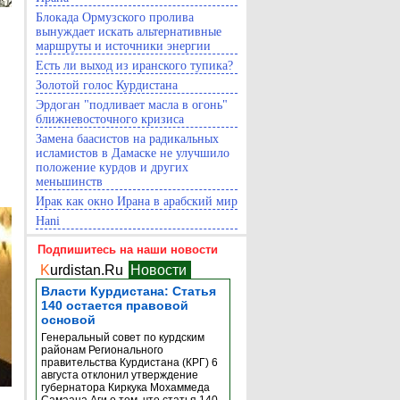
Блокада Ормузского пролива
вынуждает искать альтернативные
маршруты и источники энергии
Есть ли выход из иранского тупика?
Золотой голос Курдистана
Эрдоган "подливает масла в огонь"
ближневосточного кризиса
Замена баасистов на радикальных
исламистов в Дамаске не улучшило
положение курдов и других
меньшинств
Ирак как окно Ирана в арабский мир
Hani
Подпишитесь на наши новости
K
urdistan.Ru
Новости
Власти Курдистана: Статья
140 остается правовой
основой
Генеральный совет по курдским
районам Регионального
правительства Курдистана (КРГ) 6
августа отклонил утверждение
губернатора Киркука Мохаммеда