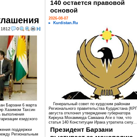
140 остается правовой
основой
глашения
2026-08-07
Kurdistan.Ru
1812
0
Генеральный совет по курдским районам
ан Барзани 6 марта
Регионального правительства Курдистана (КРГ
ир Хазимом Тахсин
августа отклонил утверждение губернатора
ь выполнения
Киркука Мохаммеда Самаана Аги о том, что
аризации езидского
статья 140 Конституции Ирака утратила силу...
Президент Барзани
жения поддержки
 между Региональным