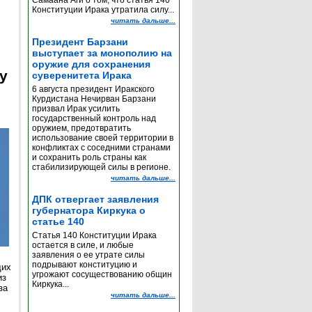
Самаана Аги о том, что статья 140
Конституции Ирака утратила силу...
читать дальше...
Президент Барзани
выступает за монополию на
оружие для сохранения
y
суверенитета Ирака
6 августа президент Иракского
Курдистана Нечирван Барзани
призвал Ирак усилить
государственный контроль над
оружием, предотвратить
использование своей территории в
конфликтах с соседними странами
и сохранить роль страны как
стабилизирующей силы в регионе.
читать дальше...
ДПК отвергает заявления
губернатора Киркука о
статье 140
Статья 140 Конституции Ирака
остается в силе, и любые
заявления о ее утрате силы
подрывают конституцию и
щих
угрожают сосуществованию общин
из
Киркука...
за
читать дальше...