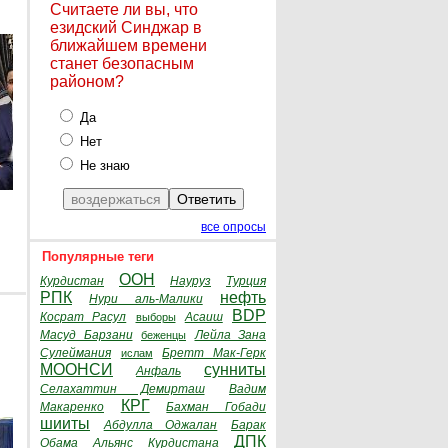
Считаете ли вы, что
езидский Синджар в
ближайшем времени
станет безопасным
районом?
Да
Нет
Не знаю
все опросы
Популярные теги
ООН
Курдистан
Науруз
Турция
РПК
нефть
Нури аль-Малики
BDP
Косрат Расул
Асаиш
выборы
Масуд Барзани
Лейла Зана
беженцы
Сулеймания
Бретт Мак-Герк
ислам
МООНСИ
сунниты
Анфаль
Селахаттин Демирташ
Вадим
КРГ
Макаренко
Бахман Гобади
шииты
Абдулла Оджалан
Барак
ДПК
Обама
Альянс Курдистана