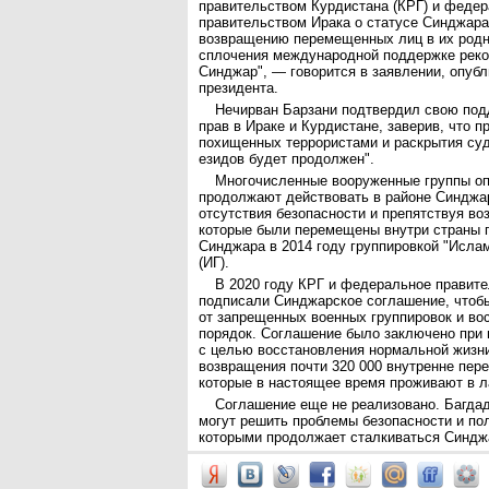
правительством Курдистана (КРГ) и феде
правительством Ирака о статусе Синджара
возвращению перемещенных лиц в их родн
сплочения международной поддержке реко
Синджар", — говорится в заявлении, опуб
президента.
Нечирван Барзани подтвердил свою под
прав в Ираке и Курдистане, заверив, что п
похищенных террористами и раскрытия су
езидов будет продолжен".
Многочисленные вооруженные группы о
продолжают действовать в районе Синджа
отсутствия безопасности и препятствуя в
которые были перемещены внутри страны 
Синджара в 2014 году группировкой "Исла
(ИГ).
В 2020 году КРГ и федеральное правите
подписали Синджарское соглашение, чтоб
от запрещенных военных группировок и вос
порядок. Соглашение было заключено при
с целью восстановления нормальной жизни
возвращения почти 320 000 внутренне пер
которые в настоящее время проживают в л
Соглашение еще не реализовано. Багдад
могут решить проблемы безопасности и по
которыми продолжает сталкиваться Синдж