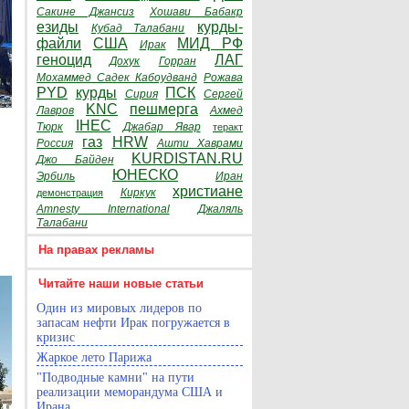
Сакине Джансиз
Хошави Бабакр
езиды
курды-
Кубад Талабани
файли
США
МИД РФ
Ирак
геноцид
ЛАГ
Дохук
Горран
Мохаммед Садек Кабоудванд
Рожава
PYD
курды
ПСК
Сирия
Сергей
KNC
пешмерга
Лавров
Ахмед
IHEC
Тюрк
Джабар Явар
теракт
газ
HRW
Россия
Ашти Хаврами
KURDISTAN.RU
Джо Байден
ЮНЕСКО
Эрбиль
Иран
христиане
Киркук
демонстрация
Amnesty International
Джаляль
Талабани
На правах рекламы
Читайте наши новые статьи
Один из мировых лидеров по
запасам нефти Ирак погружается в
кризис
Жаркое лето Парижа
"Подводные камни" на пути
реализации меморандума США и
Ирана