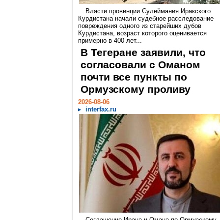
Власти провинции Сулеймания Иракского
Курдистана начали судебное расследование
повреждения одного из старейших дубов
Курдистана, возраст которого оценивается
примерно в 400 лет...
В Тегеране заявили, что
согласовали с Оманом
почти все пункты по
Ормузскому проливу
2026-08-06
interfax.ru
Соглашение Ирана и Омана по Ормузскому