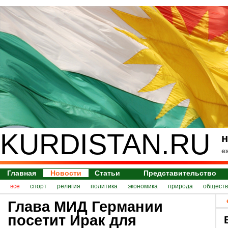
KURDISTAN.RU
н
е
Главная
Новости
Статьи
Представительство
все
спорт
религия
политика
экономика
природа
обществ
Глава МИД Германии
посетит Ирак для