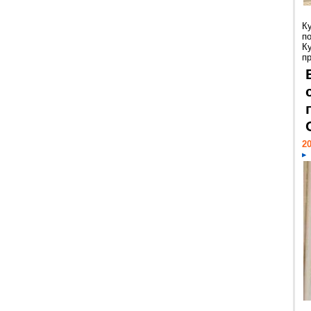
К
п
К
пр
20