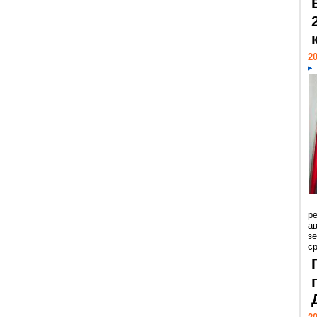
20
р
ав
з
с