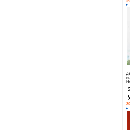
20
д
в
Н
20