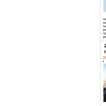
п
н
з
р
п
ре
20