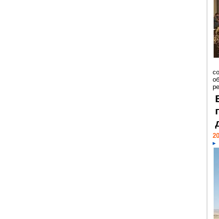
со
о
ре
20