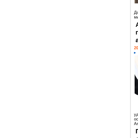
Д
м
20
у
ос
Ar