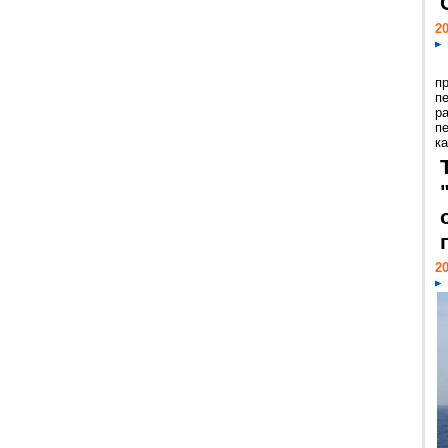
20
п
п
р
п
ка
20