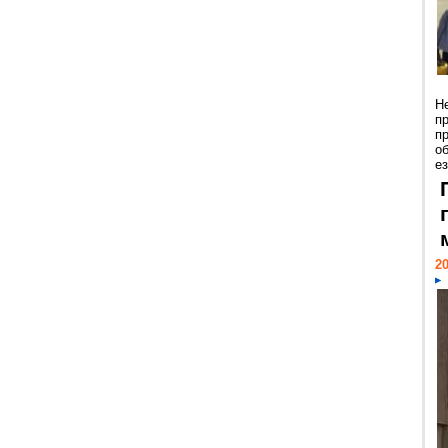
Н
п
п
о
ез
20