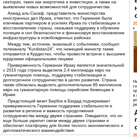
секторах, таких как энергетика и инвестиции, а также на
выявлении новых возможностей для сотрудничества.
Ахмад аль-Сахаф, представитель министерства
иностранных дел Ирака, отметил, что Германия была
ключевым партнером в усилиях Ирака по стабилизации и
20
восстановлению страны, оказывая поддержку в обучении
полиции и сил безопасности и финансируя восстановление
инфраструктуры в освобожденных районах.
Между тем, источник, знакомый с событиями, сообщил
телеканалу "Kurdistan24", что немецкий министр также
отправится в Курдистан, чтобы провести встречи с высшими
курдскими официальными лицами.
Приверженность Германии Ираку является значительной:
с 2015 года страна выделила 2,4 миллиарда евро на
гуманитарную помощь, поддержку стабилизации и
долгосрочное сотрудничество в целях развития. Страна
Н
также обязалась выделить дополнительные 85 миллионов
г
евро на гуманитарную помощь сирийским беженцам в
п
Ираке.
в
р
Предстоящий визит Бербок в Багдад подчеркивает
ре
приверженность Германии поддержке стабильности и
развития в регионе и важность продолжения
сотрудничества между двумя странами. Ожидается, что он
еще больше укрепит связи между двумя странами и
обеспечит платформу для более тесного экономического и
дипломатического взаимодействия.
20