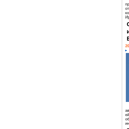
п
о
к
И
20
а
ей
о
и