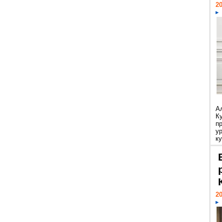
20
А
К
п
у
ку
20