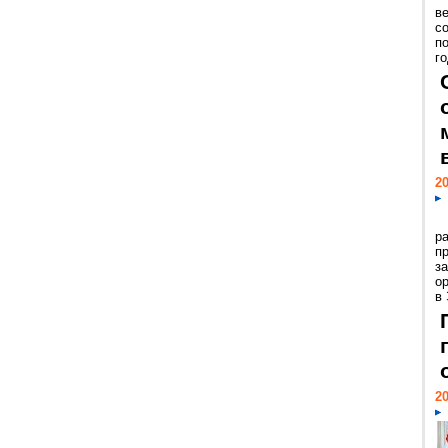
ве
с
п
го
20
р
пр
з
о
в
20