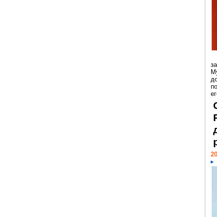
з
М
д
п
ег
20