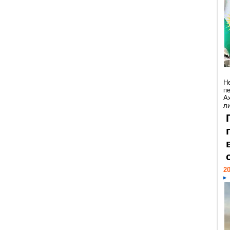
Н
п
А
ли
20