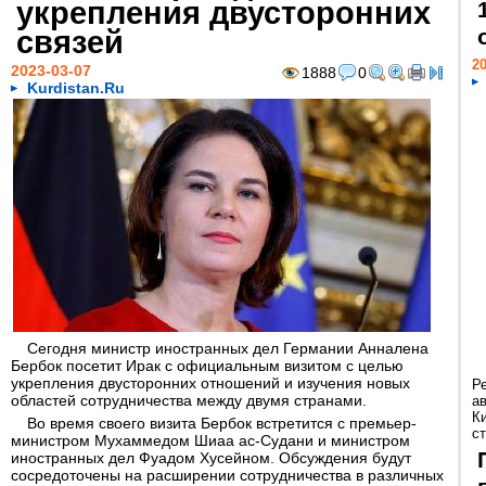
укрепления двусторонних
связей
20
2023-03-07
1888
0
Kurdistan.Ru
Сегодня министр иностранных дел Германии Анналена
Бербок посетит Ирак с официальным визитом с целью
укрепления двусторонних отношений и изучения новых
Р
областей сотрудничества между двумя странами.
а
К
Во время своего визита Бербок встретится с премьер-
ст
министром Мухаммедом Шиаа ас-Судани и министром
иностранных дел Фуадом Хусейном. Обсуждения будут
сосредоточены на расширении сотрудничества в различных