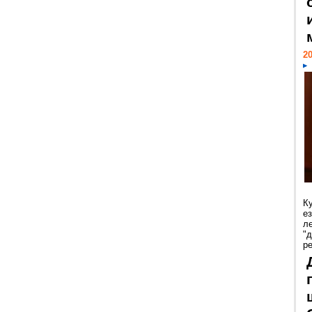
20
К
е
л
"
р