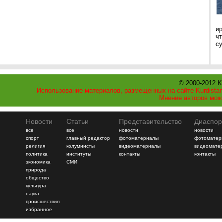
и
ч
с
© 2000-2012 K
Использование материалов, размещенных на сайте Kurdistan
Мнение авторов мож
Новости
Статьи
Представительство
Диаспор
все
все
новости
новости
спорт
главный редактор
фотоматериалы
фотоматер
религия
колумнисты
видеоматериалы
видеомате
политика
институты
контакты
контакты
экономика
СМИ
природа
общество
культура
наука
происшествия
избранное