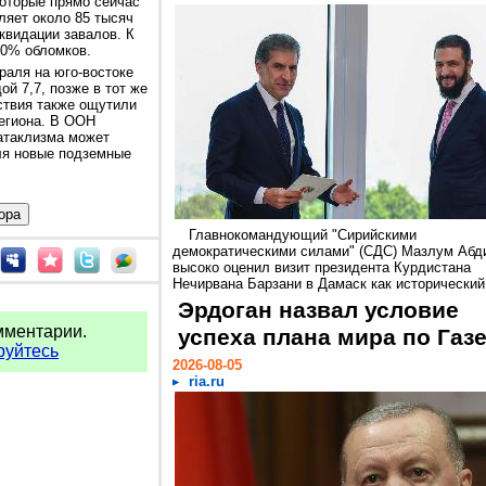
которые прямо сейчас
ляет около 85 тысяч
квидации завалов. К
20% обломков.
враля на юго-востоке
й 7,7, позже в тот же
ствия также ощутили
региона. В ООН
атаклизма может
ля новые подземные
Главнокомандующий "Сирийскими
демократическими силами" (СДС) Мазлум Абд
высоко оценил визит президента Курдистана
Нечирвана Барзани в Дамаск как исторический.
Эрдоган назвал условие
мментарии.
успеха плана мира по Газ
руйтесь
2026-08-05
ria.ru