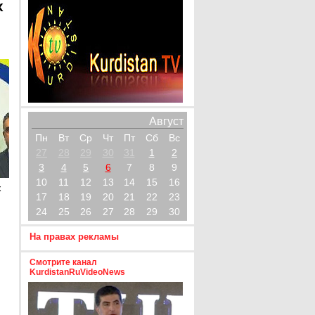
х
Август
Пн
Вт
Ср
Чт
Пт
Сб
Вс
27
28
29
30
31
1
2
3
4
5
6
7
8
9
10
11
12
13
14
15
16
х
17
18
19
20
21
22
23
24
25
26
27
28
29
30
На правах рекламы
Смотрите канал
KurdistanRuVideoNews