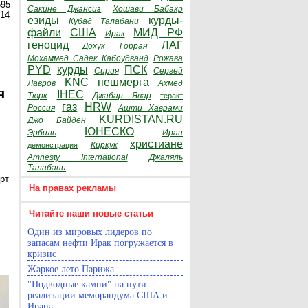
595
Сакине Джансиз
Хошави Бабакр
014
езиды
курды-
Кубад Талабани
файли
США
МИД РФ
Ирак
геноцид
ЛАГ
Дохук
Горран
Мохаммед Садек Кабоудванд
Рожава
PYD
курды
ПСК
Сирия
Сергей
KNC
пешмерга
Лавров
Ахмед
я
IHEC
Тюрк
Джабар Явар
теракт
газ
HRW
Россия
Ашти Хаврами
KURDISTAN.RU
Джо Байден
ЮНЕСКО
Эрбиль
Иран
христиане
Киркук
демонстрация
Amnesty International
Джаляль
Талабани
рт
На правах рекламы
Читайте наши новые статьи
Один из мировых лидеров по
запасам нефти Ирак погружается в
кризис
Жаркое лето Парижа
"Подводные камни" на пути
реализации меморандума США и
Ирана