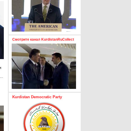
Смотрите канал KurdistanRuCollect
и
..
е
Kurdistan Democratic Party