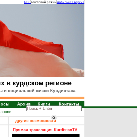
RSS
текстовый режим
мобильная версия
х в курдском регионе
ы и социальной жизни Курдистана
росы
Архив
Книги
Контакты
ранное
другие возможности
Прямая трансляция KurdistanTV