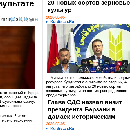
зультате
20 новых сортов зерновы
культур
2026-08-05
2843
0
Kurdistan.Ru
Министерство сельского хозяйства и водны
ресурсов Курдистана объявило во вторник, 4
августа, что разработало 20 новых сортов
зерновых культур и начнет их распределение
емлетрясений в Турции
среди фермеров...
ми, сообщает издание
Глава СДС назвал визит
ВД Сулеймана Сойлу.
ил на пресс-
президента Барзани в
Дамаск историческим
огибших. Число
те землетрясений,
2026-08-05
Kurdistan.Ru