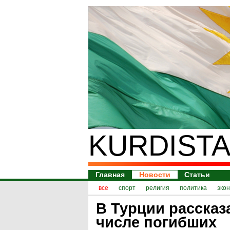
KURDISTA
Главная
Новости
Статьи
все
спорт
религия
политика
эко
В Турции рассказ
числе погибших