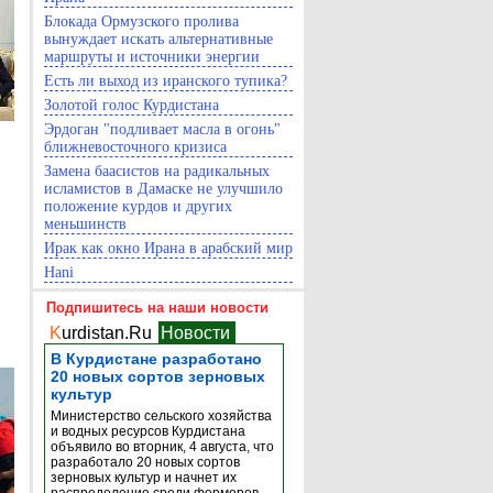
Блокада Ормузского пролива
вынуждает искать альтернативные
маршруты и источники энергии
Есть ли выход из иранского тупика?
Золотой голос Курдистана
Эрдоган "подливает масла в огонь"
ближневосточного кризиса
Замена баасистов на радикальных
исламистов в Дамаске не улучшило
положение курдов и других
меньшинств
Ирак как окно Ирана в арабский мир
Hani
Подпишитесь на наши новости
K
urdistan.Ru
Новости
В Курдистане разработано
20 новых сортов зерновых
культур
Министерство сельского хозяйства
и водных ресурсов Курдистана
объявило во вторник, 4 августа, что
разработало 20 новых сортов
зерновых культур и начнет их