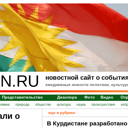
N.RU
новостной сайт о события
ежедневные новости политики, культур
Представительство
Диаспора
Фото
Видео
Оп
номика
природа
общество
культура
наука
происшествия
изб
еще в рубрике
али о
В Курдистане разработано