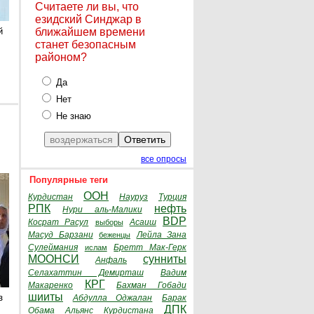
Считаете ли вы, что
езидский Синджар в
й
ближайшем времени
станет безопасным
районом?
Да
Нет
Не знаю
все опросы
Популярные теги
ООН
Курдистан
Науруз
Турция
РПК
нефть
Нури аль-Малики
BDP
Косрат Расул
Асаиш
выборы
Масуд Барзани
Лейла Зана
беженцы
Сулеймания
Бретт Мак-Герк
ислам
МООНСИ
сунниты
Анфаль
Селахаттин Демирташ
Вадим
КРГ
Макаренко
Бахман Гобади
шииты
з
Абдулла Оджалан
Барак
ДПК
Обама
Альянс Курдистана