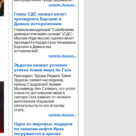
распределение среди фермеров...
читать дальше...
Глава СДС назвал визит
президента Барзани в
Дамаск историческим
Главнокомандующий "Сирийскими
демократическими силами" (СДС)
Мазлум Абди высоко оценил визит
президента Курдистана Нечирвана
Барзани в Дамаск как
исторический...
читать дальше...
Эрдоган назвал условие
успеха плана мира по Газе
Президент Турции Реджеп Тайип
Эрдоган заявил наследному
принцу Саудовской Аравии
Мухаммеду бин Салману, что успех
плана по достижению мира в
секторе Газа зависит от полного
выполнения Израилем
обязательств по его второму
этапу...
читать дальше...
Один из мировых лидеров
по запасам нефти Ирак
погружается в кризис