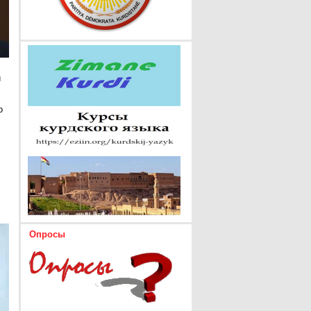
и
о
Опросы