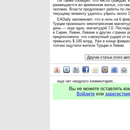
Он также сообщил, что число граждан, 
размещаются во временном жилье, состав
человек. Власти продолжают работы по ли
текущему моменту удалось убрать около 
EADaily напоминает, что в ночь на 6 фе
Турции произошло землетрясение магнитудо
день — еще одно, магнитудой 7,6. Послед
в Сирии, Ливии, Ливане и других странах 
предположили, что совокупный ущерб от к
превысить $ 100 млрд. Уже в конце февра
толчки ощутили жители Турции и Ливии.
еще нет ниодного комментария...
Вы не можете оставлять ко
Войдите
или
зарегистри