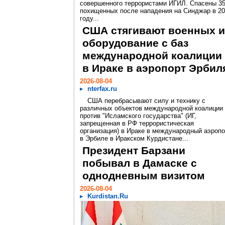
совершенного террористами ИГИЛ. Спасены 3
похищенных после нападения на Синджар в 2
году...
США стягивают военных и
оборудование с баз
международной коалиции
в Ираке в аэропорт Эрбил
2026-08-04
nterfax.ru
США перебрасывают силу и технику с
различных объектов международной коалиции
против "Исламского государства" (ИГ,
запрещенная в РФ террористическая
организация) в Ираке в международный аэропо
в Эрбиле в Иракском Курдистане...
Президент Барзани
побывал в Дамаске с
однодневным визитом
2026-08-04
Kurdistan.Ru