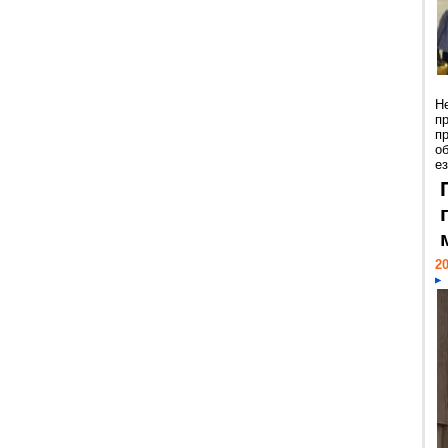
Н
п
п
о
ез
20