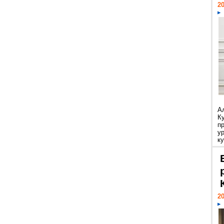
20
А
К
п
у
ку
20