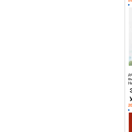
20
д
в
Н
20