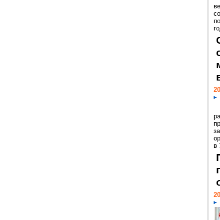
ве
с
п
го
20
р
пр
з
о
в
20