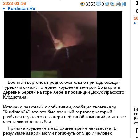
2023-03-16
3353
0
Kurdistan.Ru
20
Военный вертолет, предположительно принадлежащий
турецким силам, потерпел крушение вечером 15 марта в
деревне Беркян на горе Хере в провинции Дохук Иракского
Курдистана.
Источник, знакомый с событиями, сообщил телеканалу
Р
"Kurdistan24", что это был военный вертолет, который
а
разбился недалеко от лагеря нефтяной компании, и что все
К
члены экипажа погибли.
ст
Причина крушения в настоящее время неизвестна. В
результате аварии могли погибнуть от 5 до 7 человек.