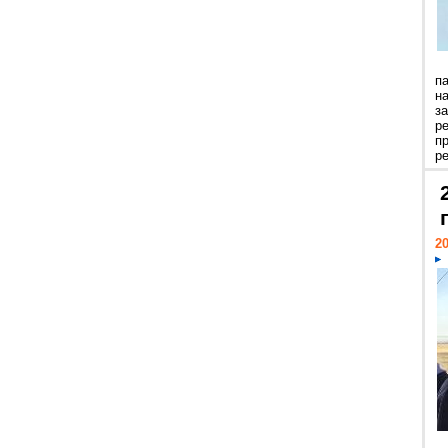
п
н
з
р
п
ре
20