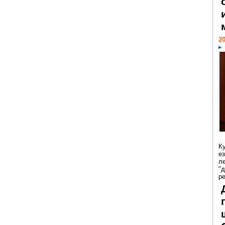
20
К
е
л
"
р