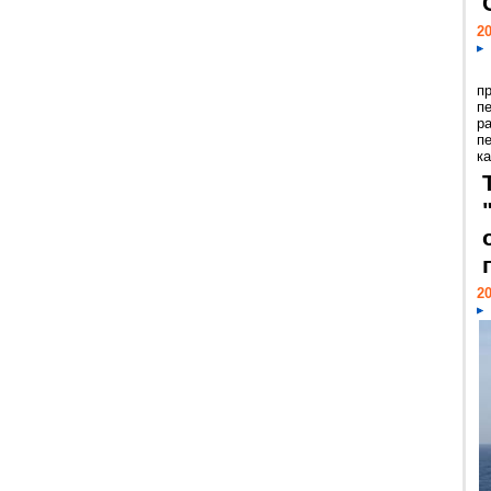
20
п
п
р
п
ка
20