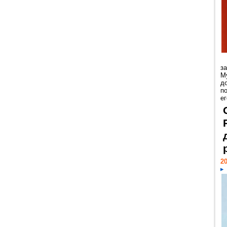
з
М
д
п
ег
20