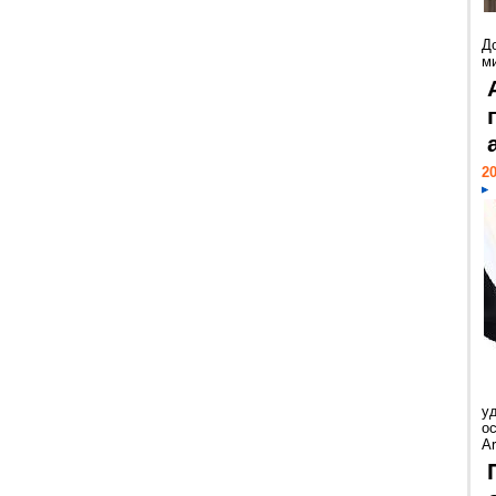
Д
м
20
у
ос
Ar