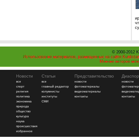
и
ч
с
© 2000-2012 K
Использование материалов, размещенных на сайте Kurdistan
Мнение авторов мож
Новости
Статьи
Представительство
Диаспор
все
все
новости
новости
спорт
главный редактор
фотоматериалы
фотоматер
религия
колумнисты
видеоматериалы
видеомате
политика
институты
контакты
контакты
экономика
СМИ
природа
общество
культура
наука
происшествия
избранное