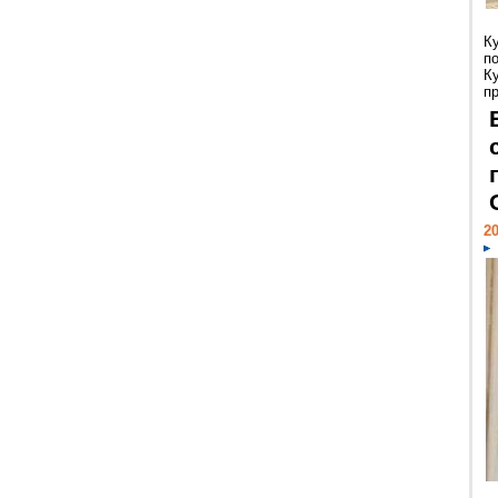
К
п
К
пр
20