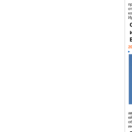
п
о
к
И
20
а
ей
о
и