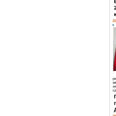
20
р
ав
з
с