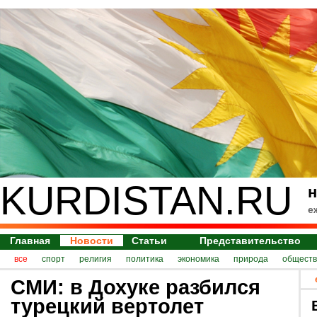
KURDISTAN.RU
н
е
Главная
Новости
Статьи
Представительство
все
спорт
религия
политика
экономика
природа
обществ
СМИ: в Дохуке разбился
турецкий вертолет