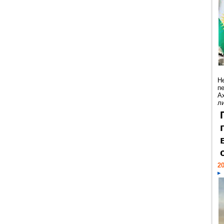
Н
п
А
ли
20