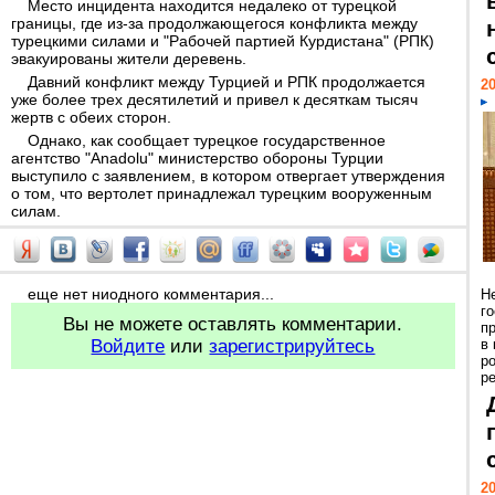
Место инцидента находится недалеко от турецкой
границы, где из-за продолжающегося конфликта между
турецкими силами и "Рабочей партией Курдистана" (РПК)
эвакуированы жители деревень.
Давний конфликт между Турцией и РПК продолжается
20
уже более трех десятилетий и привел к десяткам тысяч
жертв с обеих сторон.
Однако, как сообщает турецкое государственное
агентство "Anadolu" министерство обороны Турции
выступило с заявлением, в котором отвергает утверждения
о том, что вертолет принадлежал турецким вооруженным
силам.
еще нет ниодного комментария...
Н
г
Вы не можете оставлять комментарии.
п
Войдите
или
зарегистрируйтесь
в
р
ре
20