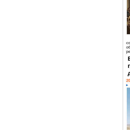
со
о
ре
20