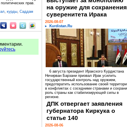
выступает за монополию
 политических прав.
на оружие для сохранения
мал
,
курды
,
Саддам
суверенитета Ирака
2026-08-07
Kurdistan.Ru
мментарии.
руйтесь
6 августа президент Иракского Курдистана
Нечирван Барзани призвал Ирак усилить
государственный контроль над оружием,
предотвратить использование своей территори
в конфликтах с соседними странами и сохрани
роль страны как стабилизирующей силы в
регионе.
ДПК отвергает заявления
губернатора Киркука о
статье 140
2026-08-06