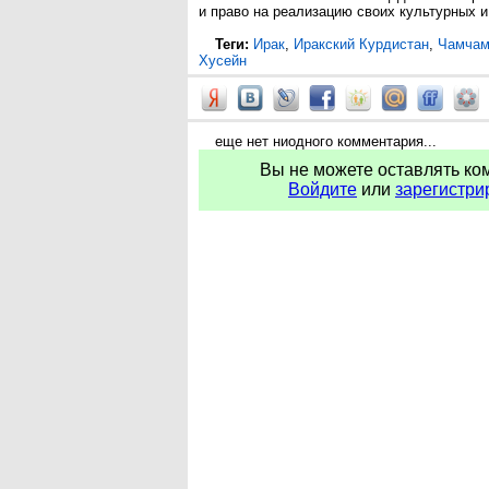
и право на реализацию своих культурных и
Теги:
Ирак
,
Иракский Курдистан
,
Чамча
Хусейн
еще нет ниодного комментария...
Вы не можете оставлять ко
Войдите
или
зарегистри