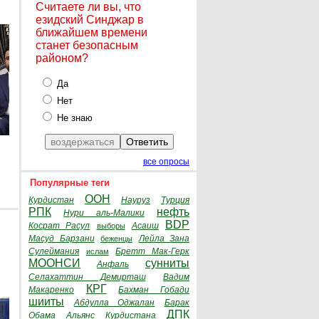
Считаете ли вы, что
езидский Синджар в
ближайшем времени
станет безопасным
районом?
Да
Нет
Не знаю
все опросы
Популярные теги
ООН
Курдистан
Науруз
Турция
РПК
нефть
Нури аль-Малики
BDP
Косрат Расул
Асаиш
выборы
Масуд Барзани
Лейла Зана
беженцы
Сулеймания
Бретт Мак-Герк
ислам
МООНСИ
сунниты
Анфаль
Селахаттин Демирташ
Вадим
КРГ
Макаренко
Бахман Гобади
шииты
Абдулла Оджалан
Барак
ДПК
Обама
Альянс Курдистана