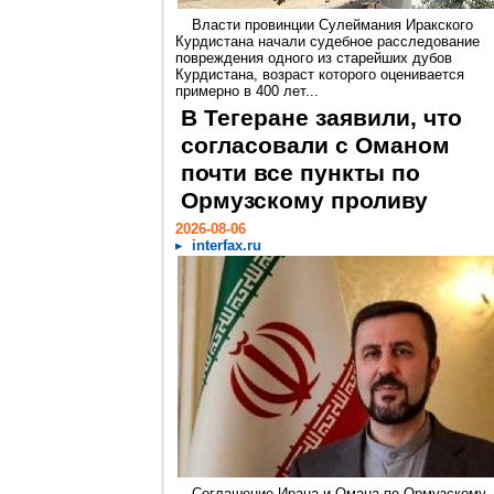
Власти провинции Сулеймания Иракского
Курдистана начали судебное расследование
повреждения одного из старейших дубов
Курдистана, возраст которого оценивается
примерно в 400 лет...
В Тегеране заявили, что
согласовали с Оманом
почти все пункты по
Ормузскому проливу
2026-08-06
interfax.ru
Соглашение Ирана и Омана по Ормузскому