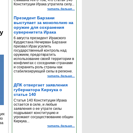
Самаана Аги о том, что статья 140
Конституции Ирака утратила силу...
читать дальше...
Президент Барзани
выступает за монополию на
оружие для сохранения
y
суверенитета Ирака
6 августа президент Иракского
Курдистана Нечирван Барзани
призвал Ирак усилить
государственный контроль над
оружием, предотвратить
использование своей территории в
конфликтах с соседними странами
и сохранить роль страны как
стабилизирующей силы в регионе.
читать дальше...
ДПК отвергает заявления
губернатора Киркука о
статье 140
Статья 140 Конституции Ирака
остается в силе, и любые
заявления о ее утрате силы
подрывают конституцию и
щих
угрожают сосуществованию общин
из
Киркука...
за
читать дальше...