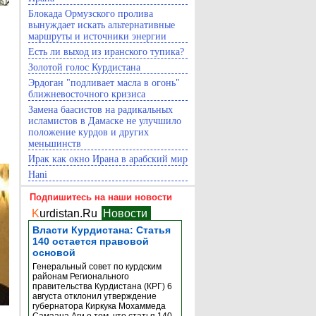
Блокада Ормузского пролива
вынуждает искать альтернативные
маршруты и источники энергии
Есть ли выход из иранского тупика?
Золотой голос Курдистана
Эрдоган "подливает масла в огонь"
ближневосточного кризиса
Замена баасистов на радикальных
исламистов в Дамаске не улучшило
положение курдов и других
меньшинств
Ирак как окно Ирана в арабский мир
Hani
Подпишитесь на наши новости
K
urdistan.Ru
Новости
Власти Курдистана: Статья
140 остается правовой
основой
Генеральный совет по курдским
районам Регионального
правительства Курдистана (КРГ) 6
августа отклонил утверждение
губернатора Киркука Мохаммеда