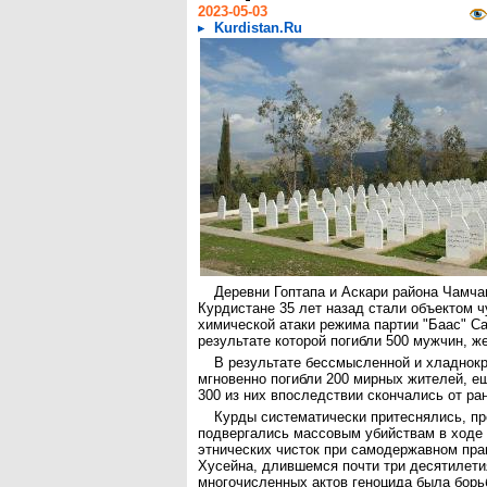
2023-05-03
Kurdistan.Ru
Деревни Гоптапа и Аскари района Чамч
Курдистане 35 лет назад стали объектом 
химической атаки режима партии "Баас" С
результате которой погибли 500 мужчин, ж
В результате бессмысленной и хладнок
мгновенно погибли 200 мирных жителей, е
300 из них впоследствии скончались от ран
Курды систематически притеснялись, п
подвергались массовым убийствам в ходе
этнических чисток при самодержавном пр
Хусейна, длившемся почти три десятилети
многочисленных актов геноцида была борь