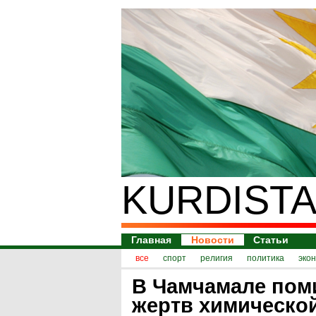
KURDISTA
Главная
Новости
Статьи
все
спорт
религия
политика
эко
В Чамчамале пом
жертв химической