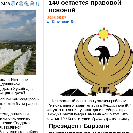
140 остается правовой
2438
0
основой
2026-08-07
Kurdistan.Ru
амал в Иракском
чудовищной
аддама Хусейна, в
енщин и детей.
ровной бомбардировки
Генеральный совет по курдским районам
ще сотни были ранены,
Регионального правительства Курдистана (КРГ
.
августа отклонил утверждение губернатора
реследовались и
Киркука Мохаммеда Самаана Аги о том, что
 многочисленных
статья 140 Конституции Ирака утратила силу...
авлении Саддама
Президент Барзани
я. Причиной
ба курдов за свободу