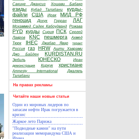
Сакине Джансиз
Хошави Бабакр
езиды
курды-
Кубад Талабани
файли
США
МИД РФ
Ирак
геноцид
ЛАГ
Дохук
Горран
Мохаммед Садек Кабоудванд
Рожава
PYD
курды
ПСК
Сирия
Сергей
KNC
пешмерга
Лавров
Ахмед
IHEC
Тюрк
Джабар Явар
теракт
газ
HRW
Россия
Ашти Хаврами
KURDISTAN.RU
Джо Байден
ЮНЕСКО
Эрбиль
Иран
христиане
Киркук
демонстрация
Amnesty International
Джаляль
Талабани
На правах рекламы
Читайте наши новые статьи
Один из мировых лидеров по
запасам нефти Ирак погружается в
кризис
Жаркое лето Парижа
"Подводные камни" на пути
реализации меморандума США и
Ирана