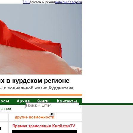
RSS
текстовый режим
мобильная версия
х в курдском регионе
ы и социальной жизни Курдистана
росы
Архив
Книги
Контакты
ранное
другие возможности
Прямая трансляция KurdistanTV
я