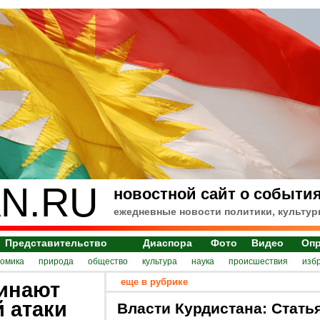
N.RU
новостной сайт о события
ежедневные новости политики, культур
Представительство
Диаспора
Фото
Видео
Оп
номика
природа
общество
культура
наука
происшествия
изб
еще в рубрике
инают
 атаки
Власти Курдистана: Стать