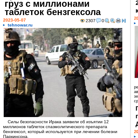
груз с миллионами
таблеток бензгексола
20
2023-05-07
2307
0
tehnowar.ru
р
ав
з
с
Силы безопасности Ирака заявили об изъятии 12
миллионов таблеток спазмолитического препарата
бензгексол, который используется при лечении болезни
20
Паркинсона.