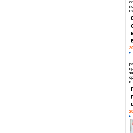
с
п
го
20
р
пр
з
о
в
20