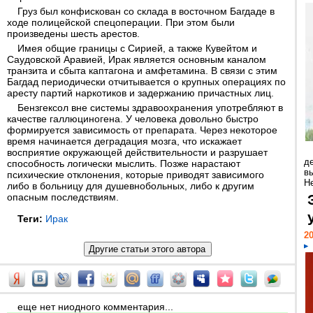
Груз был конфискован со склада в восточном Багдаде в
ходе полицейской спецоперации. При этом были
произведены шесть арестов.
Имея общие границы с Сирией, а также Кувейтом и
Саудовской Аравией, Ирак является основным каналом
транзита и сбыта каптагона и амфетамина. В связи с этим
Багдад периодически отчитывается о крупных операциях по
аресту партий наркотиков и задержанию причастных лиц.
Бензгексол вне системы здравоохранения употребляют в
качестве галлюциногена. У человека довольно быстро
формируется зависимость от препарата. Через некоторое
время начинается деградация мозга, что искажает
восприятие окружающей действительности и разрушает
д
способность логически мыслить. Позже нарастают
в
психические отклонения, которые приводят зависимого
Н
либо в больницу для душевнобольных, либо к другим
опасным последствиям.
Теги:
Ирак
20
еще нет ниодного комментария...