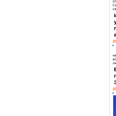
о
С
св
20
н
в
лю
20