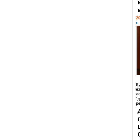
20
К
е
л
"
р