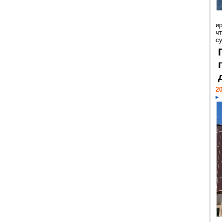
и
ч
с
20