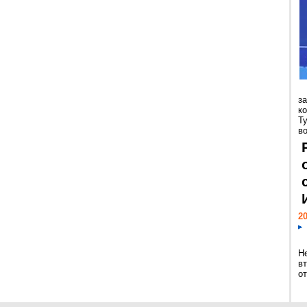
з
к
Т
во
20
Н
в
о