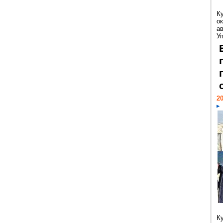
К
ок
а
У
20
К