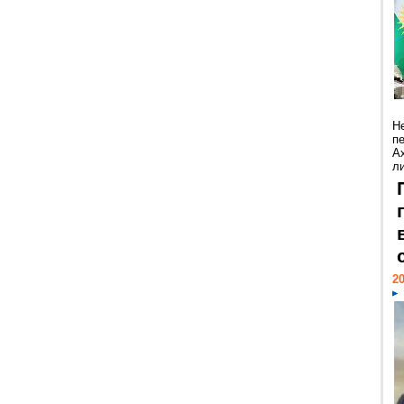
Н
п
А
ли
20