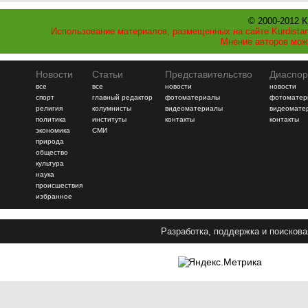
© 2000-2012 K
Использование материалов, размещенных на сайте Kurdistan
Мнение авторов мож
Новости
Статьи
Представительство
Диаспор
все
все
новости
новости
спорт
главный редактор
фотоматериалы
фотоматер
религия
колумнисты
видеоматериалы
видеомате
политика
институты
контакты
контакты
экономика
СМИ
природа
общество
культура
наука
происшествия
избранное
Разработка, поддержка и поискова