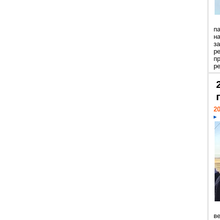
п
н
з
р
п
ре
20
ве