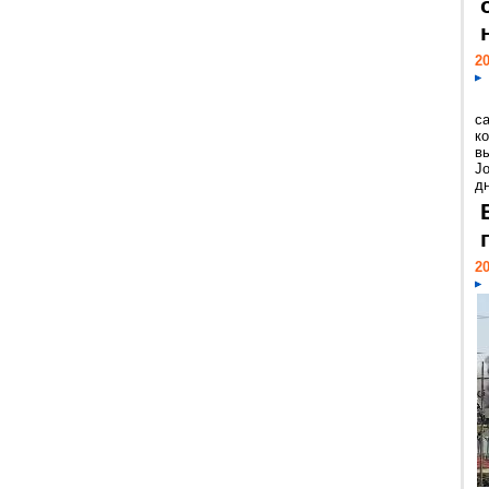
20
с
к
в
Jo
дн
20