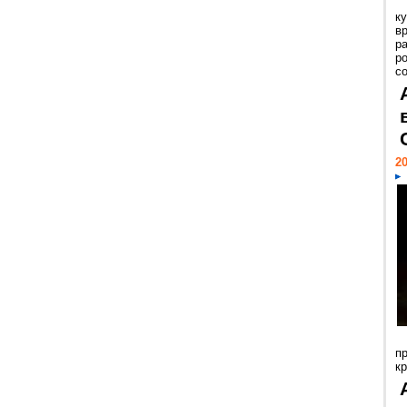
к
в
р
р
с
20
п
к