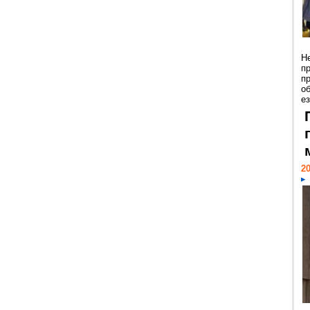
Н
п
п
о
ез
20