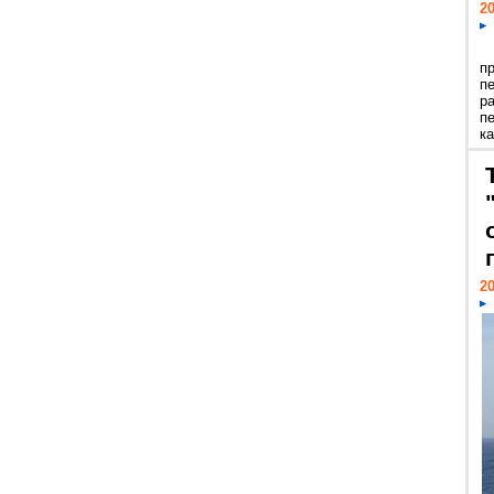
20
п
п
р
п
ка
20