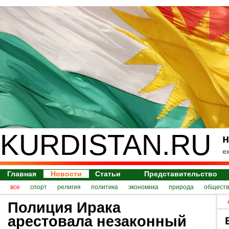
KURDISTAN.RU
н
е
Главная
Новости
Статьи
Представительство
все
спорт
религия
политика
экономика
природа
обществ
Полиция Ирака
арестовала незаконный