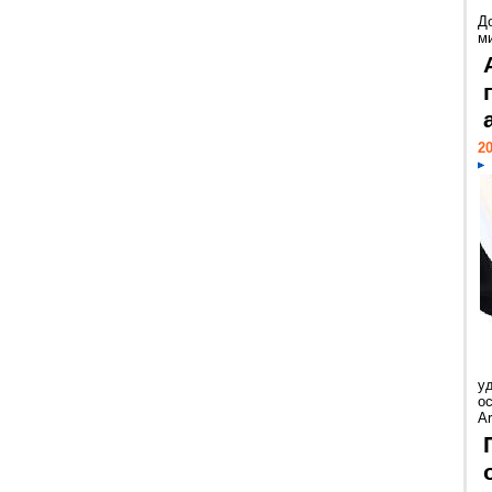
Д
м
20
у
ос
Ar