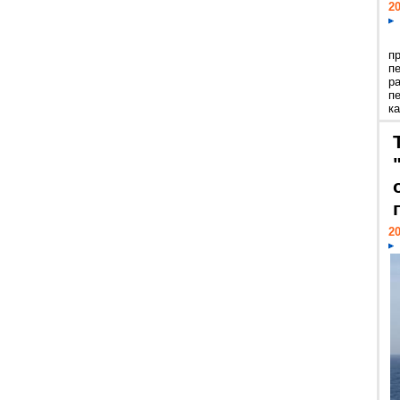
20
п
п
р
п
ка
20