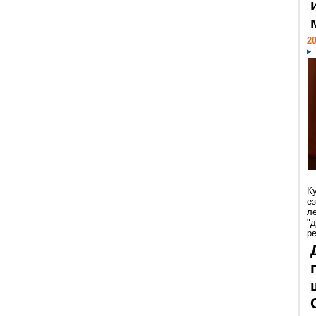
20
К
е
л
"
р