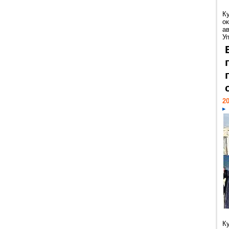
К
ок
а
У
20
К