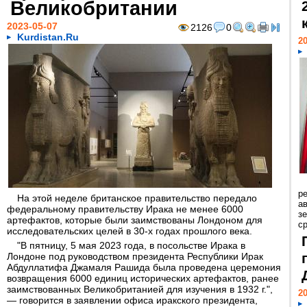
Великобритании
2023-05-07
2126
0
Kurdistan.Ru
20
р
На этой неделе британское правительство передало
ав
федеральному правительству Ирака не менее 6000
з
артефактов, которые были заимствованы Лондоном для
с
исследовательских целей в 30-х годах прошлого века.
"В пятницу, 5 мая 2023 года, в посольстве Ирака в
Лондоне под руководством президента Республики Ирак
Абдуллатифа Джамаля Рашида была проведена церемония
возвращения 6000 единиц исторических артефактов, ранее
заимствованных Великобританией для изучения в 1932 г.",
20
— говорится в заявлении офиса иракского президента,