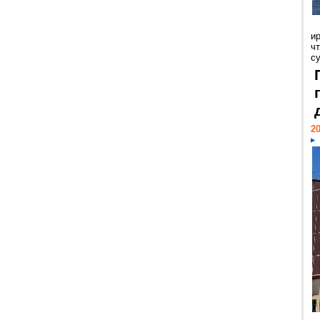
и
ч
с
20