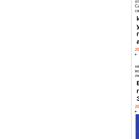
о
С
св
20
н
в
лю
20