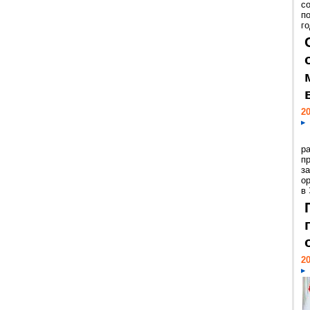
с
п
го
20
р
пр
з
о
в
20