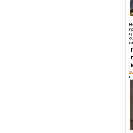
Н
п
п
о
ез
20