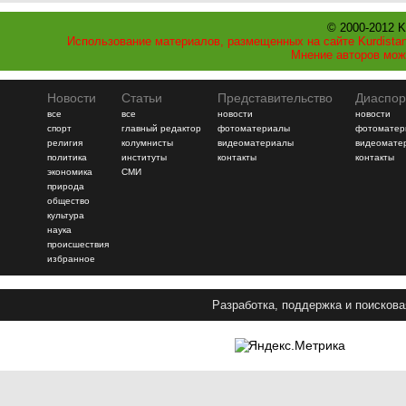
© 2000-2012 K
Использование материалов, размещенных на сайте Kurdistan
Мнение авторов мож
Новости
Статьи
Представительство
Диаспор
все
все
новости
новости
спорт
главный редактор
фотоматериалы
фотоматер
религия
колумнисты
видеоматериалы
видеомате
политика
институты
контакты
контакты
экономика
СМИ
природа
общество
культура
наука
происшествия
избранное
Разработка, поддержка и поискова