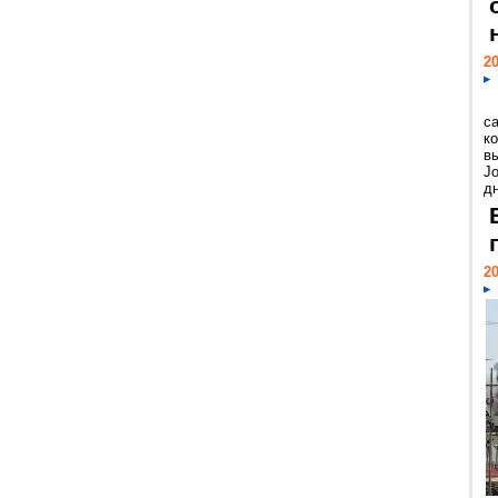
20
с
к
в
Jo
дн
20