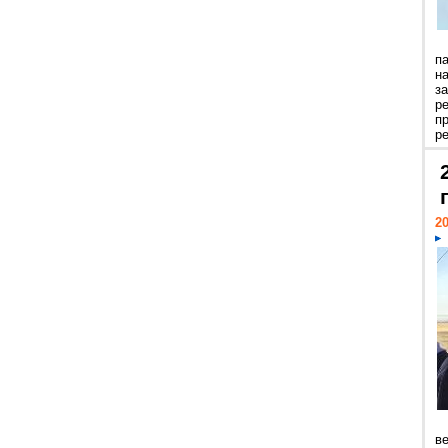
п
н
з
р
п
ре
20
ве