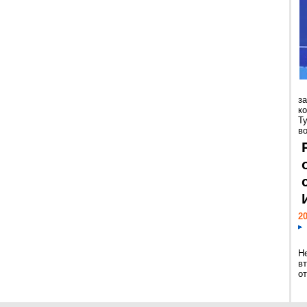
з
к
Т
во
20
Н
в
о