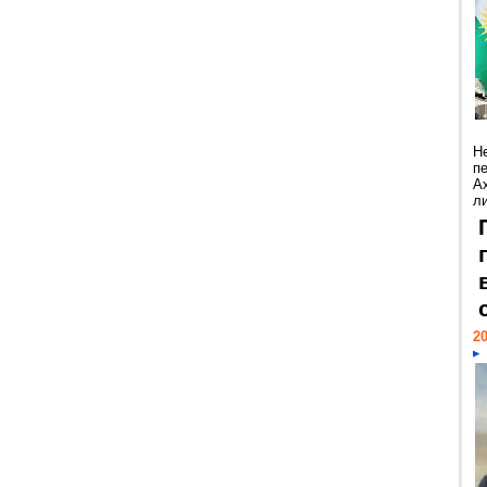
Н
п
А
ли
20