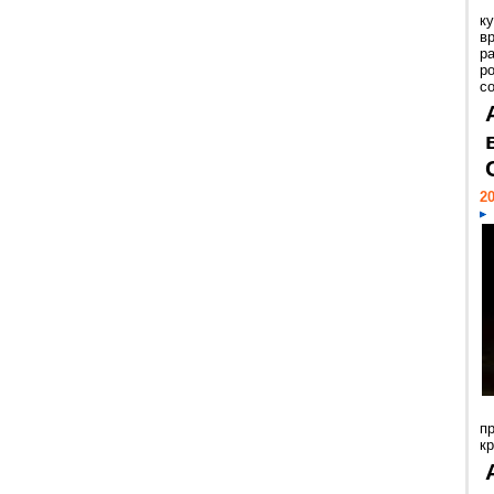
к
в
р
р
с
20
п
к