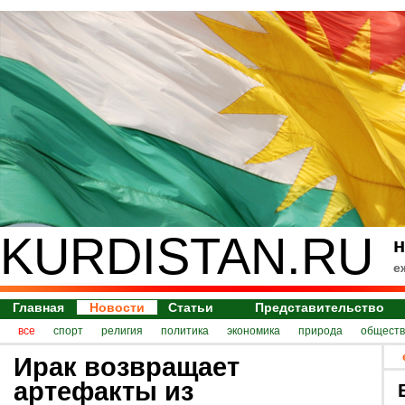
KURDISTAN.RU
н
е
Главная
Новости
Статьи
Представительство
все
спорт
религия
политика
экономика
природа
обществ
Ирак возвращает
артефакты из