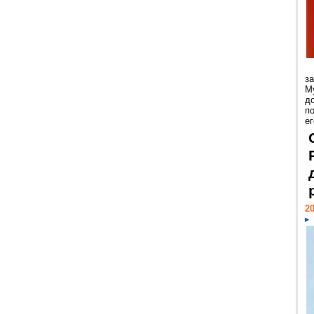
з
М
д
п
ег
20