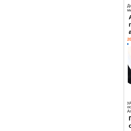
Д
м
20
у
ос
Ar