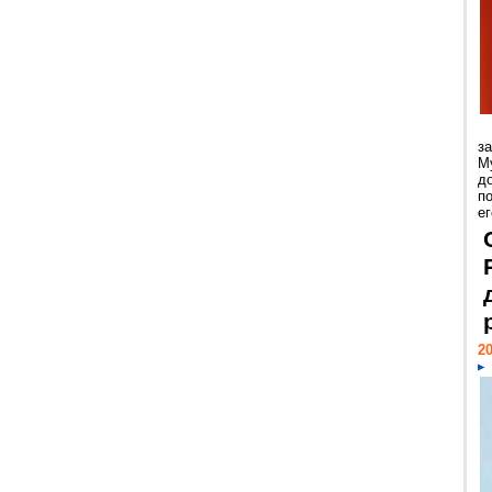
з
М
д
п
ег
20