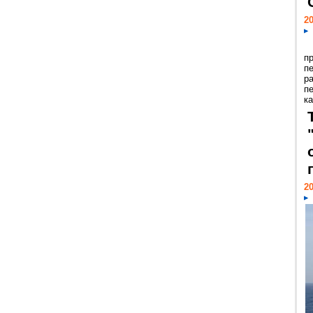
20
п
п
р
п
ка
20