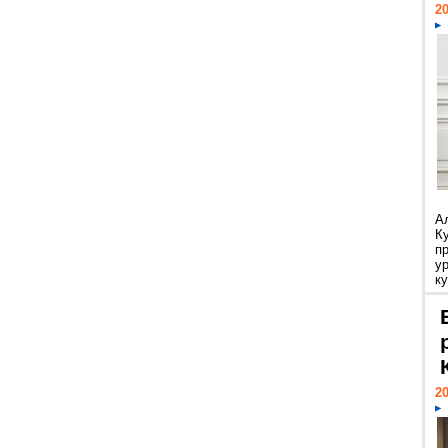
20
А
К
п
у
ку
20