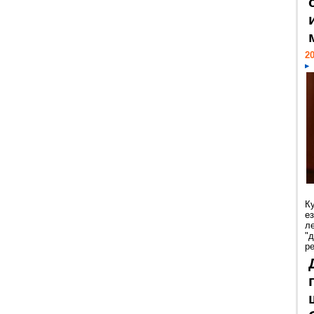
20
К
е
л
"
р