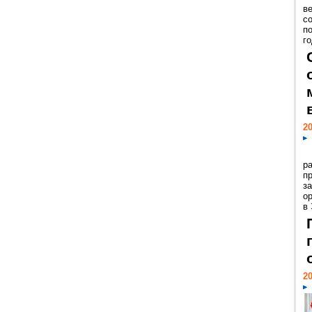
ве
с
п
го
20
р
пр
з
о
в
20