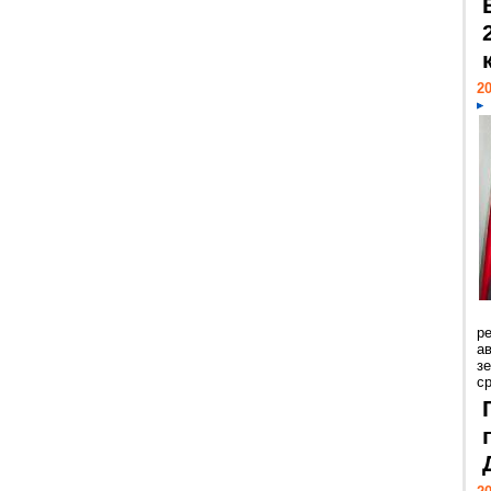
20
р
ав
з
с