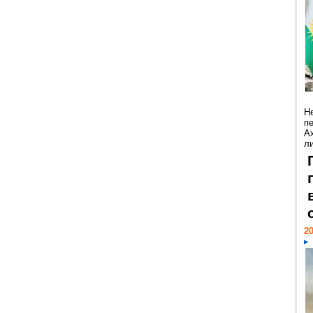
Н
п
А
ли
20