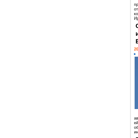
п
о
к
И
20
а
ей
о
и