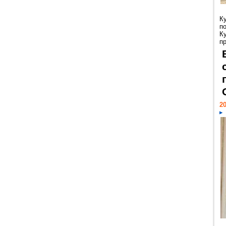
К
п
К
пр
20