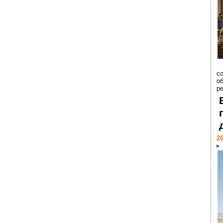
со
о
ре
20