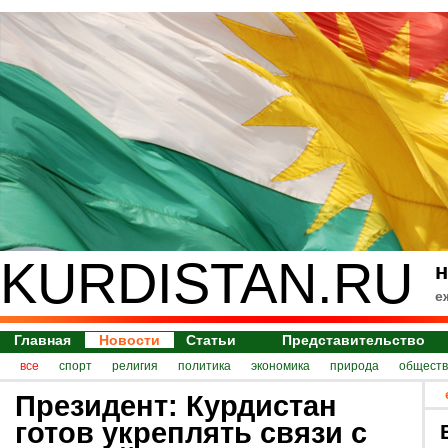
KURDISTAN.RU
н
е
Главная
Новости
Статьи
Представительство
все
спорт
религия
политика
экономика
природа
обществ
Президент: Курдистан
готов укреплять связи с