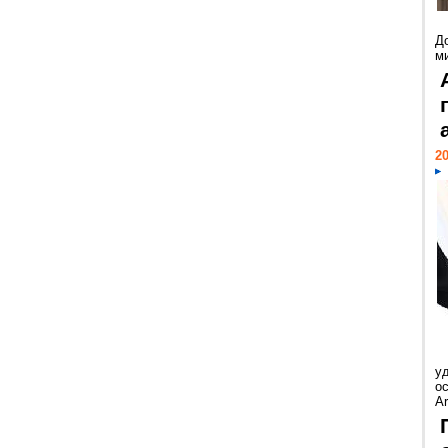
Д
м
20
у
ос
Ar