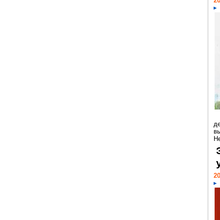
20
д
в
Н
20