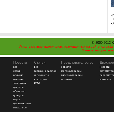
и
ч
с
© 2000-2012 K
Использование материалов, размещенных на сайте Kurdistan
Мнение авторов мож
Новости
Статьи
Представительство
Диаспор
все
все
новости
новости
спорт
главный редактор
фотоматериалы
фотоматер
религия
колумнисты
видеоматериалы
видеомате
политика
институты
контакты
контакты
экономика
СМИ
природа
общество
культура
наука
происшествия
избранное