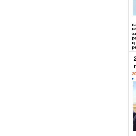
п
н
з
р
п
ре
20