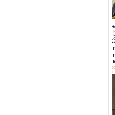
Н
п
п
о
ез
20