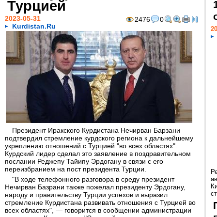
Турцией
2023-05-31
2476
0
Kurdistan.Ru
20
Президент Иракского Курдистана Нечирван Барзани
подтвердил стремление курдского региона к дальнейшему
укреплению отношений с Турцией "во всех областях".
Курдский лидер сделал это заявление в поздравительном
послании Реджепу Тайипу Эрдогану в связи с его
переизбранием на пост президента Турции.
Р
"В ходе телефонного разговора в среду президент
а
К
Нечирван Базрани также пожелал президенту Эрдогану,
ст
народу и правительству Турции успехов и выразил
стремление Курдистана развивать отношения с Турцией во
всех областях", — говорится в сообщении администрации