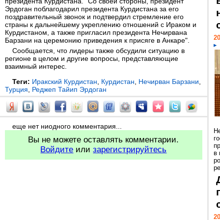
президента Курдистана. "Со своей стороны, президент
Эрдоган поблагодарил президента Курдистана за его
поздравительный звонок и подтвердил стремление его
страны к дальнейшему укреплению отношений с Ираком и
Курдистаном, а также пригласил президента Нечирвана
20
Барзани на церемонию приведения к присяге в Анкаре".
Сообщается, что лидеры также обсудили ситуацию в
регионе в целом и другие вопросы, представляющие
взаимный интерес.
Теги:
Иракский Курдистан
,
Курдистан
,
Нечирван Барзани
,
Турция
,
Реджеп Тайип Эрдоган
еще нет ниодного комментария...
Н
г
Вы не можете оставлять комментарии.
п
Войдите
или
зарегистрируйтесь
в
р
ре
20