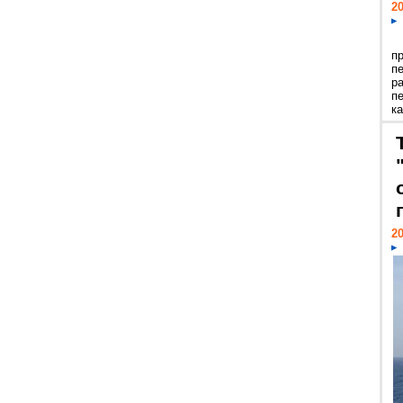
20
п
п
р
п
ка
20