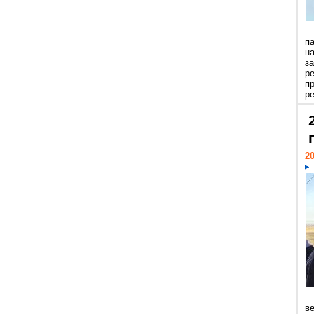
п
н
з
р
п
ре
20
ве