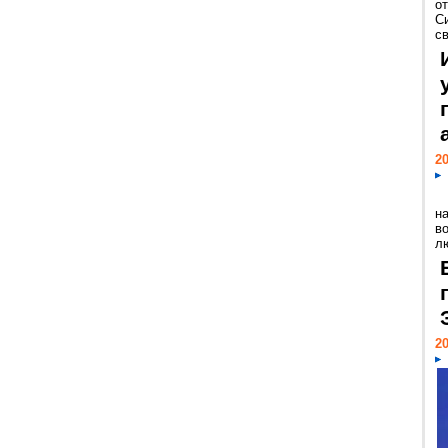
о
С
св
20
н
в
лю
20