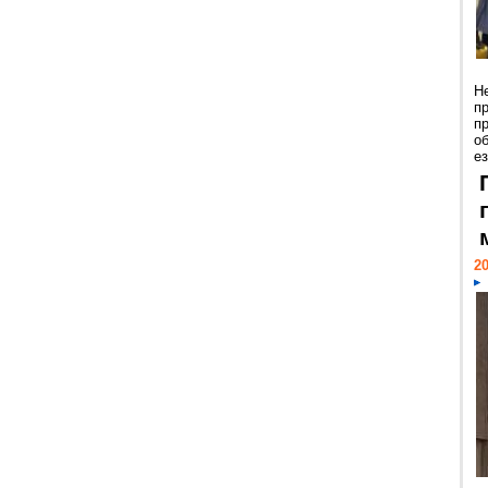
Н
п
п
о
ез
20