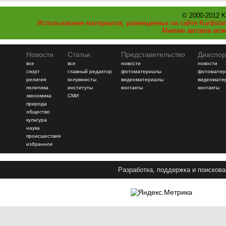
© 2000-2012 K
Использование материалов, размещенных на сайте Kurdistan
Мнение авторов мож
Новости
Статьи
Представительство
Диаспор
все
все
новости
новости
спорт
главный редактор
фотоматериалы
фотоматер
религия
колумнисты
видеоматериалы
видеомате
политика
институты
контакты
контакты
экономика
СМИ
природа
общество
культура
наука
происшествия
избранное
Разработка, поддержка и поискова