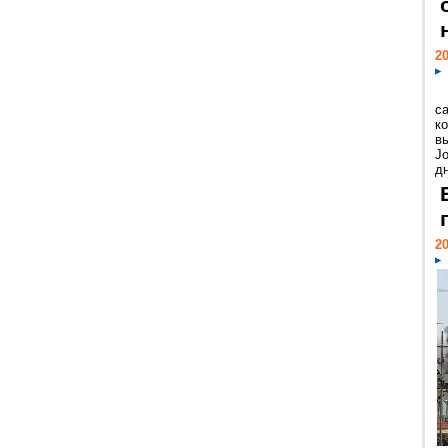
20
с
к
в
Jo
дн
20