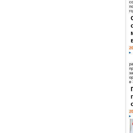
с
п
го
20
р
пр
з
о
в
20