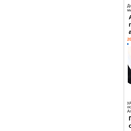
Д
м
20
у
ос
Ar