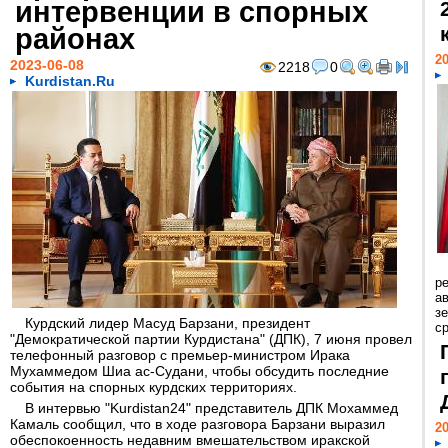
интервенции в спорных
районах
20
2023-06-08
2218
0
Kurdistan.Ru
р
ав
з
Курдский лидер Масуд Барзани, президент
с
"Демократической партии Курдистана" (ДПК), 7 июня провел
телефонный разговор с премьер-министром Ирака
Мухаммедом Шиа ас-Судани, чтобы обсудить последние
события на спорных курдских территориях.
В интервью "Kurdistan24" представитель ДПК Мохаммед
Камаль сообщил, что в ходе разговора Барзани выразил
20
обеспокоенность недавним вмешательством иракской