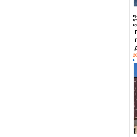
и
ч
с
20