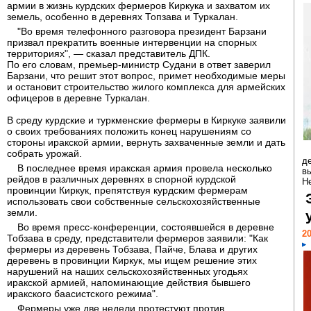
армии в жизнь курдских фермеров Киркука и захватом их
земель, особенно в деревнях Топзава и Туркалан.
"Во время телефонного разговора президент Барзани
призвал прекратить военные интервенции на спорных
территориях", — сказал представитель ДПК.
По его словам, премьер-министр Судани в ответ заверил
Барзани, что решит этот вопрос, примет необходимые меры
и остановит строительство жилого комплекса для армейских
офицеров в деревне Туркалан.
В среду курдские и туркменские фермеры в Киркуке заявили
о своих требованиях положить конец нарушениям со
стороны иракской армии, вернуть захваченные земли и дать
собрать урожай.
д
В последнее время иракская армия провела несколько
в
рейдов в различных деревнях в спорной курдской
Н
провинции Киркук, препятствуя курдским фермерам
использовать свои собственные сельскохозяйственные
земли.
Во время пресс-конференции, состоявшейся в деревне
20
Тобзава в среду, представители фермеров заявили: "Как
фермеры из деревень Тобзава, Пайче, Блава и других
деревень в провинции Киркук, мы ищем решение этих
нарушений на наших сельскохозяйственных угодьях
иракской армией, напоминающие действия бывшего
иракского баасистского режима".
Фермеры уже две недели протестуют против