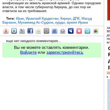
конфискации их земель иракской армией. Однако городские
власти, в том числе губернатор Киркука, до сих пор не
ответили на их требования.
Теги:
Ирак
,
Иракский Курдистан
,
Киркук
,
ДПК
,
Масуд
Барзани
,
Мухаммед Ас-Судани
,
курды
,
армия Ирака
з
М
д
п
еще нет ниодного комментария...
ег
Вы не можете оставлять комментарии.
Войдите
или
зарегистрируйтесь
20