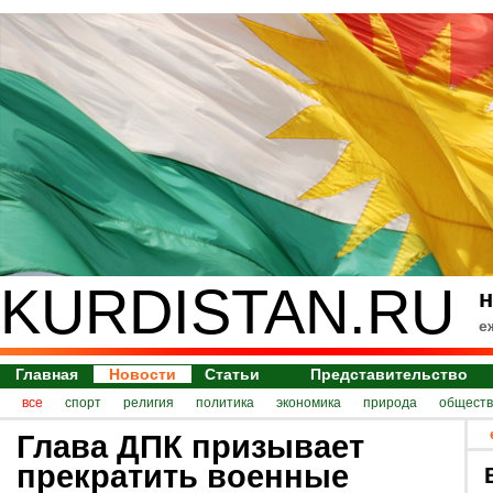
KURDISTAN.RU
н
е
Главная
Новости
Статьи
Представительство
все
спорт
религия
политика
экономика
природа
обществ
Глава ДПК призывает
прекратить военные