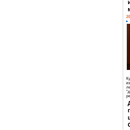
20
К
е
л
"
р