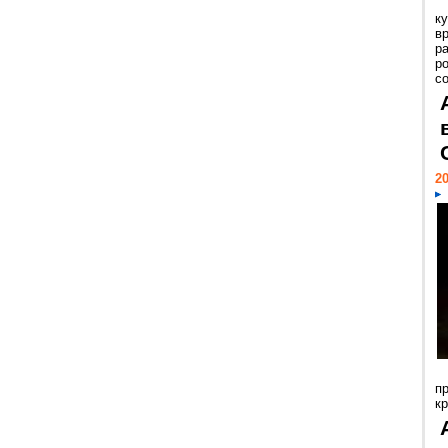
к
в
р
р
с
20
п
к