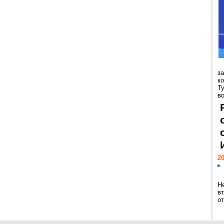
з
к
Т
во
20
Н
в
о