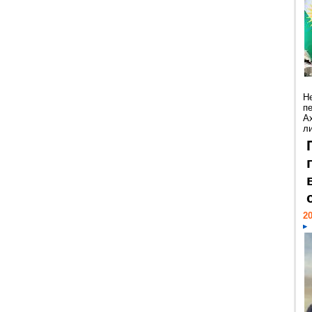
Н
п
А
ли
20