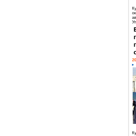
К
ок
а
У
20
К