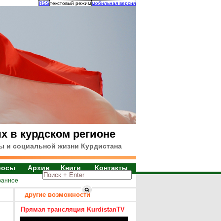
RSS
текстовый режим
мобильная версия
х в курдском регионе
ы и социальной жизни Курдистана
росы
Архив
Книги
Контакты
ранное
другие возможности
Прямая трансляция KurdistanTV