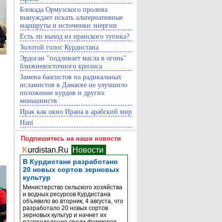
Блокада Ормузского пролива
вынуждает искать альтернативные
маршруты и источники энергии
Есть ли выход из иранского тупика?
Золотой голос Курдистана
Эрдоган "подливает масла в огонь"
ближневосточного кризиса
Замена баасистов на радикальных
исламистов в Дамаске не улучшило
положение курдов и других
меньшинств
Ирак как окно Ирана в арабский мир
Hani
Подпишитесь на наши новости
K
urdistan.Ru
Новости
В Курдистане разработано
20 новых сортов зерновых
культур
Министерство сельского хозяйства
и водных ресурсов Курдистана
объявило во вторник, 4 августа, что
разработало 20 новых сортов
зерновых культур и начнет их