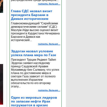
распределение среди фермеров...
читать дальше...
Глава СДС назвал визит
президента Барзани в
Дамаск историческим
Главнокомандующий "Сирийскими
демократическими силами" (СДС)
Мазлум Абди высоко оценил визит
президента Курдистана Нечирвана
Барзани в Дамаск как
исторический...
читать дальше...
Эрдоган назвал условие
успеха плана мира по Газе
Президент Турции Реджеп Тайип
Эрдоган заявил наследному
принцу Саудовской Аравии
Мухаммеду бин Салману, что успех
плана по достижению мира в
секторе Газа зависит от полного
выполнения Израилем
обязательств по его второму
этапу...
читать дальше...
Один из мировых лидеров
по запасам нефти Ирак
погружается в кризис