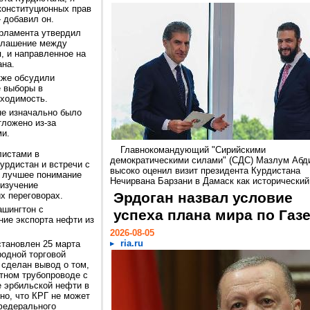
конституционных прав
 добавил он.
арламента утвердил
оглашение между
, и направленное на
ана.
кже обсудили
е выборы в
бходимость.
не изначально было
тложено из-за
ми.
Главнокомандующий "Сирийскими
листами в
демократическими силами" (СДС) Мазлум Абд
Курдистан и встречи с
высоко оценил визит президента Курдистана
 лучшее понимание
Нечирвана Барзани в Дамаск как исторический.
 изучение
Эрдоган назвал условие
х переговорах.
ашингтон с
успеха плана мира по Газ
ние экспорта нефти из
2026-08-05
ria.ru
становлен 25 марта
родной торговой
 сделан вывод о том,
тном трубопроводе с
е эрбильской нефти в
но, что КРГ не может
федерального