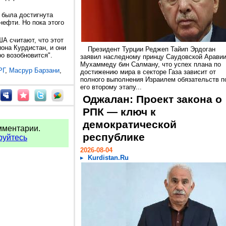
 была достигнута
нефти. Но пока этого
А считают, что этот
иона Курдистан, и они
Президент Турции Реджеп Тайип Эрдоган
ро возобновится".
заявил наследному принцу Саудовской Арави
Мухаммеду бин Салману, что успех плана по
РГ
,
Масрур Барзани
,
достижению мира в секторе Газа зависит от
полного выполнения Израилем обязательств п
его второму этапу...
Оджалан: Проект закона о
РПК — ключ к
демократической
мментарии.
республике
руйтесь
2026-08-04
Kurdistan.Ru