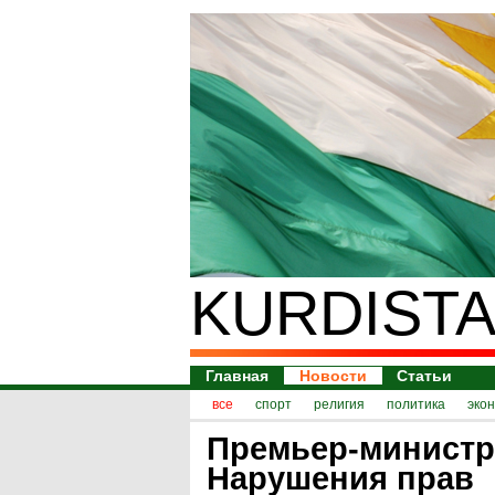
KURDISTA
Главная
Новости
Статьи
все
спорт
религия
политика
эко
Премьер-министр
Нарушения прав