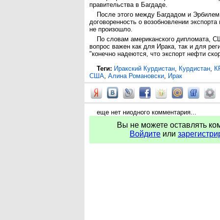
правительства в Багдаде.
После этого между Багдадом и Эрбилем
договоренность о возобновлении экспорта 
не произошло.
По словам американского дипломата, СШ
вопрос важен как для Ирака, так и для рег
"конечно надеются, что экспорт нефти ско
Теги:
Иракский Курдистан
,
Курдистан
,
К
США
,
Алина Романовски
,
Ирак
еще нет ниодного комментария...
Вы не можете оставлять ко
Войдите
или
зарегистри