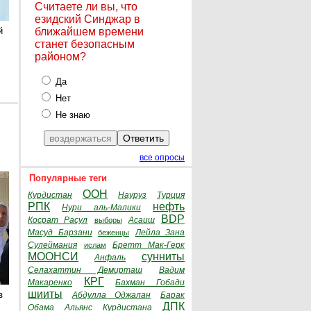
Считаете ли вы, что
езидский Синджар в
й
ближайшем времени
станет безопасным
районом?
Да
Нет
Не знаю
все опросы
Популярные теги
ООН
Курдистан
Науруз
Турция
РПК
нефть
Нури аль-Малики
BDP
Косрат Расул
Асаиш
выборы
Масуд Барзани
Лейла Зана
беженцы
Сулеймания
Бретт Мак-Герк
ислам
МООНСИ
сунниты
Анфаль
Селахаттин Демирташ
Вадим
КРГ
Макаренко
Бахман Гобади
шииты
з
Абдулла Оджалан
Барак
ДПК
Обама
Альянс Курдистана