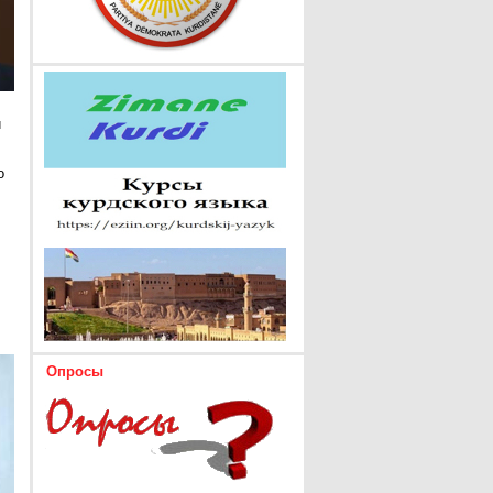
и
о
Опросы