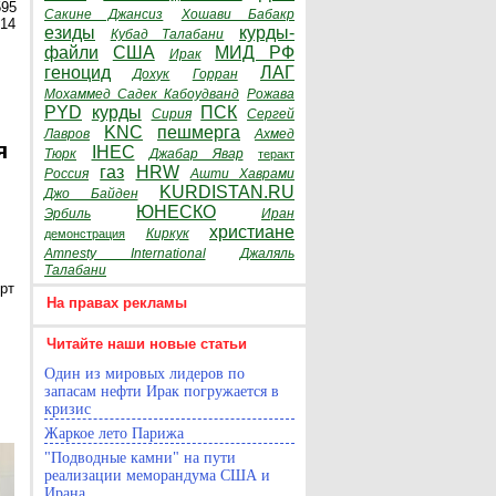
595
Сакине Джансиз
Хошави Бабакр
014
езиды
курды-
Кубад Талабани
файли
США
МИД РФ
Ирак
геноцид
ЛАГ
Дохук
Горран
Мохаммед Садек Кабоудванд
Рожава
PYD
курды
ПСК
Сирия
Сергей
KNC
пешмерга
Лавров
Ахмед
я
IHEC
Тюрк
Джабар Явар
теракт
газ
HRW
Россия
Ашти Хаврами
KURDISTAN.RU
Джо Байден
ЮНЕСКО
Эрбиль
Иран
христиане
Киркук
демонстрация
Amnesty International
Джаляль
Талабани
рт
На правах рекламы
Читайте наши новые статьи
Один из мировых лидеров по
запасам нефти Ирак погружается в
кризис
Жаркое лето Парижа
"Подводные камни" на пути
реализации меморандума США и
Ирана