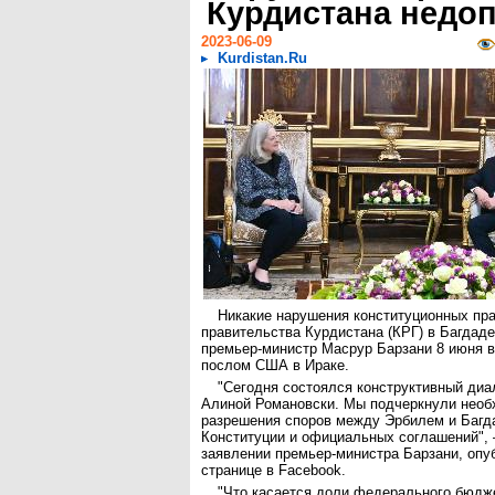
Курдистана недо
2023-06-09
Kurdistan.Ru
Никакие нарушения конституционных пра
правительства Курдистана (КРГ) в Багдад
премьер-министр Масрур Барзани 8 июня в
послом США в Ираке.
"Сегодня состоялся конструктивный ди
Алиной Романовски. Мы подчеркнули необ
разрешения споров между Эрбилем и Багд
Конституции и официальных соглашений", 
заявлении премьер-министра Барзани, опу
странице в Facebook.
"Что касается доли федерального бюдже