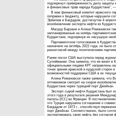
подчеркнул приверженность делу защиты 
и финансовых прав народа Курдистана", —
В мае финансовый комитет иракского п
поправки к бюджету, которые нарушили с
Эрбилем и Багдадом, достигнутое 4 апреля
возобновление экспорта нефти из Курдист
Масрур Барзани и Алина Романовски та
запланированные на ноябрь парламентски
Курдистане, подчеркнув их насущную нео
Парламентское голосование в Курдиста
назначено на октябрь 2022 года, но было о
разногласий между политическими партия
Ранее посол США выступила перед журна
Сулеймании. Она заявила, что ее визит в 
официальными лицами КРГ направлены на
точек зрения иракской и курдской сторон и
возможностей поддержки США в их текущи
Алина Романовски также заявила, что В
оптимизмом смотрит на скорое возобновле
Курдистана через турецкий порт Джейхан.
Экспорт сырой нефти Курдистана был о
этого года в результате решения Междуна
палаты (ICC) во Франции. В постановлении
что Турция нарушила соглашение о совмес
Багдадом от 1973 г., способствуя перекачк
порт Джейхан. Соответственно, было сочте
экспортировать свою нефть без согласия 