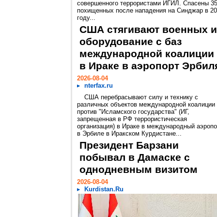
совершенного террористами ИГИЛ. Спасены 3
похищенных после нападения на Синджар в 2
году...
США стягивают военных и
оборудование с баз
международной коалиции
в Ираке в аэропорт Эрбил
2026-08-04
nterfax.ru
США перебрасывают силу и технику с
различных объектов международной коалиции
против "Исламского государства" (ИГ,
запрещенная в РФ террористическая
организация) в Ираке в международный аэропо
в Эрбиле в Иракском Курдистане...
Президент Барзани
побывал в Дамаске с
однодневным визитом
2026-08-04
Kurdistan.Ru