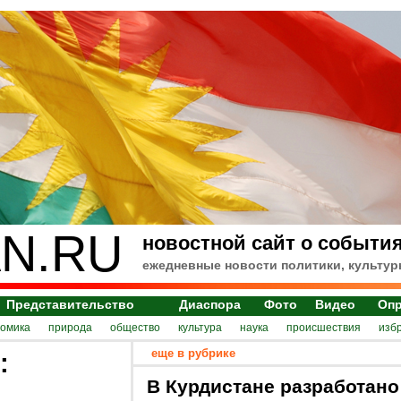
N.RU
новостной сайт о события
ежедневные новости политики, культур
Представительство
Диаспора
Фото
Видео
Оп
номика
природа
общество
культура
наука
происшествия
изб
еще в рубрике
:
В Курдистане разработано