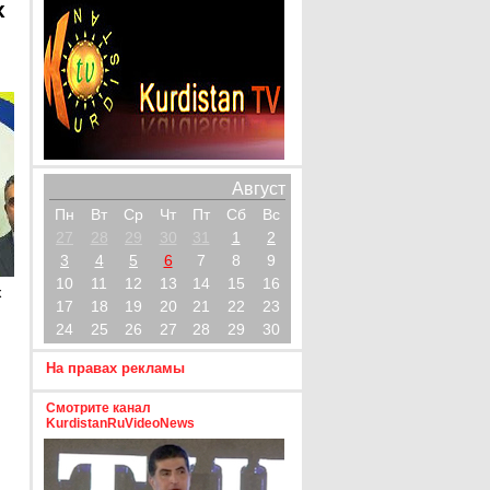
х
Август
Пн
Вт
Ср
Чт
Пт
Сб
Вс
27
28
29
30
31
1
2
3
4
5
6
7
8
9
10
11
12
13
14
15
16
х
17
18
19
20
21
22
23
24
25
26
27
28
29
30
На правах рекламы
Смотрите канал
KurdistanRuVideoNews