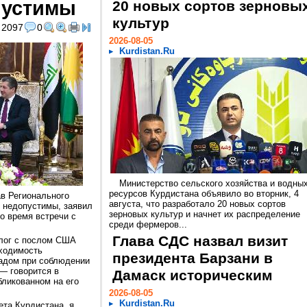
пустимы
20 новых сортов зерновы
культур
2097
0
2026-08-05
Kurdistan.Ru
Министерство сельского хозяйства и водны
ресурсов Курдистана объявило во вторник, 4
в Регионального
августа, что разработало 20 новых сортов
е недопустимы, заявил
зерновых культур и начнет их распределение
о время встречи с
среди фермеров...
Глава СДС назвал визит
алог с послом США
ходимость
президента Барзани в
адом при соблюдении
— говорится в
Дамаск историческим
бликованном на его
2026-08-05
Kurdistan.Ru
та Курдистана, я