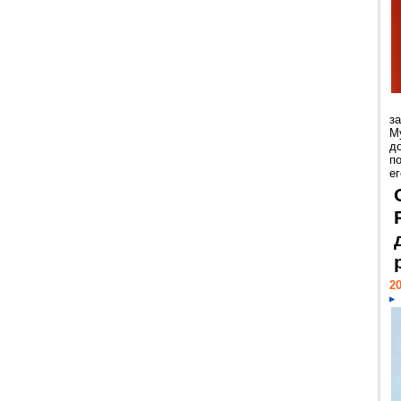
з
М
д
п
ег
20