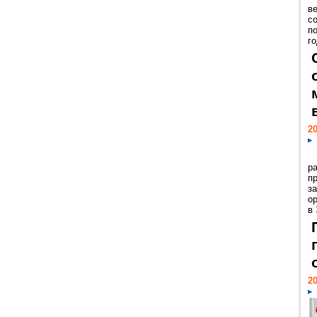
ве
с
п
го
20
р
пр
з
о
в
20