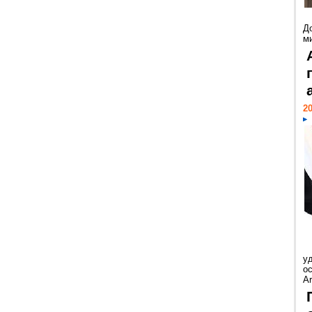
Д
м
20
у
ос
Ar