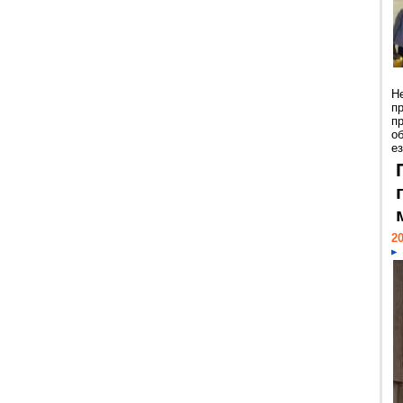
Н
п
п
о
ез
20