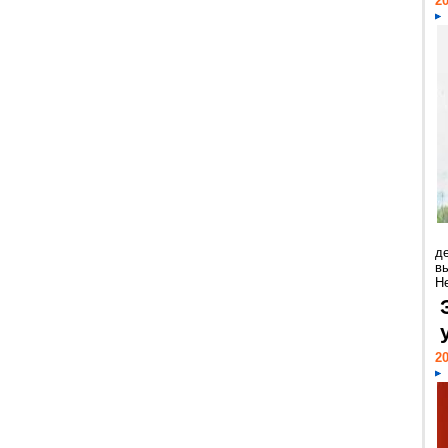
20
д
в
Н
20