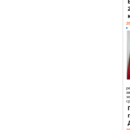
20
р
ав
з
с