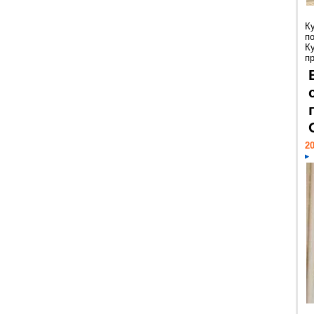
К
п
К
пр
20