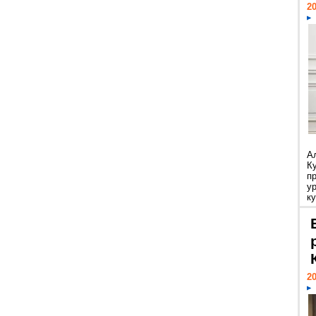
20
А
К
п
у
ку
20