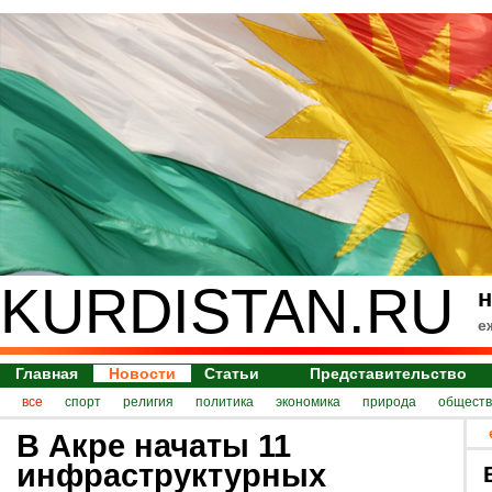
KURDISTAN.RU
н
е
Главная
Новости
Статьи
Представительство
все
спорт
религия
политика
экономика
природа
обществ
В Акре начаты 11
инфраструктурных