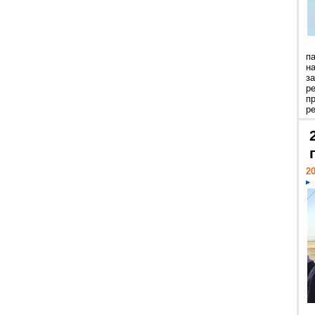
п
н
з
р
п
ре
20