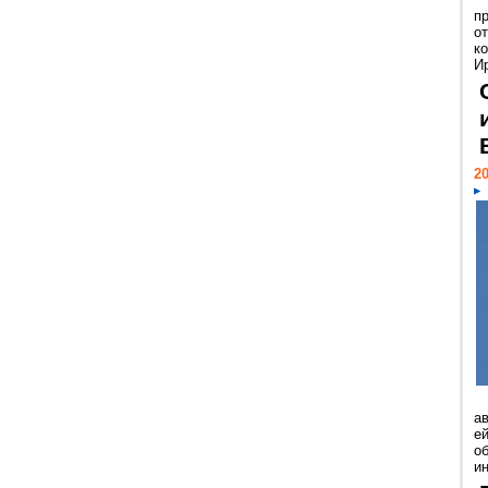
п
о
к
И
20
а
ей
о
и