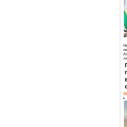
Н
п
А
ли
20