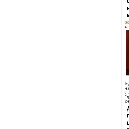
20
К
е
л
"
р