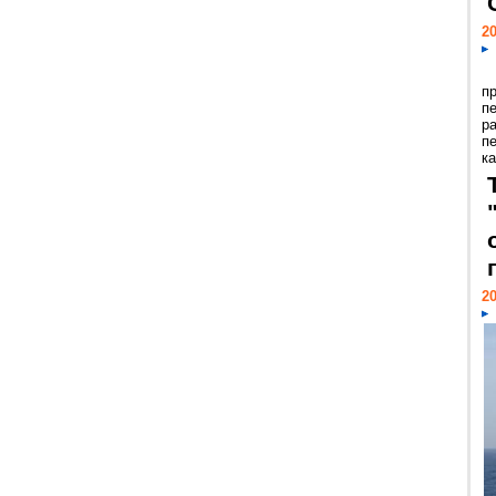
20
п
п
р
п
ка
20