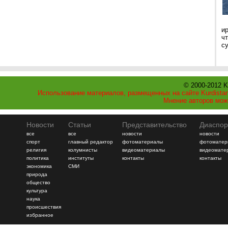
и
ч
с
© 2000-2012 K
Использование материалов, размещенных на сайте Kurdistan
Мнение авторов мож
Новости
Статьи
Представительство
Диаспор
все
все
новости
новости
спорт
главный редактор
фотоматериалы
фотоматер
религия
колумнисты
видеоматериалы
видеомате
политика
институты
контакты
контакты
экономика
СМИ
природа
общество
культура
наука
происшествия
избранное