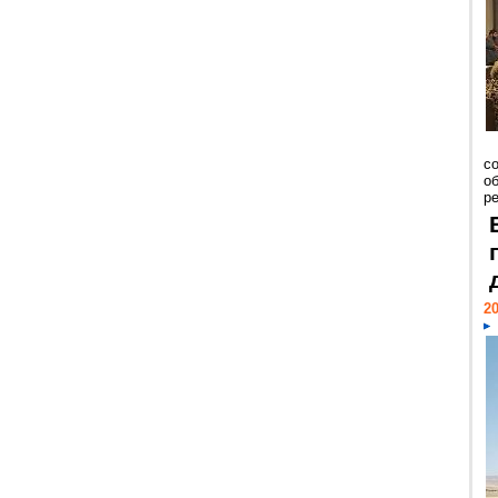
со
о
ре
20