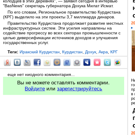
колодцев в этих деревнях", — заявил сегодня в интервью
"BasNews" секретарь губернатора Дохука Милат Исмат.
По его словам, Региональное правительство Курдистана
(КРГ) выделило на эти проекты 3,7 миллиарда динаров.
Правительство Курдистана продолжает развитие местных
20
инфраструктурных систем. Эти усилия направлены на
содействие прогрессу во всех секторах промышленности с
целью диверсификации источников доходов и улучшения
государственных услуг.
Теги:
Иракский Курдистан
,
Курдистан
,
Дохук
,
Акра
,
КРГ
еще нет ниодного комментария...
Н
Вы не можете оставлять комментарии.
г
Войдите
или
зарегистрируйтесь
п
в
р
ре
20