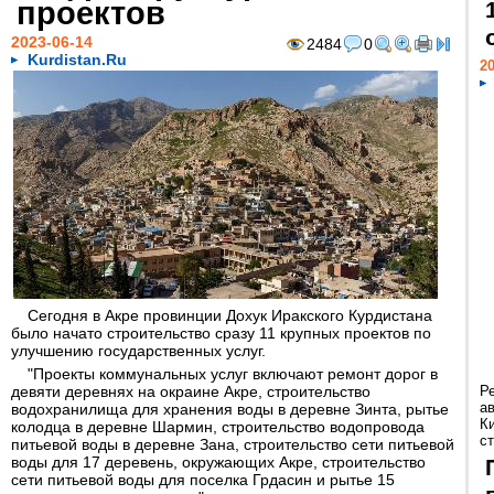
проектов
2023-06-14
2484
0
Kurdistan.Ru
20
Сегодня в Акре провинции Дохук Иракского Курдистана
было начато строительство сразу 11 крупных проектов по
улучшению государственных услуг.
"Проекты коммунальных услуг включают ремонт дорог в
девяти деревнях на окраине Акре, строительство
Р
а
водохранилища для хранения воды в деревне Зинта, рытье
К
колодца в деревне Шармин, строительство водопровода
ст
питьевой воды в деревне Зана, строительство сети питьевой
воды для 17 деревень, окружающих Акре, строительство
сети питьевой воды для поселка Грдасин и рытье 15