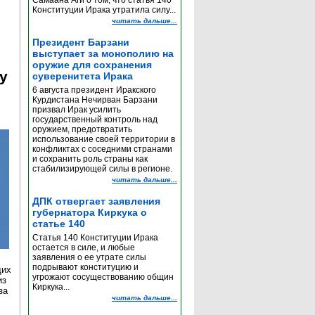
Самаана Аги о том, что статья 140
Конституции Ирака утратила силу...
читать дальше...
Президент Барзани
выступает за монополию на
оружие для сохранения
y
суверенитета Ирака
6 августа президент Иракского
Курдистана Нечирван Барзани
призвал Ирак усилить
государственный контроль над
оружием, предотвратить
использование своей территории в
конфликтах с соседними странами
и сохранить роль страны как
стабилизирующей силы в регионе.
читать дальше...
ДПК отвергает заявления
губернатора Киркука о
статье 140
Статья 140 Конституции Ирака
остается в силе, и любые
заявления о ее утрате силы
подрывают конституцию и
щих
угрожают сосуществованию общин
из
Киркука...
за
читать дальше...