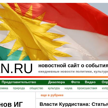
N.RU
новостной сайт о события
ежедневные новости политики, культур
Представительство
Диаспора
Фото
Видео
Оп
номика
природа
общество
культура
наука
происшествия
изб
еще в рубрике
нов ИГ
Власти Курдистана: Стать