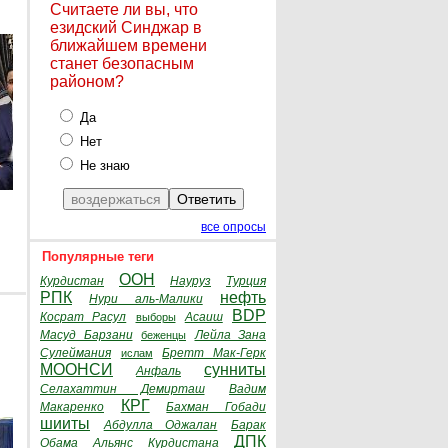
Считаете ли вы, что
езидский Синджар в
ближайшем времени
станет безопасным
районом?
Да
Нет
Не знаю
все опросы
Популярные теги
ООН
Курдистан
Науруз
Турция
РПК
нефть
Нури аль-Малики
BDP
Косрат Расул
Асаиш
выборы
Масуд Барзани
Лейла Зана
беженцы
Сулеймания
Бретт Мак-Герк
ислам
МООНСИ
сунниты
Анфаль
Селахаттин Демирташ
Вадим
КРГ
Макаренко
Бахман Гобади
шииты
Абдулла Оджалан
Барак
ДПК
Обама
Альянс Курдистана