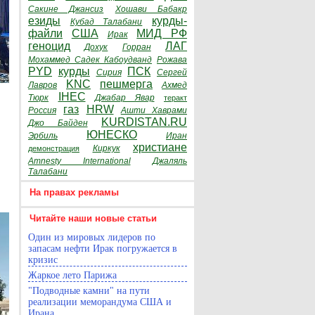
Сакине Джансиз
Хошави Бабакр
езиды
курды-
Кубад Талабани
файли
США
МИД РФ
Ирак
геноцид
ЛАГ
Дохук
Горран
Мохаммед Садек Кабоудванд
Рожава
PYD
курды
ПСК
Сирия
Сергей
KNC
пешмерга
Лавров
Ахмед
IHEC
Тюрк
Джабар Явар
теракт
газ
HRW
Россия
Ашти Хаврами
KURDISTAN.RU
Джо Байден
ЮНЕСКО
Эрбиль
Иран
христиане
Киркук
демонстрация
Amnesty International
Джаляль
Талабани
На правах рекламы
Читайте наши новые статьи
Один из мировых лидеров по
запасам нефти Ирак погружается в
кризис
Жаркое лето Парижа
"Подводные камни" на пути
реализации меморандума США и
Ирана