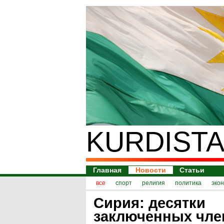
KURDISTA
Главная
Новости
Статьи
все
спорт
религия
политика
эко
Сирия: десятки
заключенных чле