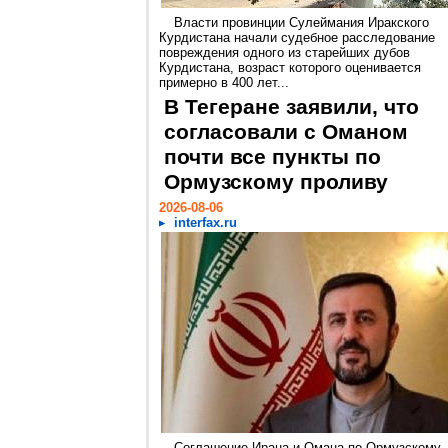
Власти провинции Сулеймания Иракского
Курдистана начали судебное расследование
повреждения одного из старейших дубов
Курдистана, возраст которого оценивается
примерно в 400 лет...
В Тегеране заявили, что
согласовали с Оманом
почти все пункты по
Ормузскому проливу
2026-08-06
interfax.ru
Соглашение Ирана и Омана по Ормузскому