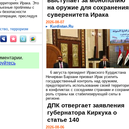
выступает за монополию
ерриториях Ирака. Это
на оружие для сохранения
ьезные проблемы с
ы безопасности
суверенитета Ирака
 операции, преследуя
2026-08-07
Kurdistan.Ru
ство
,
терроризм
мментарии.
руйтесь
6 августа президент Иракского Курдистана
Нечирван Барзани призвал Ирак усилить
государственный контроль над оружием,
предотвратить использование своей территори
в конфликтах с соседними странами и сохрани
роль страны как стабилизирующей силы в
регионе.
ДПК отвергает заявления
губернатора Киркука о
статье 140
2026-08-06