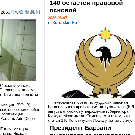
140 остается правовой
основой
2856
0
2026-08-07
Kurdistan.Ru
37 заключенных,
Г), совершили побег
, 15 из них являются
Генеральный совет по курдским районам
низация" (SOHR)
Регионального правительства Курдистана (КРГ
нных совершили побег
августа отклонил утверждение губернатора
и ополченцев
Киркука Мохаммеда Самаана Аги о том, что
 Рас эль-Айн (Сере
статья 140 Конституции Ирака утратила силу...
.
Президент Барзани
ИГ и их "спящие
стынях Ирака и