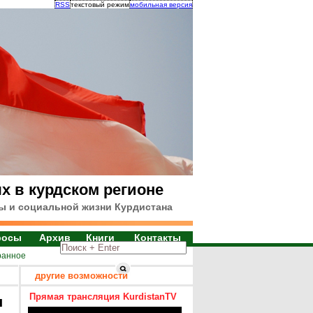
RSS
текстовый режим
мобильная версия
х в курдском регионе
ы и социальной жизни Курдистана
росы
Архив
Книги
Контакты
ранное
другие возможности
Прямая трансляция KurdistanTV
я