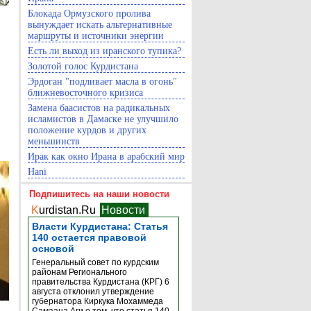
Блокада Ормузского пролива
вынуждает искать альтернативные
маршруты и источники энергии
Есть ли выход из иранского тупика?
Золотой голос Курдистана
Эрдоган "подливает масла в огонь"
ближневосточного кризиса
Замена баасистов на радикальных
исламистов в Дамаске не улучшило
положение курдов и других
меньшинств
Ирак как окно Ирана в арабский мир
Hani
Подпишитесь на наши новости
K
urdistan.Ru
Новости
Власти Курдистана: Статья
140 остается правовой
основой
Генеральный совет по курдским
районам Регионального
правительства Курдистана (КРГ) 6
августа отклонил утверждение
губернатора Киркука Мохаммеда