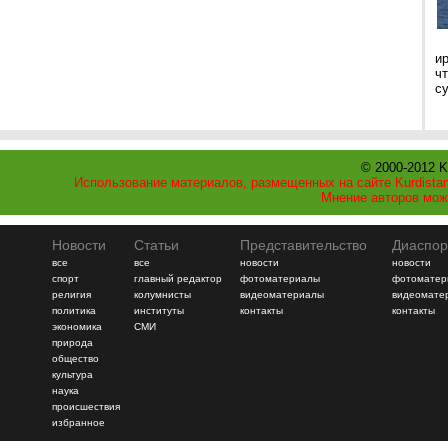
и
ч
с
© 2000-2012 K
Использование материалов, размещенных на сайте Kurdistan
Мнение авторов мож
Новости
Статьи
Представительство
Диаспор
все
все
новости
новости
спорт
главный редактор
фотоматериалы
фотоматер
религия
колумнисты
видеоматериалы
видеомате
политика
институты
контакты
контакты
экономика
СМИ
природа
общество
культура
наука
происшествия
избранное