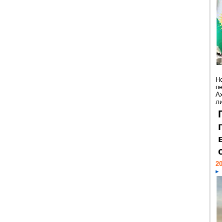
Н
п
А
ли
20