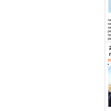
п
н
з
р
п
ре
20