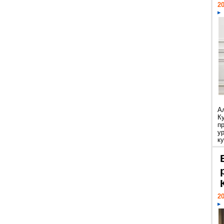
20
А
К
п
у
ку
20