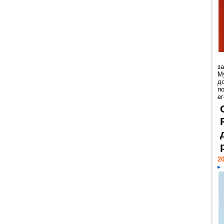
з
М
д
п
ег
20