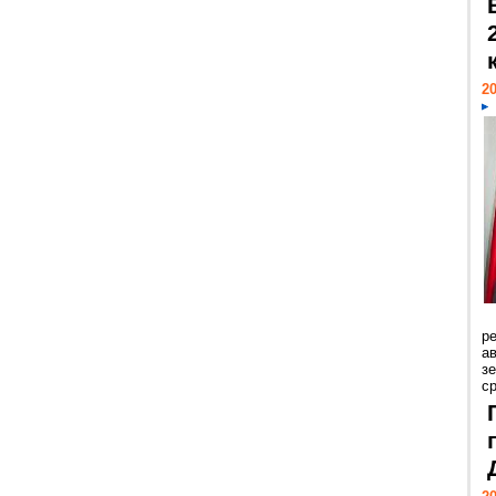
20
р
ав
з
с