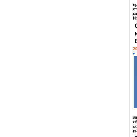
п
о
к
И
20
а
ей
о
и