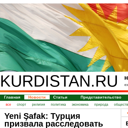
KURDISTAN.RU
н
е
Главная
Новости
Статьи
Представительство
все
спорт
религия
политика
экономика
природа
обществ
Yeni Şafak: Турция
призвала расследовать