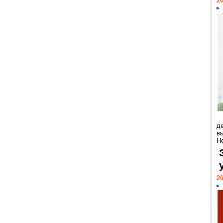
20
д
в
Н
20