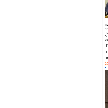
Н
п
п
о
ез
20