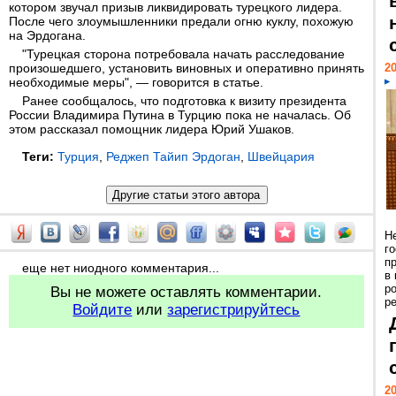
котором звучал призыв ликвидировать турецкого лидера.
После чего злоумышленники предали огню куклу, похожую
на Эрдогана.
"Турецкая сторона потребовала начать расследование
произошедшего, установить виновных и оперативно принять
20
необходимые меры", — говорится в статье.
Ранее сообщалось, что подготовка к визиту президента
России Владимира Путина в Турцию пока не началась. Об
этом рассказал помощник лидера Юрий Ушаков.
Теги:
Турция
,
Реджеп Тайип Эрдоган
,
Швейцария
Н
г
п
еще нет ниодного комментария...
в
р
Вы не можете оставлять комментарии.
ре
Войдите
или
зарегистрируйтесь
20