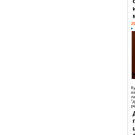
20
К
е
л
"
р