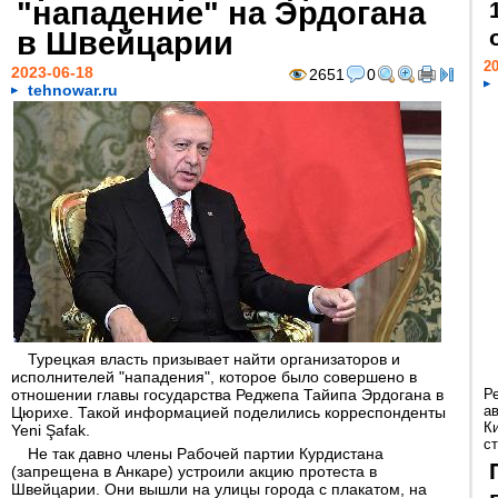
"нападение" на Эрдогана
в Швейцарии
20
2023-06-18
2651
0
tehnowar.ru
Турецкая власть призывает найти организаторов и
исполнителей "нападения", которое было совершено в
отношении главы государства Реджепа Тайипа Эрдогана в
Р
а
Цюрихе. Такой информацией поделились корреспонденты
К
Yeni Şafak.
ст
Не так давно члены Рабочей партии Курдистана
(запрещена в Анкаре) устроили акцию протеста в
Швейцарии. Они вышли на улицы города с плакатом, на