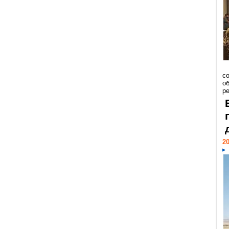
со
о
ре
20