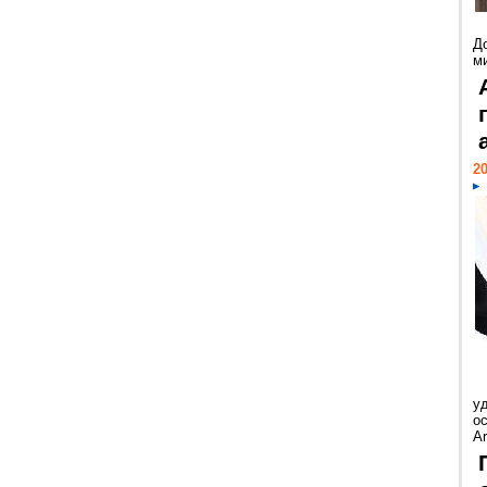
Д
м
20
у
ос
Ar