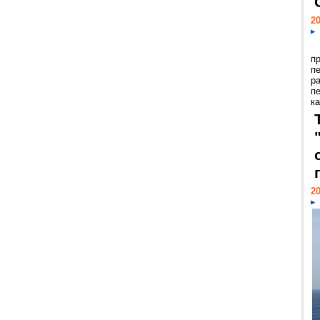
20
п
п
р
п
ка
20