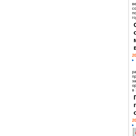
ве
с
п
го
20
р
пр
з
о
в
20