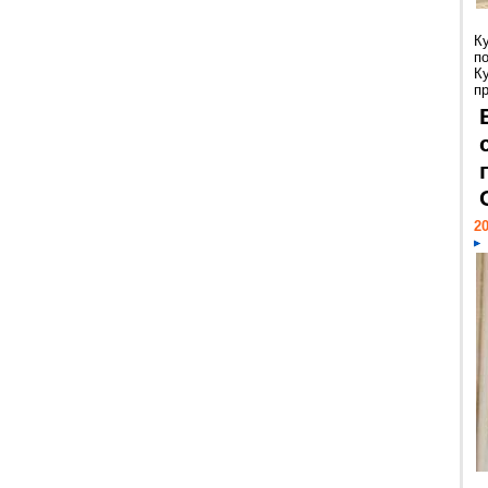
К
п
К
пр
20