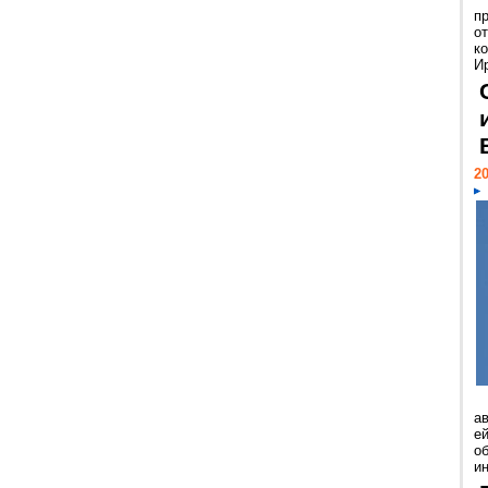
п
о
к
И
20
а
ей
о
и