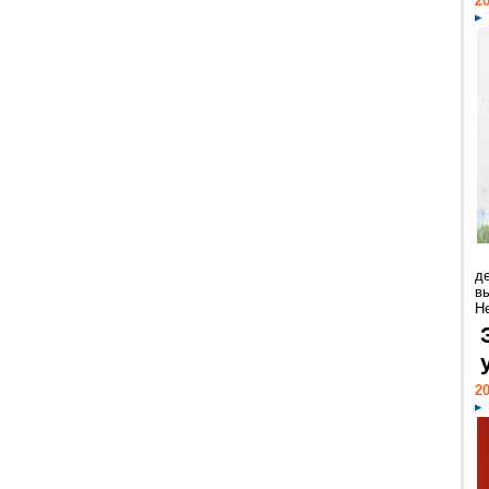
20
д
в
Н
20