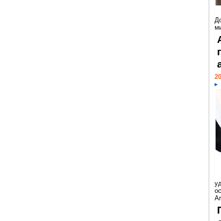
Д
м
20
у
ос
Ar