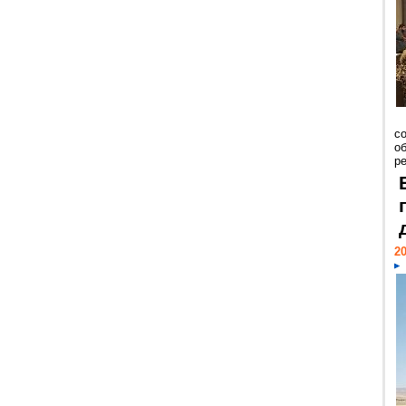
со
о
ре
20