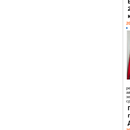
20
р
ав
з
с