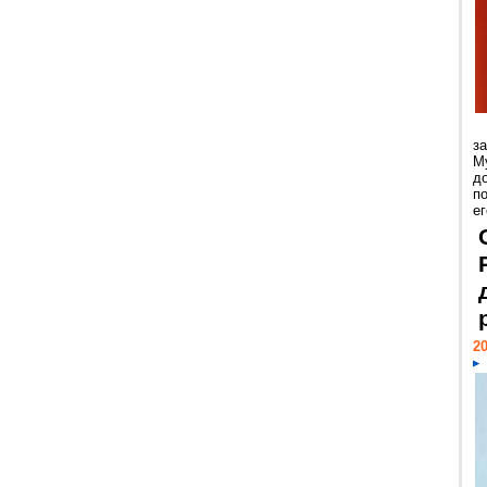
з
М
д
п
ег
20