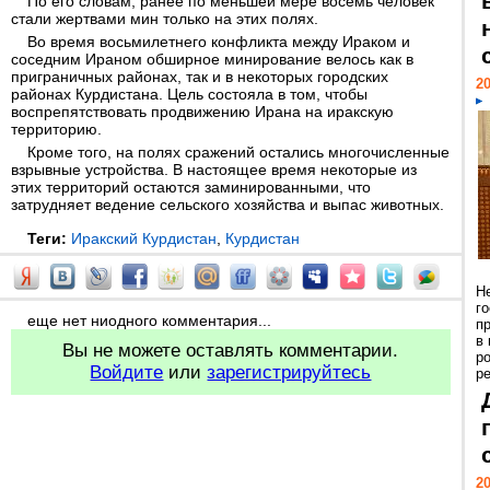
По его словам, ранее по меньшей мере восемь человек
стали жертвами мин только на этих полях.
Во время восьмилетнего конфликта между Ираком и
соседним Ираном обширное минирование велось как в
приграничных районах, так и в некоторых городских
20
районах Курдистана. Цель состояла в том, чтобы
воспрепятствовать продвижению Ирана на иракскую
территорию.
Кроме того, на полях сражений остались многочисленные
взрывные устройства. В настоящее время некоторые из
этих территорий остаются заминированными, что
затрудняет ведение сельского хозяйства и выпас животных.
Теги:
Иракский Курдистан
,
Курдистан
Н
г
еще нет ниодного комментария...
п
в
Вы не можете оставлять комментарии.
р
Войдите
или
зарегистрируйтесь
ре
20