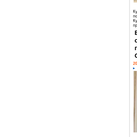
К
п
К
пр
20