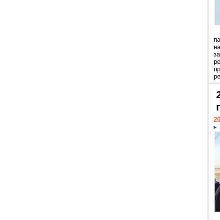
п
н
з
р
п
ре
20