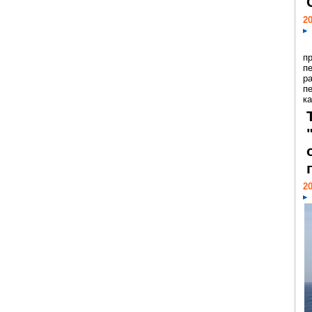
20
п
п
р
п
ка
20