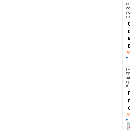
ве
с
п
го
20
р
пр
з
о
в
20