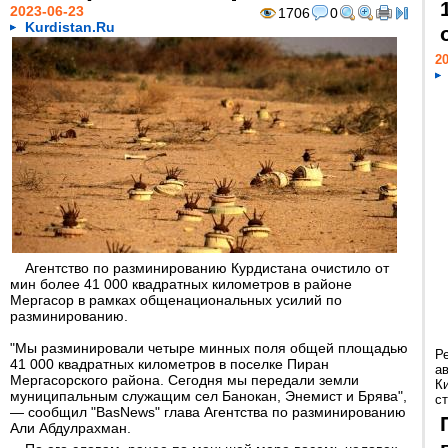
2023-06-23
1706
0
Kurdistan.Ru
20
Агентство по разминированию Курдистана очистило от
мин более 41 000 квадратных километров в районе
Мергасор в рамках общенациональных усилий по
разминированию.
"Мы разминировали четыре минных поля общей площадью
Р
41 000 квадратных километров в поселке Пиран
а
Мергасорского района. Сегодня мы передали земли
К
муниципальным служащим сел Банокан, Энемист и Брява",
ст
— сообщил "BasNews" глава Агентства по разминированию
Али Абдулрахман.