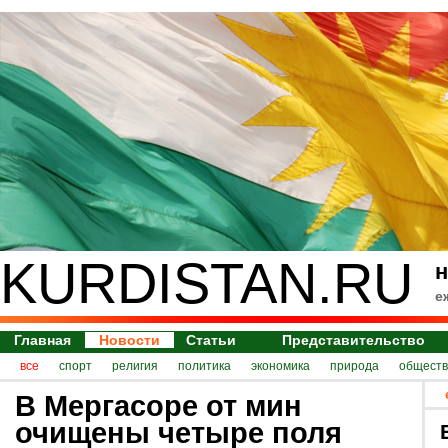
KURDISTAN.RU
н
е
Главная
Новости
Статьи
Представительство
все
спорт
религия
политика
экономика
природа
обществ
В Мергасоре от мин
очищены четыре поля