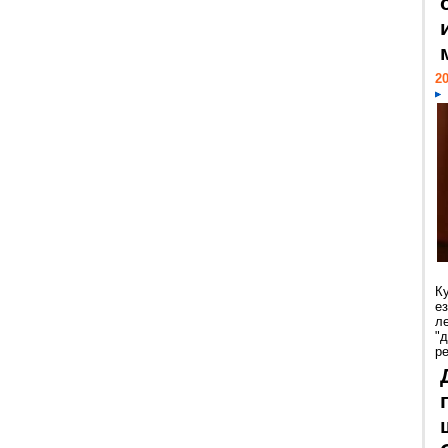
20
К
е
л
"
р