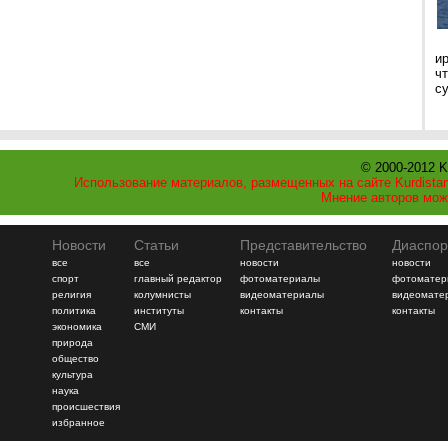
и
ч
с
© 2000-2012 K
Использование материалов, размещенных на сайте Kurdistan
Мнение авторов мож
Новости
Статьи
Представительство
Диаспор
все
все
новости
новости
спорт
главный редактор
фотоматериалы
фотоматер
религия
колумнисты
видеоматериалы
видеомате
политика
институты
контакты
контакты
экономика
СМИ
природа
общество
культура
наука
происшествия
избранное