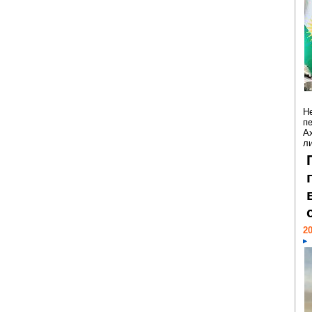
Н
п
А
ли
20