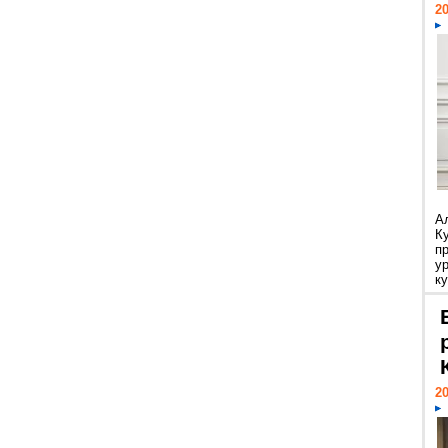
20
А
К
п
у
ку
20