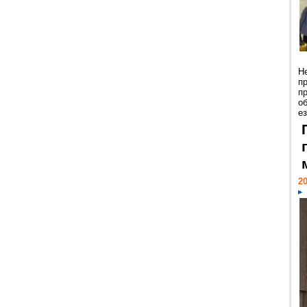
Н
п
п
о
ез
20