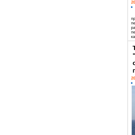
20
п
п
р
п
ка
20