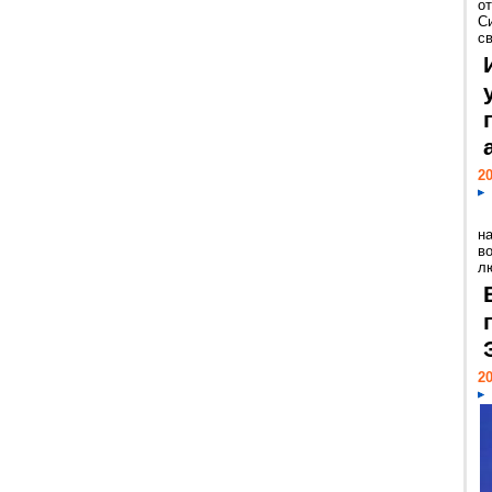
о
С
св
20
н
в
лю
20