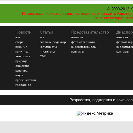
© 2000-2012 K
Использование материалов, размещенных на сайте Kurdistan
Мнение авторов мож
Новости
Статьи
Представительство
Диаспор
все
все
новости
новости
спорт
главный редактор
фотоматериалы
фотоматер
религия
колумнисты
видеоматериалы
видеомате
политика
институты
контакты
контакты
экономика
СМИ
природа
общество
культура
наука
происшествия
избранное
Разработка, поддержка и поискова