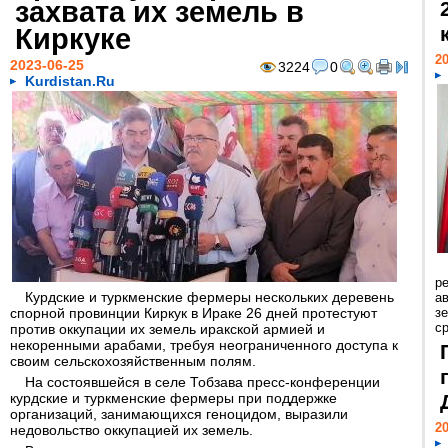
захвата их земель в
Киркуке
20
2023-06-25
3224
0
Kurdistan.Ru
р
Курдские и туркменские фермеры нескольких деревень
ав
спорной провинции Киркук в Ираке 26 дней протестуют
з
с
против оккупации их земель иракской армией и
некоренными арабами, требуя неограниченного доступа к
своим сельскохозяйственным полям.
На состоявшейся в селе Тобзава пресс-конференции
курдские и туркменские фермеры при поддержке
организаций, занимающихся геноцидом, выразили
20
недовольство оккупацией их земель.