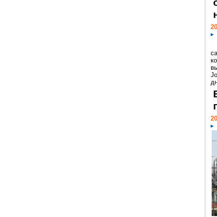
20
с
к
в
Jo
дн
20