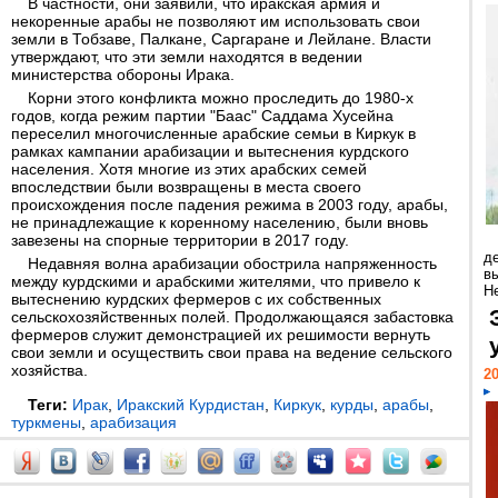
В частности, они заявили, что иракская армия и
некоренные арабы не позволяют им использовать свои
земли в Тобзаве, Палкане, Саргаране и Лейлане. Власти
утверждают, что эти земли находятся в ведении
министерства обороны Ирака.
Корни этого конфликта можно проследить до 1980-х
годов, когда режим партии "Баас" Саддама Хусейна
переселил многочисленные арабские семьи в Киркук в
рамках кампании арабизации и вытеснения курдского
населения. Хотя многие из этих арабских семей
впоследствии были возвращены в места своего
происхождения после падения режима в 2003 году, арабы,
не принадлежащие к коренному населению, были вновь
завезены на спорные территории в 2017 году.
д
Недавняя волна арабизации обострила напряженность
в
между курдскими и арабскими жителями, что привело к
Н
вытеснению курдских фермеров с их собственных
сельскохозяйственных полей. Продолжающаяся забастовка
фермеров служит демонстрацией их решимости вернуть
свои земли и осуществить свои права на ведение сельского
хозяйства.
20
Теги:
Ирак
,
Иракский Курдистан
,
Киркук
,
курды
,
арабы
,
туркмены
,
арабизация