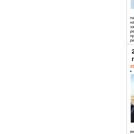
п
н
з
р
п
ре
20
ве