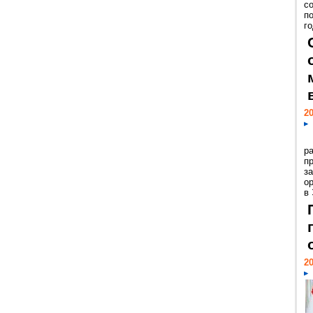
с
п
го
20
р
пр
з
о
в
20