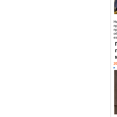
Н
п
п
о
ез
20