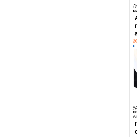
Д
м
20
у
ос
Ar