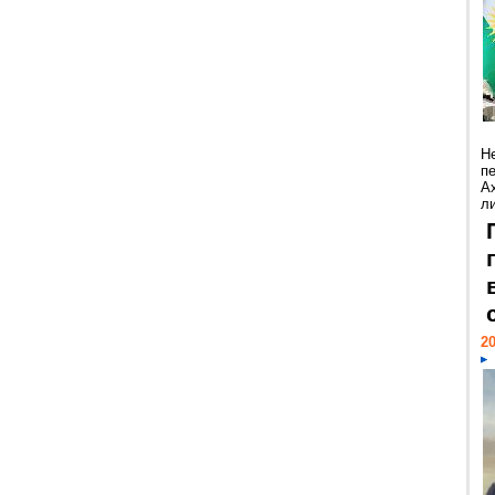
Н
п
А
ли
20