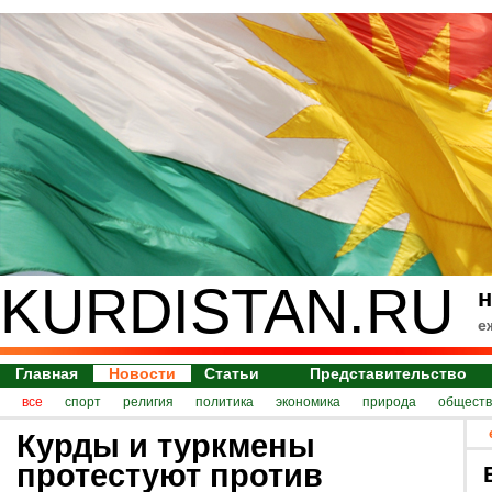
KURDISTAN.RU
н
е
Главная
Новости
Статьи
Представительство
все
спорт
религия
политика
экономика
природа
обществ
Курды и туркмены
протестуют против