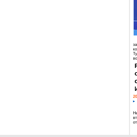
з
к
Т
во
20
Н
в
о