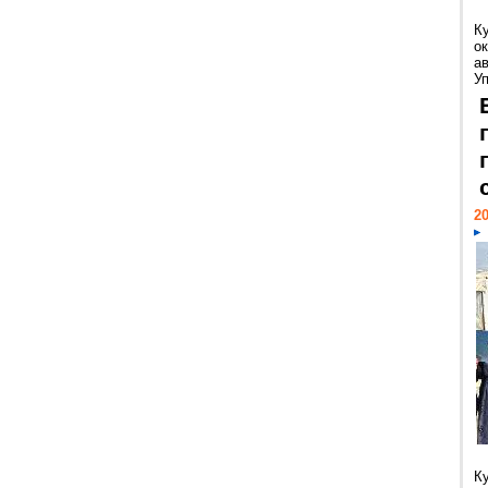
К
ок
а
У
20
К