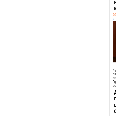
20
К
е
л
"
р