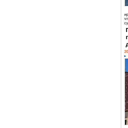
и
ч
с
20