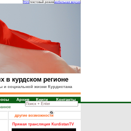
RSS
текстовый режим
мобильная версия
х в курдском регионе
ы и социальной жизни Курдистана
росы
Архив
Книги
Контакты
ранное
другие возможности
Прямая трансляция KurdistanTV