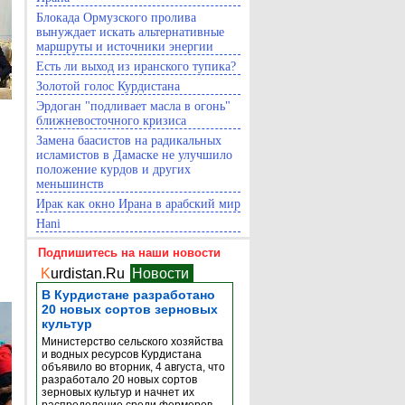
Блокада Ормузского пролива
вынуждает искать альтернативные
маршруты и источники энергии
Есть ли выход из иранского тупика?
Золотой голос Курдистана
Эрдоган "подливает масла в огонь"
ближневосточного кризиса
Замена баасистов на радикальных
исламистов в Дамаске не улучшило
положение курдов и других
меньшинств
Ирак как окно Ирана в арабский мир
Hani
Подпишитесь на наши новости
K
urdistan.Ru
Новости
В Курдистане разработано
20 новых сортов зерновых
культур
Министерство сельского хозяйства
и водных ресурсов Курдистана
объявило во вторник, 4 августа, что
разработало 20 новых сортов
зерновых культур и начнет их