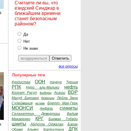
Считаете ли вы, что
езидский Синджар в
й
ближайшем времени
станет безопасным
районом?
Да
Нет
Не знаю
все опросы
Популярные теги
ООН
Курдистан
Науруз
Турция
РПК
нефть
Нури аль-Малики
BDP
Косрат Расул
Асаиш
выборы
Масуд Барзани
Лейла Зана
беженцы
Сулеймания
Бретт Мак-Герк
ислам
МООНСИ
сунниты
Анфаль
Селахаттин Демирташ
Вадим
КРГ
Макаренко
Бахман Гобади
шииты
з
Абдулла Оджалан
Барак
ДПК
Обама
Альянс Курдистана