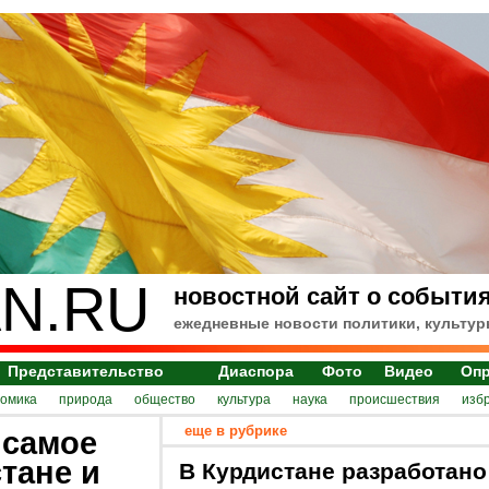
N.RU
новостной сайт о события
ежедневные новости политики, культур
Представительство
Диаспора
Фото
Видео
Оп
номика
природа
общество
культура
наука
происшествия
изб
еще в рубрике
 самое
тане и
В Курдистане разработано