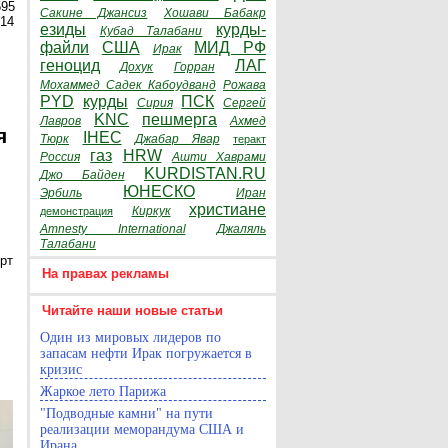
595
Сакине Джансиз
Хошави Бабакр
014
езиды
курды-
Кубад Талабани
файли
США
МИД РФ
Ирак
геноцид
ЛАГ
Дохук
Горран
Мохаммед Садек Кабоудванд
Рожава
PYD
курды
ПСК
Сирия
Сергей
KNC
пешмерга
Лавров
Ахмед
я
IHEC
Тюрк
Джабар Явар
теракт
газ
HRW
Россия
Ашти Хаврами
KURDISTAN.RU
Джо Байден
ЮНЕСКО
Эрбиль
Иран
христиане
Киркук
демонстрация
Amnesty International
Джаляль
Талабани
рт
На правах рекламы
Читайте наши новые статьи
Один из мировых лидеров по
запасам нефти Ирак погружается в
кризис
Жаркое лето Парижа
"Подводные камни" на пути
реализации меморандума США и
Ирана