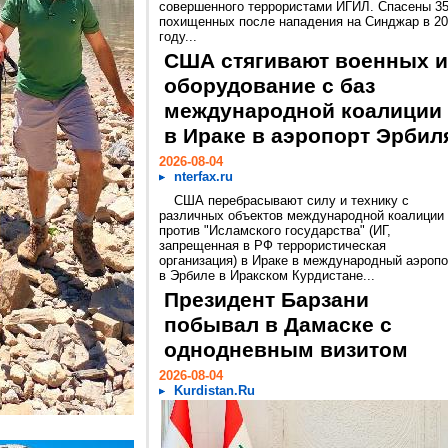
совершенного террористами ИГИЛ. Спасены 3
похищенных после нападения на Синджар в 2
году...
США стягивают военных и
оборудование с баз
международной коалиции
в Ираке в аэропорт Эрбил
2026-08-04
nterfax.ru
США перебрасывают силу и технику с
различных объектов международной коалиции
против "Исламского государства" (ИГ,
запрещенная в РФ террористическая
организация) в Ираке в международный аэропо
в Эрбиле в Иракском Курдистане...
Президент Барзани
побывал в Дамаске с
однодневным визитом
2026-08-04
Kurdistan.Ru