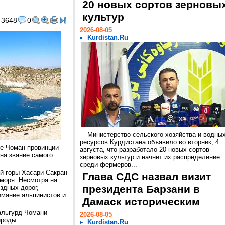
20 новых сортов зерновы
культур
3648
0
2026-08-05
Kurdistan.Ru
Министерство сельского хозяйства и водны
ресурсов Курдистана объявило во вторник, 4
не Чоман провинции
августа, что разработало 20 новых сортов
на звание самого
зерновых культур и начнет их распределение
среди фермеров...
й горы Хасари-Сакран
Глава СДС назвал визит
 моря. Несмотря на
президента Барзани в
здных дорог,
имание альпинистов и
Дамаск историческим
альгурд Чомани
2026-08-05
ироды.
Kurdistan.Ru