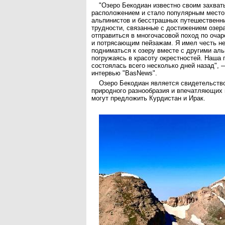
"Озеро Бекодиан известно своим захва
расположением и стало популярным место
альпинистов и бесстрашных путешественни
трудности, связанные с достижением озера
отправиться в многочасовой поход по оча
и потрясающим пейзажам. Я имел честь не
подниматься к озеру вместе с другими ал
погружаясь в красоту окрестностей. Наша
состоялась всего несколько дней назад", 
интервью "BasNews".
Озеро Бекодиан является свидетельств
природного разнообразия и впечатляющих 
могут предложить Курдистан и Ирак.