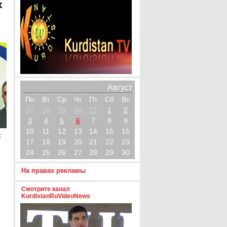
х
Август
Пн
Вт
Ср
Чт
Пт
Сб
Вс
27
28
29
30
31
1
2
3
4
5
6
7
8
9
10
11
12
13
14
15
16
х
17
18
19
20
21
22
23
24
25
26
27
28
29
30
На правах рекламы
Смотрите канал
KurdistanRuVideoNews