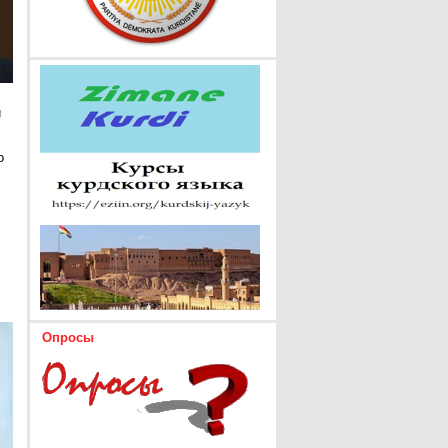
и
о
Опросы