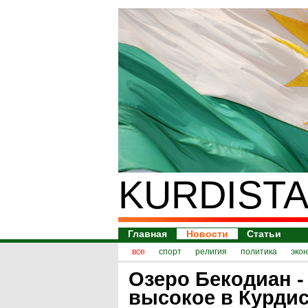
KURDISTA
Главная
Новости
Статьи
все
спорт
религия
политика
эко
Озеро Бекодиан -
высокое в Курдис