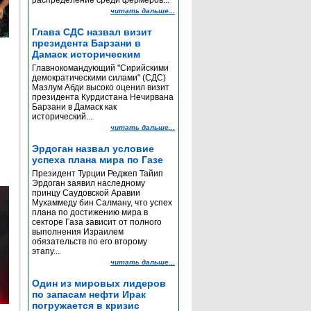
распределение среди фермеров...
читать дальше...
Глава СДС назвал визит
президента Барзани в
Дамаск историческим
Главнокомандующий "Сирийскими
демократическими силами" (СДС)
Мазлум Абди высоко оценил визит
президента Курдистана Нечирвана
Барзани в Дамаск как
исторический...
читать дальше...
Эрдоган назвал условие
успеха плана мира по Газе
Президент Турции Реджеп Тайип
Эрдоган заявил наследному
принцу Саудовской Аравии
Мухаммеду бин Салману, что успех
плана по достижению мира в
секторе Газа зависит от полного
выполнения Израилем
обязательств по его второму
этапу...
читать дальше...
Один из мировых лидеров
по запасам нефти Ирак
погружается в кризис