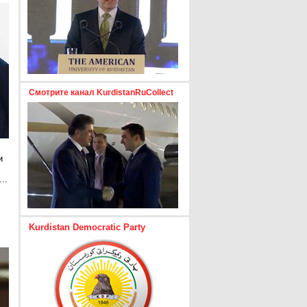
Смотрите канал KurdistanRuCollect
и
..
е
Kurdistan Democratic Party