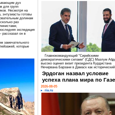
тывающим дух
м для групп
ков. Несмотря на
, энтузиасты готовы
ровательным долинам
сколько раз
ьпинистами,
 последняя экспедиция
— рассказал он в
ом замечательного
пейзажей, которые
Главнокомандующий "Сирийскими
демократическими силами" (СДС) Мазлум Абд
высоко оценил визит президента Курдистана
Нечирвана Барзани в Дамаск как исторический.
Эрдоган назвал условие
успеха плана мира по Газ
2026-08-05
ria.ru