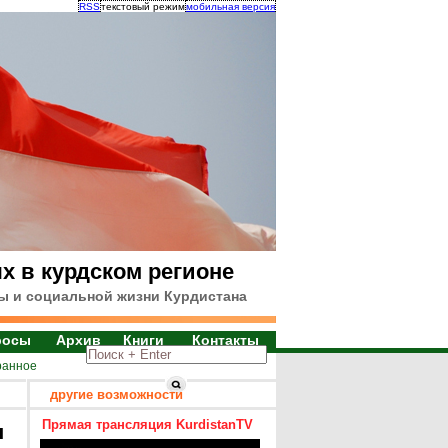
RSS
текстовый режим
мобильная версия
х в курдском регионе
ы и социальной жизни Курдистана
росы
Архив
Книги
Контакты
ранное
другие возможности
Прямая трансляция KurdistanTV
я