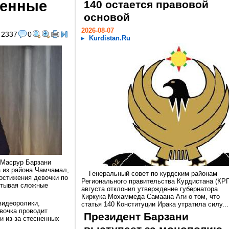
менные
140 остается правовой
основой
2026-08-07
2337
0
Kurdistan.Ru
 Масрур Барзани
а из района Чамчамал,
Генеральный совет по курдским районам
остижения девочки по
Регионального правительства Курдистана (КРГ
итывая сложные
августа отклонил утверждение губернатора
Киркука Мохаммеда Самаана Аги о том, что
видеоролики,
статья 140 Конституции Ирака утратила силу...
вочка проводит
Президент Барзани
и из-за стесненных