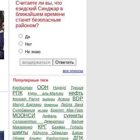
Считаете ли вы, что
езидский Синджар в
ближайшем времени
станет безопасным
районом?
Да
Нет
Не знаю
все опросы
Популярные теги
ООН
Курдистан
Науруз
Турция
РПК
нефть
Нури аль-Малики
BDP
Косрат Расул
Асаиш
выборы
Масуд Барзани
Лейла Зана
беженцы
Сулеймания
Бретт Мак-Герк
ислам
МООНСИ
сунниты
Анфаль
Селахаттин Демирташ
Вадим
КРГ
Макаренко
Бахман Гобади
шииты
Абдулла Оджалан
Барак
ДПК
Обама
Альянс Курдистана