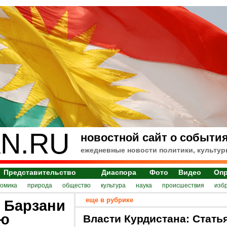
N.RU
новостной сайт о события
ежедневные новости политики, культур
Представительство
Диаспора
Фото
Видео
Оп
номика
природа
общество
культура
наука
происшествия
изб
еще в рубрике
 Барзани
ую
Власти Курдистана: Стать