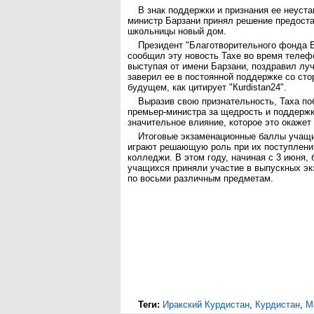
В знак поддержки и признания ее неуст
министр Барзани принял решение предост
школьницы новый дом.
Президент "Благотворительного фонда 
сообщил эту новость Тахе во время телеф
выступая от имени Барзани, поздравил лу
заверил ее в постоянной поддержке со ст
будущем, как цитирует "Кurdistan24".
Выразив свою признательность, Таха по
премьер-министра за щедрость и поддержк
значительное влияние, которое это окажет
Итоговые экзаменационные баллы учащи
играют решающую роль при их поступлени
колледжи. В этом году, начиная с 3 июня, 
учащихся приняли участие в выпускных эк
по восьми различным предметам.
Теги:
Иракский Курдистан
,
Курдистан
,
М