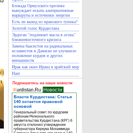
Блокада Ормузского пролива
вынуждает искать альтернативные
маршруты и источники энергии
Есть ли выход из иранского тупика?
Золотой голос Курдистана
Эрдоган "подливает масла в огонь"
ближневосточного кризиса
Замена баасистов на радикальных
исламистов в Дамаске не улучшило
положение курдов и других
меньшинств
Ирак как окно Ирана в арабский мир
Hani
Подпишитесь на наши новости
K
urdistan.Ru
Новости
Власти Курдистана: Статья
140 остается правовой
основой
Генеральный совет по курдским
районам Регионального
правительства Курдистана (КРГ) 6
августа отклонил утверждение
губернатора Киркука Мохаммеда