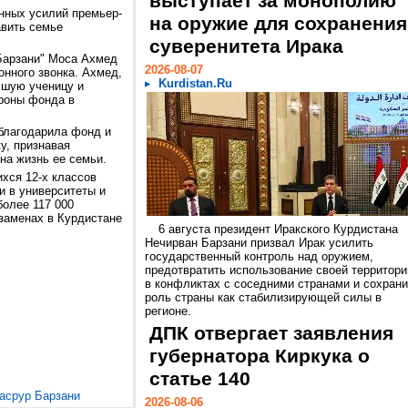
выступает за монополию
анных усилий премьер-
на оружие для сохранения
авить семье
суверенитета Ирака
Барзани" Моса Ахмед
2026-08-07
онного звонка. Ахмед,
Kurdistan.Ru
чшую ученицу и
ороны фонда в
благодарила фонд и
у, признавая
 на жизнь ее семьи.
хся 12-х классов
и в университеты и
более 117 000
заменах в Курдистане
6 августа президент Иракского Курдистана
Нечирван Барзани призвал Ирак усилить
государственный контроль над оружием,
предотвратить использование своей территори
в конфликтах с соседними странами и сохрани
роль страны как стабилизирующей силы в
регионе.
ДПК отвергает заявления
губернатора Киркука о
статье 140
асрур Барзани
2026-08-06