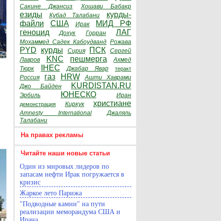
Сакине Джансиз
Хошави Бабакр
езиды
курды-
Кубад Талабани
файли
США
МИД РФ
Ирак
геноцид
ЛАГ
Дохук
Горран
Мохаммед Садек Кабоудванд
Рожава
PYD
курды
ПСК
Сирия
Сергей
KNC
пешмерга
Лавров
Ахмед
IHEC
Тюрк
Джабар Явар
теракт
газ
HRW
Россия
Ашти Хаврами
KURDISTAN.RU
Джо Байден
ЮНЕСКО
Эрбиль
Иран
христиане
Киркук
демонстрация
Amnesty International
Джаляль
Талабани
На правах рекламы
Читайте наши новые статьи
Один из мировых лидеров по
запасам нефти Ирак погружается в
кризис
Жаркое лето Парижа
"Подводные камни" на пути
реализации меморандума США и
Ирана