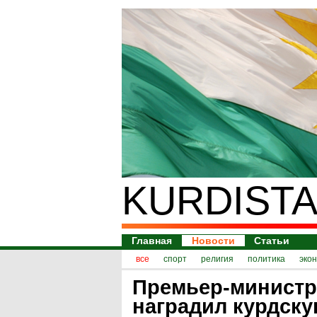
KURDISTA
Главная
Новости
Статьи
все
спорт
религия
политика
эко
Премьер-министр
наградил курдск