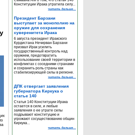
Самаана Аги о том, что статья 140
Конституции Ирака утратила силу...
читать дальше...
Президент Барзани
выступает за монополию на
оружие для сохранения
y
суверенитета Ирака
6 августа президент Иракского
Курдистана Нечирван Барзани
призвал Ирак усилить
государственный контроль над
оружием, предотвратить
использование своей территории в
конфликтах с соседними странами
и сохранить роль страны как
стабилизирующей силы в регионе.
читать дальше...
ДПК отвергает заявления
губернатора Киркука о
статье 140
Статья 140 Конституции Ирака
остается в силе, и любые
заявления о ее утрате силы
подрывают конституцию и
щих
угрожают сосуществованию общин
из
Киркука...
за
читать дальше...