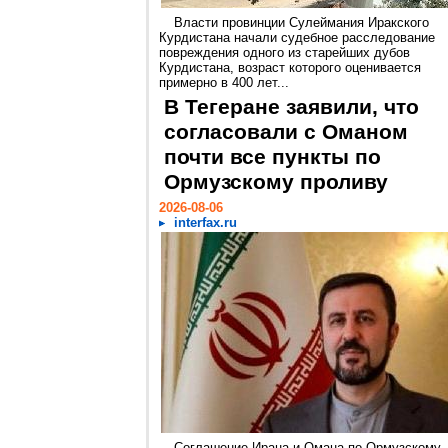
Власти провинции Сулеймания Иракского
Курдистана начали судебное расследование
повреждения одного из старейших дубов
Курдистана, возраст которого оценивается
примерно в 400 лет...
В Тегеране заявили, что
согласовали с Оманом
почти все пункты по
Ормузскому проливу
2026-08-06
interfax.ru
Соглашение Ирана и Омана по Ормузскому