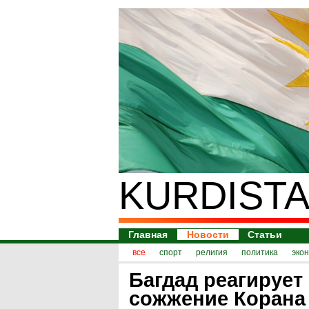
KURDISTA
Главная
Новости
Статьи
все
спорт
религия
политика
эко
Багдад реагирует
сожжение Корана