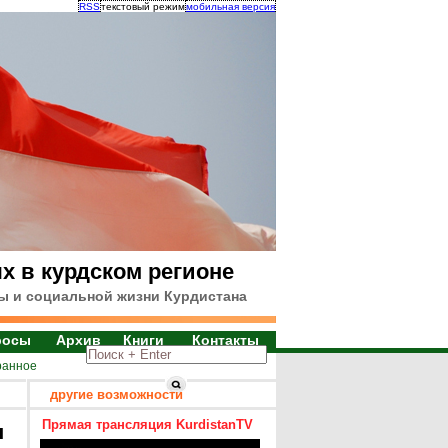
RSS
текстовый режим
мобильная версия
х в курдском регионе
ы и социальной жизни Курдистана
росы
Архив
Книги
Контакты
ранное
другие возможности
Прямая трансляция KurdistanTV
я