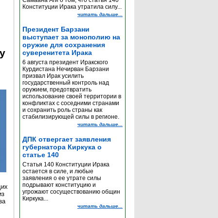
Самаана Аги о том, что статья 140
Конституции Ирака утратила силу...
читать дальше...
Президент Барзани
выступает за монополию на
оружие для сохранения
y
суверенитета Ирака
6 августа президент Иракского
Курдистана Нечирван Барзани
призвал Ирак усилить
государственный контроль над
оружием, предотвратить
использование своей территории в
конфликтах с соседними странами
и сохранить роль страны как
стабилизирующей силы в регионе.
читать дальше...
ДПК отвергает заявления
губернатора Киркука о
статье 140
Статья 140 Конституции Ирака
остается в силе, и любые
заявления о ее утрате силы
подрывают конституцию и
щих
угрожают сосуществованию общин
из
Киркука...
за
читать дальше...