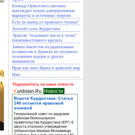
Блокада Ормузского пролива
вынуждает искать альтернативные
маршруты и источники энергии
Есть ли выход из иранского тупика?
Золотой голос Курдистана
Эрдоган "подливает масла в огонь"
ближневосточного кризиса
Замена баасистов на радикальных
исламистов в Дамаске не улучшило
положение курдов и других
меньшинств
Ирак как окно Ирана в арабский мир
Hani
Подпишитесь на наши новости
K
urdistan.Ru
Новости
Власти Курдистана: Статья
140 остается правовой
основой
Генеральный совет по курдским
районам Регионального
правительства Курдистана (КРГ) 6
августа отклонил утверждение
губернатора Киркука Мохаммеда