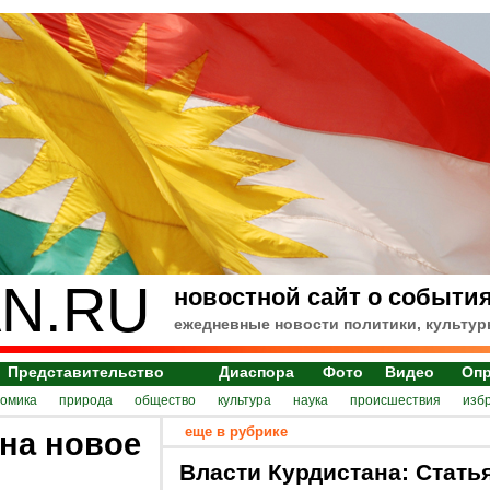
N.RU
новостной сайт о события
ежедневные новости политики, культур
Представительство
Диаспора
Фото
Видео
Оп
номика
природа
общество
культура
наука
происшествия
изб
еще в рубрике
 на новое
Власти Курдистана: Стать