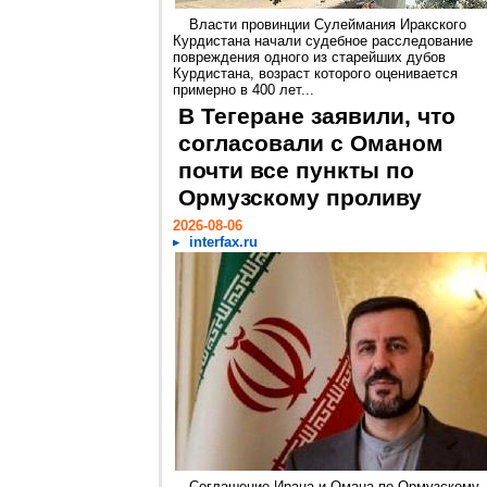
Власти провинции Сулеймания Иракского
Курдистана начали судебное расследование
повреждения одного из старейших дубов
Курдистана, возраст которого оценивается
примерно в 400 лет...
В Тегеране заявили, что
согласовали с Оманом
почти все пункты по
Ормузскому проливу
2026-08-06
interfax.ru
Соглашение Ирана и Омана по Ормузскому