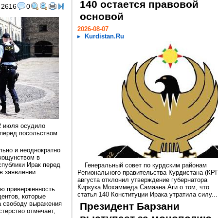
140 остается правовой
2616
0
основой
2026-08-07
Kurdistan.Ru
2 июля осудило
 перед посольством
льно и неоднократно
 кощунством в
спублики Ирак перед
Генеральный совет по курдским районам
в заявлении
Регионального правительства Курдистана (КРГ
августа отклонил утверждение губернатора
Киркука Мохаммеда Самаана Аги о том, что
ую приверженность
статья 140 Конституции Ирака утратила силу...
ентов, которые
на свободу выражения
Президент Барзани
стерство отмечает,