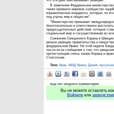
что эти действия вызывают реакцию".
В заявлении Федеральное министерство
также призвало мировое сообщество наций
взрывоопасные инциденты, которые, по его
под угрозу мир в обществе".
"Министерство призывает международн
безотлагательно и ответственно выступить
предосудительных действий, которые став
социальный мир и сосуществование во все
Сожжение Священного Корана в Швеции
резкую реакцию правительства и обществе
федеральном Ираке. На этой неделе Багд
посла из-за сообщения о том, что шведски
протестующим сжечь копию Корана и иракс
Стокгольме.
Теги:
Ирак
,
МИД Ирака
,
Дания
,
мусульм
еще нет ниодного комментария...
Вы не можете оставлять ко
Войдите
или
зарегистри