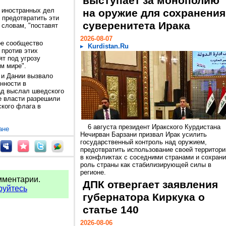
выступает за монополию
 иностранных дел
на оружие для сохранения
 предотвратить эти
суверенитета Ирака
 словам, "поставят
2026-08-07
ое сообщество
Kurdistan.Ru
 против этих
ят под угрозу
м мире".
 и Дании вызвало
нности в
ад выслал шведского
е власти разрешили
кого флага в
6 августа президент Иракского Курдистана
ане
Нечирван Барзани призвал Ирак усилить
государственный контроль над оружием,
предотвратить использование своей территори
в конфликтах с соседними странами и сохрани
роль страны как стабилизирующей силы в
регионе.
мментарии.
ДПК отвергает заявления
руйтесь
губернатора Киркука о
статье 140
2026-08-06