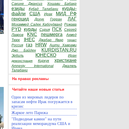
Сакине Джансиз
Хошави Бабакр
езиды
курды-
Кубад Талабани
файли
США
МИД РФ
Ирак
геноцид
ЛАГ
Дохук
Горран
Мохаммед Садек Кабоудванд
Рожава
PYD
курды
ПСК
Сирия
Сергей
KNC
пешмерга
Лавров
Ахмед
IHEC
Тюрк
Джабар Явар
теракт
газ
HRW
Россия
Ашти Хаврами
KURDISTAN.RU
Джо Байден
ЮНЕСКО
Эрбиль
Иран
христиане
Киркук
демонстрация
Amnesty International
Джаляль
Талабани
На правах рекламы
Читайте наши новые статьи
Один из мировых лидеров по
запасам нефти Ирак погружается в
кризис
Жаркое лето Парижа
"Подводные камни" на пути
реализации меморандума США и
Ирана