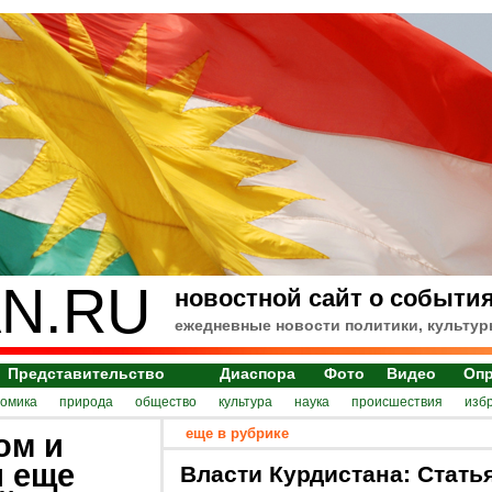
N.RU
новостной сайт о события
ежедневные новости политики, культур
Представительство
Диаспора
Фото
Видео
Оп
номика
природа
общество
культура
наука
происшествия
изб
еще в рубрике
ом и
я еще
Власти Курдистана: Стать