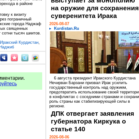
выступает за монополию
ерехода в районе
на оружие для сохранения
товку к визиту
суверенитета Ирака
ерез пограничный
акские города Наджаф
2026-08-07
амых священных
Kurdistan.Ru
 сотни тысяч шиитов.
Иракский Курдистан
,
 Наджиб
мментарии.
6 августа президент Иракского Курдистана
Нечирван Барзани призвал Ирак усилить
руйтесь
государственный контроль над оружием,
предотвратить использование своей территори
в конфликтах с соседними странами и сохрани
роль страны как стабилизирующей силы в
регионе.
ДПК отвергает заявления
губернатора Киркука о
статье 140
2026-08-06