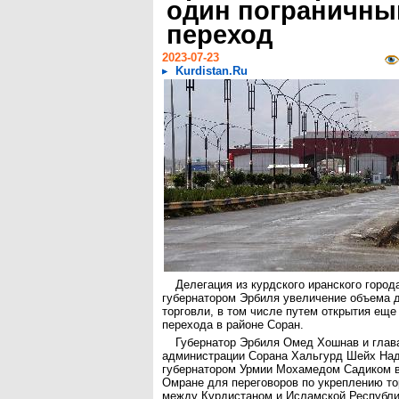
один пограничны
переход
2023-07-23
Kurdistan.Ru
Делегация из курдского иранского город
губернатором Эрбиля увеличение объема 
торговли, в том числе путем открытия еще
перехода в районе Соран.
Губернатор Эрбиля Омед Хошнав и глав
администрации Сорана Хальгурд Шейх Над
губернатором Урмии Мохамедом Садиком в
Омране для переговоров по укреплению т
между Курдистаном и Исламской Республик