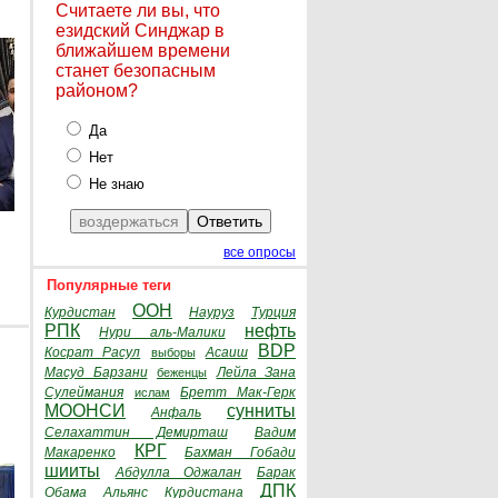
Считаете ли вы, что
езидский Синджар в
ближайшем времени
станет безопасным
районом?
Да
Нет
Не знаю
все опросы
Популярные теги
ООН
Курдистан
Науруз
Турция
РПК
нефть
Нури аль-Малики
BDP
Косрат Расул
Асаиш
выборы
Масуд Барзани
Лейла Зана
беженцы
Сулеймания
Бретт Мак-Герк
ислам
МООНСИ
сунниты
Анфаль
Селахаттин Демирташ
Вадим
КРГ
Макаренко
Бахман Гобади
шииты
Абдулла Оджалан
Барак
ДПК
Обама
Альянс Курдистана