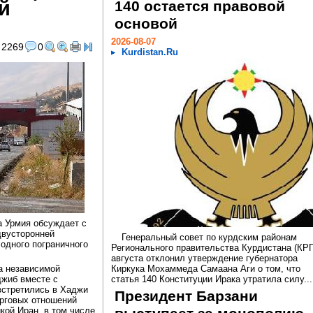
й
140 остается правовой
основой
2026-08-07
2269
0
Kurdistan.Ru
а Урмия обсуждает с
двусторонней
Генеральный совет по курдским районам
 одного пограничного
Регионального правительства Курдистана (КРГ
августа отклонил утверждение губернатора
а независимой
Киркука Мохаммеда Самаана Аги о том, что
жиб вместе с
статья 140 Конституции Ирака утратила силу...
стретились в Хаджи
Президент Барзани
орговых отношений
ой Иран, в том числе