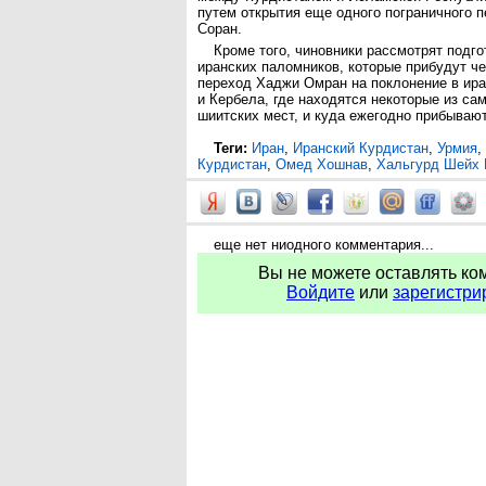
путем открытия еще одного пограничного п
Соран.
Кроме того, чиновники рассмотрят подго
иранских паломников, которые прибудут ч
переход Хаджи Омран на поклонение в ир
и Кербела, где находятся некоторые из с
шиитских мест, и куда ежегодно прибывают
Теги:
Иран
,
Иранский Курдистан
,
Урмия
,
Курдистан
,
Омед Хошнав
,
Хальгурд Шейх
еще нет ниодного комментария...
Вы не можете оставлять ко
Войдите
или
зарегистри