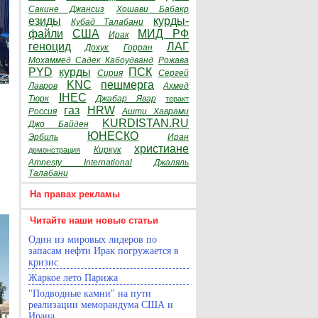
Сакине Джансиз
Хошави Бабакр
езиды
курды-
Кубад Талабани
файли
США
МИД РФ
Ирак
геноцид
ЛАГ
Дохук
Горран
Мохаммед Садек Кабоудванд
Рожава
PYD
курды
ПСК
Сирия
Сергей
KNC
пешмерга
Лавров
Ахмед
IHEC
Тюрк
Джабар Явар
теракт
газ
HRW
Россия
Ашти Хаврами
KURDISTAN.RU
Джо Байден
ЮНЕСКО
Эрбиль
Иран
христиане
Киркук
демонстрация
Amnesty International
Джаляль
Талабани
На правах рекламы
Читайте наши новые статьи
Один из мировых лидеров по
запасам нефти Ирак погружается в
кризис
Жаркое лето Парижа
"Подводные камни" на пути
реализации меморандума США и
Ирана