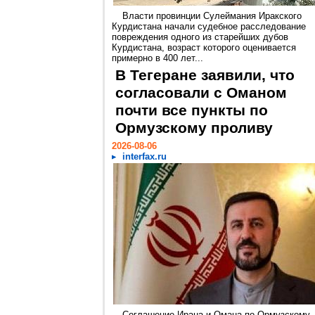
Власти провинции Сулеймания Иракского
Курдистана начали судебное расследование
повреждения одного из старейших дубов
Курдистана, возраст которого оценивается
примерно в 400 лет...
В Тегеране заявили, что
согласовали с Оманом
почти все пункты по
Ормузскому проливу
2026-08-06
interfax.ru
Соглашение Ирана и Омана по Ормузскому