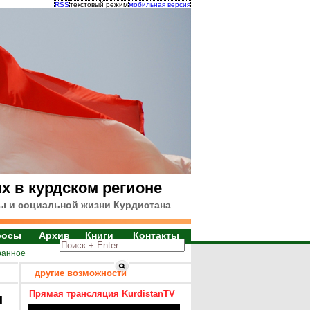
RSS
текстовый режим
мобильная версия
х в курдском регионе
ы и социальной жизни Курдистана
росы
Архив
Книги
Контакты
ранное
другие возможности
Прямая трансляция KurdistanTV
я