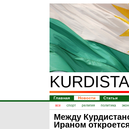
KURDISTA
Главная
Новости
Статьи
все
спорт
религия
политика
эко
Между Курдистан
Ираном откроетс