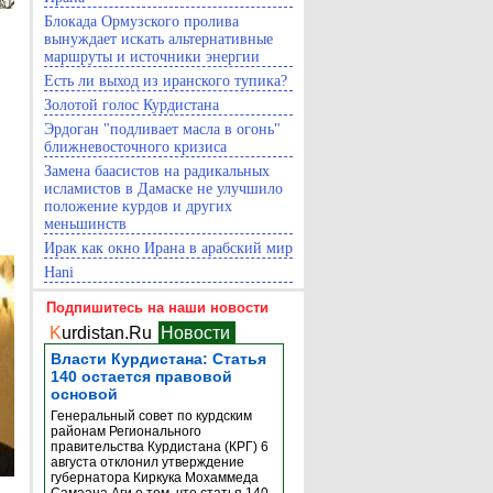
Блокада Ормузского пролива
вынуждает искать альтернативные
маршруты и источники энергии
Есть ли выход из иранского тупика?
Золотой голос Курдистана
Эрдоган "подливает масла в огонь"
ближневосточного кризиса
Замена баасистов на радикальных
исламистов в Дамаске не улучшило
положение курдов и других
меньшинств
Ирак как окно Ирана в арабский мир
Hani
Подпишитесь на наши новости
K
urdistan.Ru
Новости
Власти Курдистана: Статья
140 остается правовой
основой
Генеральный совет по курдским
районам Регионального
правительства Курдистана (КРГ) 6
августа отклонил утверждение
губернатора Киркука Мохаммеда