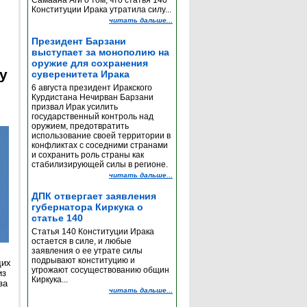
Самаана Аги о том, что статья 140
Конституции Ирака утратила силу...
читать дальше...
Президент Барзани
выступает за монополию на
оружие для сохранения
y
суверенитета Ирака
6 августа президент Иракского
Курдистана Нечирван Барзани
призвал Ирак усилить
государственный контроль над
оружием, предотвратить
использование своей территории в
конфликтах с соседними странами
и сохранить роль страны как
стабилизирующей силы в регионе.
читать дальше...
ДПК отвергает заявления
губернатора Киркука о
статье 140
Статья 140 Конституции Ирака
остается в силе, и любые
заявления о ее утрате силы
подрывают конституцию и
щих
угрожают сосуществованию общин
из
Киркука...
за
читать дальше...