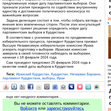
предложенную новую дату парламентских выборов. Они
признали усилия президента по содействию внутреннему
единству и достижению политического консенсуса по
важнейшим вопросам.
20
Задача делегации состоит в том, чтобы собрать взгляды и
мнения всех вовлеченных сторон. После этих консультаций
президент примет решение определить новую дату
парламентских выборов в Курдистане.
В соответствии с усилиями региона по продвижению
избирательного процесса, президент Курдистана призвал
Высшую Независимую избирательную комиссию Ирака
ускорить подготовку к выборам. Иракская комиссия
заверила в своей готовности наблюдать за выборами,
начиная с 18 февраля 2024 года.
Сам президент предложил 25 февраля 2024 года в
Н
качестве новой даты выборов в Курдистане.
г
п
Теги:
Иракский Курдистан
,
Курдистан
,
Нечирван Барзани
,
в
парламент Курдистана
,
выборы
,
Ирак
р
ре
еще нет ниодного комментария...
Вы не можете оставлять комментарии.
Войдите
или
зарегистрируйтесь
20