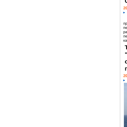
20
п
п
р
п
ка
20