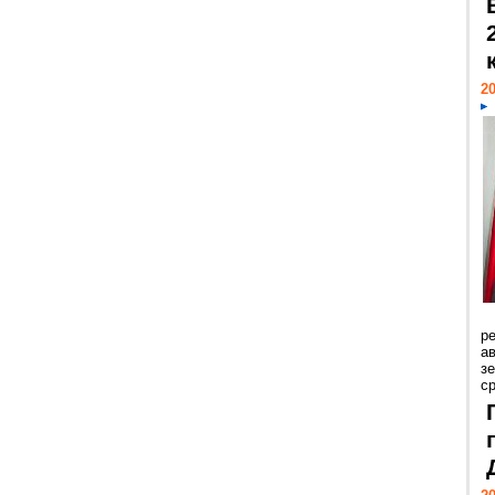
20
р
ав
з
с