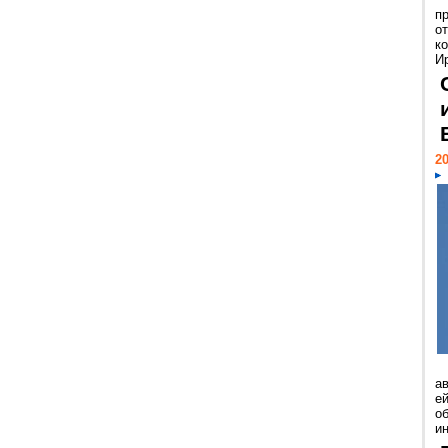
п
о
к
И
20
а
ей
о
и