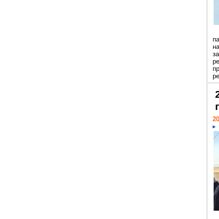
п
н
з
р
п
ре
20