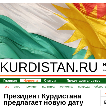
KURDISTAN.RU
н
е
Главная
Новости
Статьи
Представительство
все
спорт
религия
политика
экономика
природа
обществ
Президент Курдистана
предлагает новую дату