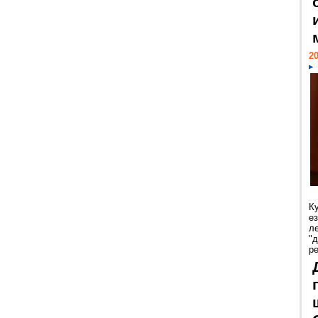
20
К
е
л
"
р