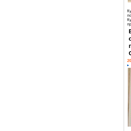
К
п
К
пр
20