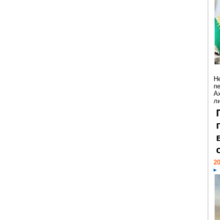
Н
п
А
ли
20