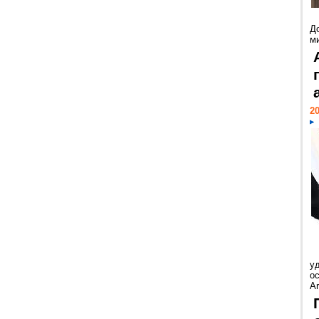
Д
м
20
у
ос
Ar