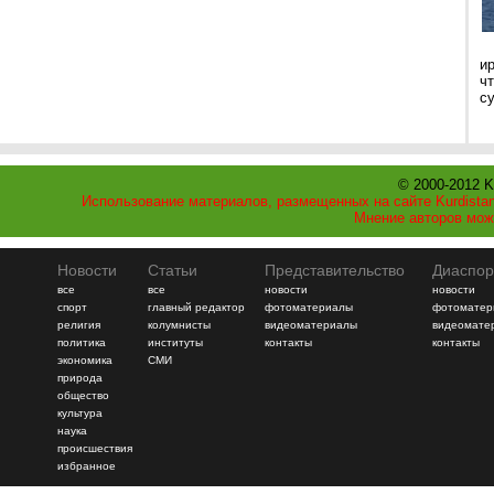
и
ч
с
© 2000-2012 K
Использование материалов, размещенных на сайте Kurdistan
Мнение авторов мож
Новости
Статьи
Представительство
Диаспор
все
все
новости
новости
спорт
главный редактор
фотоматериалы
фотоматер
религия
колумнисты
видеоматериалы
видеомате
политика
институты
контакты
контакты
экономика
СМИ
природа
общество
культура
наука
происшествия
избранное