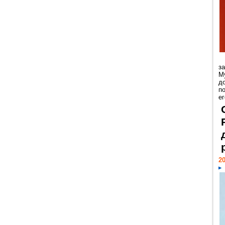
з
М
д
п
ег
20