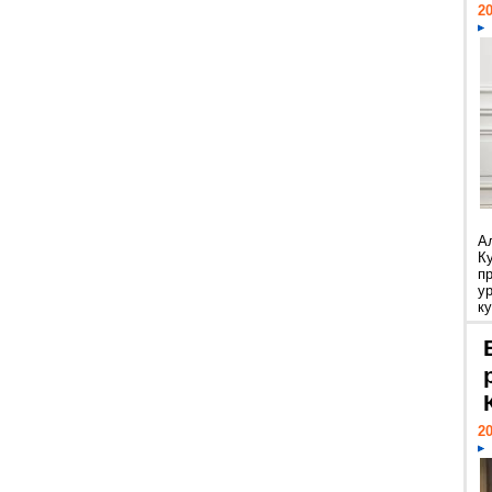
20
А
К
п
у
ку
20