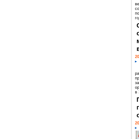
ве
с
п
го
20
р
пр
з
о
в
20