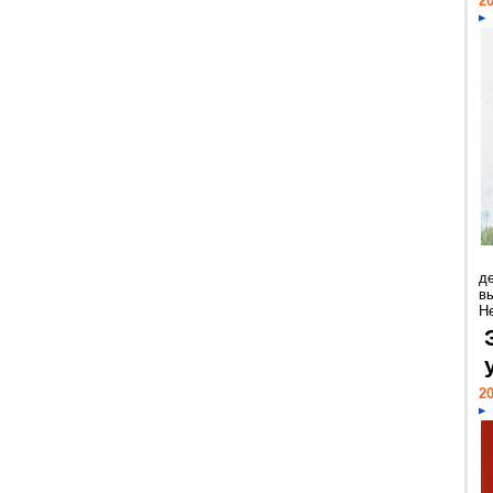
20
д
в
Н
20