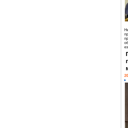
Н
п
п
о
ез
20