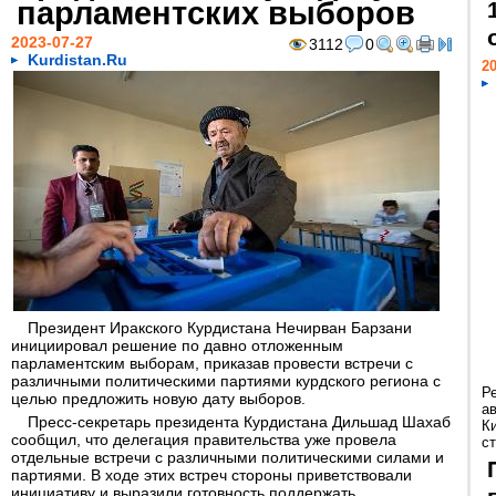
парламентских выборов
2023-07-27
3112
0
Kurdistan.Ru
20
Президент Иракского Курдистана Нечирван Барзани
инициировал решение по давно отложенным
парламентским выборам, приказав провести встречи с
различными политическими партиями курдского региона с
Р
целью предложить новую дату выборов.
а
Пресс-секретарь президента Курдистана Дильшад Шахаб
К
сообщил, что делегация правительства уже провела
ст
отдельные встречи с различными политическими силами и
партиями. В ходе этих встреч стороны приветствовали
инициативу и выразили готовность поддержать