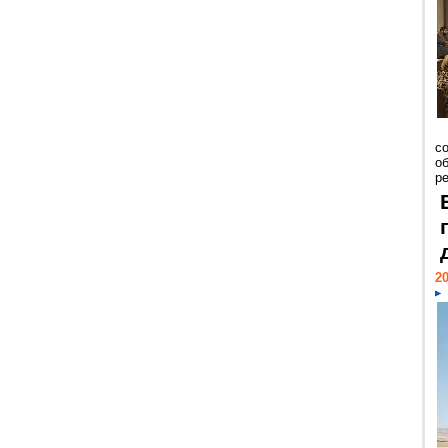
со
о
ре
20