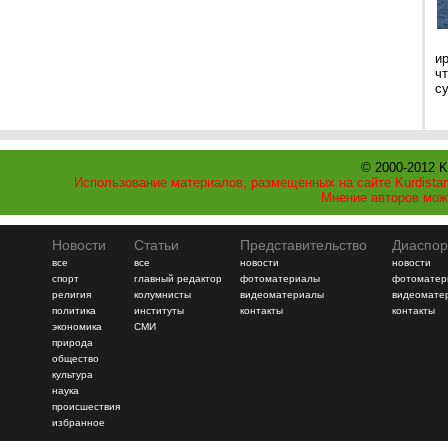
и
ч
с
© 2000-2012 K
Использование материалов, размещенных на сайте Kurdistan
Мнение авторов мож
Новости
Статьи
Представительство
Диаспор
все
все
новости
новости
спорт
главный редактор
фотоматериалы
фотоматер
религия
колумнисты
видеоматериалы
видеомате
политика
институты
контакты
контакты
экономика
СМИ
природа
общество
культура
наука
происшествия
избранное