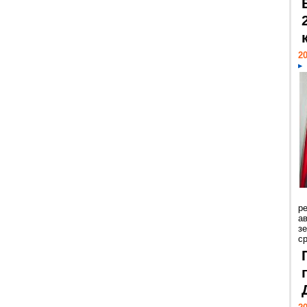
20
р
ав
з
с