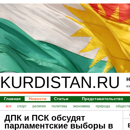
KURDISTAN.RU
н
е
Главная
Новости
Статьи
Представительство
все
спорт
религия
политика
экономика
природа
обществ
ДПК и ПСК обсудят
парламентские выборы в