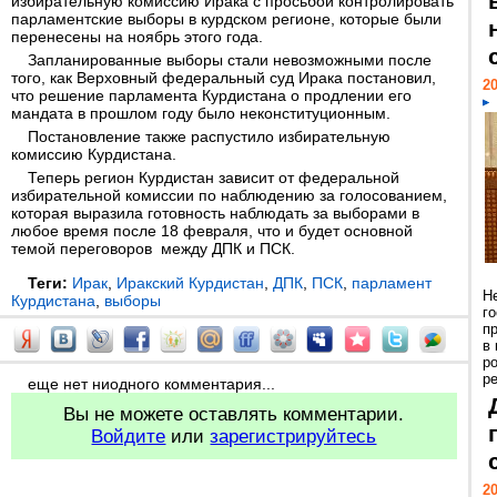
избирательную комиссию Ирака с просьбой контролировать
парламентские выборы в курдском регионе, которые были
перенесены на ноябрь этого года.
Запланированные выборы стали невозможными после
того, как Верховный федеральный суд Ирака постановил,
20
что решение парламента Курдистана о продлении его
мандата в прошлом году было неконституционным.
Постановление также распустило избирательную
комиссию Курдистана.
Теперь регион Курдистан зависит от федеральной
избирательной комиссии по наблюдению за голосованием,
которая выразила готовность наблюдать за выборами в
любое время после 18 февраля, что и будет основной
темой переговоров между ДПК и ПСК.
Теги:
Ирак
,
Иракский Курдистан
,
ДПК
,
ПСК
,
парламент
Н
Курдистана
,
выборы
г
п
в
р
ре
еще нет ниодного комментария...
Вы не можете оставлять комментарии.
Войдите
или
зарегистрируйтесь
20