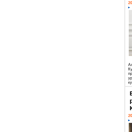
20
А
К
п
у
ку
20