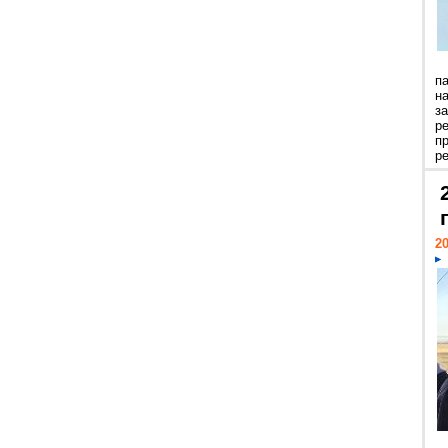
п
н
з
р
п
ре
20