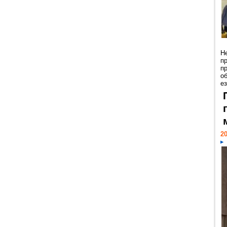
Н
п
п
о
ез
20