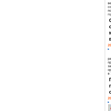
ве
с
п
го
20
р
пр
з
о
в
20