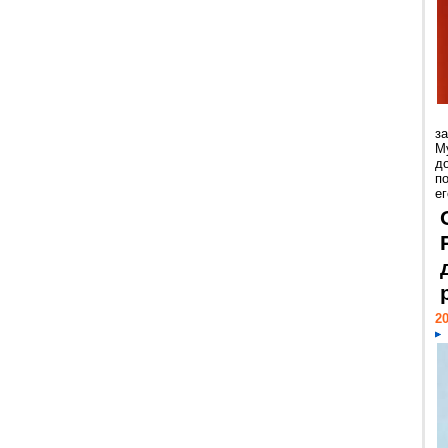
з
М
д
п
ег
20