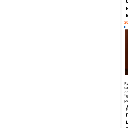
20
К
е
л
"
р