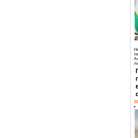
Н
п
А
ли
20