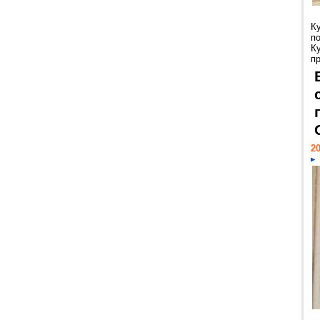
К
п
К
пр
20