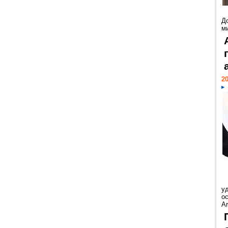
Д
м
20
у
ос
Ar