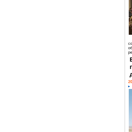
со
о
ре
20