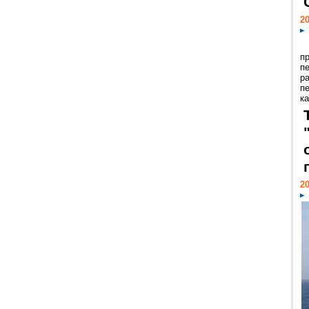
20
п
п
р
п
ка
20