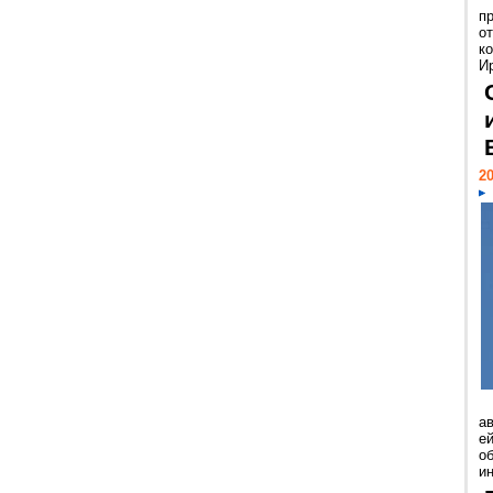
п
о
к
И
20
а
ей
о
и