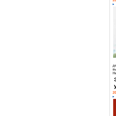
20
д
в
Н
20