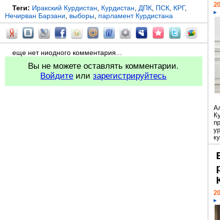
20
Теги:
Иракский Курдистан
,
Курдистан
,
ДПК
,
ПСК
,
КРГ
,
Нечирван Барзани
,
выборы
,
парламент Курдистана
еще нет ниодного комментария...
Вы не можете оставлять комментарии.
Войдите
или
зарегистрируйтесь
А
К
п
у
ку
20