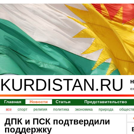
KURDISTAN.RU
н
е
Главная
Новости
Статьи
Представительство
все
спорт
религия
политика
экономика
природа
обществ
ДПК и ПСК подтвердили
поддержку