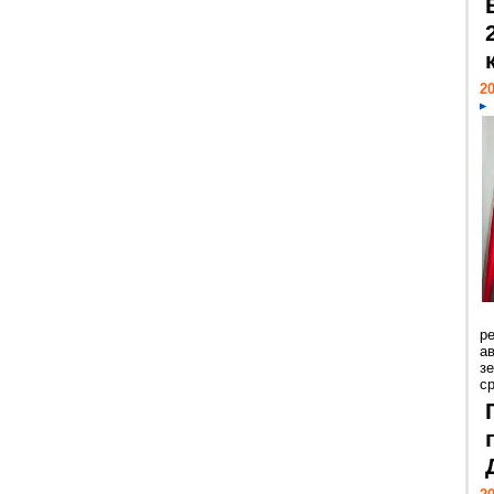
20
р
ав
з
с