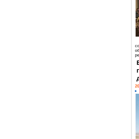
со
о
ре
20