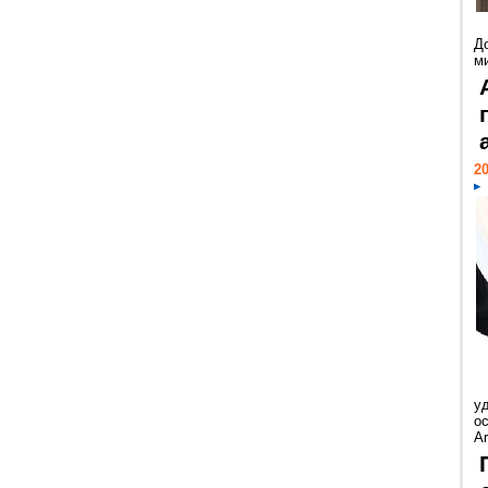
Д
м
20
у
ос
Ar