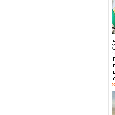
Н
п
А
ли
20