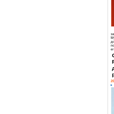
з
М
д
п
ег
20