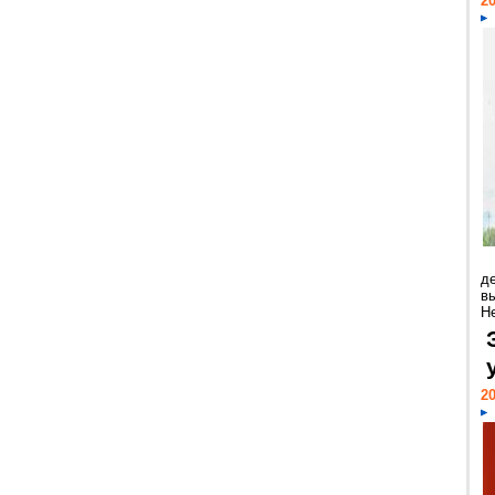
20
д
в
Н
20