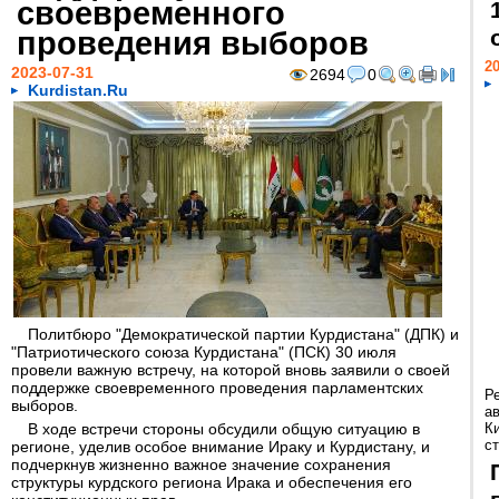
своевременного
проведения выборов
20
2023-07-31
2694
0
Kurdistan.Ru
Политбюро "Демократической партии Курдистана" (ДПК) и
"Патриотического союза Курдистана" (ПСК) 30 июля
провели важную встречу, на которой вновь заявили о своей
поддержке своевременного проведения парламентских
Р
выборов.
а
В ходе встречи стороны обсудили общую ситуацию в
К
ст
регионе, уделив особое внимание Ираку и Курдистану, и
подчеркнув жизненно важное значение сохранения
структуры курдского региона Ирака и обеспечения его