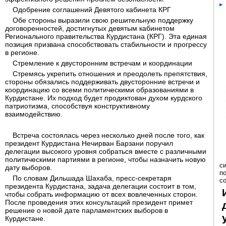
Одобрение соглашений Девятого кабинета КРГ
Обе стороны выразили свою решительную поддержку
договоренностей, достигнутых девятым кабинетом
Регионального правительства Курдистана (КРГ). Эта единая
позиция призвана способствовать стабильности и прогрессу
в регионе.
Стремление к двусторонним встречам и координации
Стремясь укрепить отношения и преодолеть препятствия,
стороны обязались поддерживать двусторонние встречи и
координацию со всеми политическими образованиями в
Курдистане. Их подход будет продиктован духом курдского
патриотизма, способствуя конструктивному
взаимодействию.
Встреча состоялась через несколько дней после того, как
президент Курдистана Нечирван Барзани поручил
делегации высокого уровня собраться вместе с различными
политическими партиями в регионе, чтобы назначить новую
с
дату выборов.
п
По словам Дильшада Шахаба, пресс-секретаря
с
президента Курдистана, задача делегации состоит в том,
чтобы собрать информацию от всех вовлеченных сторон.
После проведения этих консультаций президент примет
решение о новой дате парламентских выборов в
Курдистане.