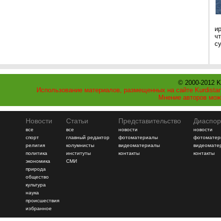
и
ч
с
© 2000-2012 K
Использование материалов, размещенных на сайте Kurdistan
Мнение авторов мож
Новости
Статьи
Представительство
Диаспор
все
все
новости
новости
спорт
главный редактор
фотоматериалы
фотоматер
религия
колумнисты
видеоматериалы
видеомате
политика
институты
контакты
контакты
экономика
СМИ
природа
общество
культура
наука
происшествия
избранное