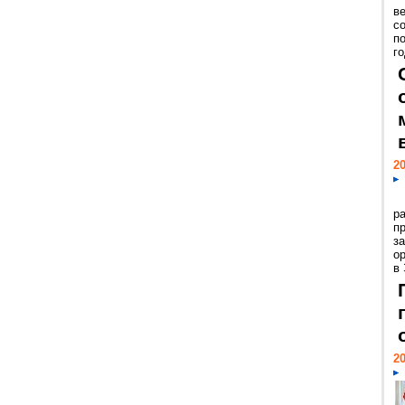
ве
с
п
го
20
р
пр
з
о
в
20