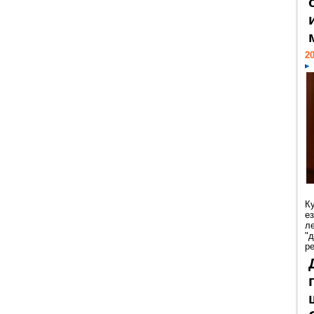
20
К
е
л
"
р