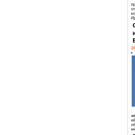
п
о
к
И
20
а
ей
о
и