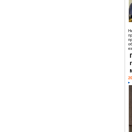
Н
п
п
о
ез
20