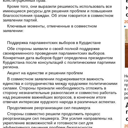
конституционных прав.
Кроме того, они выразили решимость использовать все
имеющиеся ресурсы для решения проблем и повышения
благосостояния граждан. Об этом говорится в совместном
заявлении партий.
20
Ключевые моменты, отмеченные в совместном
заявлении:
Поддержка парламентских выборов в Курдистане
Обе стороны заявили о своей полной поддержке
своевременного проведения парламентских выборов.
Конкретная дата выборов будет определена президентом
Курдистана после консультаций с политическими партиями
региона.
Акцент на единстве и решении проблем
Н
В совместном заявлении подчеркивается важность
г
единства и сотрудничества между курдскими политическими
п
силами. Стороны признали необходимость отложить в
в
сторону незначительные разногласия и совместно работать
р
над решением важнейших вопросов, в конечном итоге
ре
отвечая интересам курдского народа в различных аспектах.
Продолжение реорганизации сил пешмерга
Стороны совместно решили продолжить процесс
реорганизации сил пешмерга. Эти усилия направлены на
укрепление возможностей и готовности сил для
20
эффективного решения проблем безопасности.