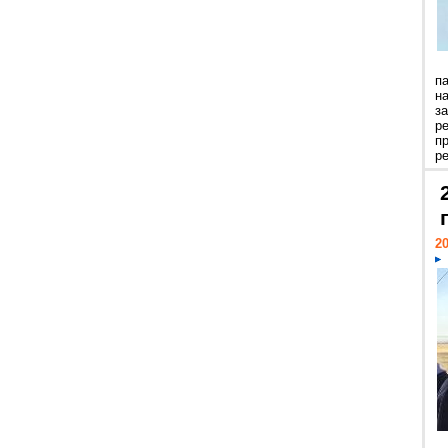
п
н
з
р
п
ре
20