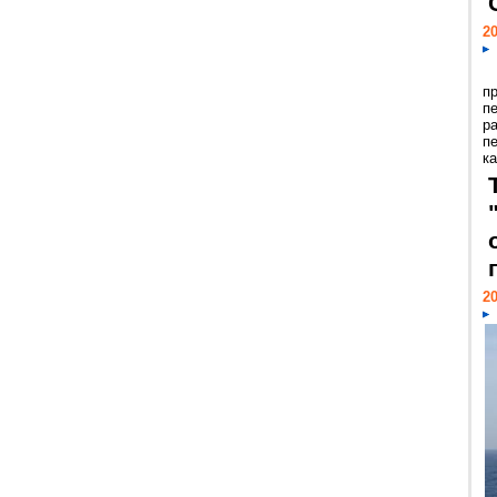
20
п
п
р
п
ка
20