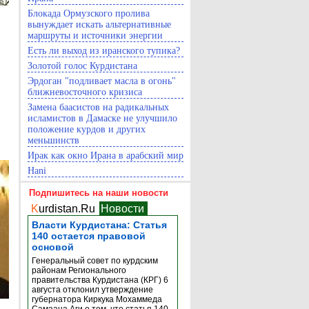
Блокада Ормузского пролива
вынуждает искать альтернативные
маршруты и источники энергии
Есть ли выход из иранского тупика?
Золотой голос Курдистана
Эрдоган "подливает масла в огонь"
ближневосточного кризиса
Замена баасистов на радикальных
исламистов в Дамаске не улучшило
положение курдов и других
меньшинств
Ирак как окно Ирана в арабский мир
Hani
Подпишитесь на наши новости
K
urdistan.Ru
Новости
Власти Курдистана: Статья
140 остается правовой
основой
Генеральный совет по курдским
районам Регионального
правительства Курдистана (КРГ) 6
августа отклонил утверждение
губернатора Киркука Мохаммеда