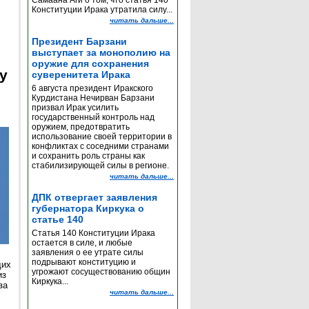
Самаана Аги о том, что статья 140
Конституции Ирака утратила силу...
читать дальше...
Президент Барзани
выступает за монополию на
оружие для сохранения
y
суверенитета Ирака
6 августа президент Иракского
Курдистана Нечирван Барзани
призвал Ирак усилить
государственный контроль над
оружием, предотвратить
использование своей территории в
конфликтах с соседними странами
и сохранить роль страны как
стабилизирующей силы в регионе.
читать дальше...
ДПК отвергает заявления
губернатора Киркука о
статье 140
Статья 140 Конституции Ирака
остается в силе, и любые
заявления о ее утрате силы
подрывают конституцию и
щих
угрожают сосуществованию общин
из
Киркука...
за
читать дальше...