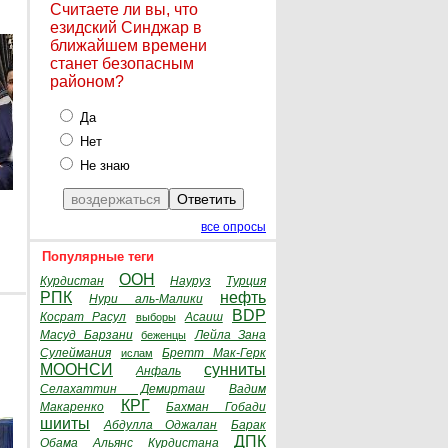
Считаете ли вы, что
езидский Синджар в
ближайшем времени
станет безопасным
районом?
Да
Нет
Не знаю
все опросы
Популярные теги
ООН
Курдистан
Науруз
Турция
РПК
нефть
Нури аль-Малики
BDP
Косрат Расул
Асаиш
выборы
Масуд Барзани
Лейла Зана
беженцы
Сулеймания
Бретт Мак-Герк
ислам
МООНСИ
сунниты
Анфаль
Селахаттин Демирташ
Вадим
КРГ
Макаренко
Бахман Гобади
шииты
Абдулла Оджалан
Барак
ДПК
Обама
Альянс Курдистана