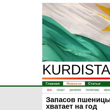
KURDISTA
Главная
Новости
Статьи
все
спорт
религия
политика
эко
Запасов пшеницы
хватает на год