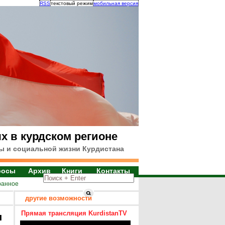
RSS
текстовый режим
мобильная версия
х в курдском регионе
ы и социальной жизни Курдистана
росы
Архив
Книги
Контакты
ранное
другие возможности
Прямая трансляция KurdistanTV
я