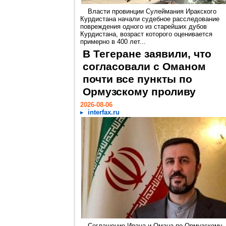
Власти провинции Сулеймания Иракского
Курдистана начали судебное расследование
повреждения одного из старейших дубов
Курдистана, возраст которого оценивается
примерно в 400 лет...
В Тегеране заявили, что
согласовали с Оманом
почти все пункты по
Ормузскому проливу
2026-08-06
interfax.ru
Соглашение Ирана и Омана по Ормузскому