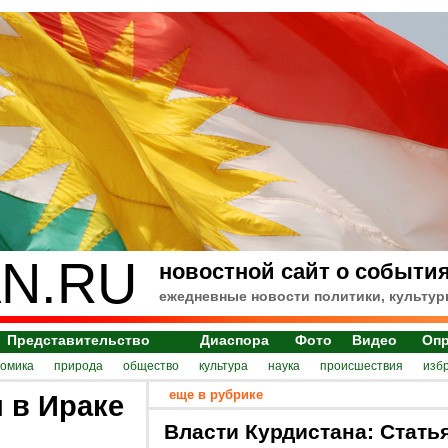
N.RU
новостной сайт о события
ежедневные новости политики, культур
Представительство
Диаспора
Фото
Видео
Оп
номика
природа
общество
культура
наука
происшествия
изб
еще в рубрике
 в Ираке
Власти Курдистана: Стать