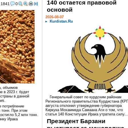
140 остается правовой
1841
0
основой
2026-08-07
Kurdistan.Ru
а, объемов
 в 2023 г. будет
 страны в данной
Генеральный совет по курдским районам
ws.
Регионального правительства Курдистана (КРГ
августа отклонил утверждение губернатора
е потребление
Киркука Мохаммеда Самаана Аги о том, что
 тонн. При этом
статья 140 Конституции Ирака утратила силу...
остигло 5,2 млн тонн.
ынку Ирака
Президент Барзани