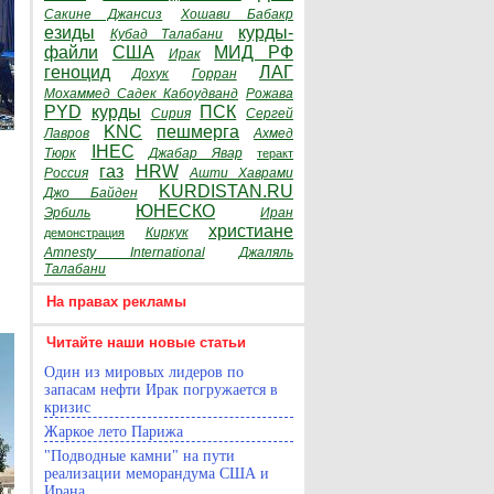
Сакине Джансиз
Хошави Бабакр
езиды
курды-
Кубад Талабани
файли
США
МИД РФ
Ирак
геноцид
ЛАГ
Дохук
Горран
Мохаммед Садек Кабоудванд
Рожава
PYD
курды
ПСК
Сирия
Сергей
KNC
пешмерга
Лавров
Ахмед
IHEC
Тюрк
Джабар Явар
теракт
газ
HRW
Россия
Ашти Хаврами
KURDISTAN.RU
Джо Байден
ЮНЕСКО
Эрбиль
Иран
христиане
Киркук
демонстрация
Amnesty International
Джаляль
Талабани
На правах рекламы
Читайте наши новые статьи
Один из мировых лидеров по
запасам нефти Ирак погружается в
кризис
Жаркое лето Парижа
"Подводные камни" на пути
реализации меморандума США и
Ирана