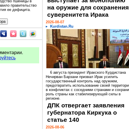
выступает за монополию
водство пшеницы в
тавило правительство
на оружие для сохранения
тия ее дефицита.
суверенитета Ирака
2026-08-07
Kurdistan.Ru
мментарии.
руйтесь
6 августа президент Иракского Курдистана
Нечирван Барзани призвал Ирак усилить
государственный контроль над оружием,
предотвратить использование своей территори
в конфликтах с соседними странами и сохрани
роль страны как стабилизирующей силы в
регионе.
ДПК отвергает заявления
губернатора Киркука о
статье 140
2026-08-06