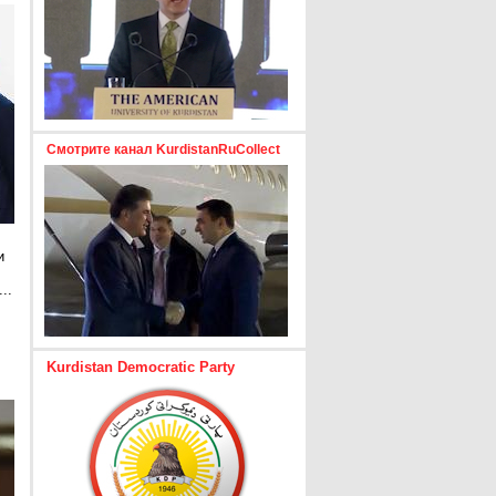
Смотрите канал KurdistanRuCollect
и
..
е
Kurdistan Democratic Party