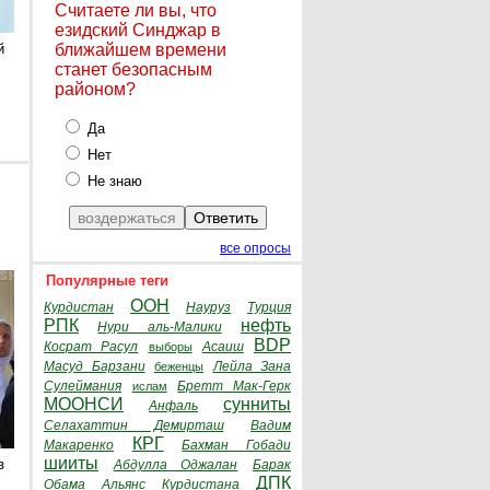
Считаете ли вы, что
езидский Синджар в
й
ближайшем времени
станет безопасным
районом?
Да
Нет
Не знаю
все опросы
Популярные теги
ООН
Курдистан
Науруз
Турция
РПК
нефть
Нури аль-Малики
BDP
Косрат Расул
Асаиш
выборы
Масуд Барзани
Лейла Зана
беженцы
Сулеймания
Бретт Мак-Герк
ислам
МООНСИ
сунниты
Анфаль
Селахаттин Демирташ
Вадим
КРГ
Макаренко
Бахман Гобади
шииты
з
Абдулла Оджалан
Барак
ДПК
Обама
Альянс Курдистана