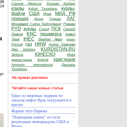
595
Сакине Джансиз
Хошави Бабакр
014
езиды
курды-
Кубад Талабани
файли
США
МИД РФ
Ирак
геноцид
ЛАГ
Дохук
Горран
Мохаммед Садек Кабоудванд
Рожава
PYD
курды
ПСК
Сирия
Сергей
KNC
пешмерга
Лавров
Ахмед
я
IHEC
Тюрк
Джабар Явар
теракт
газ
HRW
Россия
Ашти Хаврами
KURDISTAN.RU
Джо Байден
ЮНЕСКО
Эрбиль
Иран
христиане
Киркук
демонстрация
Amnesty International
Джаляль
Талабани
рт
На правах рекламы
Читайте наши новые статьи
Один из мировых лидеров по
запасам нефти Ирак погружается в
кризис
Жаркое лето Парижа
"Подводные камни" на пути
реализации меморандума США и
Ирана