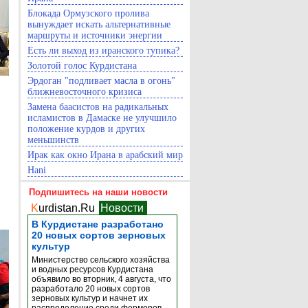
Блокада Ормузского пролива
вынуждает искать альтернативные
маршруты и источники энергии
Есть ли выход из иранского тупика?
Золотой голос Курдистана
Эрдоган "подливает масла в огонь"
ближневосточного кризиса
Замена баасистов на радикальных
исламистов в Дамаске не улучшило
положение курдов и других
меньшинств
Ирак как окно Ирана в арабский мир
Hani
Подпишитесь на наши новости
K
urdistan.Ru
Новости
В Курдистане разработано
20 новых сортов зерновых
культур
Министерство сельского хозяйства
и водных ресурсов Курдистана
объявило во вторник, 4 августа, что
разработало 20 новых сортов
зерновых культур и начнет их