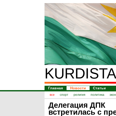
KURDISTA
Главная
Новости
Статьи
все
спорт
религия
политика
эко
Делегация ДПК
встретилась с пр