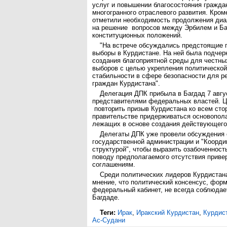
услуг и повышении благосостояния граждан
многогранного отраслевого развития. Кром
отметили необходимость продолжения диа
на решение вопросов между Эрбилем и Ба
конституционных положений.
"На встрече обсуждались предстоящие 
выборы в Курдистане. На ней была подчер
создания благоприятной среды для честны
выборов с целью укрепления политической
стабильности в сфере безопасности для р
граждан Курдистана".
Делегация ДПК прибыла в Багдад 7 авгу
представителями федеральных властей. Це
повторить призыв Курдистана ко всем ст
правительстве придерживаться основопол
лежащих в основе создания действующего 
Делегаты ДПК уже провели обсуждения 
государственной администрации и "Коорди
структурой", чтобы выразить озабоченност
поводу предполагаемого отсутствия приве
соглашениям.
Среди политических лидеров Курдистан
мнение, что политический консенсус, фо
федеральный кабинет, не всегда соблюдае
Багдаде.
Теги:
Ирак
,
Иракский Курдистан
,
Курдис
Ас-Судани