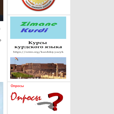
и
о
Опросы