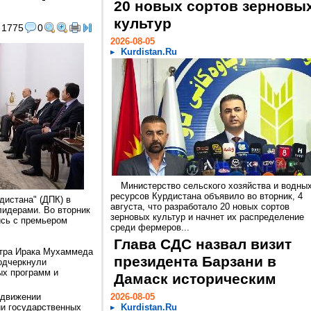
20 новых сортов зерновы
культур
1775
0
2026-08-05
Kurdistan.Ru
Министерство сельского хозяйства и водны
ресурсов Курдистана объявило во вторник, 4
дистана" (ДПК) в
августа, что разработало 20 новых сортов
лидерами. Во вторник
зерновых культур и начнет их распределение
сь с премьером
среди фермеров...
Глава СДС назвал визит
стра Ирака Мухаммеда
президента Барзани в
подчеркнули
ых программ и
Дамаск историческим
одвижении
2026-08-05
ии государственных
Kurdistan.Ru