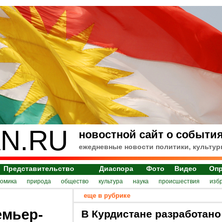
N.RU
новостной сайт о события
ежедневные новости политики, культур
Представительство
Диаспора
Фото
Видео
Оп
номика
природа
общество
культура
наука
происшествия
изб
еще в рубрике
емьер-
В Курдистане разработано