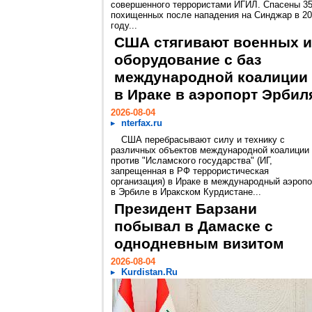
совершенного террористами ИГИЛ. Спасены 3
похищенных после нападения на Синджар в 2
году...
США стягивают военных и
оборудование с баз
международной коалиции
в Ираке в аэропорт Эрбил
2026-08-04
nterfax.ru
США перебрасывают силу и технику с
различных объектов международной коалиции
против "Исламского государства" (ИГ,
запрещенная в РФ террористическая
организация) в Ираке в международный аэропо
в Эрбиле в Иракском Курдистане...
Президент Барзани
побывал в Дамаске с
однодневным визитом
2026-08-04
Kurdistan.Ru