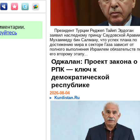
мментарии.
Президент Турции Реджеп Тайип Эрдоган
руйтесь
заявил наследному принцу Саудовской Арави
Мухаммеду бин Салману, что успех плана по
достижению мира в секторе Газа зависит от
полного выполнения Израилем обязательств п
его второму этапу...
Оджалан: Проект закона о
РПК — ключ к
демократической
республике
2026-08-04
Kurdistan.Ru