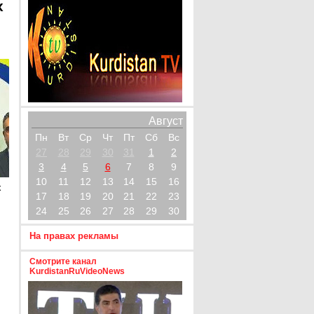
х
Август
Пн
Вт
Ср
Чт
Пт
Сб
Вс
27
28
29
30
31
1
2
3
4
5
6
7
8
9
10
11
12
13
14
15
16
х
17
18
19
20
21
22
23
24
25
26
27
28
29
30
На правах рекламы
Смотрите канал
KurdistanRuVideoNews