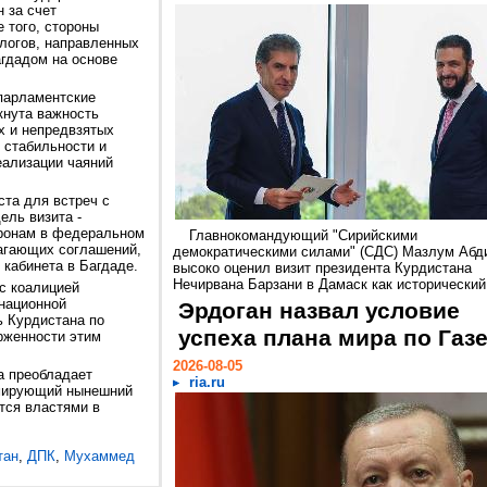
 за счет
е того, стороны
логов, направленных
гдадом на основе
парламентские
кнута важность
х и непредвзятых
 стабильности и
еализации чаяний
ста для встреч с
ль визита -
оронам в федеральном
Главнокомандующий "Сирийскими
агающих соглашений,
демократическими силами" (СДС) Мазлум Абд
кабинета в Багдаде.
высоко оценил визит президента Курдистана
Нечирвана Барзани в Дамаск как исторический.
с коалицией
национной
Эрдоган назвал условие
ь Курдистана по
успеха плана мира по Газ
рженности этим
2026-08-05
а преобладает
ria.ru
рмирующий нынешний
тся властями в
тан
,
ДПК
,
Мухаммед