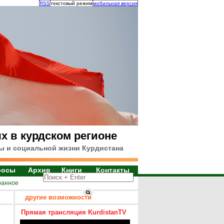
RSS
текстовый режим
мобильная версия
х в курдском регионе
ы и социальной жизни Курдистана
росы
Архив
Книги
Контакты
ранное
другие возможности
Прямая трансляция KurdistanTV