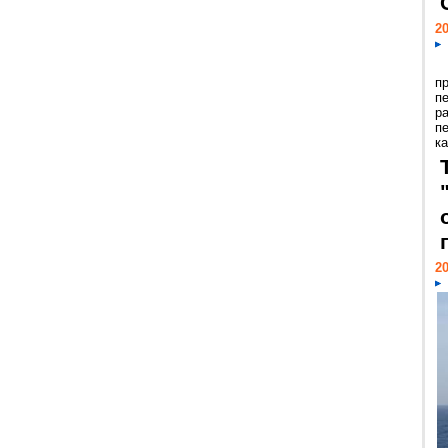
20
п
п
р
п
ка
20