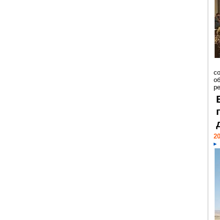
со
о
ре
20