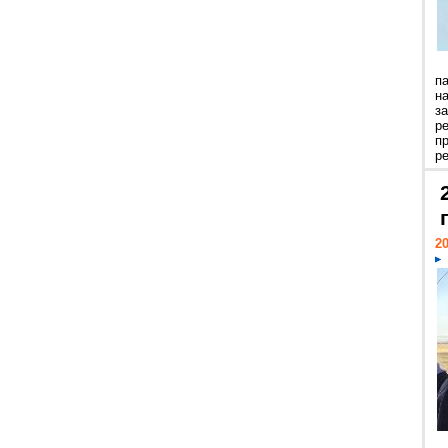
п
н
з
р
п
ре
20