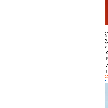
з
М
д
п
ег
20