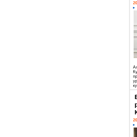
20
А
К
п
у
ку
20