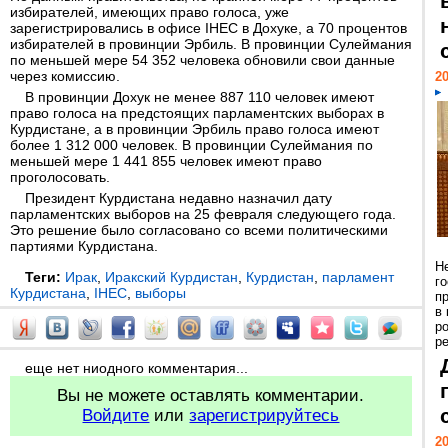
избирателей, имеющих право голоса, уже
зарегистрировались в офисе IHEC в Дохуке, а 70 процентов
избирателей в провинции Эрбиль. В провинции Сулеймания
по меньшей мере 54 352 человека обновили свои данные
через комиссию.
20
В провинции Дохук не менее 887 110 человек имеют
право голоса на предстоящих парламентских выборах в
Курдистане, а в провинции Эрбиль право голоса имеют
более 1 312 000 человек. В провинции Сулеймания по
меньшей мере 1 441 855 человек имеют право
проголосовать.
Президент Курдистана недавно назначил дату
парламентских выборов на 25 февраля следующего года.
Это решение было согласовано со всеми политическими
партиями Курдистана.
Н
Теги:
Ирак
,
Иракский Курдистан
,
Курдистан
,
парламент
г
Курдистана
,
IHEC
,
выборы
п
в
р
ре
еще нет ниодного комментария...
Вы не можете оставлять комментарии.
Войдите
или
зарегистрируйтесь
20