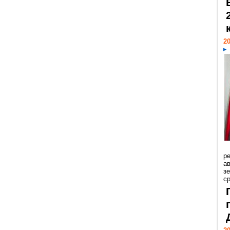
20
р
ав
з
с