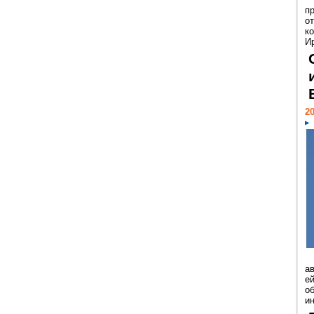
п
о
к
И
20
а
ей
о
и