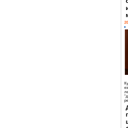
20
К
е
л
"
р