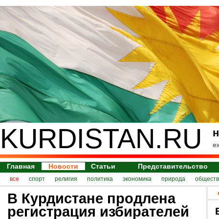
KURDISTAN.RU
н
е
Главная
Новости
Статьи
Представительство
все
спорт
религия
политика
экономика
природа
обществ
В Курдистане продлена
регистрация избирателей