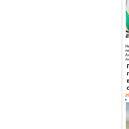
Н
п
А
ли
20