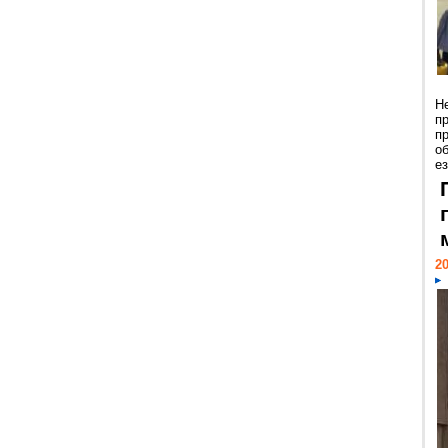
Н
п
п
о
ез
20