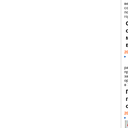
ве
с
п
го
20
р
пр
з
о
в
20