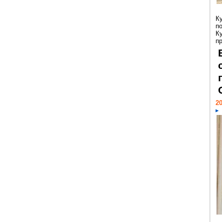
К
п
К
пр
20