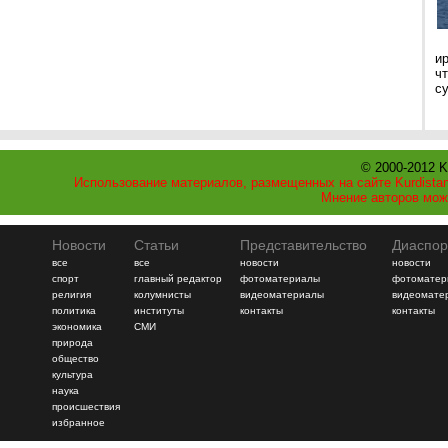
и
ч
с
© 2000-2012 K
Использование материалов, размещенных на сайте Kurdistan
Мнение авторов мож
Новости
Статьи
Представительство
Диаспор
все
все
новости
новости
спорт
главный редактор
фотоматериалы
фотоматер
религия
колумнисты
видеоматериалы
видеомате
политика
институты
контакты
контакты
экономика
СМИ
природа
общество
культура
наука
происшествия
избранное