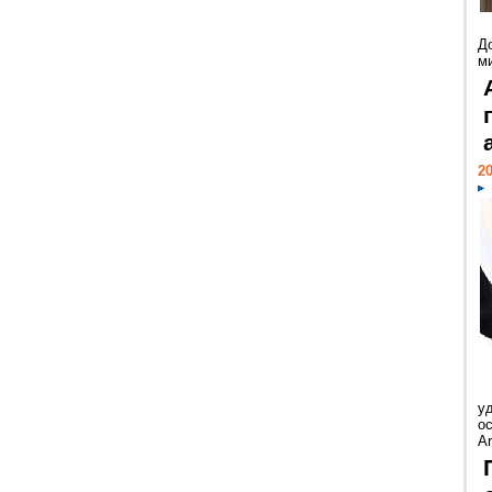
Д
м
20
у
ос
Ar