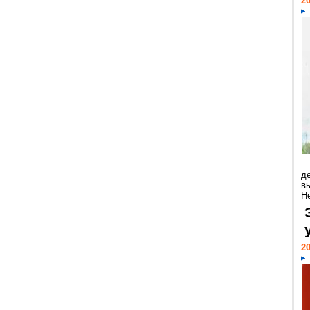
20
д
в
Н
20