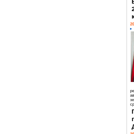
20
р
ав
з
с