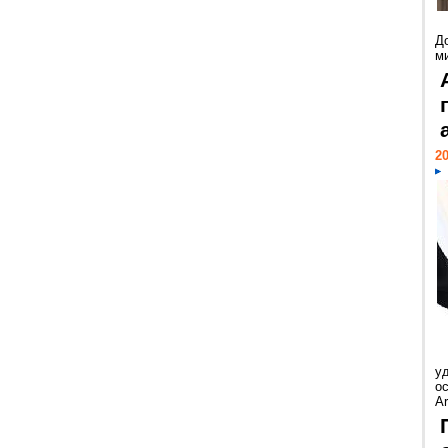
Д
м
20
у
ос
Ar