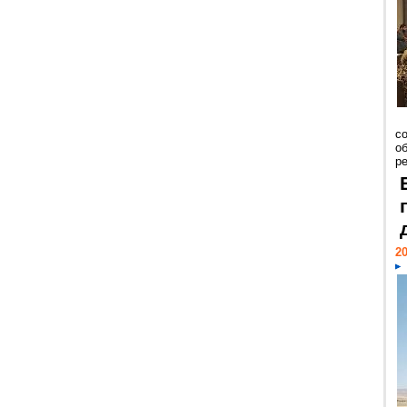
со
о
ре
20