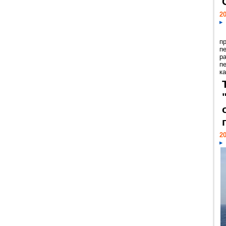
20
п
п
р
п
ка
20