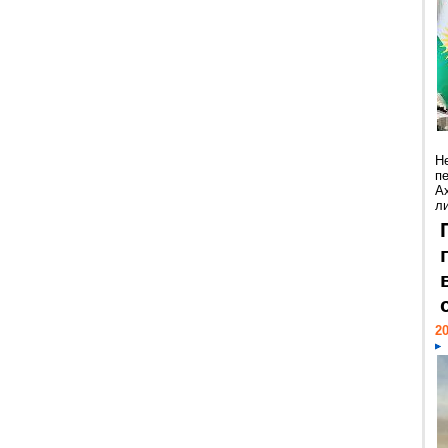
Н
п
А
ли
20