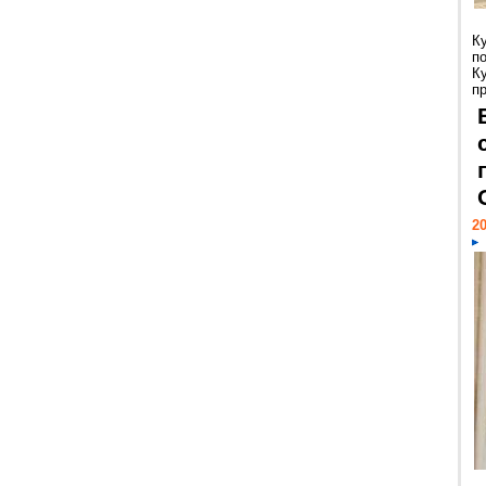
К
п
К
пр
20