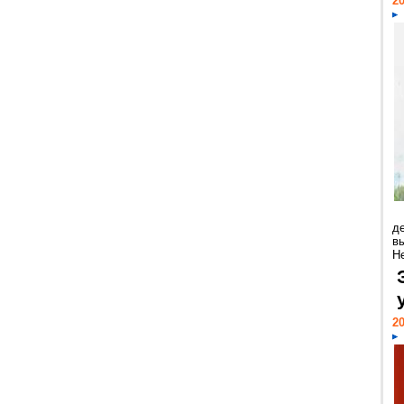
20
д
в
Н
20