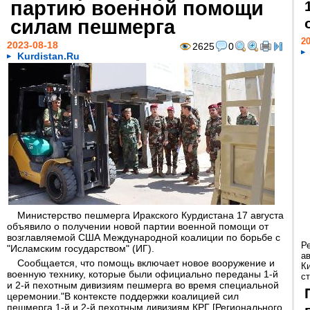
партию военной помощи
силам пешмерга
20
2023-08-18
2625
0
Kurdistan.Ru
Министерство пешмерга Иракского Курдистана 17 августа
объявило о получении новой партии военной помощи от
возглавляемой США Международной коалиции по борьбе с
Р
"Исламским государством" (ИГ).
а
Сообщается, что помощь включает новое вооружение и
К
военную технику, которые были официально переданы 1-й
ст
и 2-й пехотным дивизиям пешмерга во время специальной
церемонии."В контексте поддержки коалицией сил
пешмерга 1-й и 2-й пехотным дивизиям КРГ [Регионального