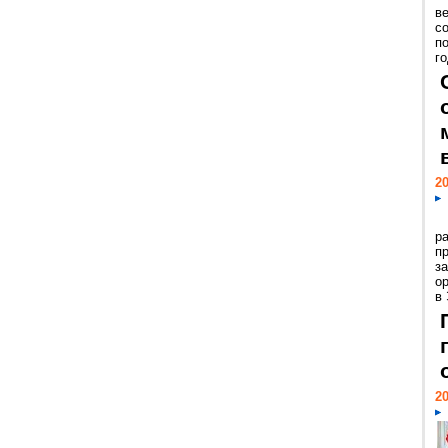
ве
с
п
го
20
р
пр
з
о
в
20