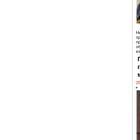
Н
п
п
о
ез
20