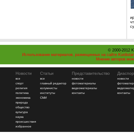
и
ч
с
© 2000-2012 K
Использование материалов, размещенных на сайте Kurdistan
Мнение авторов мож
Новости
Статьи
Представительство
Диаспор
все
все
новости
новости
спорт
главный редактор
фотоматериалы
фотоматер
религия
колумнисты
видеоматериалы
видеомате
политика
институты
контакты
контакты
экономика
СМИ
природа
общество
культура
наука
происшествия
избранное