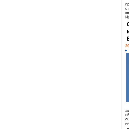
п
о
к
И
20
а
ей
о
и