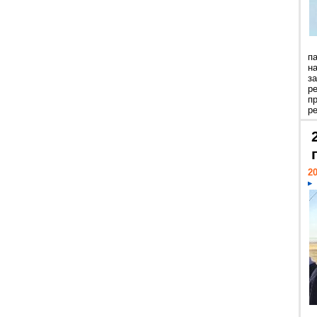
п
н
з
р
п
ре
20