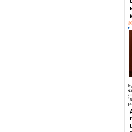
20
К
е
л
"
р