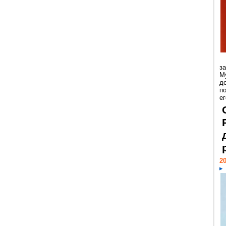
з
М
д
п
ег
20