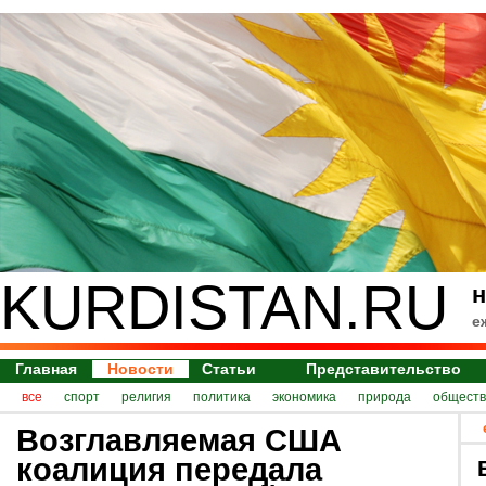
KURDISTAN.RU
н
е
Главная
Новости
Статьи
Представительство
все
спорт
религия
политика
экономика
природа
обществ
Возглавляемая США
коалиция передала