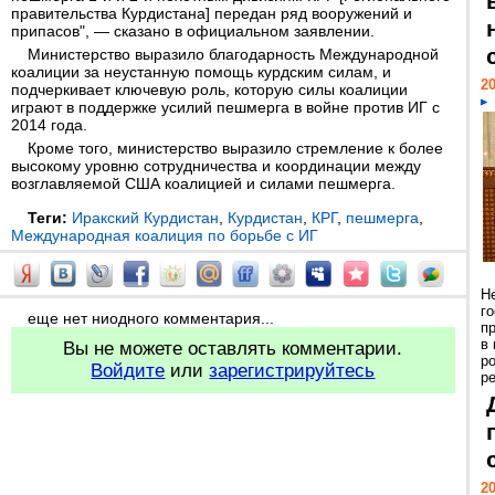
правительства Курдистана] передан ряд вооружений и
припасов", — сказано в официальном заявлении.
Министерство выразило благодарность Международной
коалиции за неустанную помощь курдским силам, и
20
подчеркивает ключевую роль, которую силы коалиции
играют в поддержке усилий пешмерга в войне против ИГ с
2014 года.
Кроме того, министерство выразило стремление к более
высокому уровню сотрудничества и координации между
возглавляемой США коалицией и силами пешмерга.
Теги:
Иракский Курдистан
,
Курдистан
,
КРГ
,
пешмерга
,
Международная коалиция по борьбе с ИГ
Н
г
еще нет ниодного комментария...
п
в
Вы не можете оставлять комментарии.
р
Войдите
или
зарегистрируйтесь
ре
20