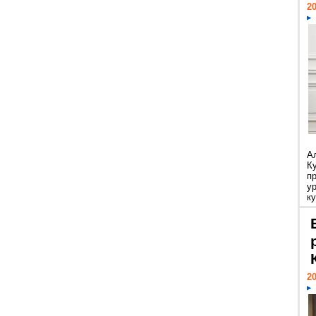
20
А
К
п
у
ку
20