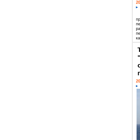
20
п
п
р
п
ка
20