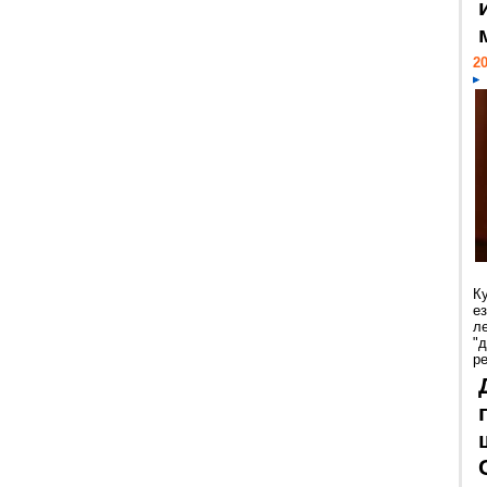
20
К
е
л
"
р