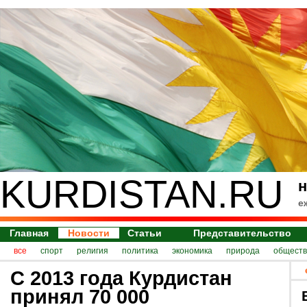
KURDISTAN.RU
н
е
Главная
Новости
Статьи
Представительство
все
спорт
религия
политика
экономика
природа
обществ
С 2013 года Курдистан
принял 70 000