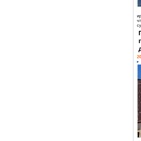
и
ч
с
20