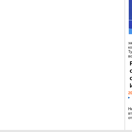
з
к
Т
во
20
Н
в
о