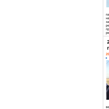
п
н
з
р
п
ре
20
ве