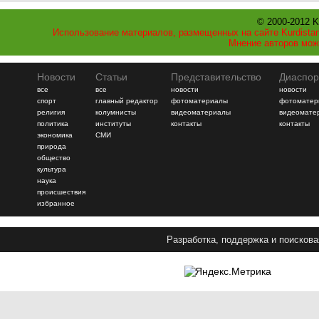
© 2000-2012 K
Использование материалов, размещенных на сайте Kurdistan
Мнение авторов мож
Новости
Статьи
Представительство
Диаспор
все
все
новости
новости
спорт
главный редактор
фотоматериалы
фотоматер
религия
колумнисты
видеоматериалы
видеомате
политика
институты
контакты
контакты
экономика
СМИ
природа
общество
культура
наука
происшествия
избранное
Разработка, поддержка и поискова