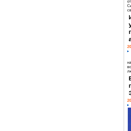
о
С
св
20
н
в
лю
20