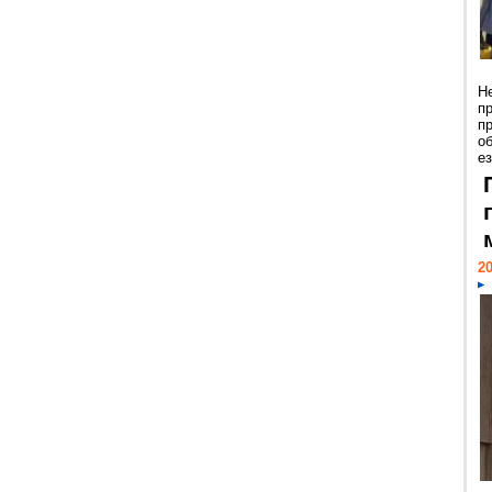
Н
п
п
о
ез
20