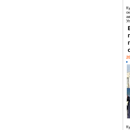
К
ок
а
У
20
К