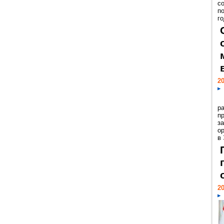
с
п
го
20
р
пр
з
о
в
20