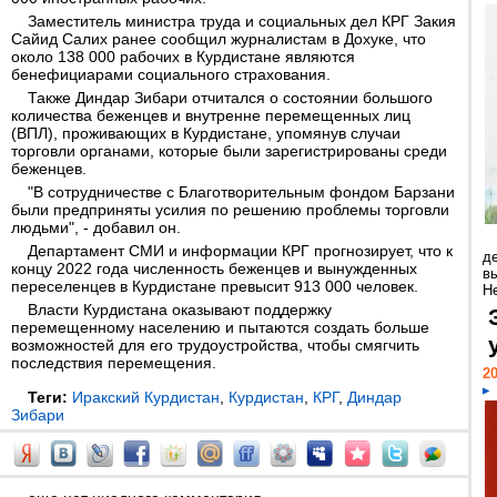
Заместитель министра труда и социальных дел КРГ Закия
Сайид Салих ранее сообщил журналистам в Дохуке, что
около 138 000 рабочих в Курдистане являются
бенефициарами социального страхования.
Также Диндар Зибари отчитался о состоянии большого
количества беженцев и внутренне перемещенных лиц
(ВПЛ), проживающих в Курдистане, упомянув случаи
торговли органами, которые были зарегистрированы среди
беженцев.
"В сотрудничестве с Благотворительным фондом Барзани
были предприняты усилия по решению проблемы торговли
людьми", - добавил он.
Департамент СМИ и информации КРГ прогнозирует, что к
д
концу 2022 года численность беженцев и вынужденных
в
переселенцев в Курдистане превысит 913 000 человек.
Н
Власти Курдистана оказывают поддержку
перемещенному населению и пытаются создать больше
возможностей для его трудоустройства, чтобы смягчить
последствия перемещения.
20
Теги:
Иракский Курдистан
,
Курдистан
,
КРГ
,
Диндар
Зибари