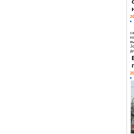
20
с
к
в
Jo
дн
20