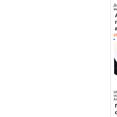
Д
м
20
у
ос
Ar