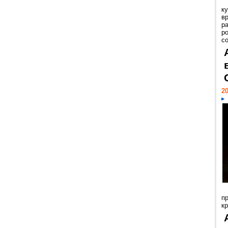
к
в
р
р
с
20
п
к