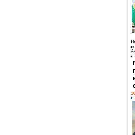
Н
п
А
ли
20