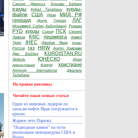
Сакине Джансиз
Хошави Бабакр
езиды
курды-
Кубад Талабани
файли
США
МИД РФ
Ирак
геноцид
ЛАГ
Дохук
Горран
Мохаммед Садек Кабоудванд
Рожава
PYD
курды
ПСК
Сирия
Сергей
KNC
пешмерга
Лавров
Ахмед
IHEC
Тюрк
Джабар Явар
теракт
газ
HRW
Россия
Ашти Хаврами
KURDISTAN.RU
Джо Байден
ЮНЕСКО
Эрбиль
Иран
христиане
Киркук
демонстрация
Amnesty International
Джаляль
Талабани
На правах рекламы
Читайте наши новые статьи
Один из мировых лидеров по
запасам нефти Ирак погружается в
кризис
Жаркое лето Парижа
"Подводные камни" на пути
реализации меморандума США и
Ирана