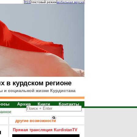
RSS
текстовый режим
мобильная версия
х в курдском регионе
ы и социальной жизни Курдистана
росы
Архив
Книги
Контакты
ранное
другие возможности
Прямая трансляция KurdistanTV
я