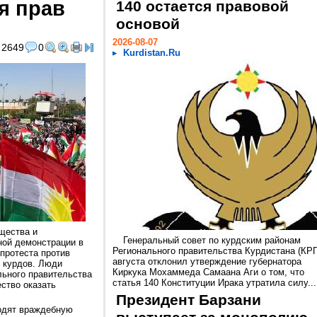
я прав
140 остается правовой
основой
2026-08-07
2649
0
Kurdistan.Ru
бщества и
Генеральный совет по курдским районам
ной демонстрации в
Регионального правительства Курдистана (КРГ
 протеста против
августа отклонил утверждение губернатора
 курдов. Люди
Киркука Мохаммеда Самаана Аги о том, что
ьного правительства
статья 140 Конституции Ирака утратила силу...
ство оказать
Президент Барзани
одят враждебную