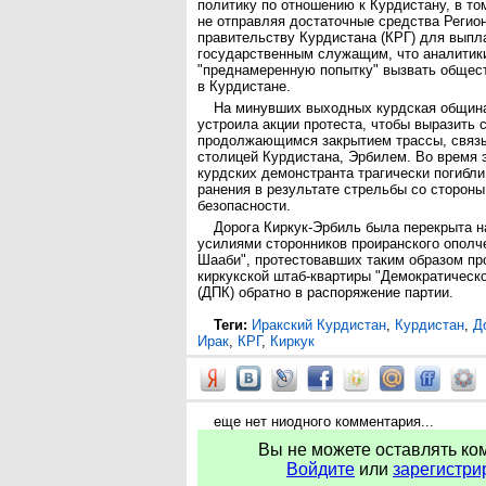
политику по отношению к Курдистану, в то
не отправляя достаточные средства Регио
правительству Курдистана (КРГ) для выпл
государственным служащим, что аналитик
"преднамеренную попытку" вызвать общес
в Курдистане.
На минувших выходных курдская община
устроила акции протеста, чтобы выразить 
продолжающимся закрытием трассы, связ
столицей Курдистана, Эрбилем. Во время 
курдских демонстранта трагически погибли
ранения в результате стрельбы со стороны
безопасности.
Дорога Киркук-Эрбиль была перекрыта 
усилиями сторонников проиранского ополч
Шааби", протестовавших таким образом пр
киркукской штаб-квартиры "Демократическ
(ДПК) обратно в распоряжение партии.
Теги:
Иракский Курдистан
,
Курдистан
,
Д
Ирак
,
КРГ
,
Киркук
еще нет ниодного комментария...
Вы не можете оставлять ко
Войдите
или
зарегистри