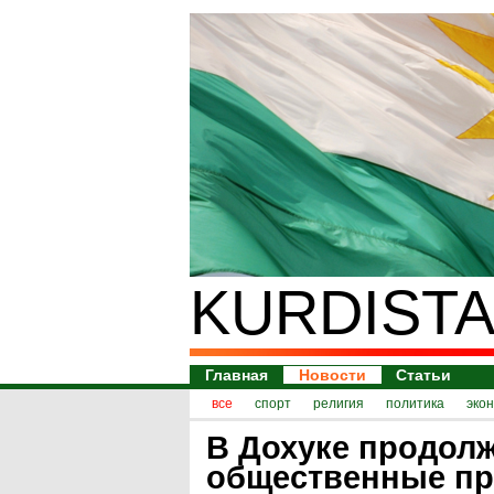
KURDISTA
Главная
Новости
Статьи
все
спорт
религия
политика
эко
В Дохуке продол
общественные пр