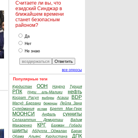
Считаете ли вы, что
езидский Синджар в
ближайшем времени
станет безопасным
районом?
Да
Нет
Не знаю
все опросы
Популярные теги
ООН
Курдистан
Науруз
Турция
РПК
нефть
Нури аль-Малики
BDP
Косрат Расул
Асаиш
выборы
Масуд Барзани
Лейла Зана
беженцы
Сулеймания
Бретт Мак-Герк
ислам
МООНСИ
сунниты
Анфаль
Селахаттин Демирташ
Вадим
КРГ
Макаренко
Бахман Гобади
шииты
Абдулла Оджалан
Барак
ДПК
Обама
Альянс Курдистана