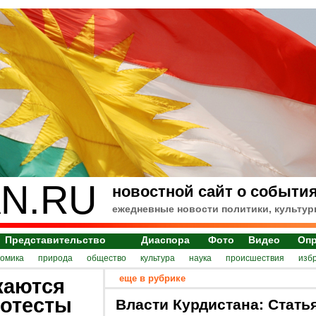
N.RU
новостной сайт о события
ежедневные новости политики, культур
Представительство
Диаспора
Фото
Видео
Оп
номика
природа
общество
культура
наука
происшествия
изб
еще в рубрике
жаются
отесты
Власти Курдистана: Стать