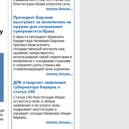
Самаана Аги о том, что статья 140
Конституции Ирака утратила силу...
читать дальше...
Президент Барзани
выступает за монополию на
оружие для сохранения
y
суверенитета Ирака
6 августа президент Иракского
Курдистана Нечирван Барзани
призвал Ирак усилить
государственный контроль над
оружием, предотвратить
использование своей территории в
конфликтах с соседними странами
и сохранить роль страны как
стабилизирующей силы в регионе.
читать дальше...
ДПК отвергает заявления
губернатора Киркука о
статье 140
Статья 140 Конституции Ирака
остается в силе, и любые
заявления о ее утрате силы
подрывают конституцию и
щих
угрожают сосуществованию общин
из
Киркука...
за
читать дальше...