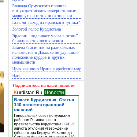
Блокада Ормузского пролива
вынуждает искать альтернативные
маршруты и источники энергии
Есть ли выход из иранского тупика?
Золотой голос Курдистана
Эрдоган "подливает масла в огонь"
ближневосточного кризиса
Замена баасистов на радикальных
исламистов в Дамаске не улучшило
положение курдов и других
меньшинств
Ирак как окно Ирана в арабский мир
Hani
Подпишитесь на наши новости
K
urdistan.Ru
Новости
Власти Курдистана: Статья
140 остается правовой
основой
Генеральный совет по курдским
районам Регионального
правительства Курдистана (КРГ) 6
августа отклонил утверждение
губернатора Киркука Мохаммеда