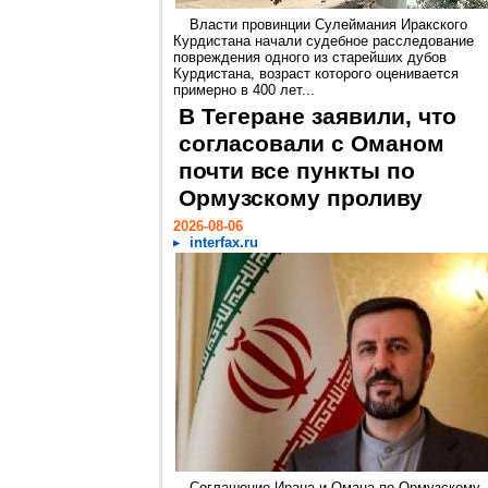
Власти провинции Сулеймания Иракского
Курдистана начали судебное расследование
повреждения одного из старейших дубов
Курдистана, возраст которого оценивается
примерно в 400 лет...
В Тегеране заявили, что
согласовали с Оманом
почти все пункты по
Ормузскому проливу
2026-08-06
interfax.ru
Соглашение Ирана и Омана по Ормузскому