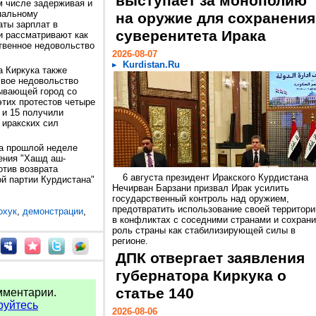
выступает за монополию
м числе задерживая и
нальному
на оружие для сохранения
аты зарплат в
суверенитета Ирака
и рассматривают как
твенное недовольство
2026-08-07
Kurdistan.Ru
 Киркука также
свое недовольство
ывающей город со
этих протестов четыре
 и 15 получили
 иракских сил
на прошлой неделе
ения "Хашд аш-
отив возврата
6 августа президент Иракского Курдистана
ой партии Курдистана"
Нечирван Барзани призвал Ирак усилить
государственный контроль над оружием,
предотвратить использование своей территори
охук
,
демонстрации
,
в конфликтах с соседними странами и сохрани
роль страны как стабилизирующей силы в
регионе.
ДПК отвергает заявления
губернатора Киркука о
статье 140
мментарии.
руйтесь
2026-08-06