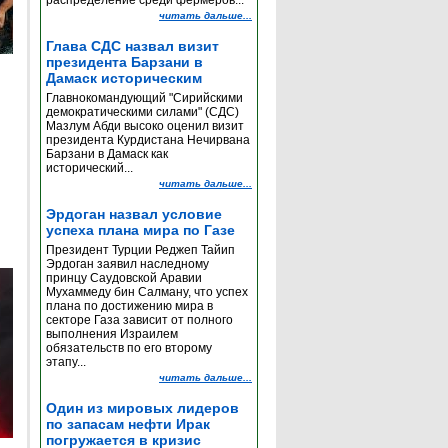
распределение среди фермеров...
читать дальше...
Глава СДС назвал визит
президента Барзани в
Дамаск историческим
Главнокомандующий "Сирийскими
демократическими силами" (СДС)
Мазлум Абди высоко оценил визит
президента Курдистана Нечирвана
Барзани в Дамаск как
исторический...
читать дальше...
Эрдоган назвал условие
успеха плана мира по Газе
Президент Турции Реджеп Тайип
Эрдоган заявил наследному
принцу Саудовской Аравии
Мухаммеду бин Салману, что успех
плана по достижению мира в
секторе Газа зависит от полного
выполнения Израилем
обязательств по его второму
этапу...
читать дальше...
Один из мировых лидеров
по запасам нефти Ирак
погружается в кризис