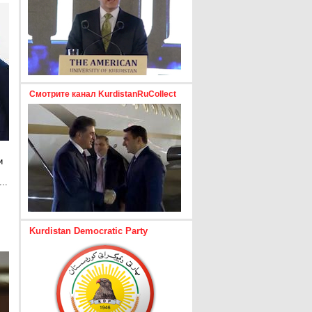
Смотрите канал KurdistanRuCollect
и
..
е
Kurdistan Democratic Party