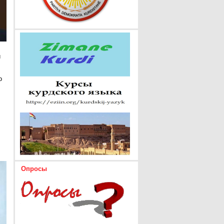
и
о
Опросы