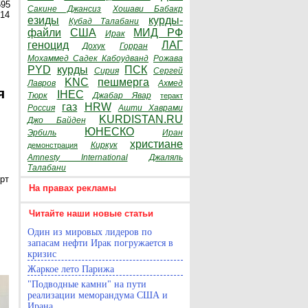
595
Сакине Джансиз
Хошави Бабакр
014
езиды
курды-
Кубад Талабани
файли
США
МИД РФ
Ирак
геноцид
ЛАГ
Дохук
Горран
Мохаммед Садек Кабоудванд
Рожава
PYD
курды
ПСК
Сирия
Сергей
KNC
пешмерга
Лавров
Ахмед
я
IHEC
Тюрк
Джабар Явар
теракт
газ
HRW
Россия
Ашти Хаврами
KURDISTAN.RU
Джо Байден
ЮНЕСКО
Эрбиль
Иран
христиане
Киркук
демонстрация
Amnesty International
Джаляль
Талабани
рт
На правах рекламы
Читайте наши новые статьи
Один из мировых лидеров по
запасам нефти Ирак погружается в
кризис
Жаркое лето Парижа
"Подводные камни" на пути
реализации меморандума США и
Ирана