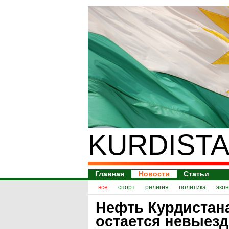
KURDISTA
Главная
Новости
Статьи
все
спорт
религия
политика
эко
Нефть Курдистан
остается невыез