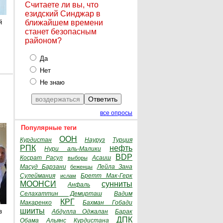
Считаете ли вы, что
езидский Синджар в
й
ближайшем времени
станет безопасным
районом?
Да
Нет
Не знаю
все опросы
Популярные теги
ООН
Курдистан
Науруз
Турция
РПК
нефть
Нури аль-Малики
BDP
Косрат Расул
Асаиш
выборы
Масуд Барзани
Лейла Зана
беженцы
Сулеймания
Бретт Мак-Герк
ислам
МООНСИ
сунниты
Анфаль
Селахаттин Демирташ
Вадим
КРГ
Макаренко
Бахман Гобади
шииты
з
Абдулла Оджалан
Барак
ДПК
Обама
Альянс Курдистана