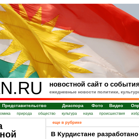
N.RU
новостной сайт о события
ежедневные новости политики, культур
Представительство
Диаспора
Фото
Видео
Оп
номика
природа
общество
культура
наука
происшествия
изб
еще в рубрике
а
дной
В Курдистане разработано