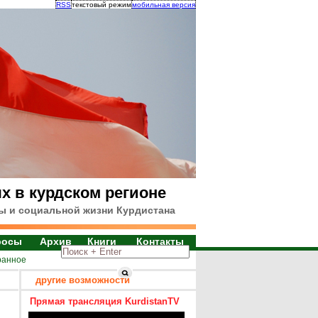
RSS
текстовый режим
мобильная версия
х в курдском регионе
ы и социальной жизни Курдистана
росы
Архив
Книги
Контакты
ранное
другие возможности
Прямая трансляция KurdistanTV