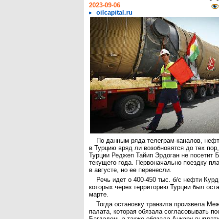
2023-09-06
oilcapital.ru
По данным ряда телеграм-каналов, неф
в Турцию вряд ли возобновятся до тех пор,
Турции Реджеп Тайип Эрдоган не посетит Б
текущего года. Первоначально поездку пл
в августе, но ее перенесли.
Речь идет о 400-450 тыс. б/с нефти Курд
которых через территорию Турции был ост
марте.
Тогда остановку транзита произвела Ме
палата, которая обязала согласовывать по
Багдадом, а также обязала Анкару выплат