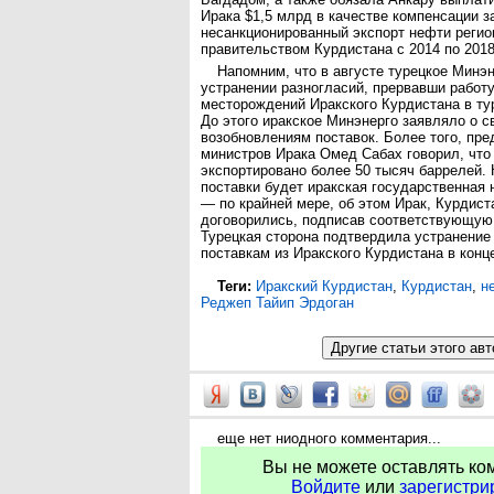
Ирака $1,5 млрд в качестве компенсации з
несанкционированный экспорт нефти реги
правительством Курдистана с 2014 по 2018
Напомним, что в августе турецкое Минэ
устранении разногласий, прервавши работ
месторождений Иракского Курдистана в ту
До этого иракское Минэнерго заявляло о с
возобновлениям поставок. Более того, пр
министров Ирака Омед Сабах говорил, что
экспортировано более 50 тысяч баррелей.
поставки будет иракская государственна
— по крайней мере, об этом Ирак, Курдист
договорились, подписав соответствующую
Турецкая сторона подтвердила устранение
поставкам из Иракского Курдистана в конце
Теги:
Иракский Курдистан
,
Курдистан
,
н
Реджеп Тайип Эрдоган
еще нет ниодного комментария...
Вы не можете оставлять ко
Войдите
или
зарегистри