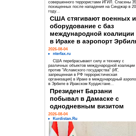
совершенного террористами ИГИЛ. Спасены 3
похищенных после нападения на Синджар в 2
году...
США стягивают военных и
оборудование с баз
международной коалиции
в Ираке в аэропорт Эрбил
2026-08-04
nterfax.ru
США перебрасывают силу и технику с
различных объектов международной коалиции
против "Исламского государства" (ИГ,
запрещенная в РФ террористическая
организация) в Ираке в международный аэропо
в Эрбиле в Иракском Курдистане...
Президент Барзани
побывал в Дамаске с
однодневным визитом
2026-08-04
Kurdistan.Ru