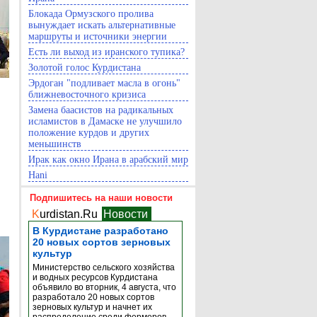
Блокада Ормузского пролива
вынуждает искать альтернативные
маршруты и источники энергии
Есть ли выход из иранского тупика?
Золотой голос Курдистана
Эрдоган "подливает масла в огонь"
ближневосточного кризиса
Замена баасистов на радикальных
исламистов в Дамаске не улучшило
положение курдов и других
меньшинств
Ирак как окно Ирана в арабский мир
Hani
Подпишитесь на наши новости
K
urdistan.Ru
Новости
В Курдистане разработано
20 новых сортов зерновых
культур
Министерство сельского хозяйства
и водных ресурсов Курдистана
объявило во вторник, 4 августа, что
разработало 20 новых сортов
зерновых культур и начнет их