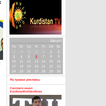
х
Август
Пн
Вт
Ср
Чт
Пт
Сб
Вс
27
28
29
30
31
1
2
3
4
5
6
7
8
9
10
11
12
13
14
15
16
х
17
18
19
20
21
22
23
24
25
26
27
28
29
30
На правах рекламы
Смотрите канал
KurdistanRuVideoNews