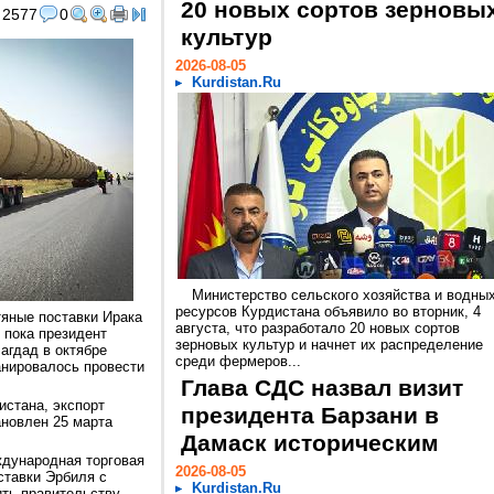
20 новых сортов зерновы
2577
0
культур
2026-08-05
Kurdistan.Ru
Министерство сельского хозяйства и водны
ресурсов Курдистана объявило во вторник, 4
тяные поставки Ирака
августа, что разработало 20 новых сортов
 пока президент
зерновых культур и начнет их распределение
агдад в октябре
среди фермеров...
анировалось провести
Глава СДС назвал визит
истана, экспорт
президента Барзани в
ановлен 25 марта
Дамаск историческим
ждународная торговая
2026-08-05
ставки Эрбиля с
Kurdistan.Ru
ить правительству