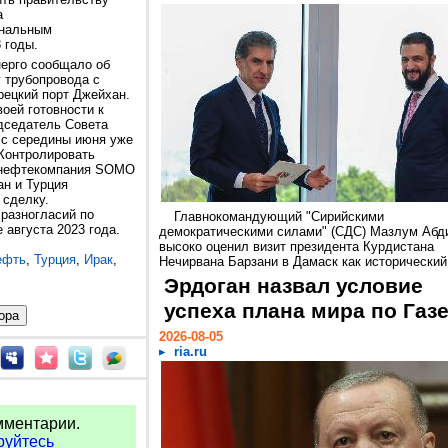
а
ональным
 годы.
нерго сообщало об
у трубопровода с
рецкий порт Джейхан.
воей готовности к
едседатель Совета
 с середины июня уже
 Контролировать
я нефтекомпания SOMO
ан и Турция
 сделку.
 разногласий по
Главнокомандующий "Сирийскими
 августа 2023 года.
демократическими силами" (СДС) Мазлум Абд
высоко оценил визит президента Курдистана
ефть
,
Турция
,
Ирак
,
Нечирвана Барзани в Дамаск как исторический.
Эрдоган назвал условие
успеха плана мира по Газ
2026-08-05
ria.ru
мментарии.
руйтесь