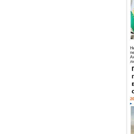
Н
п
А
ли
20