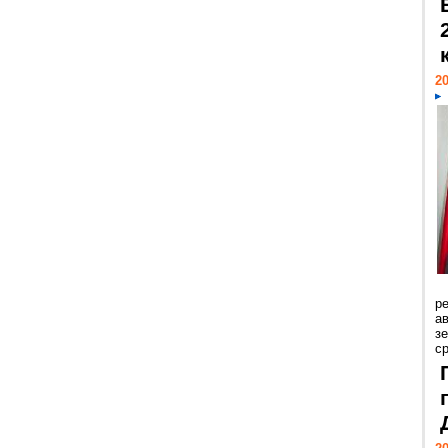
20
р
ав
з
с