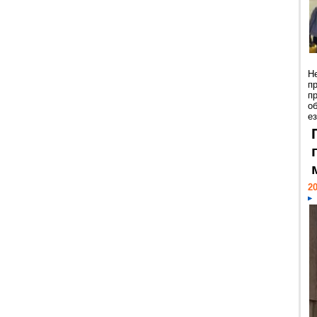
Н
п
п
о
ез
20