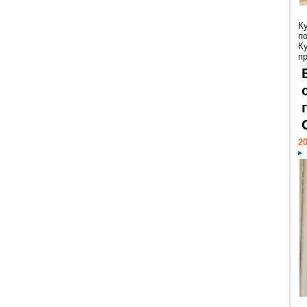
К
п
К
пр
20