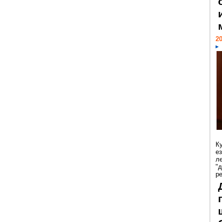
20
К
е
л
"
р