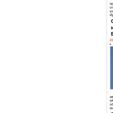
п
о
к
И
20
а
ей
о
и