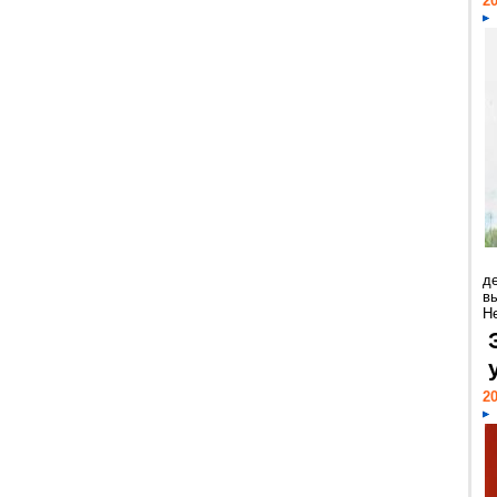
20
д
в
Н
20