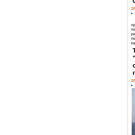
20
п
п
р
п
ка
20