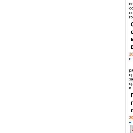
ве
с
п
го
20
р
пр
з
о
в
20