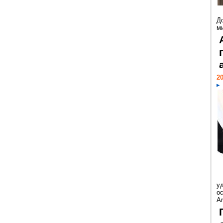
Д
м
20
у
ос
Ar