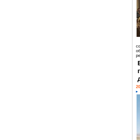
со
о
ре
20