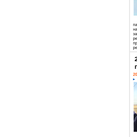
п
н
з
р
п
ре
20