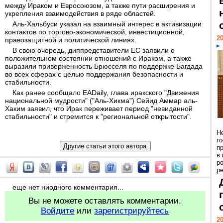
между Ираком и Евросоюзом, а также пути расширения и
укрепления взаимодействия в ряде областей.
Аль-Хальбуси указал на взаимный интерес в активизации
контактов по торгово-экономической, инвестиционной,
20
правозащитной и политической линиях.
В свою очередь, диппредставители ЕС заявили о
положительном состоянии отношений с Ираком, а также
выразили приверженность Брюсселя по поддержке Багдада
во всех сферах с целью поддержания безопасности и
стабильности.
Как ранее сообщало EADaily, глава иракского "Движения
национальной мудрости" ("Аль-Хикма") Сейид Аммар аль-
Хаким заявил, что Ирак переживает период "невиданной
стабильности" и стремится к "региональной открытости".
Н
г
п
в
р
ре
еще нет ниодного комментария...
Вы не можете оставлять комментарии.
Войдите
или
зарегистрируйтесь
20