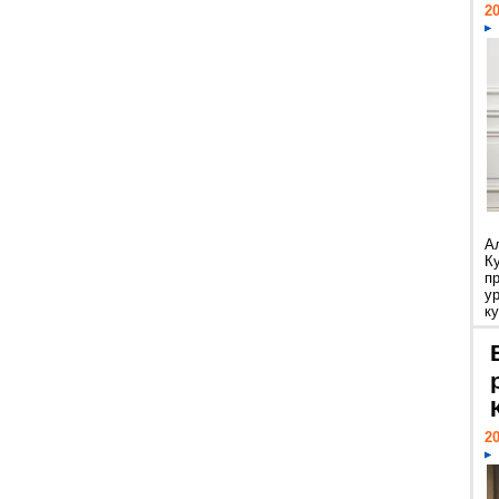
20
А
К
п
у
ку
20