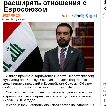
расширять отношения с
Евросоюзом
20
2023-09-13
1807
0
eadaily.com
Спикер иракского парламента (Совета Представителей)
Мухаммед аль-Хальбуси заявил, что Ирак нацелен на
расширение отношений с Европейским Союзом. Об этом
Р
сообщает иракское новостное агентство INA.
а
К
Соответствующее заявление политик сделал во время
ст
встречи с послами и представителями дипломатической
миссии ЕС в Багдаде.
В ходе встречи стороны обсудили состояние отношений