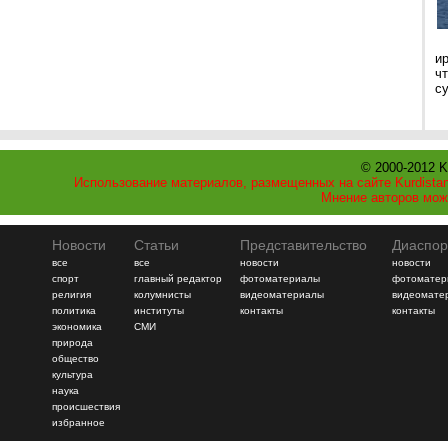
и
ч
с
© 2000-2012 K
Использование материалов, размещенных на сайте Kurdistan
Мнение авторов мож
Новости
Статьи
Представительство
Диаспор
все
все
новости
новости
спорт
главный редактор
фотоматериалы
фотоматер
религия
колумнисты
видеоматериалы
видеомате
политика
институты
контакты
контакты
экономика
СМИ
природа
общество
культура
наука
происшествия
избранное