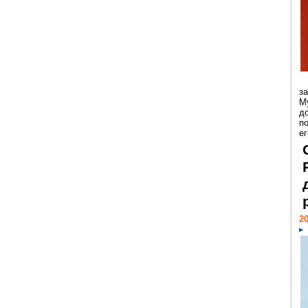
з
М
д
п
ег
20