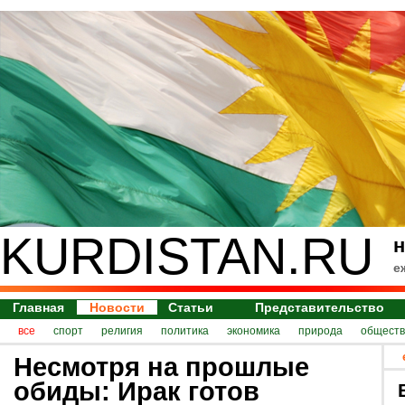
KURDISTAN.RU
н
е
Главная
Новости
Статьи
Представительство
все
спорт
религия
политика
экономика
природа
обществ
Несмотря на прошлые
обиды: Ирак готов