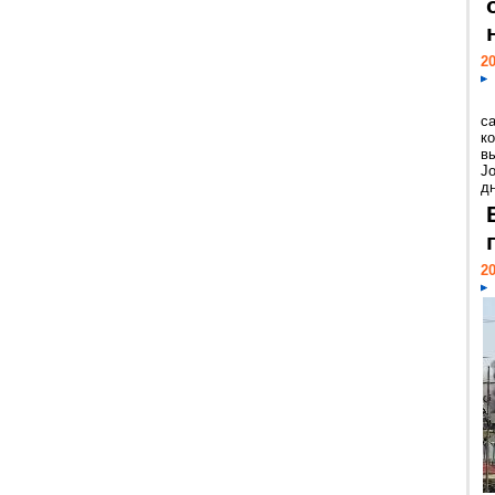
20
с
к
в
Jo
дн
20