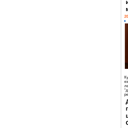
20
К
е
л
"
р