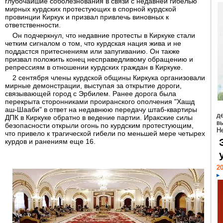
глубочайшие соболезнования в связи с недавней гибелью
мирных курдских протестующих в спорной курдской
провинции Киркук и призвал привлечь виновных к
ответственности.
Он подчеркнул, что недавние протесты в Киркуке стали
четким сигналом о том, что курдская нация жива и не
поддастся притеснениям или запугиванию. Он также
призвал положить конец несправедливому обращению и
репрессиям в отношении курдских граждан в Киркуке.
2 сентября члены курдской общины Киркука организовали
мирные демонстрации, выступая за открытие дороги,
связывающей город с Эрбилем. Ранее дорога была
перекрыта сторонниками проиранского ополчения "Хашд
аш-Шааби" в ответ на недавнюю передачу штаб-квартиры
д
ДПК в Киркуке обратно в ведение партии. Иракские силы
в
безопасности открыли огонь по курдским протестующим,
Н
что привело к трагической гибели по меньшей мере четырех
курдов и ранениям еще 16.
20