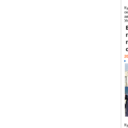
К
ок
а
У
20
К