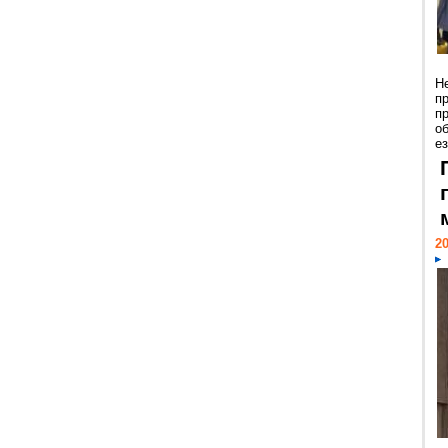
Н
п
п
о
ез
20