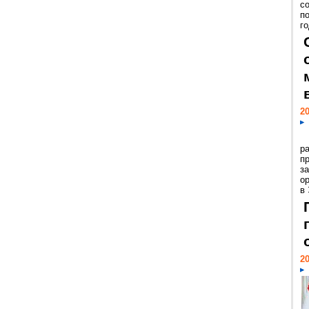
с
п
го
20
р
пр
з
о
в
20