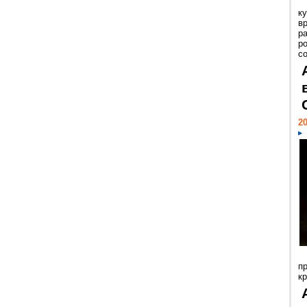
к
в
р
р
с
20
п
к