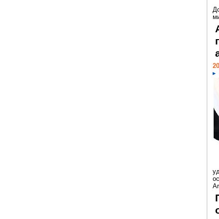
Д
м
20
у
ос
Ar