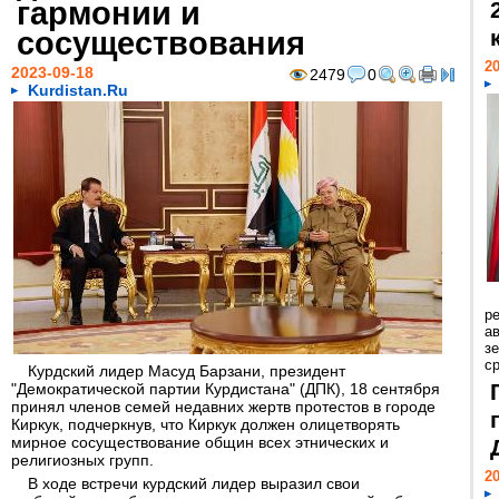
гармонии и
сосуществования
20
2023-09-18
2479
0
Kurdistan.Ru
р
ав
з
с
Курдский лидер Масуд Барзани, президент
"Демократической партии Курдистана" (ДПК), 18 сентября
принял членов семей недавних жертв протестов в городе
Киркук, подчеркнув, что Киркук должен олицетворять
мирное сосуществование общин всех этнических и
религиозных групп.
20
В ходе встречи курдский лидер выразил свои