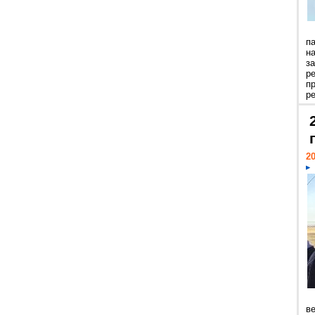
п
н
з
р
п
ре
20
ве