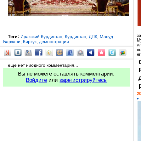
з
Теги:
Иракский Курдистан
,
Курдистан
,
ДПК
,
Масуд
М
Барзани
,
Киркук
,
демонстрации
д
п
ег
еще нет ниодного комментария...
Вы не можете оставлять комментарии.
Войдите
или
зарегистрируйтесь
20