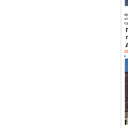
и
ч
с
20