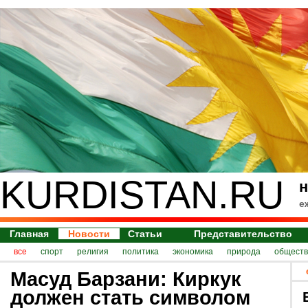
KURDISTAN.RU
н
е
Главная
Новости
Статьи
Представительство
все
спорт
религия
политика
экономика
природа
обществ
Масуд Барзани: Киркук
должен стать символом