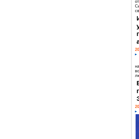
о
С
св
20
н
в
лю
20