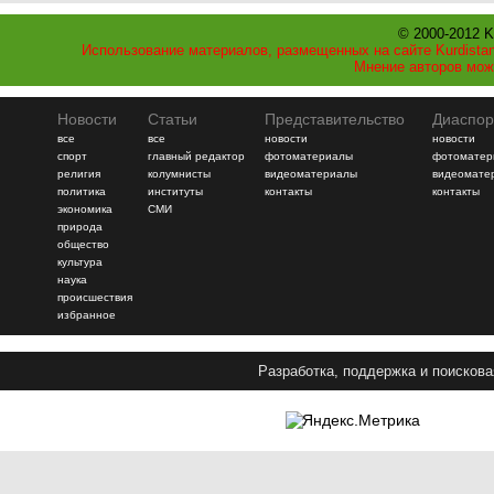
© 2000-2012 K
Использование материалов, размещенных на сайте Kurdistan
Мнение авторов мож
Новости
Статьи
Представительство
Диаспор
все
все
новости
новости
спорт
главный редактор
фотоматериалы
фотоматер
религия
колумнисты
видеоматериалы
видеомате
политика
институты
контакты
контакты
экономика
СМИ
природа
общество
культура
наука
происшествия
избранное
Разработка, поддержка и поискова