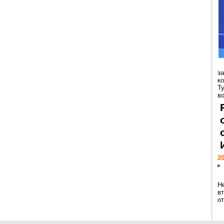
з
к
Т
во
20
Н
в
о