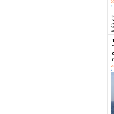
20
п
п
р
п
ка
20