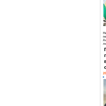
Н
п
А
ли
20