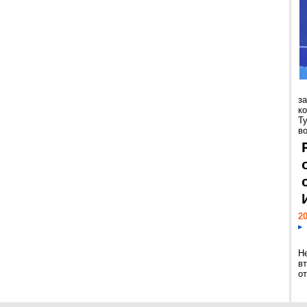
з
к
Т
во
20
Н
в
о