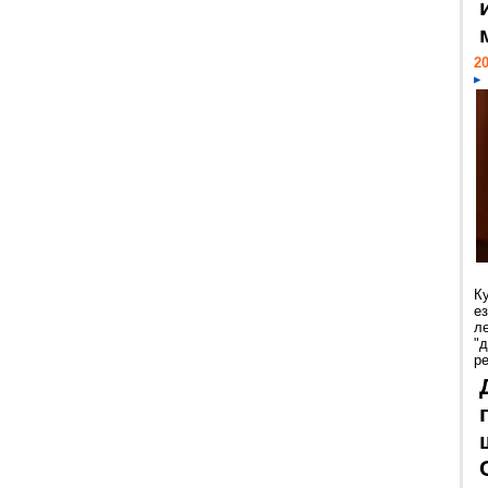
20
К
е
л
"
р