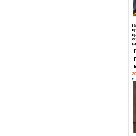
Н
п
п
о
ез
20