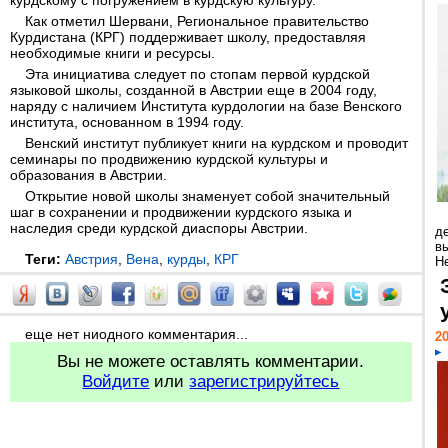
курдскому с погружением в курдскую культуру.
Как отметил Шервани, Региональное правительство
Курдистана (КРГ) поддерживает школу, предоставляя
необходимые книги и ресурсы.
Эта инициатива следует по стопам первой курдской
языковой школы, созданной в Австрии еще в 2004 году,
наряду с наличием Института курдологии на базе Венского
института, основанном в 1994 году.
Венский институт публикует книги на курдском и проводит
семинары по продвижению курдской культуры и
образования в Австрии.
Открытие новой школы знаменует собой значительный
шаг в сохранении и продвижении курдского языка и
наследия среди курдской диаспоры Австрии.
д
в
Теги:
Австрия
,
Вена
,
курды
,
КРГ
Н
еще нет ниодного комментария...
20
Вы не можете оставлять комментарии.
Войдите
или
зарегистрируйтесь