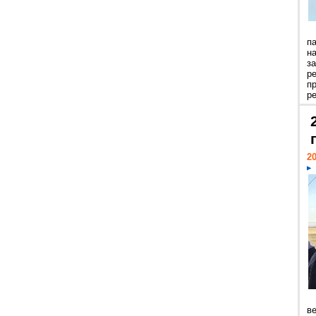
п
н
з
р
п
ре
20
ве