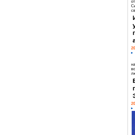
о
С
св
20
н
в
лю
20