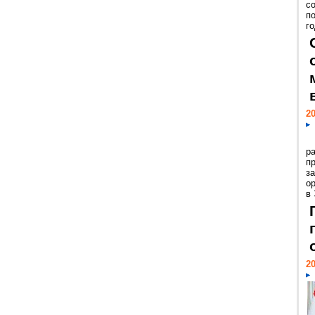
с
п
го
20
р
пр
з
о
в
20