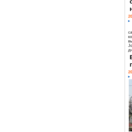
20
с
к
в
Jo
дн
20