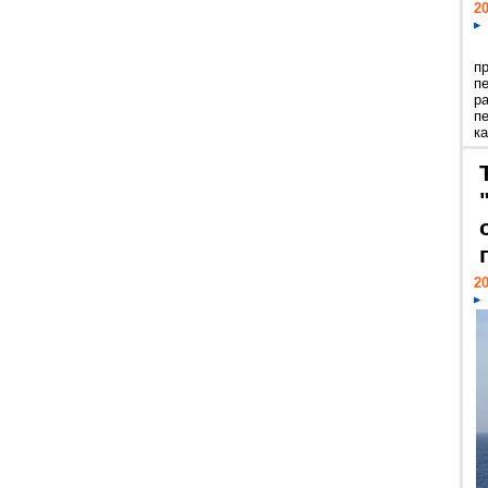
20
п
п
р
п
ка
20