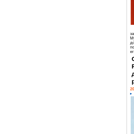
з
М
д
п
ег
20