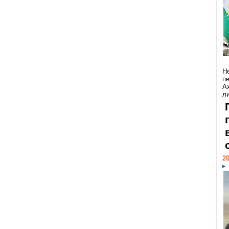
Н
п
А
ли
20