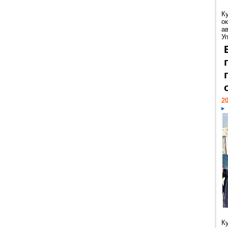
К
ок
а
У
20
К