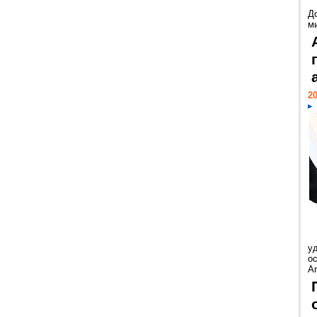
Д
м
20
у
ос
Ar