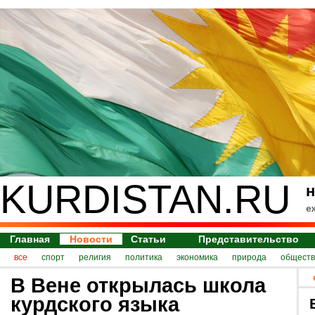
KURDISTAN.RU
н
е
Главная
Новости
Статьи
Представительство
все
спорт
религия
политика
экономика
природа
обществ
В Вене открылась школа
курдского языка