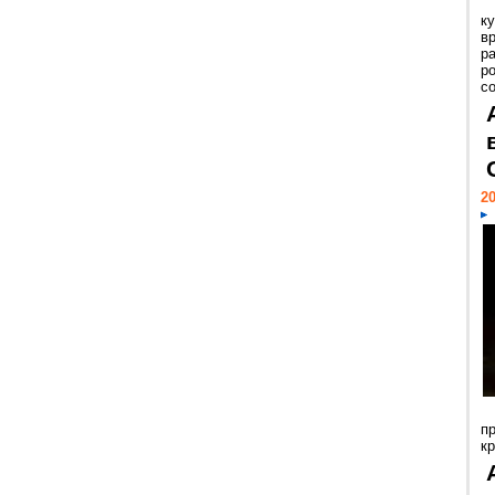
к
в
р
р
с
20
п
к