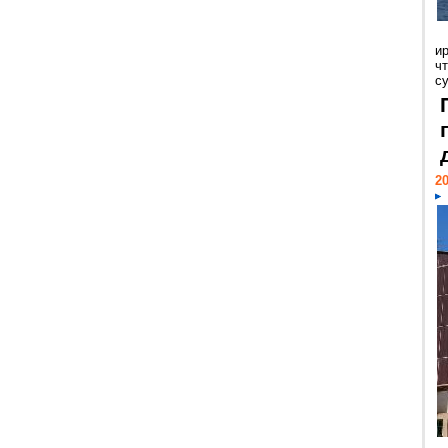
и
ч
с
20