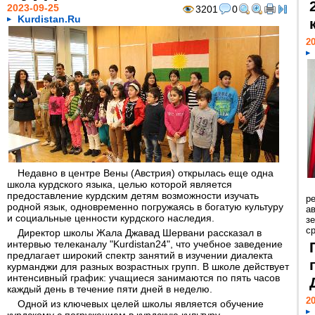
2023-09-25
3201
0
Kurdistan.Ru
20
Недавно в центре Вены (Австрия) открылась еще одна
школа курдского языка, целью которой является
предоставление курдским детям возможности изучать
р
родной язык, одновременно погружаясь в богатую культуру
ав
и социальные ценности курдского наследия.
з
с
Директор школы Жала Джавад Шервани рассказал в
интервью телеканалу "Kurdistan24", что учебное заведение
предлагает широкий спектр занятий в изучении диалекта
курманджи для разных возрастных групп. В школе действует
интенсивный график: учащиеся занимаются по пять часов
каждый день в течение пяти дней в неделю.
20
Одной из ключевых целей школы является обучение