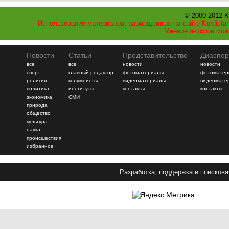
© 2000-2012 K
Использование материалов, размещенных на сайте Kurdistan
Мнение авторов мож
Новости
Статьи
Представительство
Диаспор
все
все
новости
новости
спорт
главный редактор
фотоматериалы
фотоматер
религия
колумнисты
видеоматериалы
видеомате
политика
институты
контакты
контакты
экономика
СМИ
природа
общество
культура
наука
происшествия
избранное
Разработка, поддержка и поискова