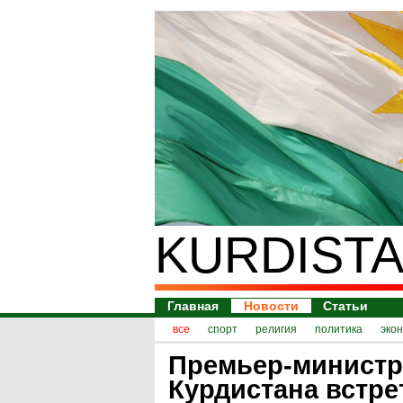
KURDISTA
Главная
Новости
Статьи
все
спорт
религия
политика
эко
Премьер-министр
Курдистана встре