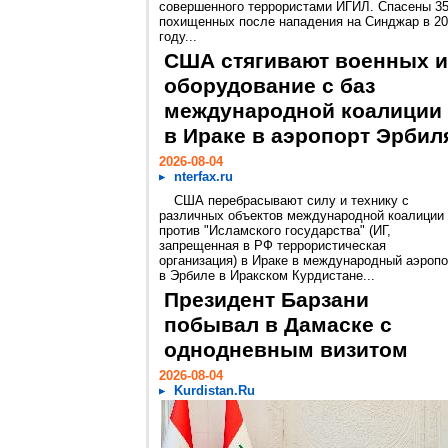
совершенного террористами ИГИЛ. Спасены 3
похищенных после нападения на Синджар в 2
году...
США стягивают военных и
оборудование с баз
международной коалиции
в Ираке в аэропорт Эрбил
2026-08-04
nterfax.ru
США перебрасывают силу и технику с
различных объектов международной коалиции
против "Исламского государства" (ИГ,
запрещенная в РФ террористическая
организация) в Ираке в международный аэропо
в Эрбиле в Иракском Курдистане...
Президент Барзани
побывал в Дамаске с
однодневным визитом
2026-08-04
Kurdistan.Ru