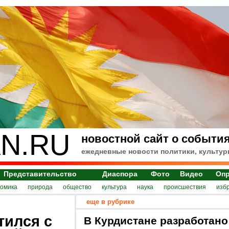
N.RU
новостной сайт о события
ежедневные новости политики, культур
Представительство
Диаспора
Фото
Видео
Оп
номика
природа
общество
культура
наука
происшествия
изб
еще в рубрике
тился с
В Курдистане разработано