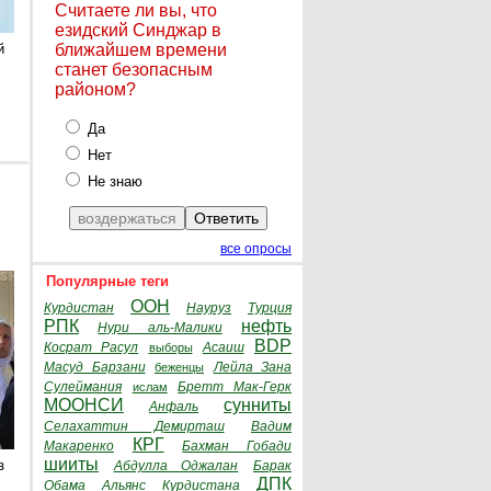
Считаете ли вы, что
езидский Синджар в
й
ближайшем времени
станет безопасным
районом?
Да
Нет
Не знаю
все опросы
Популярные теги
ООН
Курдистан
Науруз
Турция
РПК
нефть
Нури аль-Малики
BDP
Косрат Расул
Асаиш
выборы
Масуд Барзани
Лейла Зана
беженцы
Сулеймания
Бретт Мак-Герк
ислам
МООНСИ
сунниты
Анфаль
Селахаттин Демирташ
Вадим
КРГ
Макаренко
Бахман Гобади
шииты
з
Абдулла Оджалан
Барак
ДПК
Обама
Альянс Курдистана