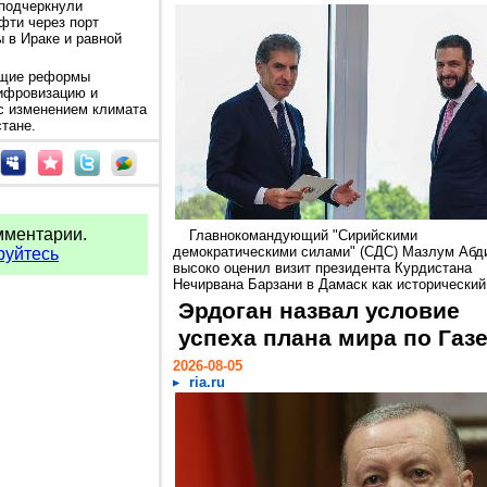
 подчеркнули
фти через порт
 в Ираке и равной
ущие реформы
цифровизацию и
 с изменением климата
тане.
мментарии.
Главнокомандующий "Сирийскими
демократическими силами" (СДС) Мазлум Абд
руйтесь
высоко оценил визит президента Курдистана
Нечирвана Барзани в Дамаск как исторический.
Эрдоган назвал условие
успеха плана мира по Газ
2026-08-05
ria.ru