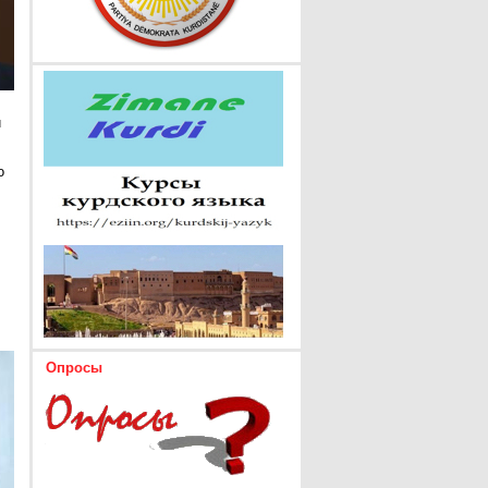
и
о
Опросы