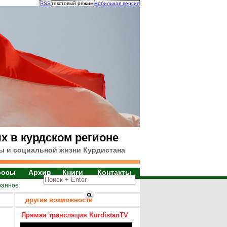
RSS
текстовый режим
мобильная версия
х в курдском регионе
ы и социальной жизни Курдистана
росы
Архив
Книги
Контакты
ранное
другие возможности
Прямая трансляция KurdistanTV