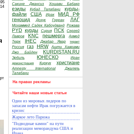
595
Сакине Джансиз
Хошави Бабакр
014
езиды
курды-
Кубад Талабани
файли
США
МИД РФ
Ирак
геноцид
ЛАГ
Дохук
Горран
Мохаммед Садек Кабоудванд
Рожава
PYD
курды
ПСК
Сирия
Сергей
KNC
пешмерга
Лавров
Ахмед
я
IHEC
Тюрк
Джабар Явар
теракт
газ
HRW
Россия
Ашти Хаврами
KURDISTAN.RU
Джо Байден
ЮНЕСКО
Эрбиль
Иран
христиане
Киркук
демонстрация
Amnesty International
Джаляль
Талабани
рт
На правах рекламы
Читайте наши новые статьи
Один из мировых лидеров по
запасам нефти Ирак погружается в
кризис
Жаркое лето Парижа
"Подводные камни" на пути
реализации меморандума США и
Ирана