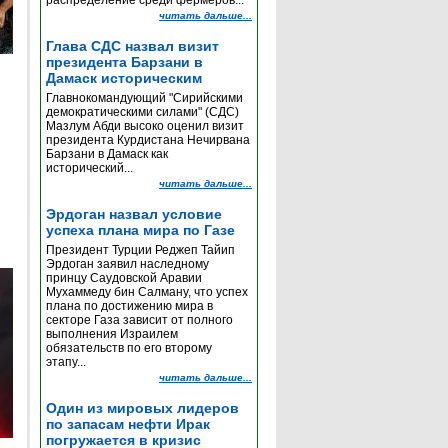
распределение среди фермеров...
читать дальше...
Глава СДС назвал визит
президента Барзани в
Дамаск историческим
Главнокомандующий "Сирийскими
демократическими силами" (СДС)
Мазлум Абди высоко оценил визит
президента Курдистана Нечирвана
Барзани в Дамаск как
исторический...
читать дальше...
Эрдоган назвал условие
успеха плана мира по Газе
Президент Турции Реджеп Тайип
Эрдоган заявил наследному
принцу Саудовской Аравии
Мухаммеду бин Салману, что успех
плана по достижению мира в
секторе Газа зависит от полного
выполнения Израилем
обязательств по его второму
этапу...
читать дальше...
Один из мировых лидеров
по запасам нефти Ирак
погружается в кризис