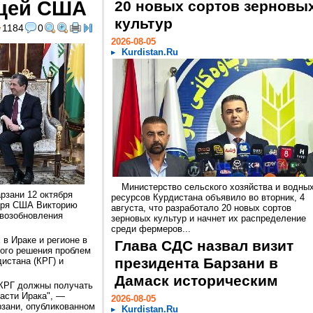
ицей США
20 новых сортов зерновы
культур
1184
0
2026-08-05
Kurdistan.Ru
Министерство сельского хозяйства и водны
рзани 12 октября
ресурсов Курдистана объявило во вторник, 4
аря США Викторию
августа, что разработало 20 новых сортов
 возобновления
зерновых культур и начнет их распределение
среди фермеров...
в Ираке и регионе в
Глава СДС назвал визит
ного решения проблем
президента Барзани в
истана (КРГ) и
Дамаск историческим
 КРГ должны получать
части Ирака", —
2026-08-05
рзани, опубликованном
Kurdistan.Ru