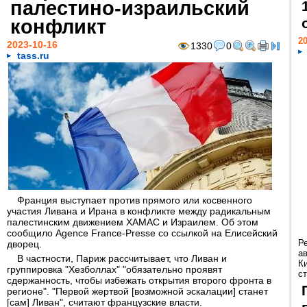
палестино-израильский
конфликт
20
2023-10-16
1330
0
tass.ru
Франция выступает против прямого или косвенного
участия Ливана и Ирана в конфликте между радикальным
палестинским движением ХАМАС и Израилем. Об этом
сообщило Agence France-Presse со ссылкой на Елисейский
Р
дворец.
а
В частности, Париж рассчитывает, что Ливан и
К
группировка "Хезболлах" "обязательно проявят
ст
сдержанность, чтобы избежать открытия второго фронта в
регионе". "Первой жертвой [возможной эскалации] станет
[сам] Ливан", считают французские власти.