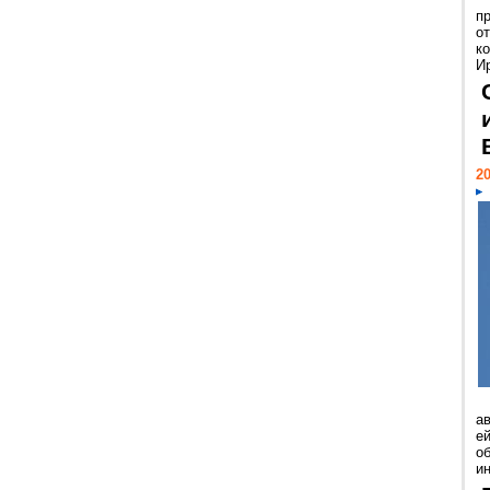
п
о
к
И
20
а
ей
о
и