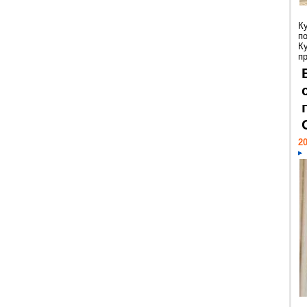
К
п
К
пр
20