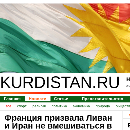
KURDISTAN.RU
н
е
Главная
Новости
Статьи
Представительство
все
спорт
религия
политика
экономика
природа
обществ
Франция призвала Ливан
и Иран не вмешиваться в