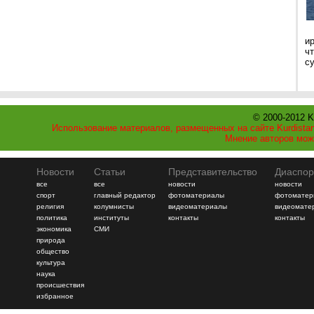
и
ч
с
© 2000-2012 K
Использование материалов, размещенных на сайте Kurdistan
Мнение авторов мож
Новости
Статьи
Представительство
Диаспор
все
все
новости
новости
спорт
главный редактор
фотоматериалы
фотоматер
религия
колумнисты
видеоматериалы
видеомате
политика
институты
контакты
контакты
экономика
СМИ
природа
общество
культура
наука
происшествия
избранное