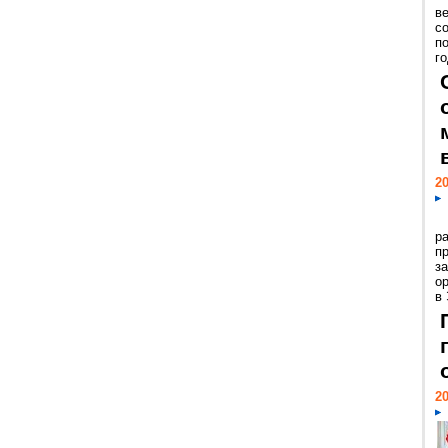
ве
с
п
го
20
р
пр
з
о
в
20