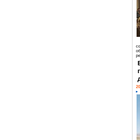
со
о
ре
20