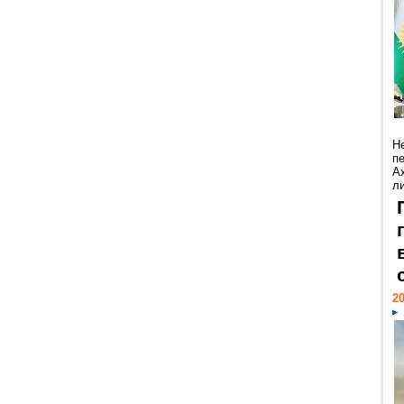
Н
п
А
ли
20