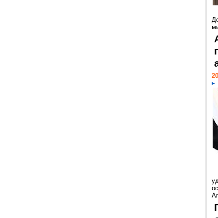
Д
м
20
у
ос
Ar