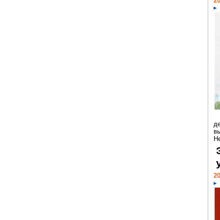
20
д
в
Н
20