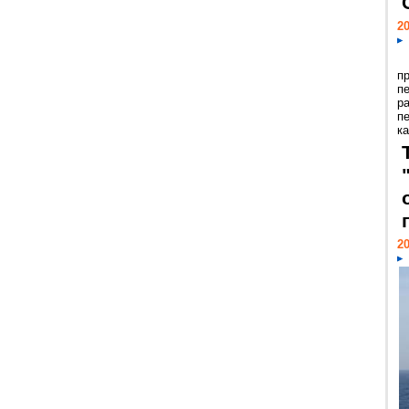
20
п
п
р
п
ка
20