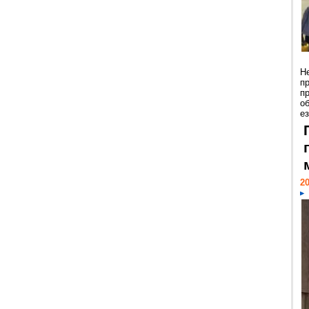
Н
п
п
о
ез
20