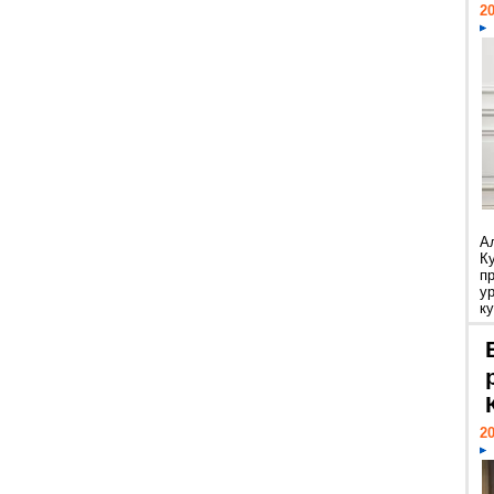
20
А
К
п
у
ку
20