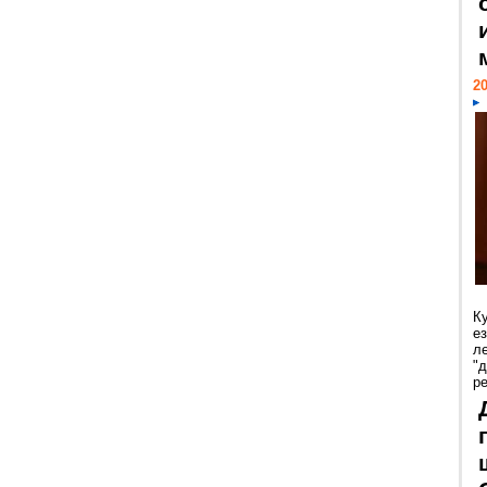
20
К
е
л
"
р