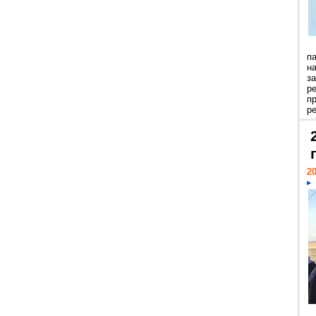
п
н
з
р
п
ре
20