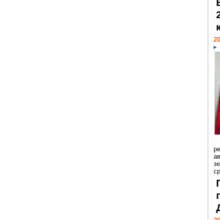
20
р
ав
з
с