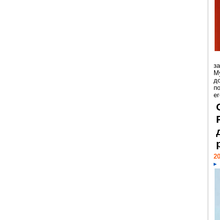
з
М
д
п
ег
20