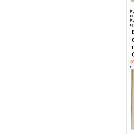
К
п
К
пр
20