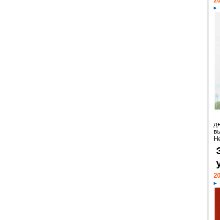
20
д
в
Н
20