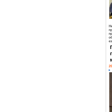
Н
п
п
о
ез
20