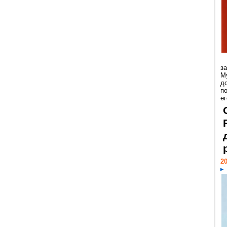
з
М
д
п
ег
20