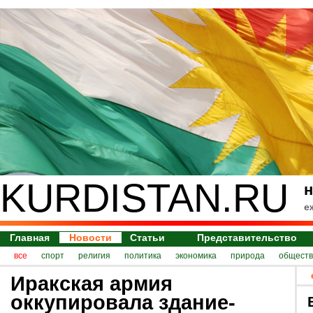
KURDISTAN.RU
н
е
Главная
Новости
Статьи
Представительство
все
спорт
религия
политика
экономика
природа
обществ
Иракская армия
оккупировала здание-