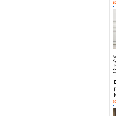
20
А
К
п
у
ку
20