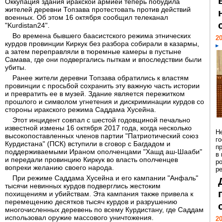
Оккупация здания иракской армией теперь побудила
жителей деревни Топзава протестовать против действий
военных. Об этом 16 октября сообщил телеканал
"Kurdistan24".
Во времена бывшего баасистского режима этнических
20
курдов провинции Киркук без разбора собирали в казармы,
а затем переправляли в тюремные камеры в пустыне
Самава, где они подвергались пыткам и впоследствии были
убиты.
Ранее жители деревни Топзава обратились к властям
провинции с просьбой сохранить эту важную часть истории
и превратить ее в музей. Здание является пережитком
прошлого и символом угнетения и дискриминации курдов со
стороны иракского режима Саддама Хусейна.
Этот инцидент совпал с шестой годовщиной печально
известной измены 16 октября 2017 года, когда несколько
Н
высокопоставленных членов партии "Патриотический союз
г
Курдистана" (ПСК) вступили в сговор с Багдадом и
п
поддерживаемыми Ираном ополченцами "Хашд аш-Шааби"
в
и передали провинцию Киркук во власть ополченцев
р
вопреки желанию своего народа.
ре
При режиме Саддама Хусейна и его кампании "Анфаль"
тысячи невинных курдов подверглись жестоким
похищениям и убийствам. Эта кампания также привела к
перемещению десятков тысяч курдов и разрушению
многочисленных деревень по всему Курдистану, где Саддам
использовал оружие массового уничтожения.
20