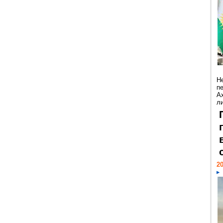
Н
п
А
ли
20