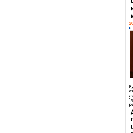
20
К
е
л
"
р