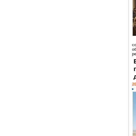
со
о
ре
20