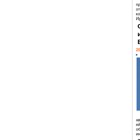
п
о
к
И
20
а
ей
о
и