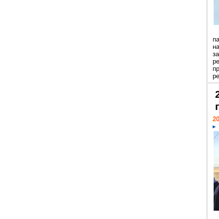
п
н
з
р
п
ре
20