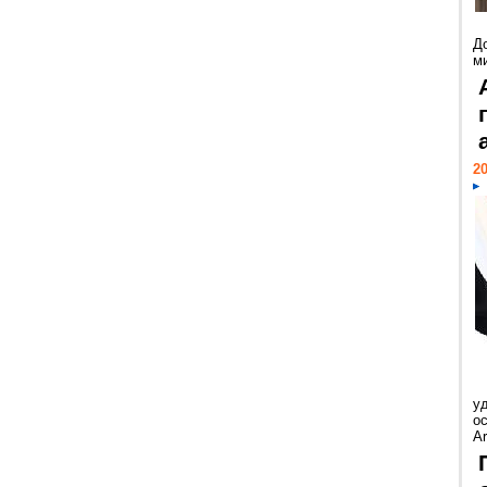
Д
м
20
у
ос
Ar