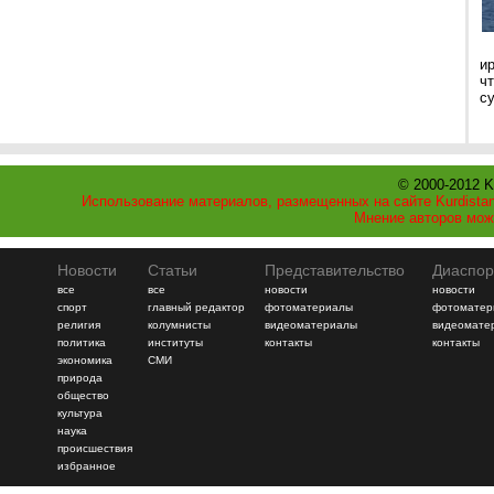
и
ч
с
© 2000-2012 K
Использование материалов, размещенных на сайте Kurdistan
Мнение авторов мож
Новости
Статьи
Представительство
Диаспор
все
все
новости
новости
спорт
главный редактор
фотоматериалы
фотоматер
религия
колумнисты
видеоматериалы
видеомате
политика
институты
контакты
контакты
экономика
СМИ
природа
общество
культура
наука
происшествия
избранное