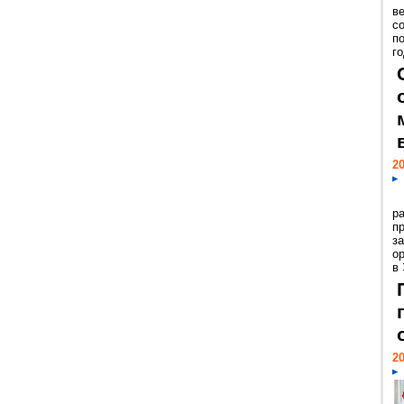
ве
с
п
го
20
р
пр
з
о
в
20