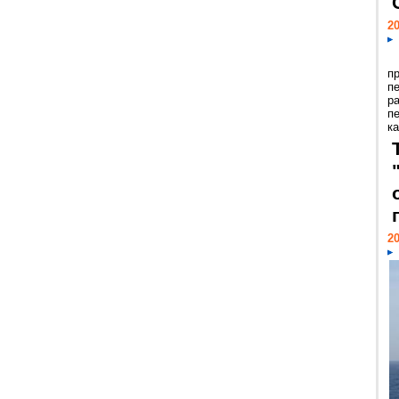
20
п
п
р
п
ка
20