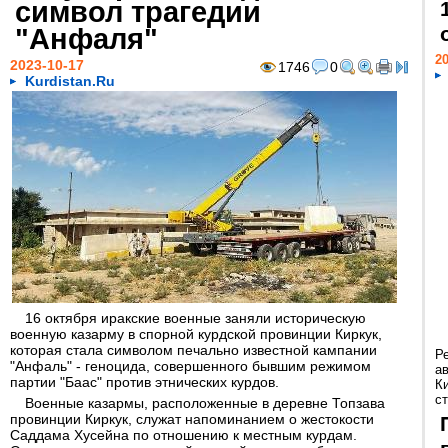
символ трагедии
"Анфаля"
20
2023-10-17
1746
0
Kurdistan.Ru
16 октября иракские военные заняли историческую
военную казарму в спорной курдской провинции Киркук,
которая стала символом печально известной кампании
Р
"Анфаль" - геноцида, совершенного бывшим режимом
а
партии "Баас" против этнических курдов.
К
ст
Военные казармы, расположенные в деревне Топзава
провинции Киркук, служат напоминанием о жестокости
Саддама Хусейна по отношению к местным курдам.