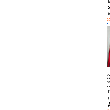
20
р
ав
з
с