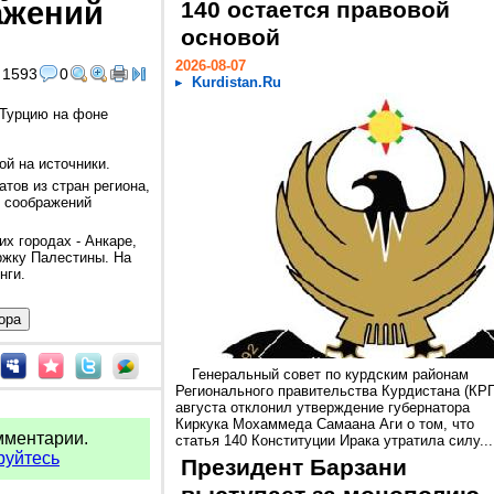
ажений
140 остается правовой
основой
2026-08-07
1593
0
Kurdistan.Ru
 Турцию на фоне
ой на источники.
тов из стран региона,
з соображений
х городах - Анкаре,
ржку Палестины. На
унги.
Генеральный совет по курдским районам
Регионального правительства Курдистана (КРГ
августа отклонил утверждение губернатора
Киркука Мохаммеда Самаана Аги о том, что
мментарии.
статья 140 Конституции Ирака утратила силу...
руйтесь
Президент Барзани