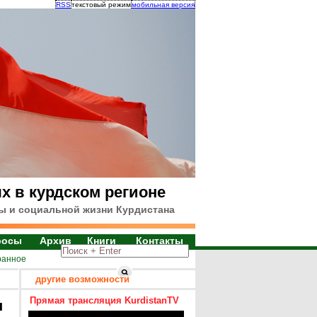
RSS
текстовый режим
мобильная версия
х в курдском регионе
ы и социальной жизни Курдистана
росы
Архив
Книги
Контакты
ранное
другие возможности
Прямая трансляция KurdistanTV
я