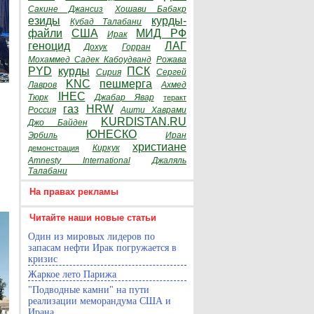
Сакине Джансиз
Хошави Бабакр
езиды
курды-
Кубад Талабани
файли
США
МИД РФ
Ирак
геноцид
ЛАГ
Дохук
Горран
Мохаммед Садек Кабоудванд
Рожава
PYD
курды
ПСК
Сирия
Сергей
KNC
пешмерга
Лавров
Ахмед
IHEC
Тюрк
Джабар Явар
теракт
газ
HRW
Россия
Ашти Хаврами
KURDISTAN.RU
Джо Байден
ЮНЕСКО
Эрбиль
Иран
христиане
Киркук
демонстрация
Amnesty International
Джаляль
Талабани
На правах рекламы
Читайте наши новые статьи
Один из мировых лидеров по
запасам нефти Ирак погружается в
кризис
Жаркое лето Парижа
"Подводные камни" на пути
реализации меморандума США и
Ирана