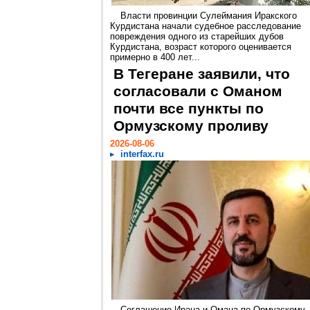
Власти провинции Сулеймания Иракского
Курдистана начали судебное расследование
повреждения одного из старейших дубов
Курдистана, возраст которого оценивается
примерно в 400 лет...
В Тегеране заявили, что
согласовали с Оманом
почти все пункты по
Ормузскому проливу
2026-08-06
interfax.ru
Соглашение Ирана и Омана по Ормузскому