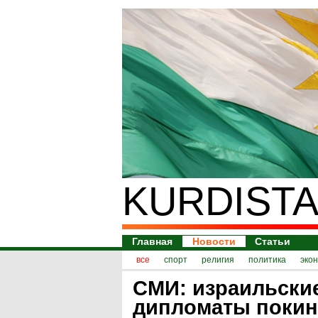
KURDISTA
Главная
Новости
Статьи
все
спорт
религия
политика
эко
СМИ: израильски
дипломаты покин