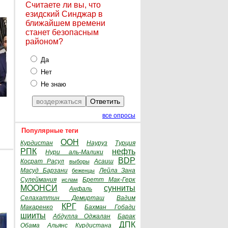
Считаете ли вы, что
езидский Синджар в
ближайшем времени
станет безопасным
районом?
Да
Нет
Не знаю
все опросы
Популярные теги
ООН
Курдистан
Науруз
Турция
РПК
нефть
Нури аль-Малики
BDP
Косрат Расул
Асаиш
выборы
Масуд Барзани
Лейла Зана
беженцы
Сулеймания
Бретт Мак-Герк
ислам
МООНСИ
сунниты
Анфаль
Селахаттин Демирташ
Вадим
КРГ
Макаренко
Бахман Гобади
шииты
Абдулла Оджалан
Барак
ДПК
Обама
Альянс Курдистана