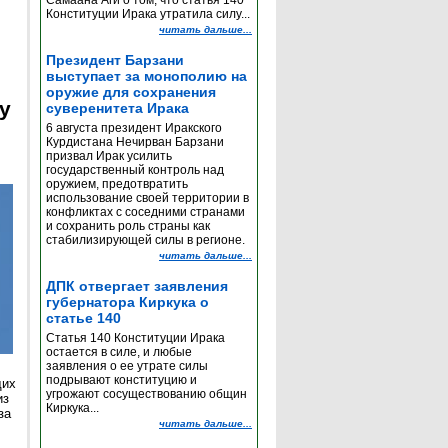
Самаана Аги о том, что статья 140
Конституции Ирака утратила силу...
читать дальше...
Президент Барзани
выступает за монополию на
оружие для сохранения
y
суверенитета Ирака
6 августа президент Иракского
Курдистана Нечирван Барзани
призвал Ирак усилить
государственный контроль над
оружием, предотвратить
использование своей территории в
конфликтах с соседними странами
и сохранить роль страны как
стабилизирующей силы в регионе.
читать дальше...
ДПК отвергает заявления
губернатора Киркука о
статье 140
Статья 140 Конституции Ирака
остается в силе, и любые
заявления о ее утрате силы
подрывают конституцию и
щих
угрожают сосуществованию общин
из
Киркука...
за
читать дальше...