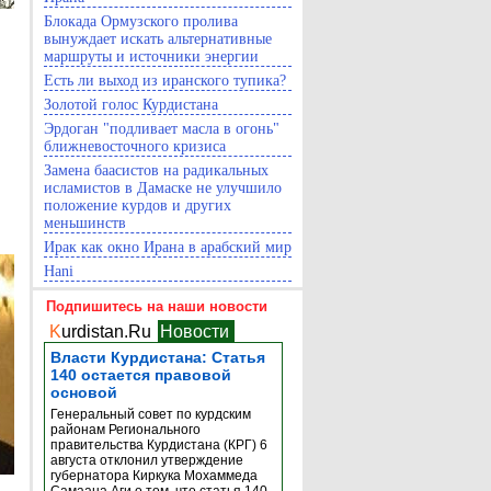
Блокада Ормузского пролива
вынуждает искать альтернативные
маршруты и источники энергии
Есть ли выход из иранского тупика?
Золотой голос Курдистана
Эрдоган "подливает масла в огонь"
ближневосточного кризиса
Замена баасистов на радикальных
исламистов в Дамаске не улучшило
положение курдов и других
меньшинств
Ирак как окно Ирана в арабский мир
Hani
Подпишитесь на наши новости
K
urdistan.Ru
Новости
Власти Курдистана: Статья
140 остается правовой
основой
Генеральный совет по курдским
районам Регионального
правительства Курдистана (КРГ) 6
августа отклонил утверждение
губернатора Киркука Мохаммеда