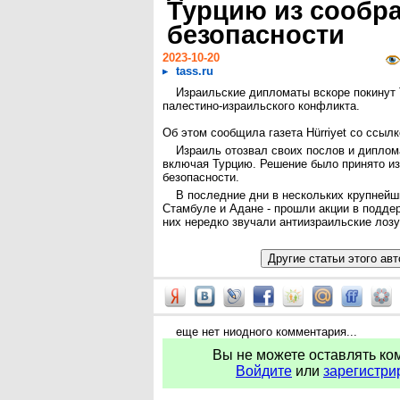
Турцию из сообр
безопасности
2023-10-20
tass.ru
Израильские дипломаты вскоре покинут
палестино-израильского конфликта.
Об этом сообщила газета Hürriyet со ссылк
Израиль отозвал своих послов и диплома
включая Турцию. Решение было принято и
безопасности.
В последние дни в нескольких крупнейши
Стамбуле и Адане - прошли акции в подде
них нередко звучали антиизраильские лоз
еще нет ниодного комментария...
Вы не можете оставлять ко
Войдите
или
зарегистри