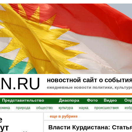
N.RU
новостной сайт о события
ежедневные новости политики, культур
Представительство
Диаспора
Фото
Видео
Оп
номика
природа
общество
культура
наука
происшествия
изб
еще в рубрике
е
ут
Власти Курдистана: Стать