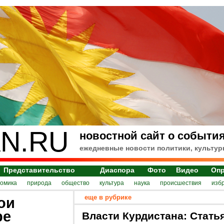
N.RU
новостной сайт о события
ежедневные новости политики, культур
Представительство
Диаспора
Фото
Видео
Оп
номика
природа
общество
культура
наука
происшествия
изб
еще в рубрике
ои
ре
Власти Курдистана: Стать