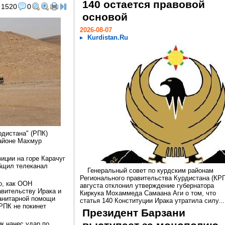
140 остается правовой
1520
0
основой
2026-08-07
Kurdistan.Ru
рдистана" (РПК)
районе Махмур
иции на горе Карачуг
общил телеканал
Генеральный совет по курдским районам
Регионального правительства Курдистана (КРГ
о, как ООН
августа отклонил утверждение губернатора
вительству Ирака и
Киркука Мохаммеда Самаана Аги о том, что
манитарной помощи
статья 140 Конституции Ирака утратила силу...
РПК не покинет
Президент Барзани
к нанес удар по