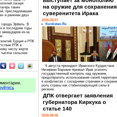
выступает за монополию
жителей лагеря
на оружие для сохранения
лагерь также
лей, преследовавших
суверенитета Ирака
ех и ранении двух
2026-08-07
Kurdistan.Ru
 города Эрбиль. В
и в последние годы
 авиаударов из-за
ах.
тилетий Турция и РПК
утствие РПК в
ному числу жертв
 тысячи сельских
6 августа президент Иракского Курдистана
Нечирван Барзани призвал Ирак усилить
государственный контроль над оружием,
предотвратить использование своей территори
в конфликтах с соседними странами и сохрани
мментарии.
роль страны как стабилизирующей силы в
руйтесь
регионе.
ДПК отвергает заявления
губернатора Киркука о
статье 140
2026-08-06