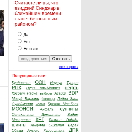
Считаете ли вы, что
езидский Синджар в
ближайшем времени
станет безопасным
районом?
Да
Нет
Не знаю
все опросы
Популярные теги
ООН
Курдистан
Науруз
Турция
РПК
нефть
Нури аль-Малики
BDP
Косрат Расул
Асаиш
выборы
Масуд Барзани
Лейла Зана
беженцы
Сулеймания
Бретт Мак-Герк
ислам
МООНСИ
сунниты
Анфаль
Селахаттин Демирташ
Вадим
КРГ
Макаренко
Бахман Гобади
шииты
Абдулла Оджалан
Барак
ДПК
Обама
Альянс Курдистана