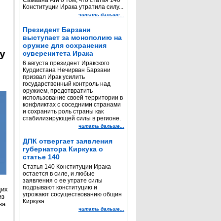
Самаана Аги о том, что статья 140
Конституции Ирака утратила силу...
читать дальше...
Президент Барзани
выступает за монополию на
оружие для сохранения
y
суверенитета Ирака
6 августа президент Иракского
Курдистана Нечирван Барзани
призвал Ирак усилить
государственный контроль над
оружием, предотвратить
использование своей территории в
конфликтах с соседними странами
и сохранить роль страны как
стабилизирующей силы в регионе.
читать дальше...
ДПК отвергает заявления
губернатора Киркука о
статье 140
Статья 140 Конституции Ирака
остается в силе, и любые
заявления о ее утрате силы
подрывают конституцию и
щих
угрожают сосуществованию общин
из
Киркука...
за
читать дальше...