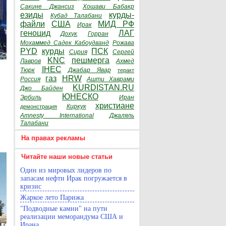
Сакине Джансиз
Хошави Бабакр
езиды
курды-
Кубад Талабани
файли
США
МИД РФ
Ирак
геноцид
ЛАГ
Дохук
Горран
Мохаммед Садек Кабоудванд
Рожава
PYD
курды
ПСК
Сирия
Сергей
KNC
пешмерга
Лавров
Ахмед
IHEC
Тюрк
Джабар Явар
теракт
газ
HRW
Россия
Ашти Хаврами
KURDISTAN.RU
Джо Байден
ЮНЕСКО
Эрбиль
Иран
христиане
Киркук
демонстрация
Amnesty International
Джаляль
Талабани
На правах рекламы
Читайте наши новые статьи
Один из мировых лидеров по
запасам нефти Ирак погружается в
кризис
Жаркое лето Парижа
"Подводные камни" на пути
реализации меморандума США и
Ирана