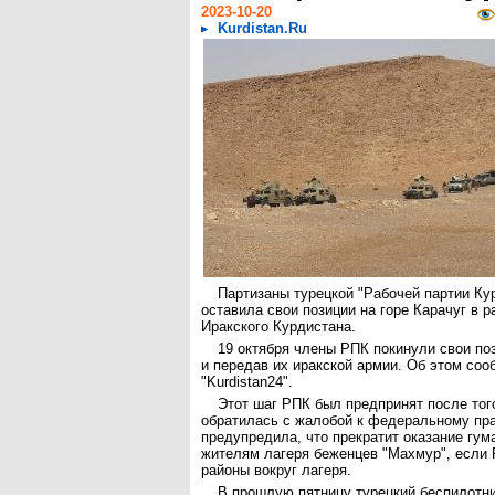
2023-10-20
Kurdistan.Ru
Партизаны турецкой "Рабочей партии Ку
оставила свои позиции на горе Карачуг в 
Иракского Курдистана.
19 октября члены РПК покинули свои поз
и передав их иракской армии. Об этом со
"Kurdistan24".
Этот шаг РПК был предпринят после тог
обратилась с жалобой к федеральному пра
предупредила, что прекратит оказание гу
жителям лагеря беженцев "Махмур", если 
районы вокруг лагеря.
В прошлую пятницу турецкий беспилотни