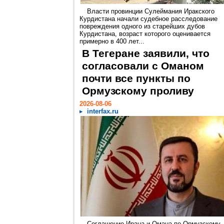
Власти провинции Сулеймания Иракского
Курдистана начали судебное расследование
повреждения одного из старейших дубов
Курдистана, возраст которого оценивается
примерно в 400 лет...
В Тегеране заявили, что
согласовали с Оманом
почти все пункты по
Ормузскому проливу
2026-08-06
interfax.ru
Соглашение Ирана и Омана по Ормузскому