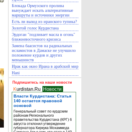
Блокада Ормузского пролива
вынуждает искать альтернативные
маршруты и источники энергии
Есть ли выход из иранского тупика?
Золотой голос Курдистана
Эрдоган "подливает масла в огонь"
ближневосточного кризиса
Замена баасистов на радикальных
исламистов в Дамаске не улучшило
положение курдов и других
меньшинств
Ирак как окно Ирана в арабский мир
Hani
Подпишитесь на наши новости
K
urdistan.Ru
Новости
Власти Курдистана: Статья
140 остается правовой
основой
Генеральный совет по курдским
районам Регионального
правительства Курдистана (КРГ) 6
августа отклонил утверждение
губернатора Киркука Мохаммеда