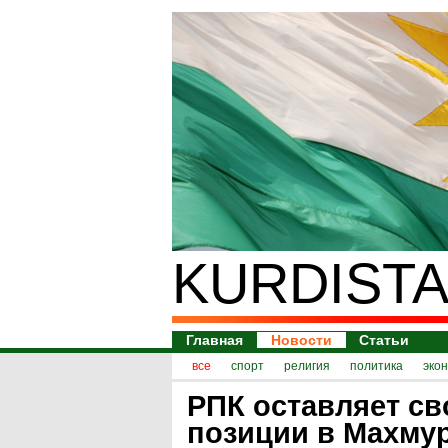
KURDISTA
Главная
Новости
Статьи
все
спорт
религия
политика
эко
РПК оставляет св
позиции в Махму