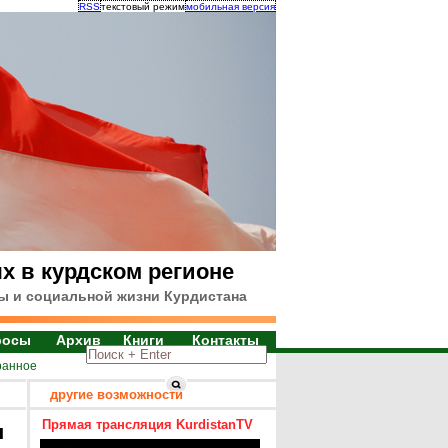
RSS
текстовый режим
мобильная версия
х в курдском регионе
ы и социальной жизни Курдистана
росы
Архив
Книги
Контакты
ранное
другие возможности
Прямая трансляция KurdistanTV
я